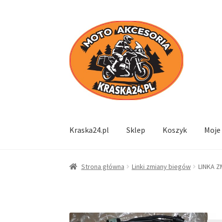
Przejdź
Przejdź
do
do
nawigacji
treści
Kraska24.pl
Sklep
Koszyk
Moje
Strona główna
Linki zmiany biegów
LINKA Z