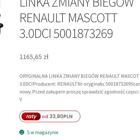
LINKA ZMIANY BIEGÓW
RENAULT MASCOTT
3.0DCI 5001873269
1165,65
zł
ORYGINALNA LINKA ZMIANY BIEGÓW RENAULT MASCOT
3.0DCIProducent: RENAULTNr oryginału: 5001873269Stan
nowy..Przed zakupem proszę sprawdzić zgodność częsci 
V
raty
33,80
PLN
od
5 w magazynie