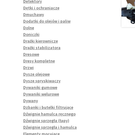
Detektory
Dętki i ochraniacze
Dmuchawy
Dodatki do olejów i paliw
Dolne
Doniczki
Drążki kierownicze
Drążki stabilizatora
Dresowe
Dresy kompletne
Drzwi
Dysze olejowe
Dysze spryskiwaczy
Dywaniki gumowe
Dywaniki welurowe
Dywany
Dzbanki i butelki filtrujące
Dźwignie hamulca ręcznego
Dźwignie sprzęgła (łapy)
Dźwignie sprzęgła i hamulca
Elementy mocujące