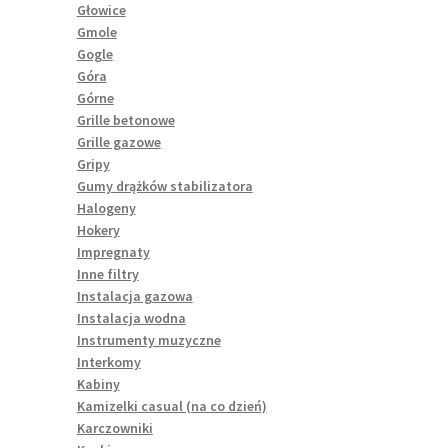
Głowice
Gmole
Gogle
Góra
Górne
Grille betonowe
Grille gazowe
Gripy
Gumy drążków stabilizatora
Halogeny
Hokery
Impregnaty
Inne filtry
Instalacja gazowa
Instalacja wodna
Instrumenty muzyczne
Interkomy
Kabiny
Kamizelki casual (na co dzień)
Karczowniki