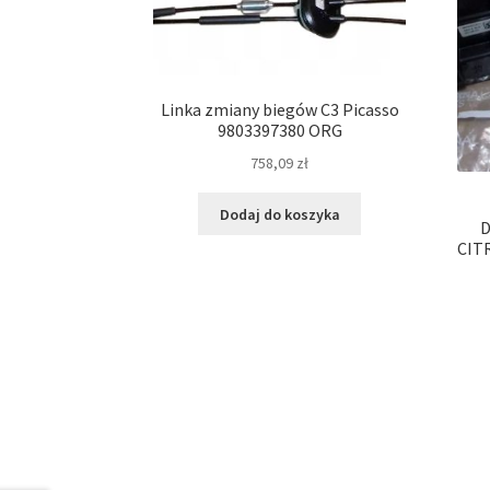
Linka zmiany biegów C3 Picasso
9803397380 ORG
758,09
zł
Dodaj do koszyka
D
CIT