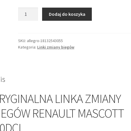
ilość
Dodaj do koszyka
LINKA
ZMIANY
BIEGÓW
RENAULT
SKU:
allegro-18132543055
Kategoria:
Linki zmiany biegów
MASCOTT
3.0DCI
5001873269
is
RYGINALNA LINKA ZMIANY
IEGÓW RENAULT MASCOTT
.0DCI