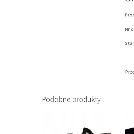
Pro
Nr o
Sta
..
Prze
Podobne produkty