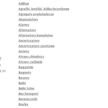
AdBlue
Agrafki, krętliki, kółka łącznikowe
Agregaty prądotwórcze
Akumulatory
Alarmy
Alternatory
Alternatory kompletne
Amortyzatory
Amortyzatory sportowe
Anteny
Atrapy chłodnicy
T
Atrapy, zaślepki
:
Bagażniki
z nr
Bagnety
Baseny
Belki
Belki tylne
Bez kategorii
Bezpieczniki
Biurka