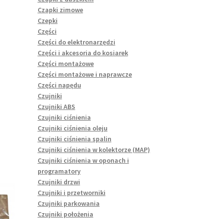
Czapki zimowe
Czepki
Części
Części do elektronarzędzi
Części i akcesoria do kosiarek
Części montażowe
Części montażowe i naprawcze
Części napędu
Czujniki
Czujniki ABS
Czujniki ciśnienia
Czujniki ciśnienia oleju
Czujniki ciśnienia spalin
Czujniki ciśnienia w kolektorze (MAP)
Czujniki ciśnienia w oponach i
programatory
Czujniki drzwi
Czujniki i przetworniki
Czujniki parkowania
Czujniki położenia