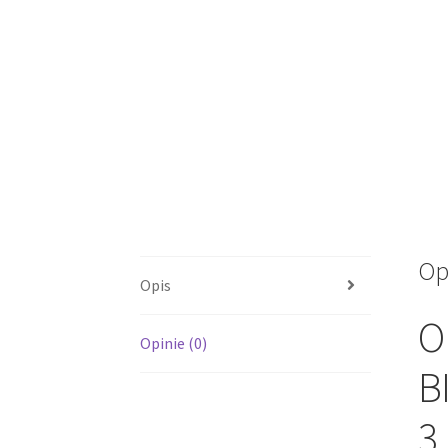
Op
Opis
O
Opinie (0)
B
3