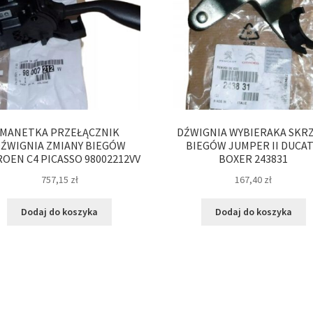
MANETKA PRZEŁĄCZNIK
DŹWIGNIA WYBIERAKA SKRZ
ŹWIGNIA ZMIANY BIEGÓW
BIEGÓW JUMPER II DUCA
ROEN C4 PICASSO 98002212VV
BOXER 243831
757,15
zł
167,40
zł
Dodaj do koszyka
Dodaj do koszyka