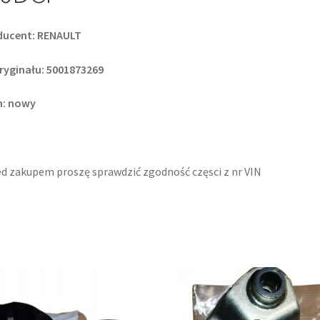
ducent: RENAULT
ryginału: 5001873269
n: nowy
d zakupem proszę sprawdzić zgodność częsci z nr VIN