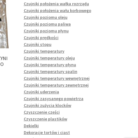
Czujniki położenia wałka rozrządu
Czujniki położenia wału korbowego
Czujniki poziomu oleju
Czujniki poziomu paliwa
Czujniki poziomu płynu
Czujniki prędkości
Czujniki stopu
Czujniki temperatury
Czujniki temperatury oleju
YNI
TO
Czujniki temperatury płynu
Czujniki temperatury spalin
Czujniki temperatury wewnętrznej
Czujniki temperatury zewnętrznej
Czujniki uderzenia
Czujniki zasysanego powietrza
Czujniki zużycia klocków
Czyszczenie części
Czyszczenie plastików
Dekielki
Dekoracje tortów i ciast