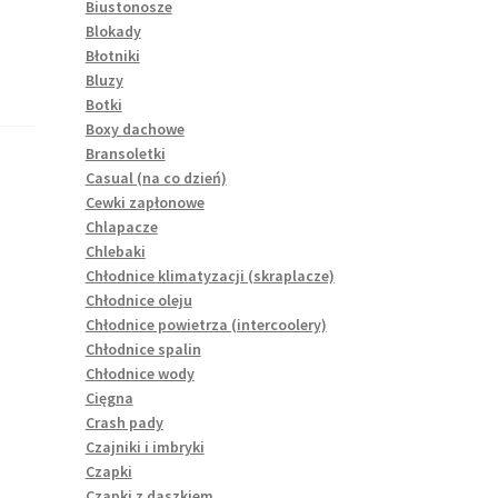
Biustonosze
Blokady
Błotniki
Bluzy
Botki
Boxy dachowe
Bransoletki
Casual (na co dzień)
Cewki zapłonowe
Chlapacze
Chlebaki
Chłodnice klimatyzacji (skraplacze)
Chłodnice oleju
Chłodnice powietrza (intercoolery)
Chłodnice spalin
Chłodnice wody
Cięgna
Crash pady
Czajniki i imbryki
Czapki
Czapki z daszkiem