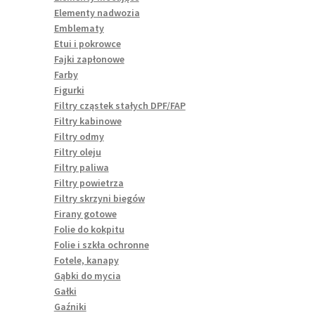
Elementy nadwozia
Emblematy
Etui i pokrowce
Fajki zapłonowe
Farby
Figurki
Filtry cząstek stałych DPF/FAP
Filtry kabinowe
Filtry odmy
Filtry oleju
Filtry paliwa
Filtry powietrza
Filtry skrzyni biegów
Firany gotowe
Folie do kokpitu
Folie i szkła ochronne
Fotele, kanapy
Gąbki do mycia
Gałki
Gaźniki