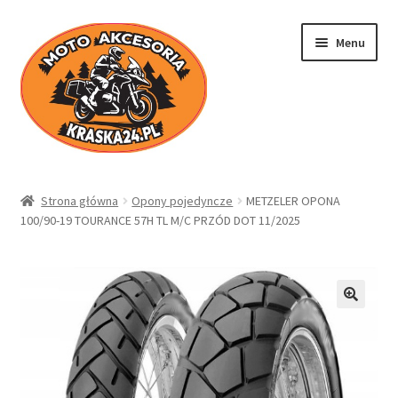
Przejdź
Przejdź
Menu
do
do
nawigacji
treści
Kraska24.pl
Strona główna
Opony pojedyncze
METZELER OPONA
100/90-19 TOURANCE 57H TL M/C PRZÓD DOT 11/2025
Sklep
Koszyk
Moje konto
Regulamin