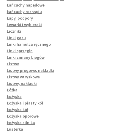
Łańcuchy napędowe
Łańcuchy rozrządu
Łapy, podpory
Lewarki i wybieraki
Liczniki
Linki gazu
Linki hamulca ręcznego
Linki sprzęgła
Linki zmiany biegów
Listwy
Listwy progowe, nakładki
Listwy wtryskowe
Listwy, nakładki
Łóżka
Łożyska
Łożyska i piasty kół
Łożyska kół
Łożyska oporowe
Łożyska silnika
Lusterka