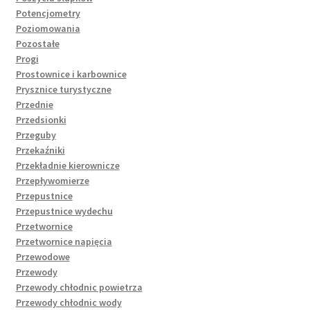
Potencjometry
Poziomowania
Pozostałe
Progi
Prostownice i karbownice
Prysznice turystyczne
Przednie
Przedsionki
Przeguby
Przekaźniki
Przekładnie kierownicze
Przepływomierze
Przepustnice
Przepustnice wydechu
Przetwornice
Przetwornice napięcia
Przewodowe
Przewody
Przewody chłodnic powietrza
Przewody chłodnic wody