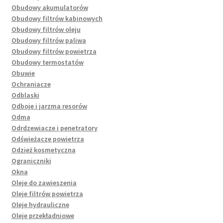
Obudowy akumulatorów
Obudowy filtrów kabinowych
Obudowy filtrów oleju
Obudowy filtrów paliwa
Obudowy filtrów powietrza
Obudowy termostatów
Obuwie
Ochraniacze
Odblaski
Odboje i jarzma resorów
Odma
Odrdzewiacze i penetratory
Odświeżacze powietrza
Odzież kosmetyczna
Ograniczniki
Okna
Oleje do zawieszenia
Oleje filtrów powietrza
Oleje hydrauliczne
Oleje przekładniowe