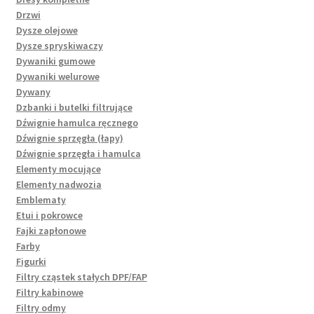
Drzwi
Dysze olejowe
Dysze spryskiwaczy
Dywaniki gumowe
Dywaniki welurowe
Dywany
Dzbanki i butelki filtrujące
Dźwignie hamulca ręcznego
Dźwignie sprzęgła (łapy)
Dźwignie sprzęgła i hamulca
Elementy mocujące
Elementy nadwozia
Emblematy
Etui i pokrowce
Fajki zapłonowe
Farby
Figurki
Filtry cząstek stałych DPF/FAP
Filtry kabinowe
Filtry odmy