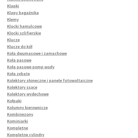
Klapki
Klapy bagażnika
Klemy
Klocki hamulcowe
Klocki szlifierskie
Klucze
Klucze do kół
Koła dwumasowe i zamachowe
Koła pasowe
Koła pasowe pomp wody
Koła zębate
Kolektory słoneczne i panele fotowoltaiczne
Kolektory ssące
Kolektory wydechowe
Kołpaki
Kolumny kierownicze
Kombinezony
Kominiarki
Kompletne
Kompletne cylindry