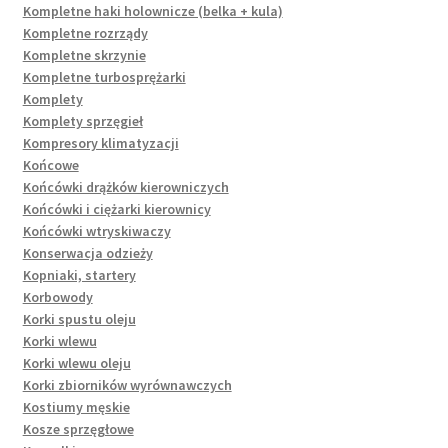
Kompletne haki holownicze (belka + kula)
Kompletne rozrządy
Kompletne skrzynie
Kompletne turbosprężarki
Komplety
Komplety sprzęgieł
Kompresory klimatyzacji
Końcowe
Końcówki drążków kierowniczych
Końcówki i ciężarki kierownicy
Końcówki wtryskiwaczy
Konserwacja odzieży
Kopniaki, startery
Korbowody
Korki spustu oleju
Korki wlewu
Korki wlewu oleju
Korki zbiorników wyrównawczych
Kostiumy męskie
Kosze sprzęgłowe