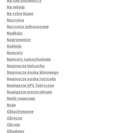
Na hak holowniczy
Na relingi
Na tylną klapę
Naczynia
Naczynia jednorazowe
Nadkola
Nagrzewnice
Naklejki
Namioty
Namioty samochodowe
Napinacze łańcucha
Napinacze paska klinowego
Napinacze paska rozrządu
Nawigacje GPS fabryczne
Nawigacje motocyklowe
Nerki rowerowe
Noże
Oblachowanie
Obręcze
Obroże
Obudowy