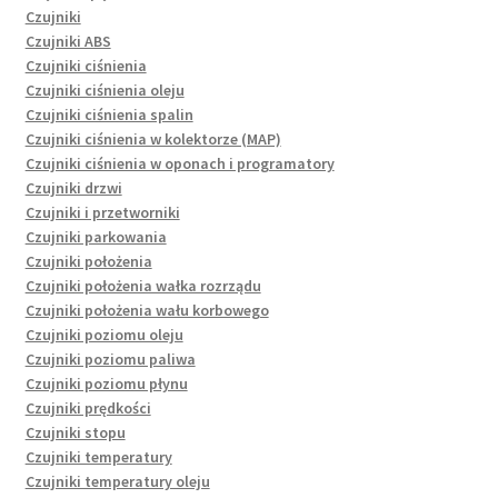
Czujniki
Czujniki ABS
Czujniki ciśnienia
Czujniki ciśnienia oleju
Czujniki ciśnienia spalin
Czujniki ciśnienia w kolektorze (MAP)
Czujniki ciśnienia w oponach i programatory
Czujniki drzwi
Czujniki i przetworniki
Czujniki parkowania
Czujniki położenia
Czujniki położenia wałka rozrządu
Czujniki położenia wału korbowego
Czujniki poziomu oleju
Czujniki poziomu paliwa
Czujniki poziomu płynu
Czujniki prędkości
Czujniki stopu
Czujniki temperatury
Czujniki temperatury oleju