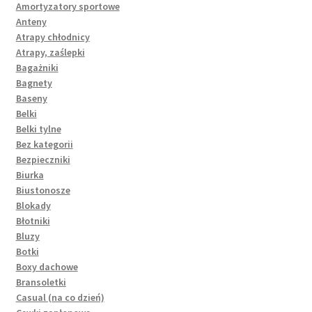
Amortyzatory sportowe
Anteny
Atrapy chłodnicy
Atrapy, zaślepki
Bagażniki
Bagnety
Baseny
Belki
Belki tylne
Bez kategorii
Bezpieczniki
Biurka
Biustonosze
Blokady
Błotniki
Bluzy
Botki
Boxy dachowe
Bransoletki
Casual (na co dzień)