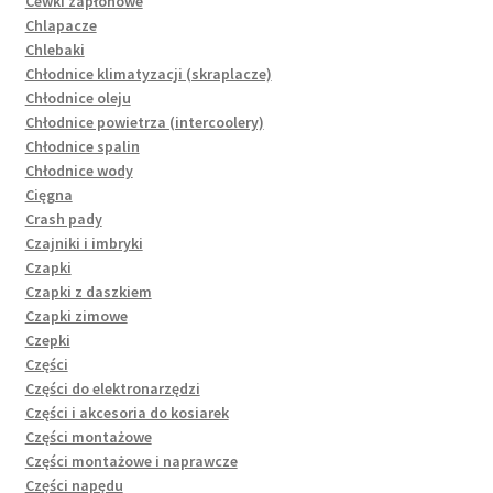
Cewki zapłonowe
Chlapacze
Chlebaki
Chłodnice klimatyzacji (skraplacze)
Chłodnice oleju
Chłodnice powietrza (intercoolery)
Chłodnice spalin
Chłodnice wody
Cięgna
Crash pady
Czajniki i imbryki
Czapki
Czapki z daszkiem
Czapki zimowe
Czepki
Części
Części do elektronarzędzi
Części i akcesoria do kosiarek
Części montażowe
Części montażowe i naprawcze
Części napędu