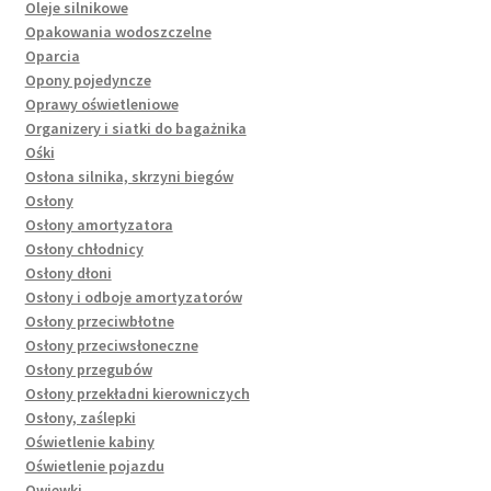
Oleje silnikowe
Opakowania wodoszczelne
Oparcia
Opony pojedyncze
Oprawy oświetleniowe
Organizery i siatki do bagażnika
Ośki
Osłona silnika, skrzyni biegów
Osłony
Osłony amortyzatora
Osłony chłodnicy
Osłony dłoni
Osłony i odboje amortyzatorów
Osłony przeciwbłotne
Osłony przeciwsłoneczne
Osłony przegubów
Osłony przekładni kierowniczych
Osłony, zaślepki
Oświetlenie kabiny
Oświetlenie pojazdu
Owiewki