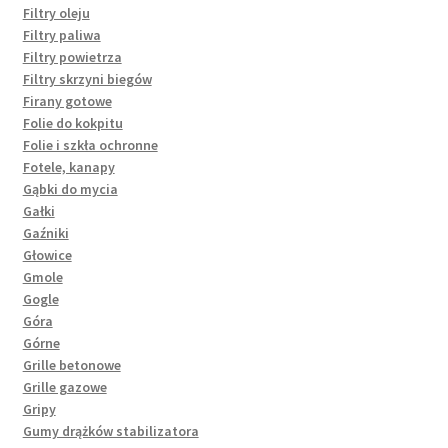
Filtry oleju
Filtry paliwa
Filtry powietrza
Filtry skrzyni biegów
Firany gotowe
Folie do kokpitu
Folie i szkła ochronne
Fotele, kanapy
Gąbki do mycia
Gałki
Gaźniki
Głowice
Gmole
Gogle
Góra
Górne
Grille betonowe
Grille gazowe
Gripy
Gumy drążków stabilizatora