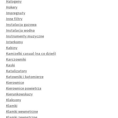
Halogeny
Hokery
Impregnaty
Inne filtry
Instalacja gazowa
Instalacja wodna
Instrumenty muzyczne
Interkomy
Kabiny
Kamizelki casual (na co dzień)
Karczowniki
Kaski
Katalizatory
Kątowniki i kątomierze
Kierownice
Kierownice powietrza
Kierunkowskazy
Klaksony
Klamki
Klamki wewnętrzne
Klamki zewnętrzne