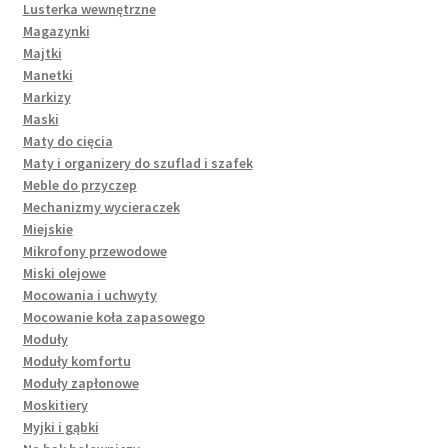
Lusterka wewnętrzne
Magazynki
Majtki
Manetki
Markizy
Maski
Maty do cięcia
Maty i organizery do szuflad i szafek
Meble do przyczep
Mechanizmy wycieraczek
Miejskie
Mikrofony przewodowe
Miski olejowe
Mocowania i uchwyty
Mocowanie koła zapasowego
Moduły
Moduły komfortu
Moduły zapłonowe
Moskitiery
Myjki i gąbki