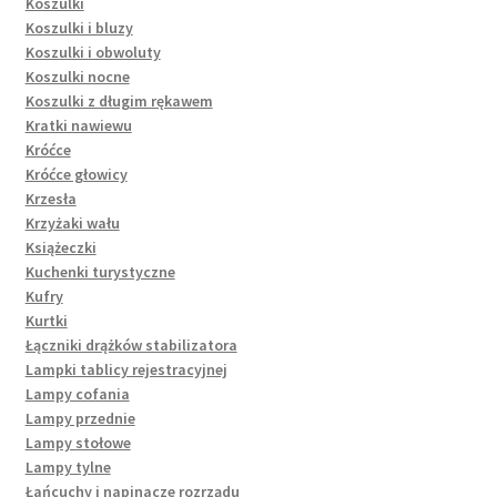
Koszulki
Koszulki i bluzy
Koszulki i obwoluty
Koszulki nocne
Koszulki z długim rękawem
Kratki nawiewu
Króćce
Króćce głowicy
Krzesła
Krzyżaki wału
Książeczki
Kuchenki turystyczne
Kufry
Kurtki
Łączniki drążków stabilizatora
Lampki tablicy rejestracyjnej
Lampy cofania
Lampy przednie
Lampy stołowe
Lampy tylne
Łańcuchy i napinacze rozrządu