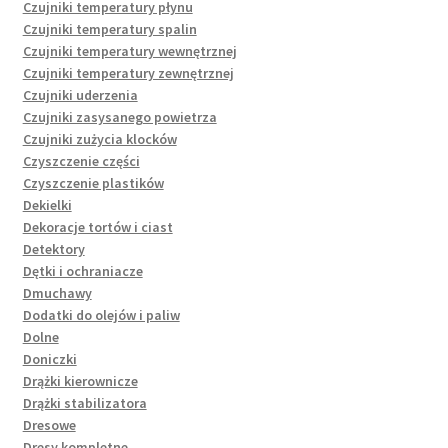
Czujniki temperatury płynu
Czujniki temperatury spalin
Czujniki temperatury wewnętrznej
Czujniki temperatury zewnętrznej
Czujniki uderzenia
Czujniki zasysanego powietrza
Czujniki zużycia klocków
Czyszczenie części
Czyszczenie plastików
Dekielki
Dekoracje tortów i ciast
Detektory
Dętki i ochraniacze
Dmuchawy
Dodatki do olejów i paliw
Dolne
Doniczki
Drążki kierownicze
Drążki stabilizatora
Dresowe
Dresy kompletne