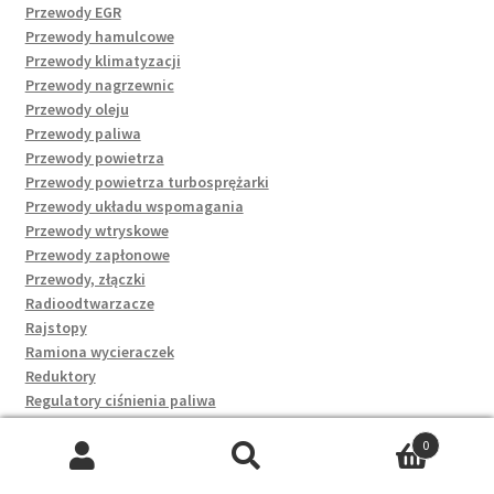
Przewody EGR
Przewody hamulcowe
Przewody klimatyzacji
Przewody nagrzewnic
Przewody oleju
Przewody paliwa
Przewody powietrza
Przewody powietrza turbosprężarki
Przewody układu wspomagania
Przewody wtryskowe
Przewody zapłonowe
Przewody, złączki
Radioodtwarzacze
Rajstopy
Ramiona wycieraczek
Reduktory
Regulatory ciśnienia paliwa
Regulatory napięcia
0
Rękawice
Szukaj:
Szukaj
Rękawiczki rowerowe