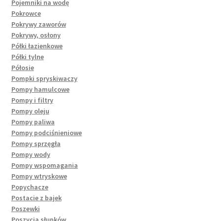
Pojemniki na wodę
Pokrowce
Pokrywy zaworów
Pokrywy, osłony
Półki łazienkowe
Półki tylne
Półosie
Pompki spryskiwaczy
Pompy hamulcowe
Pompy i filtry
Pompy oleju
Pompy paliwa
Pompy podciśnieniowe
Pompy sprzęgła
Pompy wody
Pompy wspomagania
Pompy wtryskowe
Popychacze
Postacie z bajek
Poszewki
Poszycia słupków