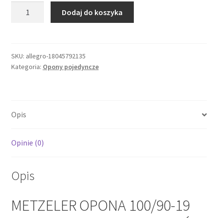
ilość
Dodaj do koszyka
METZELER
OPONA
100/90-
19
SKU:
allegro-18045792135
Kategoria:
Opony pojedyncze
TOURANCE
57H
TL
M/C
Opis
PRZÓD
DOT
11/2025
Opinie (0)
Opis
METZELER OPONA 100/90-19