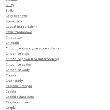
Bluzy
Botki
Boxy dachowe
Bransoletki
Casual (na co dzień)
Cewki zapłonowe
Chlapacze
Chlebaki
Chłodnice klimatyzacji (skraplacze)
Chłodnice oleju
Chłodnice powietrza (intercoolery)
Chłodnice spalin
Chłodnice wody
Cięgna
Crash pady
Czajniki i imbryki
Czapki
Czapki z daszkiem
Czapki zimowe
Czepki