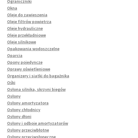
Ograniczniki
Okna
Oleje do zawieszenia
Oleje filtrów powietrza
Oleje hydrauliczne
Oleje przekładniowe
Oleje silnikowe
Opakowania wodoszczelne
Oparcia
Opony pojedyncze
Oprawy oświetleniowe
Organizery i siatki do bagażnika
Ośki
Osłona silnika, skrzyni biegów
Osłony
Osłony amortyzatora
Osłony chłodnicy
Osłony dłoni
Osłony i odboje amortyzatorów
Osłony przeciwbłotne
Osłony przeciwsłoneczne