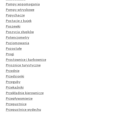
Pompy wspomagania
Pompy wtryskowe
Popychacze
Postacie z bajek
Poszewki
Poszycia słupków
Potencjometry
Poziomowania
Pozostałe
Progi
Prostownice i karbownice
Prysznice turystyczne
Przednie
Przedsionki
Przeguby
Przekaźniki
Przekładnie kierownicze
Przepływomierze
Przepustnice
Przepustnice wydechu