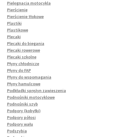
Pielęgnacja motocykla
Pierścienie
Pierścienie tłokowe
Plastiki
Plastikowe
Plecaki
Plecaki do biegania
Plecaki rowerowe
Plecaki szkolne
Płyny chłodnicze
Płyny do FAP
Płyny do wspomagania
Płyny hamulcowe
Podkładki sprężyn zawieszenia
Podnośniki motocyklowe
Podnośniki szyb
Podpory (kobyłki)
Podpory półosi
Podpory wału
Podszybia