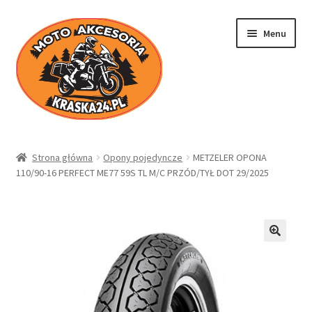
Przejdź
Przejdź
Menu
do
do
nawigacji
treści
Kraska24.pl
Strona główna
Opony pojedyncze
METZELER OPONA
110/90-16 PERFECT ME77 59S TL M/C PRZÓD/TYŁ DOT 29/2025
Sklep
Koszyk
Moje konto
Regulamin