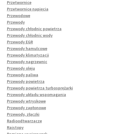
Przetwornice
Przetwornice napięcia
Przewodowe
Przewody
Przewody chłodnic powietrza
Przewody chłodnic wody
Przewody EGR
Przewody hamulcowe
Przewody klimatyzacji
Przewody nagrzewnic
Przewody oleju
Przewody paliwa
Przewody powietrza
Przewody powietrza turbosprężarki
Przewody układu wspomagania
Przewody wtryskowe
Przewody zapłonowe
Przewody, złączki
Radioodtwarzacze
Rajstopy
Ramiona wycieraczek