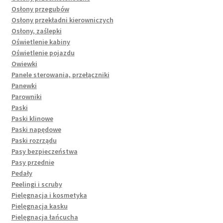
Osłony przegubów
Osłony przekładni kierowniczych
Osłony, zaślepki
Oświetlenie kabiny
Oświetlenie pojazdu
Owiewki
Panele sterowania, przełączniki
Panewki
Parowniki
Paski
Paski klinowe
Paski napędowe
Paski rozrządu
Pasy bezpieczeństwa
Pasy przednie
Pedały
Peelingi i scruby
Pielęgnacja i kosmetyka
Pielęgnacja kasku
Pielęgnacja łańcucha