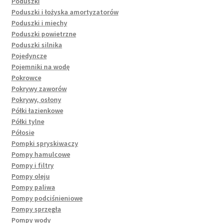
Poduszki
Poduszki i łożyska amortyzatorów
Poduszki i miechy
Poduszki powietrzne
Poduszki silnika
Pojedyncze
Pojemniki na wodę
Pokrowce
Pokrywy zaworów
Pokrywy, osłony
Półki łazienkowe
Półki tylne
Półosie
Pompki spryskiwaczy
Pompy hamulcowe
Pompy i filtry
Pompy oleju
Pompy paliwa
Pompy podciśnieniowe
Pompy sprzęgła
Pompy wody