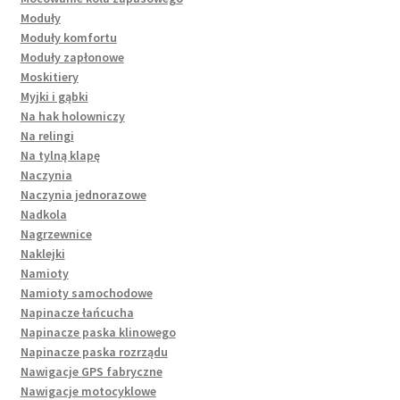
Moduły
Moduły komfortu
Moduły zapłonowe
Moskitiery
Myjki i gąbki
Na hak holowniczy
Na relingi
Na tylną klapę
Naczynia
Naczynia jednorazowe
Nadkola
Nagrzewnice
Naklejki
Namioty
Namioty samochodowe
Napinacze łańcucha
Napinacze paska klinowego
Napinacze paska rozrządu
Nawigacje GPS fabryczne
Nawigacje motocyklowe