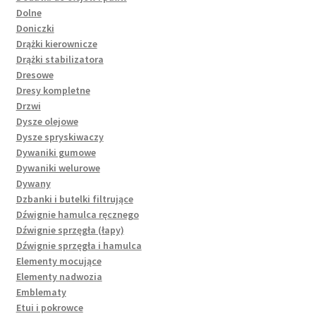
Dolne
Doniczki
Drążki kierownicze
Drążki stabilizatora
Dresowe
Dresy kompletne
Drzwi
Dysze olejowe
Dysze spryskiwaczy
Dywaniki gumowe
Dywaniki welurowe
Dywany
Dzbanki i butelki filtrujące
Dźwignie hamulca ręcznego
Dźwignie sprzęgła (łapy)
Dźwignie sprzęgła i hamulca
Elementy mocujące
Elementy nadwozia
Emblematy
Etui i pokrowce