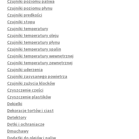
Czujniki poziomu paliwa
Czujniki poziomu płynu
Czujniki prędkości
Czujniki stopu
Czujniki temperatury
Czujniki temperatury oleju
Czujniki temperatury płynu
Czujniki temperatury spalin
Czujniki temperatury wewnętrznej
Czujniki temperatury zewnętrznej
Czujniki uderzenia
Czujniki zasysanego powietrza
Czujniki zużycia klocków
Czyszczenie części
Czyszczenie plastików
Dekielki
Dekoracje tortów i ciast
Detektory
Dętki i ochraniacze
Dmuchawy
Dodatki do olejów i paliw