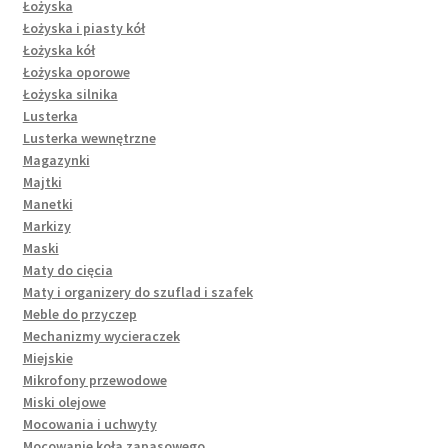
Łożyska
Łożyska i piasty kół
Łożyska kół
Łożyska oporowe
Łożyska silnika
Lusterka
Lusterka wewnętrzne
Magazynki
Majtki
Manetki
Markizy
Maski
Maty do cięcia
Maty i organizery do szuflad i szafek
Meble do przyczep
Mechanizmy wycieraczek
Miejskie
Mikrofony przewodowe
Miski olejowe
Mocowania i uchwyty
Mocowanie koła zapasowego