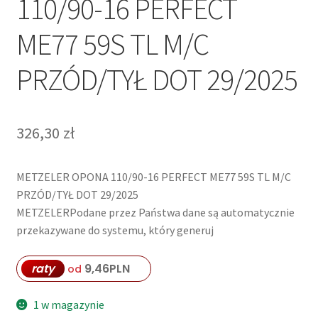
110/90-16 PERFECT
ME77 59S TL M/C
PRZÓD/TYŁ DOT 29/2025
326,30
zł
METZELER OPONA 110/90-16 PERFECT ME77 59S TL M/C
PRZÓD/TYŁ DOT 29/2025
METZELERPodane przez Państwa dane są automatycznie
przekazywane do systemu, który generuj
raty
9,46
PLN
od
1 w magazynie