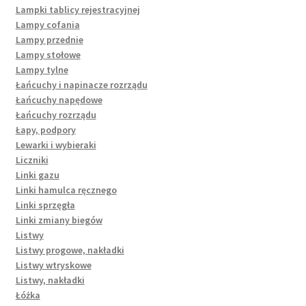
Lampki tablicy rejestracyjnej
Lampy cofania
Lampy przednie
Lampy stołowe
Lampy tylne
Łańcuchy i napinacze rozrządu
Łańcuchy napędowe
Łańcuchy rozrządu
Łapy, podpory
Lewarki i wybieraki
Liczniki
Linki gazu
Linki hamulca ręcznego
Linki sprzęgła
Linki zmiany biegów
Listwy
Listwy progowe, nakładki
Listwy wtryskowe
Listwy, nakładki
Łóżka