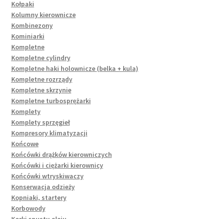
Kołpaki
Kolumny kierownicze
Kombinezony
Kominiarki
Kompletne
Kompletne cylindry
Kompletne haki holownicze (belka + kula)
Kompletne rozrządy
Kompletne skrzynie
Kompletne turbosprężarki
Komplety
Komplety sprzęgieł
Kompresory klimatyzacji
Końcowe
Końcówki drążków kierowniczych
Końcówki i ciężarki kierownicy
Końcówki wtryskiwaczy
Konserwacja odzieży
Kopniaki, startery
Korbowody
Korki spustu oleju