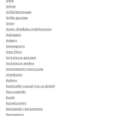
Góra
Górne
Grille betonowe
Grille gazowe
Gripy
Gumy drążków stabilizatora
Halogeny
Hokery
Impregnaty
Inne filtry
Instalacja gazowa
Instalacja wodna
Instrumenty muzyczne
Interkomy
Kabiny
Kamizelki casual (na co dzień)
Karczowniki
Kaski
Katalizatory
Kątowniki i kątomierze
Kierownice