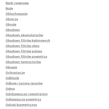
Nerki rowerowe
Noże
Oblachowanie
Obręcze
Obroże
Obudowy
Obudowy akumulatorów
Obudowy filtrów kabinowych
Obudowy filtrów oleju
Obudowy filtrów paliwa
Obudowy filtrów powietrza
Obudowy termostatów
Obuwie
Ochraniacze
Odblaski
Odboje i jarzma resorów
Odma
Odrdzewiacze i penetratory
Odświeżacze powietrza
Odzież kosmetyczna