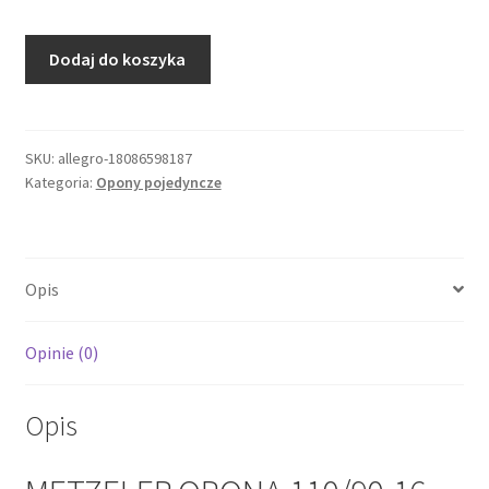
ilość
Dodaj do koszyka
METZELER
OPONA
110/90-
16
SKU:
allegro-18086598187
Kategoria:
Opony pojedyncze
PERFECT
ME77
59S
TL
Opis
M/C
PRZÓD/TYŁ
DOT
Opinie (0)
29/2025
Opis