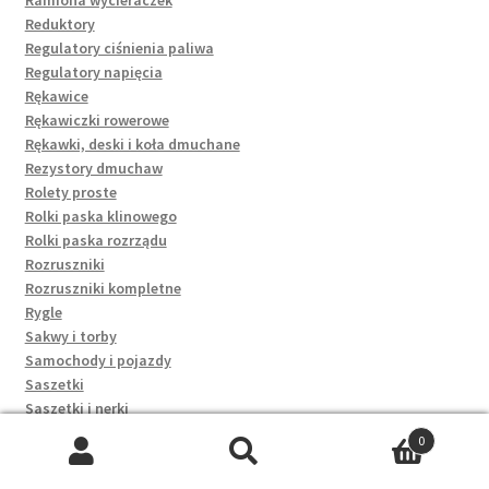
Reduktory
Regulatory ciśnienia paliwa
Regulatory napięcia
Rękawice
Rękawiczki rowerowe
Rękawki, deski i koła dmuchane
Rezystory dmuchaw
Rolety proste
Rolki paska klinowego
Rolki paska rozrządu
Rozruszniki
Rozruszniki kompletne
Rygle
Sakwy i torby
Samochody i pojazdy
Saszetki
Saszetki i nerki
Schodki i stopnie
0
Scrapki
Szukaj:
Szukaj
Serwa hamulca