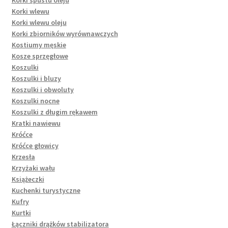
Korki wlewu
Korki wlewu oleju
Korki zbiorników wyrównawczych
Kostiumy męskie
Kosze sprzęgłowe
Koszulki
Koszulki i bluzy
Koszulki i obwoluty
Koszulki nocne
Koszulki z długim rękawem
Kratki nawiewu
Króćce
Króćce głowicy
Krzesła
Krzyżaki wału
Książeczki
Kuchenki turystyczne
Kufry
Kurtki
Łączniki drążków stabilizatora