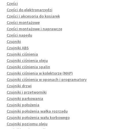
Części
Części do elektronarzędzi
Części i akcesoria do kosiarek
Części montażowe
Części montażowe i naprawcze
Części napędu
Czujniki
Czujniki ABS
Czujniki ciśnienia
Czujniki ciśnienia oleju
Czujniki ciśnienia spalin
Czujniki ciśnienia w kolektorze (MAP)
Czujniki ciśnienia w oponach i programatory
Czujniki drzwi
Czujniki i przetworniki
Czujniki parkowania
Czujniki położenia
Czujniki położenia wałka rozrządu
Czujniki położenia wału korbowego
Czujniki poziomu oleju