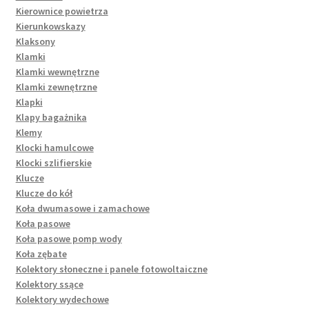
Kierownice powietrza
Kierunkowskazy
Klaksony
Klamki
Klamki wewnętrzne
Klamki zewnętrzne
Klapki
Klapy bagażnika
Klemy
Klocki hamulcowe
Klocki szlifierskie
Klucze
Klucze do kół
Koła dwumasowe i zamachowe
Koła pasowe
Koła pasowe pomp wody
Koła zębate
Kolektory słoneczne i panele fotowoltaiczne
Kolektory ssące
Kolektory wydechowe