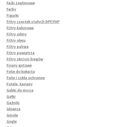
Fajki zapłonowe
Farby
Figurki
Filtry cząstek stałych DPF/FAP
Filtry kabinowe
Filtry odmy
Filtry oleju
Filtry paliwa
Filtry powietrza
Filtry skrzyni biegów
Firany gotowe
Folie do kokpitu
Folie i szkła ochronne
Fotele, kanapy
Gąbki do mycia
Gałki
Gaźniki
Głowice
Gmole
Gogle