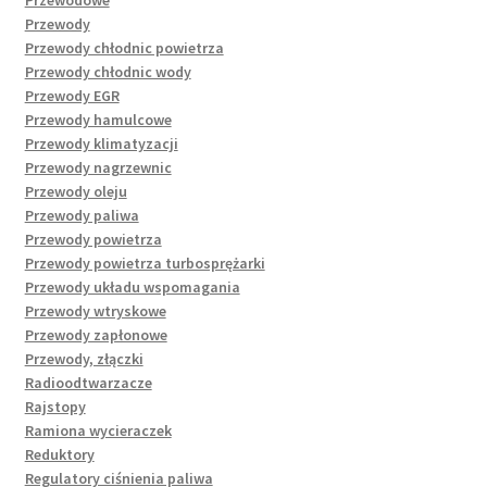
Przewody
Przewody chłodnic powietrza
Przewody chłodnic wody
Przewody EGR
Przewody hamulcowe
Przewody klimatyzacji
Przewody nagrzewnic
Przewody oleju
Przewody paliwa
Przewody powietrza
Przewody powietrza turbosprężarki
Przewody układu wspomagania
Przewody wtryskowe
Przewody zapłonowe
Przewody, złączki
Radioodtwarzacze
Rajstopy
Ramiona wycieraczek
Reduktory
Regulatory ciśnienia paliwa