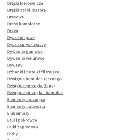
Drążki kierownicze
Drążki stabilizatora
Dresowe
Dresy kompletne
Drzwi
Dysze olejowe
Dysze spryskiwaczy
Dywaniki gumowe
Dywaniki welurowe
Dywany
Dzbanki i butelki filtrujące
Dźwignie hamulca ręcznego
Dźwignie sprzęgła (łapy)
Dźwignie sprzęgła i hamulca
Elementy mocujące
Elementy nadwozia
Emblematy
Etui i pokrowce
Fajki zapłonowe
Farby