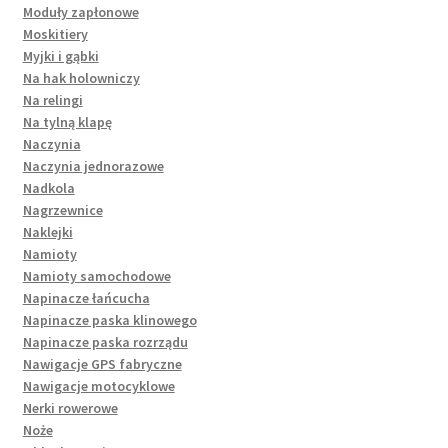
Moduły zapłonowe
Moskitiery
Myjki i gąbki
Na hak holowniczy
Na relingi
Na tylną klapę
Naczynia
Naczynia jednorazowe
Nadkola
Nagrzewnice
Naklejki
Namioty
Namioty samochodowe
Napinacze łańcucha
Napinacze paska klinowego
Napinacze paska rozrządu
Nawigacje GPS fabryczne
Nawigacje motocyklowe
Nerki rowerowe
Noże