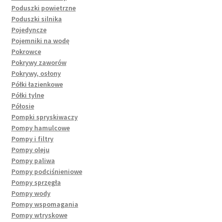
Poduszki powietrzne
Poduszki silnika
Pojedyncze
Pojemniki na wodę
Pokrowce
Pokrywy zaworów
Pokrywy, osłony
Półki łazienkowe
Półki tylne
Półosie
Pompki spryskiwaczy
Pompy hamulcowe
Pompy i filtry
Pompy oleju
Pompy paliwa
Pompy podciśnieniowe
Pompy sprzęgła
Pompy wody
Pompy wspomagania
Pompy wtryskowe