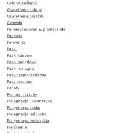
Osłony, zaślepki
Oświetlenie kabiny
Oświetlenie pojazdu
Owiewki
Panele sterowania, przełączniki
Panewki
Parowniki
Paski
Paski klinowe
Paski napędowe
Paski rozrządu
Pasy bezpieczeństwa
Pasy przednie
Pedały
Peelingi i scruby
Pielęgnacja i kosmetyka
Pielęgnacja kasku
Pielęgnacja łańcucha
Pielęgnacja motocykla
Pierścienie