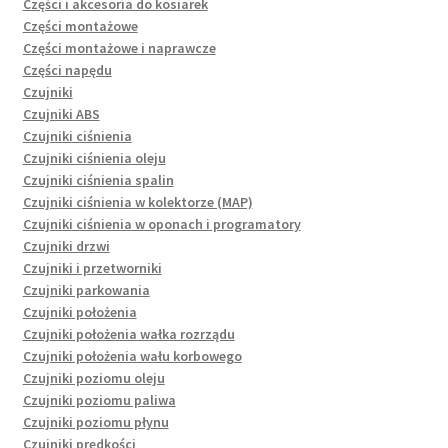
Części i akcesoria do kosiarek
Części montażowe
Części montażowe i naprawcze
Części napędu
Czujniki
Czujniki ABS
Czujniki ciśnienia
Czujniki ciśnienia oleju
Czujniki ciśnienia spalin
Czujniki ciśnienia w kolektorze (MAP)
Czujniki ciśnienia w oponach i programatory
Czujniki drzwi
Czujniki i przetworniki
Czujniki parkowania
Czujniki położenia
Czujniki położenia wałka rozrządu
Czujniki położenia wału korbowego
Czujniki poziomu oleju
Czujniki poziomu paliwa
Czujniki poziomu płynu
Czujniki prędkości