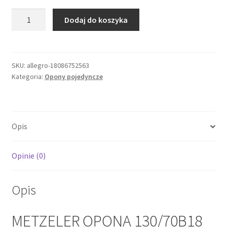
ilość
Dodaj do koszyka
METZELER
OPONA
130/70B18
ME
SKU:
allegro-18086752563
Kategoria:
Opony pojedyncze
888
MARATHON
ULTRA
63H
Opis
M/C
TL
PRZÓD
Opinie (0)
DOT
15/2025
Opis
METZELER OPONA 130/70B18