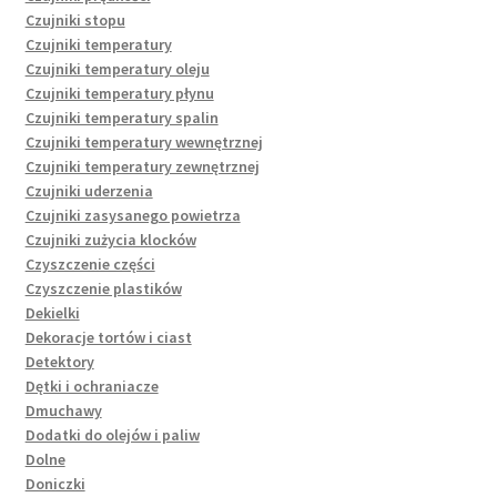
Czujniki stopu
Czujniki temperatury
Czujniki temperatury oleju
Czujniki temperatury płynu
Czujniki temperatury spalin
Czujniki temperatury wewnętrznej
Czujniki temperatury zewnętrznej
Czujniki uderzenia
Czujniki zasysanego powietrza
Czujniki zużycia klocków
Czyszczenie części
Czyszczenie plastików
Dekielki
Dekoracje tortów i ciast
Detektory
Dętki i ochraniacze
Dmuchawy
Dodatki do olejów i paliw
Dolne
Doniczki