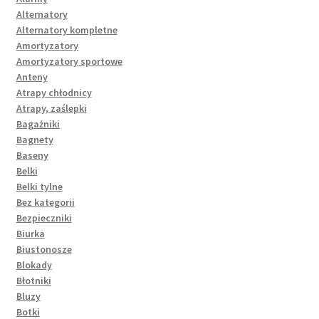
Alternatory
Alternatory kompletne
Amortyzatory
Amortyzatory sportowe
Anteny
Atrapy chłodnicy
Atrapy, zaślepki
Bagażniki
Bagnety
Baseny
Belki
Belki tylne
Bez kategorii
Bezpieczniki
Biurka
Biustonosze
Blokady
Błotniki
Bluzy
Botki