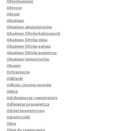
Oblachowanie
Obręcze
Obroże
Obudowy
Obudowy akumulatorów
Obudowy filtrów kabinowych
Obudowy filtrów oleju
Obudowy filtrów paliwa
Obudowy filtrów powietrza
Obudowy termostatów
Obuwie
Ochraniacze
Odblaski
Odboje i jarzma resorów
Odma
Odrdzewiacze i penetratory
Odświeżacze powietrza
Odzież kosmetyczna
Ograniczniki
Okna
Oleje do zawieszenia