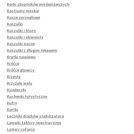
Korki zbiorników wyrównawczych
Kostiumy męskie
Kosze sprzęgłowe
Koszulki
Koszulki i bluzy
Koszulki i obwoluty
Koszulki nocne
Koszulki z długim rękawem
Kratki nawiewu
Króćce
Króćce głowicy
Krzesła
Krzyżaki wału
Książeczki
Kuchenki turystyczne
Kufry
Kurtki
Łączniki drążków stabilizatora
Lampki tablicy rejestracyjnej
Lampy cofania