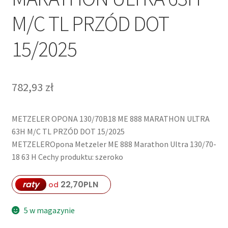
M/C TL PRZÓD DOT
15/2025
782,93
zł
METZELER OPONA 130/70B18 ME 888 MARATHON ULTRA
63H M/C TL PRZÓD DOT 15/2025
METZELEROpona Metzeler ME 888 Marathon Ultra 130/70-
18 63 H Cechy produktu: szeroko
raty
22,70
PLN
od
5 w magazynie