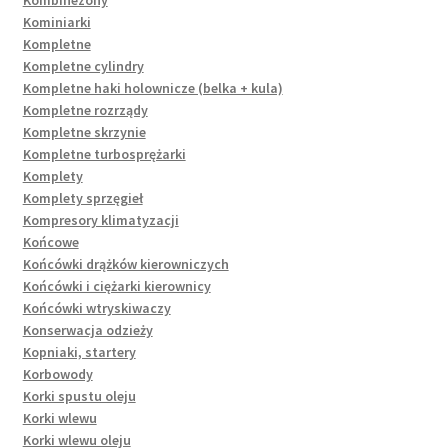
Kominiarki
Kompletne
Kompletne cylindry
Kompletne haki holownicze (belka + kula)
Kompletne rozrządy
Kompletne skrzynie
Kompletne turbosprężarki
Komplety
Komplety sprzęgieł
Kompresory klimatyzacji
Końcowe
Końcówki drążków kierowniczych
Końcówki i ciężarki kierownicy
Końcówki wtryskiwaczy
Konserwacja odzieży
Kopniaki, startery
Korbowody
Korki spustu oleju
Korki wlewu
Korki wlewu oleju