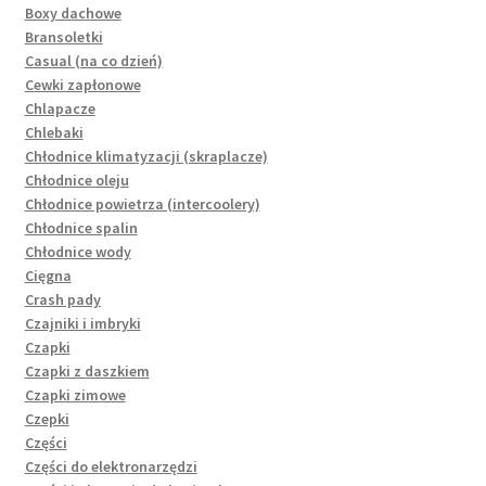
Boxy dachowe
Bransoletki
Casual (na co dzień)
Cewki zapłonowe
Chlapacze
Chlebaki
Chłodnice klimatyzacji (skraplacze)
Chłodnice oleju
Chłodnice powietrza (intercoolery)
Chłodnice spalin
Chłodnice wody
Cięgna
Crash pady
Czajniki i imbryki
Czapki
Czapki z daszkiem
Czapki zimowe
Czepki
Części
Części do elektronarzędzi