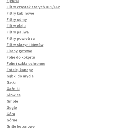
Figurki
Filtry cząstek stałych DPF/FAP
Filtry kabinowe
Filtry odmy
Filtry oleju
Filtry paliwa
Filtry powietrza
Filtry skrzyni biegów
Firany gotowe
Folie do kokpitu
Folie i szkła ochronne
Fotele, kanapy
Gąbki do mycia
Gałki
Gaźniki
Głowice
Gmole
Gogle
Góra
Górne
Grille betonowe