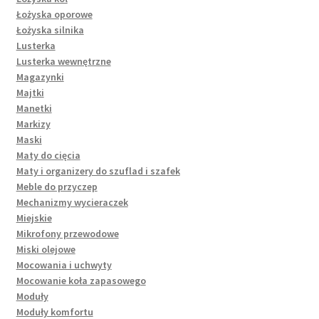
Łożyska oporowe
Łożyska silnika
Lusterka
Lusterka wewnętrzne
Magazynki
Majtki
Manetki
Markizy
Maski
Maty do cięcia
Maty i organizery do szuflad i szafek
Meble do przyczep
Mechanizmy wycieraczek
Miejskie
Mikrofony przewodowe
Miski olejowe
Mocowania i uchwyty
Mocowanie koła zapasowego
Moduły
Moduły komfortu