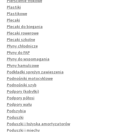
Pierścienie tłokowe
Plastiki
Plastikowe
Plecaki
Plecaki do biegania
Plecaki rowerowe
Plecaki szkolne
Płyny chłodnicze
Płyny do FAP
Płyny do wspomagania
Płyny hamulcowe
Podkładki sprężyn zawieszenia
Podnośniki motocyklowe
Podnośniki szyb
Podpory (kobyłki)
Podpory półosi
Podpory wału
Podszybia
Poduszki
Poduszki i łożyska amortyzatorów
Poduszki i miechy