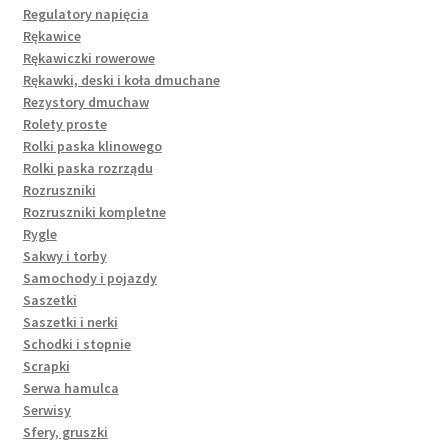
Regulatory napięcia
Rękawice
Rękawiczki rowerowe
Rękawki, deski i koła dmuchane
Rezystory dmuchaw
Rolety proste
Rolki paska klinowego
Rolki paska rozrządu
Rozruszniki
Rozruszniki kompletne
Rygle
Sakwy i torby
Samochody i pojazdy
Saszetki
Saszetki i nerki
Schodki i stopnie
Scrapki
Serwa hamulca
Serwisy
Sfery, gruszki