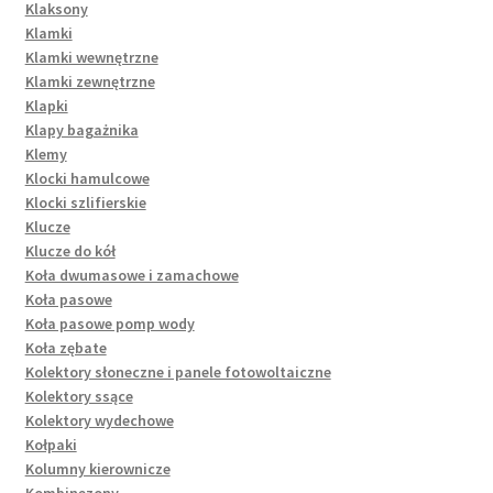
Klaksony
Klamki
Klamki wewnętrzne
Klamki zewnętrzne
Klapki
Klapy bagażnika
Klemy
Klocki hamulcowe
Klocki szlifierskie
Klucze
Klucze do kół
Koła dwumasowe i zamachowe
Koła pasowe
Koła pasowe pomp wody
Koła zębate
Kolektory słoneczne i panele fotowoltaiczne
Kolektory ssące
Kolektory wydechowe
Kołpaki
Kolumny kierownicze
Kombinezony