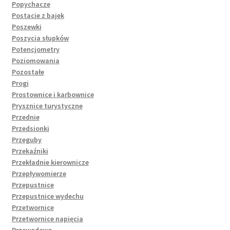
Popychacze
Postacie z bajek
Poszewki
Poszycia słupków
Potencjometry
Poziomowania
Pozostałe
Progi
Prostownice i karbownice
Prysznice turystyczne
Przednie
Przedsionki
Przeguby
Przekaźniki
Przekładnie kierownicze
Przepływomierze
Przepustnice
Przepustnice wydechu
Przetwornice
Przetwornice napięcia
Przewodowe