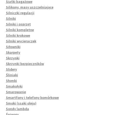
Siatki bagażowe
Silikony, masy uszczelniające
Silniczki regulacji
Silniki
Silniki i osprzęt
Silniki kompletne
Silniki krokowe
Silniki wycieraczek
Siłowniki
Skarpety
Skrzynki
Skrzynki bezpieczników
Slidery
Śliniaki
Słomki
Smakołyki
Smarowanie
Smartfony i telefony komórkowe
Smoki (ssaki oleju)
Sondy lambda
Śpiwory