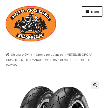
Przejdź
Przejdź
Menu
do
do
nawigacji
treści
Kraska24.pl
Strona główna
Opony pojedyncze
METZELER OPONA
130/70B18 ME 888 MARATHON ULTRA 63H M/C TL PRZÓD DOT
Sklep
15/2025
Koszyk
Moje konto
Regulamin