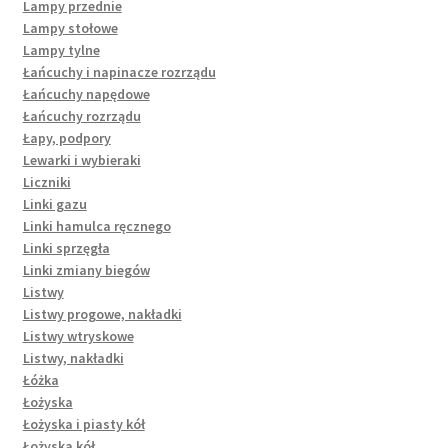
Lampy przednie
Lampy stołowe
Lampy tylne
Łańcuchy i napinacze rozrządu
Łańcuchy napędowe
Łańcuchy rozrządu
Łapy, podpory
Lewarki i wybieraki
Liczniki
Linki gazu
Linki hamulca ręcznego
Linki sprzęgła
Linki zmiany biegów
Listwy
Listwy progowe, nakładki
Listwy wtryskowe
Listwy, nakładki
Łóżka
Łożyska
Łożyska i piasty kół
Łożyska kół