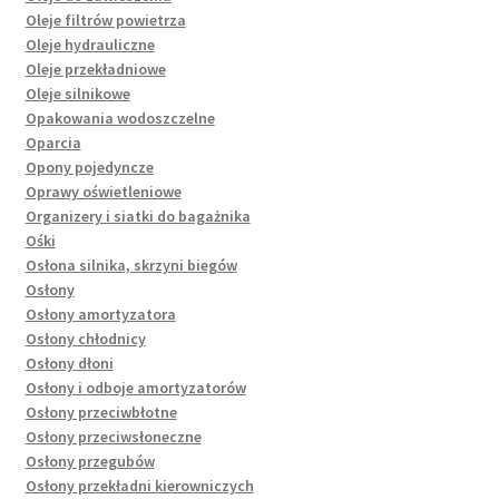
Oleje filtrów powietrza
Oleje hydrauliczne
Oleje przekładniowe
Oleje silnikowe
Opakowania wodoszczelne
Oparcia
Opony pojedyncze
Oprawy oświetleniowe
Organizery i siatki do bagażnika
Ośki
Osłona silnika, skrzyni biegów
Osłony
Osłony amortyzatora
Osłony chłodnicy
Osłony dłoni
Osłony i odboje amortyzatorów
Osłony przeciwbłotne
Osłony przeciwsłoneczne
Osłony przegubów
Osłony przekładni kierowniczych