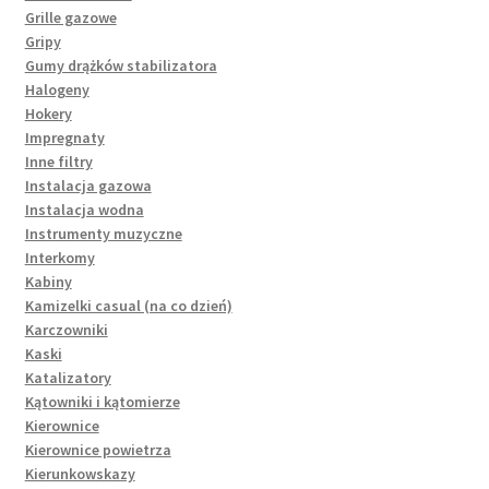
Grille gazowe
Gripy
Gumy drążków stabilizatora
Halogeny
Hokery
Impregnaty
Inne filtry
Instalacja gazowa
Instalacja wodna
Instrumenty muzyczne
Interkomy
Kabiny
Kamizelki casual (na co dzień)
Karczowniki
Kaski
Katalizatory
Kątowniki i kątomierze
Kierownice
Kierownice powietrza
Kierunkowskazy