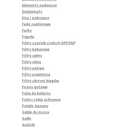
Elementy nadwozia
Emblematy
Etui i pokrowce
Fajki zapłonowe
Farby
Figurki
Filtry cząstek stałych DPF/FAP
Filtry kabinowe
Filtry odmy
Filtry oleju
Filtry paliwa
Filtry powietrza
Filtry skrzyni biegów
Firany gotowe
Folie do kokpitu
Folie i szkła ochronne
Fotele, kanapy
Gąbki do mycia
Gałki
Gaźniki