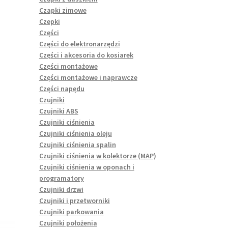
Czapki zimowe
Czepki
Części
Części do elektronarzędzi
Części i akcesoria do kosiarek
Części montażowe
Części montażowe i naprawcze
Części napędu
Czujniki
Czujniki ABS
Czujniki ciśnienia
Czujniki ciśnienia oleju
Czujniki ciśnienia spalin
Czujniki ciśnienia w kolektorze (MAP)
Czujniki ciśnienia w oponach i
programatory
Czujniki drzwi
Czujniki i przetworniki
Czujniki parkowania
Czujniki położenia