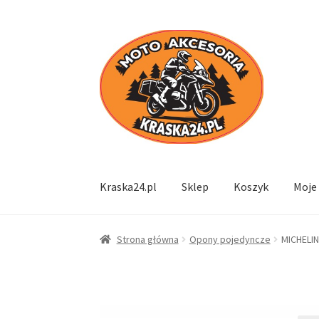
Przejdź
Przejdź
do
do
nawigacji
treści
Kraska24.pl
Sklep
Koszyk
Moje
Strona główna
Opony pojedyncze
MICHELI