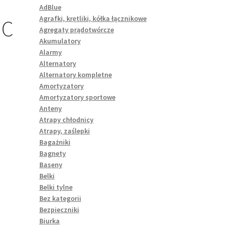
AdBlue
Agrafki, krętliki, kółka łącznikowe
IC
Agregaty prądotwórcze
Akumulatory
Alarmy
Alternatory
Alternatory kompletne
Amortyzatory
Amortyzatory sportowe
Anteny
Atrapy chłodnicy
Atrapy, zaślepki
Bagażniki
Bagnety
Baseny
Belki
Belki tylne
Bez kategorii
Bezpieczniki
Biurka