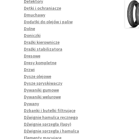
Detektory
Dętki i ochraniacze
Dmuchawy
Dodatki do olejów i paliw
Dolne
Doniczki
Drążki kierownicze
Drążki stabilizatora
Dresowe
Dresy kompletne
Drzwi
Dysze olejowe
Dysze spryskiwaczy
Dywaniki gumowe
Dywaniki welurowe
Dywany
Dzbanki i butelki filtrujące
Dźwignie hamulca ręcznego
Dźwignie sprzęgła (łapy)
Dźwignie sprzęgła i hamulca
Elementy mocujące