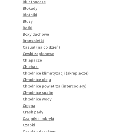
Biustonosze
Blokady
Błotniki
Bluzy
Botki
Boxy dachowe
Bransoletki
Casual (na co dzień)
Cewki zapłonowe
Chlapacze
Chlebaki
Chłodnice klimatyzacji (skraplacze)
Chłodnice oleju
Chłodnice powietrza (intercoolery)
Chłodnice spalin
Chłodnice wody
Cięgna
Crash pady
Czajniki i imbryki
Czapki
Czapki z daszkiem