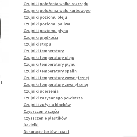
Czujniki położenia wałka rozrządu
Czujniki położenia wału korbowego
Czujniki poziomu oleju
Czujniki poziomu paliwa
Czujniki poziomu płynu
Czujniki prędkości
Czujniki stopu
Czujniki temperatury
Czujniki temperatury oleju
Czujniki temperatury płynu
Czujniki temperatury spalin
1
Czujniki temperatury wewnętrznej
TL
Czujniki temperatury zewnętrznej
Czujniki uderzenia
Czujniki zasysanego powietrza
Czujniki zużycia klocków
Czyszczenie części
Czyszczenie plastików
Dekielki
Dekoracje tortów i ciast