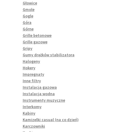
Głowice
Gmole
Gogle
Góra
Górne
Grille betonowe
Grille gazowe
Gripy
Gumy drążków stabilizatora
Halogeny
Hokery
Impregnaty
Inne filtry
Instalacja gazowa
Instalacja wodna
Instrumenty muzyczne
Interkomy
Kabiny
Kamizelki casual (na co dzień)
Karczowniki