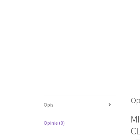
Op
Opis
M
Opinie (0)
CL