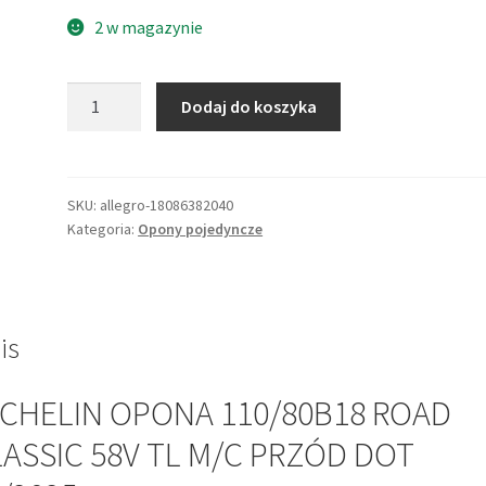
2 w magazynie
ilość
Dodaj do koszyka
MICHELIN
OPONA
110/80B18
ROAD
SKU:
allegro-18086382040
Kategoria:
Opony pojedyncze
CLASSIC
58V
TL
M/C
PRZÓD
is
DOT
27/2025
ICHELIN OPONA 110/80B18 ROAD
ASSIC 58V TL M/C PRZÓD DOT