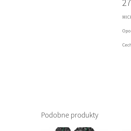
27
MIC
Opon
Cech
Podobne produkty