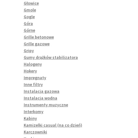
Głowice
Gmole
Gogle
Góra
Górne
Grille betonowe
Grille gazowe
Gripy
Gumy drążków stabilizatora
Halogeny
Hokery
Impregnaty
Inne filtry
Instalacja gazowa
Instalacja wodna
Instrumenty muzyczne
Interkomy
Kabiny
Kamizelki casual (na co dzień)
Karczowniki