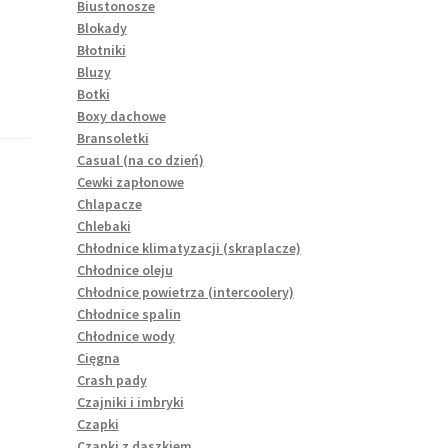
Biustonosze
Blokady
Błotniki
Bluzy
Botki
Boxy dachowe
Bransoletki
Casual (na co dzień)
Cewki zapłonowe
Chlapacze
Chlebaki
Chłodnice klimatyzacji (skraplacze)
Chłodnice oleju
Chłodnice powietrza (intercoolery)
Chłodnice spalin
Chłodnice wody
Cięgna
Crash pady
Czajniki i imbryki
Czapki
Czapki z daszkiem