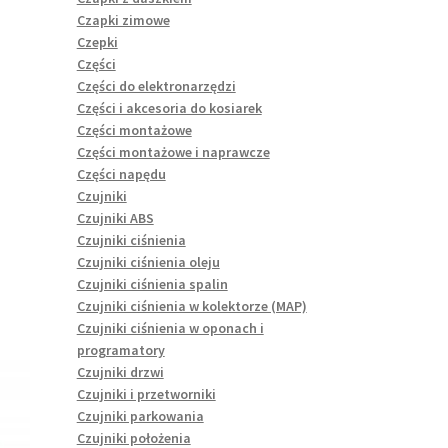
Czapki zimowe
Czepki
Części
Części do elektronarzędzi
Części i akcesoria do kosiarek
Części montażowe
Części montażowe i naprawcze
Części napędu
Czujniki
Czujniki ABS
Czujniki ciśnienia
Czujniki ciśnienia oleju
Czujniki ciśnienia spalin
Czujniki ciśnienia w kolektorze (MAP)
Czujniki ciśnienia w oponach i
programatory
Czujniki drzwi
Czujniki i przetworniki
Czujniki parkowania
Czujniki położenia