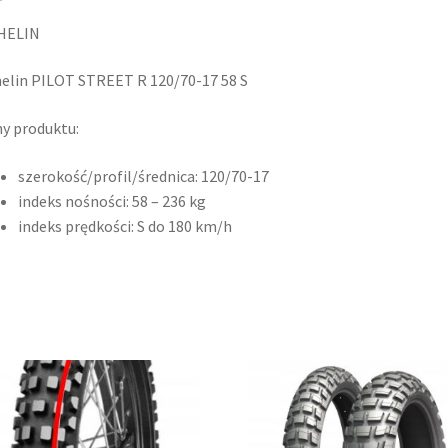
HELIN
elin PILOT STREET R 120/70-17 58 S
y produktu:
szerokość/profil/średnica: 120/70-17
indeks nośności: 58 – 236 kg
indeks prędkości: S do 180 km/h