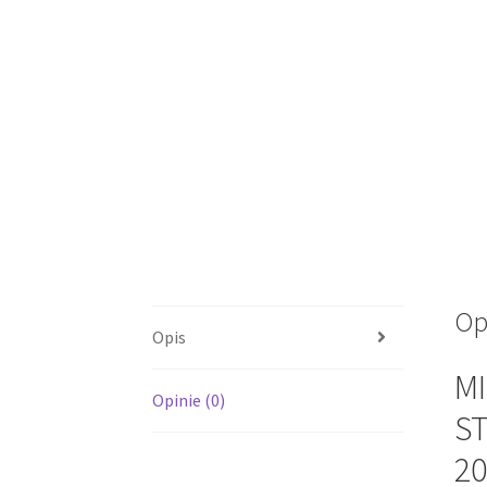
Op
Opis
MI
Opinie (0)
ST
20