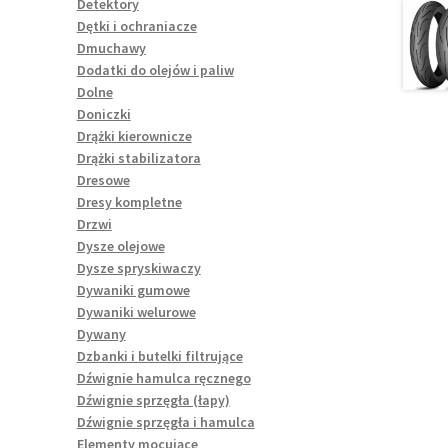
Detektory
Dętki i ochraniacze
Dmuchawy
Dodatki do olejów i paliw
Dolne
Doniczki
Drążki kierownicze
Drążki stabilizatora
Dresowe
Dresy kompletne
Drzwi
Dysze olejowe
Dysze spryskiwaczy
Dywaniki gumowe
Dywaniki welurowe
Dywany
Dzbanki i butelki filtrujące
Dźwignie hamulca ręcznego
Dźwignie sprzęgła (łapy)
Dźwignie sprzęgła i hamulca
Elementy mocujące