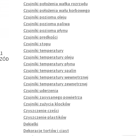
Czujniki położenia wałka rozrządu
Czujniki położenia wału korbowego
Czujniki poziomu oleju
Czujniki poziomu paliwa
Czujniki poziomu płynu
Czujniki prędkości
Czujniki stopu
Czujniki temperatury
21
Czujniki temperatury oleju
RZÓD
Czujniki temperatury płynu
Czujniki temperatury spalin
Czujniki temperatury wewnętrznej
Czujniki temperatury zewnętrznej
Czujniki uderzenia
Czujniki zasysanego powietrza
Czujniki zużycia klocków
Czyszczenie części
Czyszczenie plastików
Dekielki
Dekoracje tortów i ciast