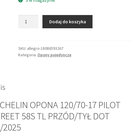
ilość
Dodaj do koszyka
MICHELIN
OPONA
120/70-
17
SKU:
allegro-18086593267
Kategoria:
Opony pojedyncze
PILOT
STREET
58S
TL
PRZÓD/TYŁ
is
DOT
20/2025
CHELIN OPONA 120/70-17 PILOT
REET 58S TL PRZÓD/TYŁ DOT
/2025