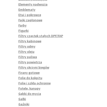
Elementy nadwozia
Emblematy
Etui i pokrowce
Fajki zapłonowe
Farby
Figurki
Filtry cząstek stałych DPF/FAP
Filtry kabinowe
Filtry odmy
Filtry oleju
Filtry paliwa
Filtry powietrza
Filtry skrzyni biegów
Firany gotowe
Folie do kokpitu
Folie i szkła ochronne
Fotele, kanapy
Gąbki do mycia
Gałki
Gaźniki