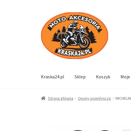
Przejdź
Przejdź
do
do
nawigacji
treści
Kraska24.pl
Sklep
Koszyk
Moje
Strona główna
Opony pojedyncze
MICHELIN