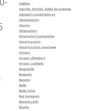
0-
AdBlue
Agrafki, krętliki, kółka łącznikowe
Agregaty prądotwórcze
Akumulatory
5
Alarmy
Alternatory
Alternatory kompletne
Amortyzatory
Amortyzatory sportowe
Anteny
Atrapy chłodnicy
Atrapy, zaślepki
Bagażniki
Bagnety
:
Baseny
Belki
Belki tylne
Bez kategorii
Bezpieczniki
Biurka