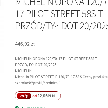
MICHELIN OPONA 120/7
17 PILOT STREET 58S TL
PRZÓD/TYŁ DOT 20/202
446,92
zł
MICHELIN OPONA 120/70-17 PILOT STREET 58S TL
PRZÓD/TYŁ DOT 20/2025
MICHELIN
Michelin PILOT STREET R 120/70-17 58 S Cechy produktu
szerokość/profil/średnica: 1
raty
12,96
PLN
od
3 w magazynie