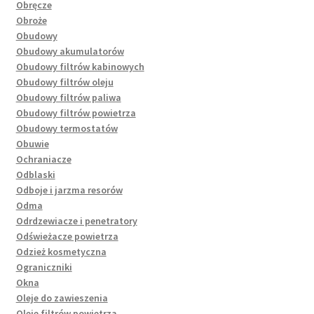
Obręcze
Obroże
Obudowy
Obudowy akumulatorów
Obudowy filtrów kabinowych
Obudowy filtrów oleju
Obudowy filtrów paliwa
Obudowy filtrów powietrza
Obudowy termostatów
Obuwie
Ochraniacze
Odblaski
Odboje i jarzma resorów
Odma
Odrdzewiacze i penetratory
Odświeżacze powietrza
Odzież kosmetyczna
Ograniczniki
Okna
Oleje do zawieszenia
Oleje filtrów powietrza