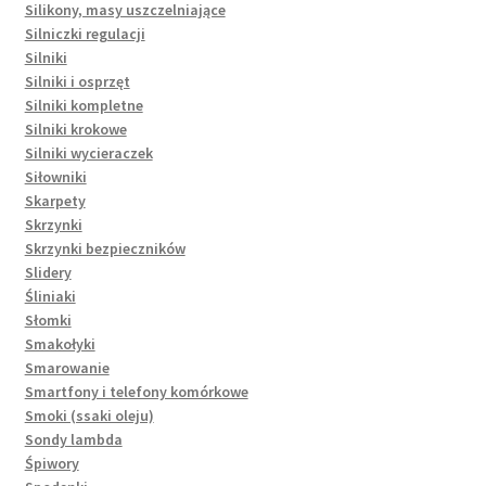
Silikony, masy uszczelniające
Silniczki regulacji
Silniki
Silniki i osprzęt
Silniki kompletne
Silniki krokowe
Silniki wycieraczek
Siłowniki
Skarpety
Skrzynki
Skrzynki bezpieczników
Slidery
Śliniaki
Słomki
Smakołyki
Smarowanie
Smartfony i telefony komórkowe
Smoki (ssaki oleju)
Sondy lambda
Śpiwory