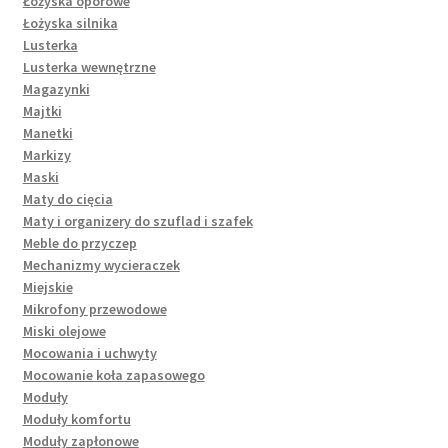
Łożyska oporowe
Łożyska silnika
Lusterka
Lusterka wewnętrzne
Magazynki
Majtki
Manetki
Markizy
Maski
Maty do cięcia
Maty i organizery do szuflad i szafek
Meble do przyczep
Mechanizmy wycieraczek
Miejskie
Mikrofony przewodowe
Miski olejowe
Mocowania i uchwyty
Mocowanie koła zapasowego
Moduły
Moduły komfortu
Moduły zapłonowe