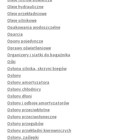
Oleje hydrauliczne
Oleje przekładniowe
Oleje silnikowe
Opakowania wodoszczelne
Oparcia
Opony pojedyncze
Oprawy oświetleniowe
Organizery i siatki do bagażnika
Ośki
Osłona silnika, skrzyni biegów
Osłony
Osłony amortyzatora
Osłony chłodnicy
Osłony dłoni
Osłony i odboje amortyzatorów
Osłony przeciwbłotne
Osłony przeciwsłoneczne
Osłony przegubów
Osłony przekładni kierowniczych
Osłony, zaślepki