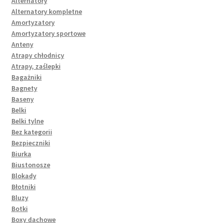
Alternatory
Alternatory kompletne
Amortyzatory
Amortyzatory sportowe
Anteny
Atrapy chłodnicy
Atrapy, zaślepki
Bagażniki
Bagnety
Baseny
Belki
Belki tylne
Bez kategorii
Bezpieczniki
Biurka
Biustonosze
Blokady
Błotniki
Bluzy
Botki
Boxy dachowe