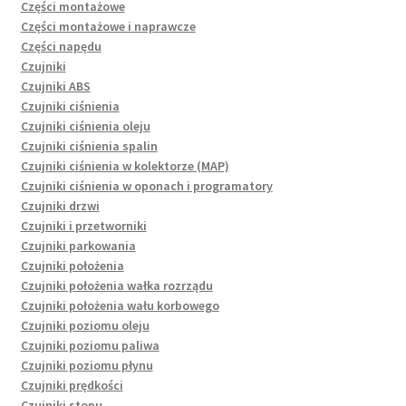
Części montażowe
Części montażowe i naprawcze
Części napędu
Czujniki
Czujniki ABS
Czujniki ciśnienia
Czujniki ciśnienia oleju
Czujniki ciśnienia spalin
Czujniki ciśnienia w kolektorze (MAP)
Czujniki ciśnienia w oponach i programatory
Czujniki drzwi
Czujniki i przetworniki
Czujniki parkowania
Czujniki położenia
Czujniki położenia wałka rozrządu
Czujniki położenia wału korbowego
Czujniki poziomu oleju
Czujniki poziomu paliwa
Czujniki poziomu płynu
Czujniki prędkości
Czujniki stopu