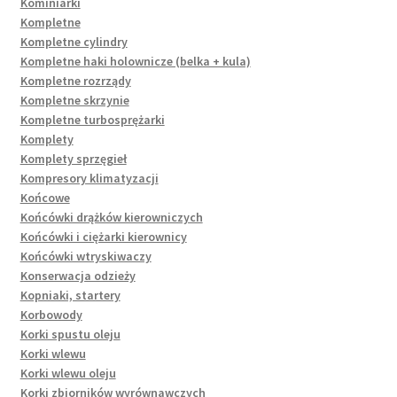
Kominiarki
Kompletne
Kompletne cylindry
Kompletne haki holownicze (belka + kula)
Kompletne rozrządy
Kompletne skrzynie
Kompletne turbosprężarki
Komplety
Komplety sprzęgieł
Kompresory klimatyzacji
Końcowe
Końcówki drążków kierowniczych
Końcówki i ciężarki kierownicy
Końcówki wtryskiwaczy
Konserwacja odzieży
Kopniaki, startery
Korbowody
Korki spustu oleju
Korki wlewu
Korki wlewu oleju
Korki zbiorników wyrównawczych