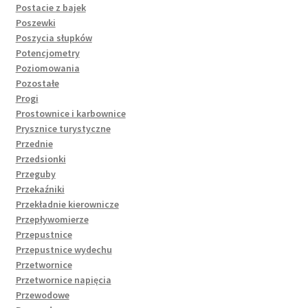
Postacie z bajek
Poszewki
Poszycia słupków
Potencjometry
Poziomowania
Pozostałe
Progi
Prostownice i karbownice
Prysznice turystyczne
Przednie
Przedsionki
Przeguby
Przekaźniki
Przekładnie kierownicze
Przepływomierze
Przepustnice
Przepustnice wydechu
Przetwornice
Przetwornice napięcia
Przewodowe