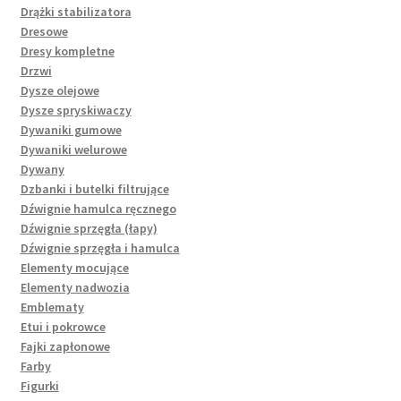
Drążki stabilizatora
Dresowe
Dresy kompletne
Drzwi
Dysze olejowe
Dysze spryskiwaczy
Dywaniki gumowe
Dywaniki welurowe
Dywany
Dzbanki i butelki filtrujące
Dźwignie hamulca ręcznego
Dźwignie sprzęgła (łapy)
Dźwignie sprzęgła i hamulca
Elementy mocujące
Elementy nadwozia
Emblematy
Etui i pokrowce
Fajki zapłonowe
Farby
Figurki