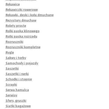
Rękawice
Rękawiczki rowerowe
Rękawki, deski i koła dmuchane
Rezystory dmuchaw
Rolety proste
Rolki paska klinowego
Rolki paska rozrządu
Rozruszniki
Rozruszniki kompletne
Rygle
Sakwy i torby
Samochody i pojazdy
Saszetki
Saszetki i nerki
Schodki i stopnie
Scrapki
Serwa hamulca
Serwisy
Sfery, gruszki
Siatki bagażowe