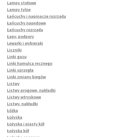
Lampy stołowe
Lampy tylne
Łańcuchy i napinacze rozrządu
Łańcuchy napędowe
Łańcuchy rozrządu
Łapy, podpory
Lewarki i wybieraki
Liczniki
Linki gazu
Linki hamulca ręcznego
Linki sprzęgła
Linki zmiany biegów
Listwy
Listwy progowe, nakładki
Listwy wtryskowe
Listwy, nakładki
Łóżka
Łożyska
Łożyska i piasty kół
Łożyska kół