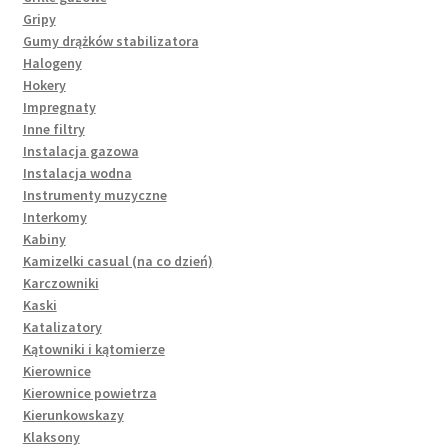
Gripy
Gumy drążków stabilizatora
Halogeny
Hokery
Impregnaty
Inne filtry
Instalacja gazowa
Instalacja wodna
Instrumenty muzyczne
Interkomy
Kabiny
Kamizelki casual (na co dzień)
Karczowniki
Kaski
Katalizatory
Kątowniki i kątomierze
Kierownice
Kierownice powietrza
Kierunkowskazy
Klaksony