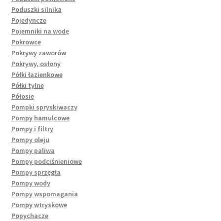
Poduszki silnika
Pojedyncze
Pojemniki na wodę
Pokrowce
Pokrywy zaworów
Pokrywy, osłony
Półki łazienkowe
Półki tylne
Półosie
Pompki spryskiwaczy
Pompy hamulcowe
Pompy i filtry
Pompy oleju
Pompy paliwa
Pompy podciśnieniowe
Pompy sprzęgła
Pompy wody
Pompy wspomagania
Pompy wtryskowe
Popychacze