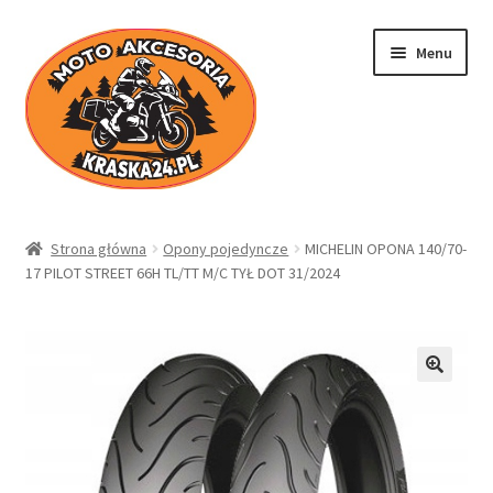
Przejdź
Przejdź
Menu
do
do
nawigacji
treści
Kraska24.pl
Strona główna
Opony pojedyncze
MICHELIN OPONA 140/70-
17 PILOT STREET 66H TL/TT M/C TYŁ DOT 31/2024
Sklep
Koszyk
Moje konto
Regulamin