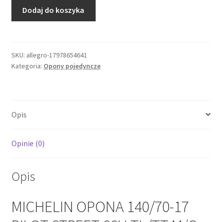
ilość
Dodaj do koszyka
MICHELIN
OPONA
140/70-
17
SKU:
allegro-17978654641
Kategoria:
Opony pojedyncze
PILOT
STREET
66H
TL/TT
Opis
M/C
TYŁ
DOT
Opinie (0)
31/2024
Opis
MICHELIN OPONA 140/70-17