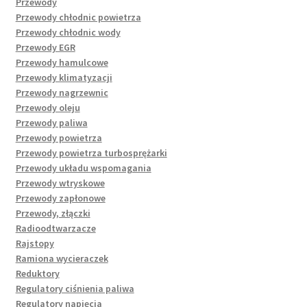
Przewody
Przewody chłodnic powietrza
Przewody chłodnic wody
Przewody EGR
Przewody hamulcowe
Przewody klimatyzacji
Przewody nagrzewnic
Przewody oleju
Przewody paliwa
Przewody powietrza
Przewody powietrza turbosprężarki
Przewody układu wspomagania
Przewody wtryskowe
Przewody zapłonowe
Przewody, złączki
Radioodtwarzacze
Rajstopy
Ramiona wycieraczek
Reduktory
Regulatory ciśnienia paliwa
Regulatory napięcia