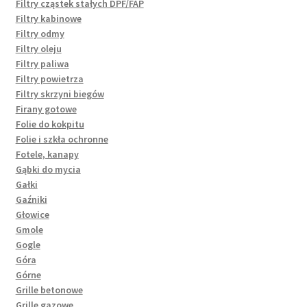
Filtry cząstek stałych DPF/FAP
Filtry kabinowe
Filtry odmy
Filtry oleju
Filtry paliwa
Filtry powietrza
Filtry skrzyni biegów
Firany gotowe
Folie do kokpitu
Folie i szkła ochronne
Fotele, kanapy
Gąbki do mycia
Gałki
Gaźniki
Głowice
Gmole
Gogle
Góra
Górne
Grille betonowe
Grille gazowe