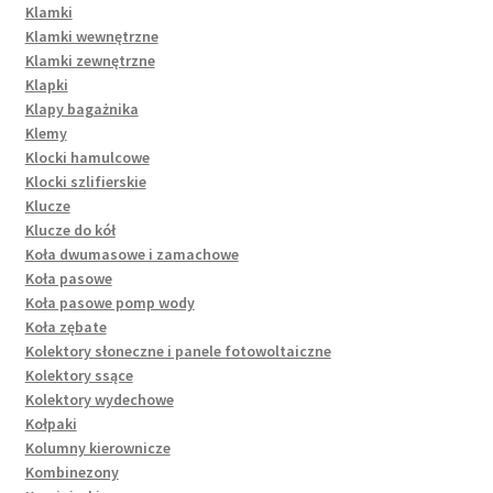
Klamki
Klamki wewnętrzne
Klamki zewnętrzne
Klapki
Klapy bagażnika
Klemy
Klocki hamulcowe
Klocki szlifierskie
Klucze
Klucze do kół
Koła dwumasowe i zamachowe
Koła pasowe
Koła pasowe pomp wody
Koła zębate
Kolektory słoneczne i panele fotowoltaiczne
Kolektory ssące
Kolektory wydechowe
Kołpaki
Kolumny kierownicze
Kombinezony