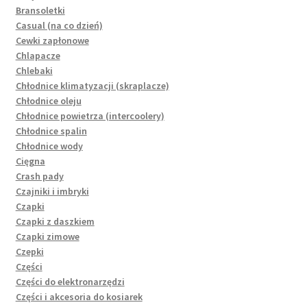
Bransoletki
Casual (na co dzień)
Cewki zapłonowe
Chlapacze
Chlebaki
Chłodnice klimatyzacji (skraplacze)
Chłodnice oleju
Chłodnice powietrza (intercoolery)
Chłodnice spalin
Chłodnice wody
Cięgna
Crash pady
Czajniki i imbryki
Czapki
Czapki z daszkiem
Czapki zimowe
Czepki
Części
Części do elektronarzędzi
Części i akcesoria do kosiarek