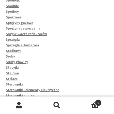
Spodenki
Spodnie
Spoilery
Sportowe
Sprężyny gazowe
Sprężyny zawieszenia
Spryskiwacze reflektorów
Sprzęgła
Sprzęgła alternatora
Środkowe
Śruby
Śruby głowicy
Stacyjki
Stalowe
Stelaże
Sterowniki
Sterowniki i elementy elektryczne
Sterowniki silnika
Sterowniki skrzyni
0
Stojany
Szukaj:
Szukaj
Stoliki i ławy