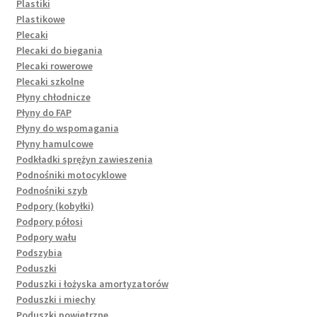
Plastiki
Plastikowe
Plecaki
Plecaki do biegania
Plecaki rowerowe
Plecaki szkolne
Płyny chłodnicze
Płyny do FAP
Płyny do wspomagania
Płyny hamulcowe
Podkładki sprężyn zawieszenia
Podnośniki motocyklowe
Podnośniki szyb
Podpory (kobyłki)
Podpory półosi
Podpory wału
Podszybia
Poduszki
Poduszki i łożyska amortyzatorów
Poduszki i miechy
Poduszki powietrzne