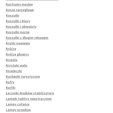
Kostiumy męskie
Kosze sprzęgłowe
Koszulki
Koszulki i bluzy
Koszulki i obwoluty
Koszulki nocne
Koszulki z długim rękawem
Kratki nawiewu
Króćce
Króćce głowicy
Krzesła
Krzyżaki wału
Książeczki
Kuchenki turystyczne
Kufry
Kurtki
Łączniki drążków stabilizatora
Lampki tablicy rejestracyjnej
Lampy cofania
Lampy przednie