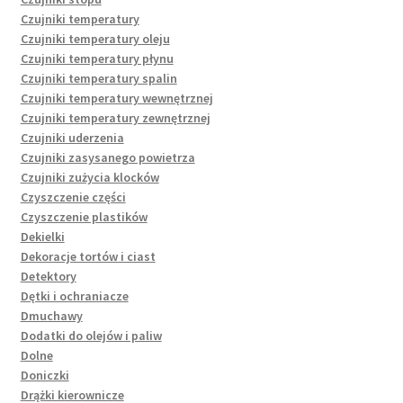
Czujniki temperatury
Czujniki temperatury oleju
Czujniki temperatury płynu
Czujniki temperatury spalin
Czujniki temperatury wewnętrznej
Czujniki temperatury zewnętrznej
Czujniki uderzenia
Czujniki zasysanego powietrza
Czujniki zużycia klocków
Czyszczenie części
Czyszczenie plastików
Dekielki
Dekoracje tortów i ciast
Detektory
Dętki i ochraniacze
Dmuchawy
Dodatki do olejów i paliw
Dolne
Doniczki
Drążki kierownicze