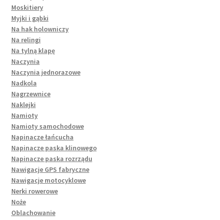
Moskitiery
Myjki i gąbki
Na hak holowniczy
Na relingi
Na tylną klapę
Naczynia
Naczynia jednorazowe
Nadkola
Nagrzewnice
Naklejki
Namioty
Namioty samochodowe
Napinacze łańcucha
Napinacze paska klinowego
Napinacze paska rozrządu
Nawigacje GPS fabryczne
Nawigacje motocyklowe
Nerki rowerowe
Noże
Oblachowanie