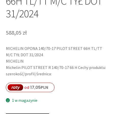
66H TL/TT M/C TYŁ DOT
31/2024
588,05
zł
MICHELIN OPONA 140/70-17 PILOT STREET 66H TL/TT
M/C TYŁ DOT 31/2024
MICHELIN
Michelin PILOT STREET R 140/70-17 66 H Cechy produktu:
szerokość/profil/średnica:
raty
17,05
PLN
od
1 w magazynie