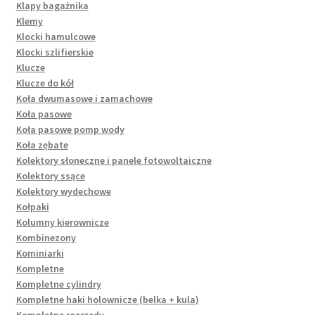
Klapy bagażnika
Klemy
Klocki hamulcowe
Klocki szlifierskie
Klucze
Klucze do kół
Koła dwumasowe i zamachowe
Koła pasowe
Koła pasowe pomp wody
Koła zębate
Kolektory słoneczne i panele fotowoltaiczne
Kolektory ssące
Kolektory wydechowe
Kołpaki
Kolumny kierownicze
Kombinezony
Kominiarki
Kompletne
Kompletne cylindry
Kompletne haki holownicze (belka + kula)
Kompletne rozrządy