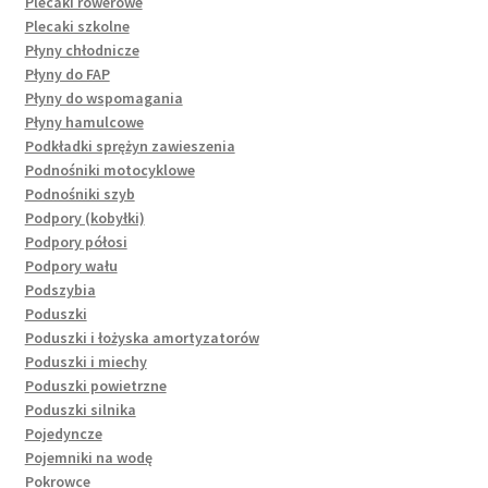
Plecaki rowerowe
Plecaki szkolne
Płyny chłodnicze
Płyny do FAP
Płyny do wspomagania
Płyny hamulcowe
Podkładki sprężyn zawieszenia
Podnośniki motocyklowe
Podnośniki szyb
Podpory (kobyłki)
Podpory półosi
Podpory wału
Podszybia
Poduszki
Poduszki i łożyska amortyzatorów
Poduszki i miechy
Poduszki powietrzne
Poduszki silnika
Pojedyncze
Pojemniki na wodę
Pokrowce