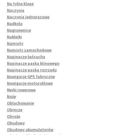
Na tylną klapę
Naczynia
Naczynia jednorazowe
Nadkola
Nagrzewnice
Naklejki
Namioty
Namioty samochodowe
Napinacze łańcucha
Napinacze paska klinowego
Napinacze paska rozrządu
Nawigacje GPS fabryczne
Nawigacje motocyklowe
Nerki rowerowe
Noże
Oblachowanie
Obręcze
Obroże
Obudowy
Obudowy akumulatorów