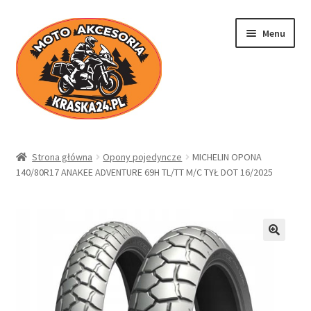
Przejdź
Przejdź
Menu
do
do
nawigacji
treści
Kraska24.pl
Strona główna
Opony pojedyncze
MICHELIN OPONA
140/80R17 ANAKEE ADVENTURE 69H TL/TT M/C TYŁ DOT 16/2025
Sklep
Koszyk
Moje konto
Regulamin