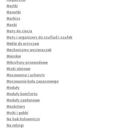
Majtki
Manetki
Markizy
Maski
Maty do cięcia
Maty i organizery do szuflad i szafek
Meble do przyczep
Mechanizmy wycieraczek
Miejskie
Mikrofony przewodowe
Miski olejowe
Mocowania i uchwyty
Mocowanie koła zapasowego
Moduły
Moduły komfortu
Moduły zapłonowe
Moskitiery
Myjki i gąbki
Na hak holowniczy
Na relingi