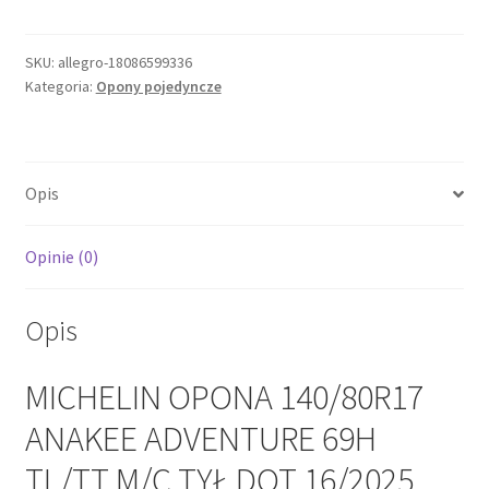
OPONA
140/80R17
ANAKEE
SKU:
allegro-18086599336
Kategoria:
Opony pojedyncze
ADVENTURE
69H
TL/TT
M/C
Opis
TYŁ
DOT
16/2025
Opinie (0)
Opis
MICHELIN OPONA 140/80R17
ANAKEE ADVENTURE 69H
TL/TT M/C TYŁ DOT 16/2025