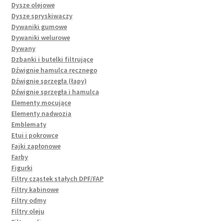
Dysze olejowe
Dysze spryskiwaczy
Dywaniki gumowe
Dywaniki welurowe
Dywany
Dzbanki i butelki filtrujące
Dźwignie hamulca ręcznego
Dźwignie sprzęgła (łapy)
Dźwignie sprzęgła i hamulca
Elementy mocujące
Elementy nadwozia
Emblematy
Etui i pokrowce
Fajki zapłonowe
Farby
Figurki
Filtry cząstek stałych DPF/FAP
Filtry kabinowe
Filtry odmy
Filtry oleju