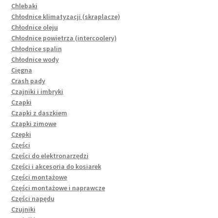
Chlebaki
Chłodnice klimatyzacji (skraplacze)
Chłodnice oleju
Chłodnice powietrza (intercoolery)
Chłodnice spalin
Chłodnice wody
Cięgna
Crash pady
Czajniki i imbryki
Czapki
Czapki z daszkiem
Czapki zimowe
Czepki
Części
Części do elektronarzędzi
Części i akcesoria do kosiarek
Części montażowe
Części montażowe i naprawcze
Części napędu
Czujniki