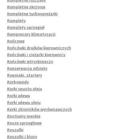
Kompletne skrzynie
Kompletne turbosprężarki
Komplety
Komplety sprzęgieł
Kompresory klimatyzacji
Końcowe
Końcówki drążków kierowniczych
Końcówki i ciężarki kierownicy
Końcówki wtryskiwaczy
Konserwacja odzieży
Kopniaki, startery
Korbowody
Korki spustu oleju
Korki wlewu
Korki wlewu oleju
Korki zbiorników wyrównawczych
Kostiumy męskie
Kosze sprzęgłowe
Koszulki
Koszulki i bluzy