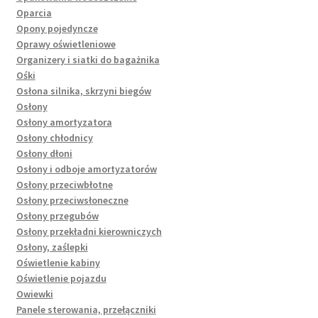
Oparcia
Opony pojedyncze
Oprawy oświetleniowe
Organizery i siatki do bagażnika
Ośki
Osłona silnika, skrzyni biegów
Osłony
Osłony amortyzatora
Osłony chłodnicy
Osłony dłoni
Osłony i odboje amortyzatorów
Osłony przeciwbłotne
Osłony przeciwsłoneczne
Osłony przegubów
Osłony przekładni kierowniczych
Osłony, zaślepki
Oświetlenie kabiny
Oświetlenie pojazdu
Owiewki
Panele sterowania, przełączniki