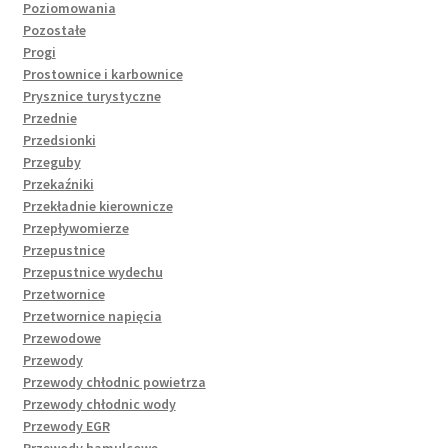
Poziomowania
Pozostałe
Progi
Prostownice i karbownice
Prysznice turystyczne
Przednie
Przedsionki
Przeguby
Przekaźniki
Przekładnie kierownicze
Przepływomierze
Przepustnice
Przepustnice wydechu
Przetwornice
Przetwornice napięcia
Przewodowe
Przewody
Przewody chłodnic powietrza
Przewody chłodnic wody
Przewody EGR
Przewody hamulcowe