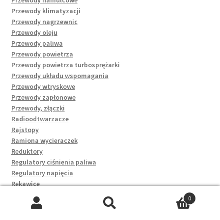
Przewody klimatyzacji
Przewody nagrzewnic
Przewody oleju
Przewody paliwa
Przewody powietrza
Przewody powietrza turbosprężarki
Przewody układu wspomagania
Przewody wtryskowe
Przewody zapłonowe
Przewody, złączki
Radioodtwarzacze
Rajstopy
Ramiona wycieraczek
Reduktory
Regulatory ciśnienia paliwa
Regulatory napięcia
Rękawice
Rękawiczki rowerowe
0
Rękawki, deski i koła dmuchane
Szukaj:
Szukaj
Rezystory dmuchaw