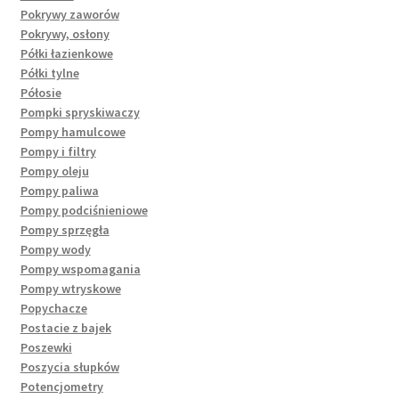
Pokrywy zaworów
Pokrywy, osłony
Półki łazienkowe
Półki tylne
Półosie
Pompki spryskiwaczy
Pompy hamulcowe
Pompy i filtry
Pompy oleju
Pompy paliwa
Pompy podciśnieniowe
Pompy sprzęgła
Pompy wody
Pompy wspomagania
Pompy wtryskowe
Popychacze
Postacie z bajek
Poszewki
Poszycia słupków
Potencjometry