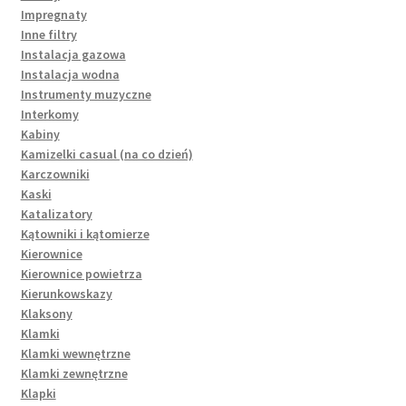
Impregnaty
Inne filtry
Instalacja gazowa
Instalacja wodna
Instrumenty muzyczne
Interkomy
Kabiny
Kamizelki casual (na co dzień)
Karczowniki
Kaski
Katalizatory
Kątowniki i kątomierze
Kierownice
Kierownice powietrza
Kierunkowskazy
Klaksony
Klamki
Klamki wewnętrzne
Klamki zewnętrzne
Klapki