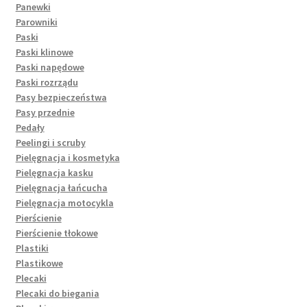
Panewki
Parowniki
Paski
Paski klinowe
Paski napędowe
Paski rozrządu
Pasy bezpieczeństwa
Pasy przednie
Pedały
Peelingi i scruby
Pielęgnacja i kosmetyka
Pielęgnacja kasku
Pielęgnacja łańcucha
Pielęgnacja motocykla
Pierścienie
Pierścienie tłokowe
Plastiki
Plastikowe
Plecaki
Plecaki do biegania