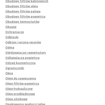
Obudowy filtrów kabinowych
Obudowy filtrów oleju
Obudowy filtrów paliwa
Obudowy filtrów powietrza
Obudowy termostatów
Obuwie
Ochraniacze
Odblaski
Odboje i jarzma resorów
Odma
Odrdzewiacze i penetratory
Odświeżacze powietrza
Odzież kosmetyczna
Ograniczniki
Okna
Oleje do zawieszenia
Oleje filtrów powietrza
Oleje hydrauliczne
Oleje przekładniowe
Oleje silnikowe
Opakowania wodoszczelne