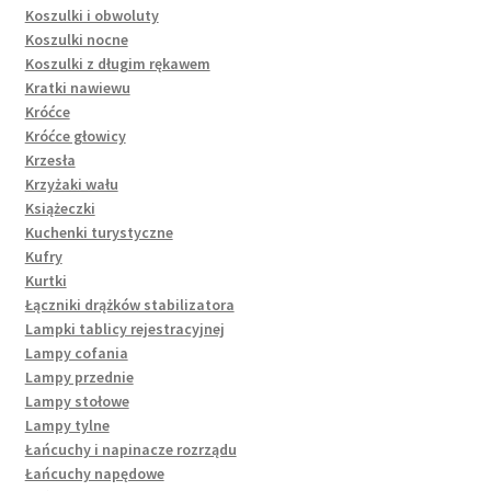
Koszulki i obwoluty
Koszulki nocne
Koszulki z długim rękawem
Kratki nawiewu
Króćce
Króćce głowicy
Krzesła
Krzyżaki wału
Książeczki
Kuchenki turystyczne
Kufry
Kurtki
Łączniki drążków stabilizatora
Lampki tablicy rejestracyjnej
Lampy cofania
Lampy przednie
Lampy stołowe
Lampy tylne
Łańcuchy i napinacze rozrządu
Łańcuchy napędowe