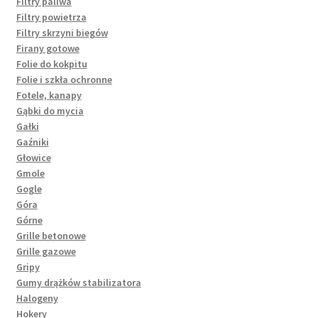
Filtry paliwa
Filtry powietrza
Filtry skrzyni biegów
Firany gotowe
Folie do kokpitu
Folie i szkła ochronne
Fotele, kanapy
Gąbki do mycia
Gałki
Gaźniki
Głowice
Gmole
Gogle
Góra
Górne
Grille betonowe
Grille gazowe
Gripy
Gumy drążków stabilizatora
Halogeny
Hokery