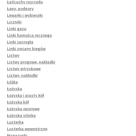
Łańcuchy rozrządu
Łapy, podpory
Lewarki i wybieraki
Liczniki
Linki gazu
Linki hamulca ręcznego
Linki sprzęgła
Linki zmiany biegów
Listwy
Listwy progowe, nakładki
Listwy wtryskowe
Listwy, nakładki
Łóżka
Łożyska
Łożyska i piasty kół
Łożyska kół
Łożyska oporowe
Łożyska silnika
Lusterka
Lusterka wewnętrzne
Magazynki