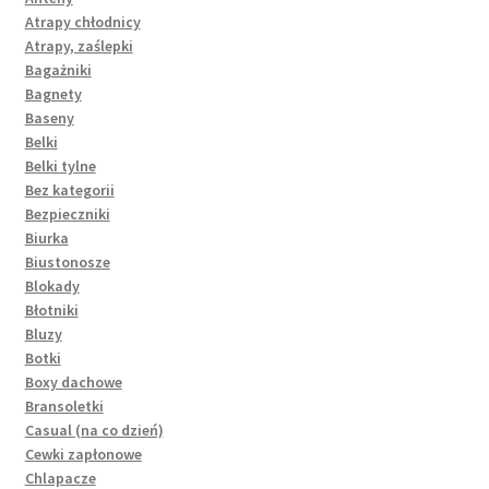
Atrapy chłodnicy
Atrapy, zaślepki
Bagażniki
Bagnety
Baseny
Belki
Belki tylne
Bez kategorii
Bezpieczniki
Biurka
Biustonosze
Blokady
Błotniki
Bluzy
Botki
Boxy dachowe
Bransoletki
Casual (na co dzień)
Cewki zapłonowe
Chlapacze