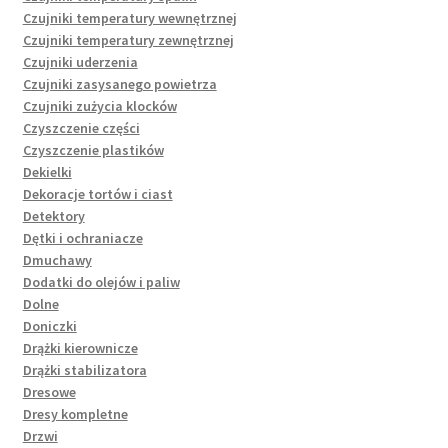
Czujniki temperatury wewnętrznej
Czujniki temperatury zewnętrznej
Czujniki uderzenia
Czujniki zasysanego powietrza
Czujniki zużycia klocków
Czyszczenie części
Czyszczenie plastików
Dekielki
Dekoracje tortów i ciast
Detektory
Dętki i ochraniacze
Dmuchawy
Dodatki do olejów i paliw
Dolne
Doniczki
Drążki kierownicze
Drążki stabilizatora
Dresowe
Dresy kompletne
Drzwi