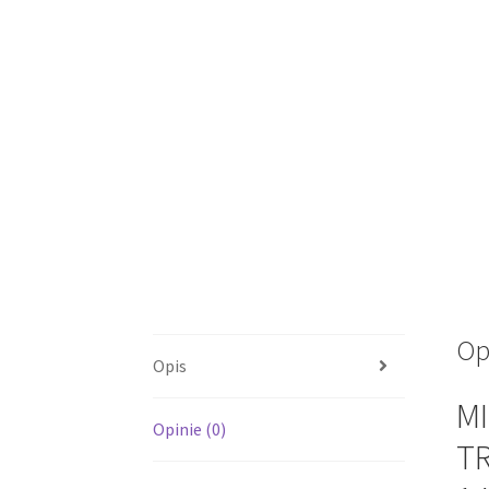
Op
Opis
M
Opinie (0)
TR