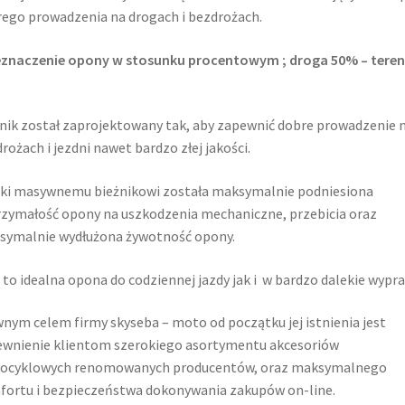
ego prowadzenia na drogach i bezdrożach.
eznaczenie opony w stosunku procentowym ; droga 50% – teren
nik został zaprojektowany tak, aby zapewnić dobre prowadzenie 
rożach i jezdni nawet bardzo złej jakości.
ki masywnemu bieżnikowi została maksymalnie podniesiona
zymałość opony na uszkodzenia mechaniczne, przebicia oraz
symalnie wydłużona żywotność opony.
 to idealna opona do codziennej jazdy jak i w bardzo dalekie wypra
nym celem firmy skyseba – moto od początku jej istnienia jest
wnienie klientom szerokiego asortymentu akcesoriów
ocyklowych renomowanych producentów, oraz maksymalnego
ortu i bezpieczeństwa dokonywania zakupów on-line.