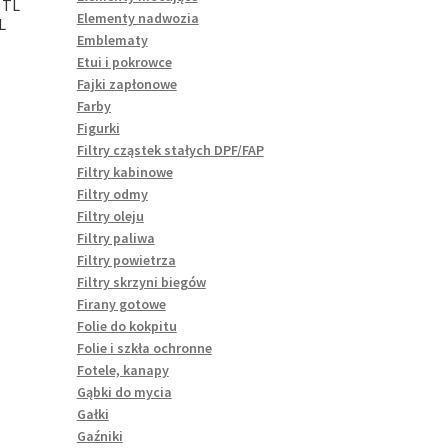
 TL
Elementy nadwozia
L
Emblematy
Etui i pokrowce
Fajki zapłonowe
Farby
Figurki
Filtry cząstek stałych DPF/FAP
Filtry kabinowe
Filtry odmy
Filtry oleju
Filtry paliwa
Filtry powietrza
Filtry skrzyni biegów
Firany gotowe
Folie do kokpitu
Folie i szkła ochronne
Fotele, kanapy
Gąbki do mycia
Gałki
Gaźniki