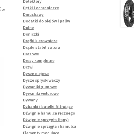
Detektory
Dętki i ochraniacze
tów
Dmuchawy
Dodatki do olejów i paliw
Dolne
Doniczki
Drążki kierownicze
Drążki stabilizatora
Dresowe
Dresy kompletne
Drzwi
Dysze olejowe
Dysze spryskiwaczy
Dywaniki gumowe
Dywaniki welurowe
Dywany
Dzbanki i butelki filtrujące
Dźwignie hamulca ręcznego
Dźwignie sprzęgła (łapy)
Dźwignie sprzęgła i hamulca
Elementy mocujące