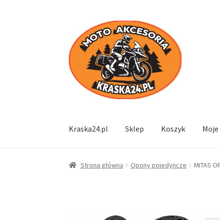
Przejdź
Przejdź
do
do
nawigacji
treści
Kraska24.pl
Sklep
Koszyk
Moje
Strona główna
Opony pojedyncze
MITAS O