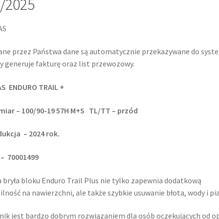
/2025
AS
ne przez Państwa dane są automatycznie przekazywane do syst
y generuje fakturę oraz list przewozowy.
AS ENDURO TRAIL +
miar – 100/90-19 57H M+S TL/TT – przód
ukcja – 2024 rok.
 – 70001499
 bryła bloku Enduro Trail Plus nie tylko zapewnia dodatkową
ilność na nawierzchni, ale także szybkie usuwanie błota, wody i pi
nik jest bardzo dobrym rozwiązaniem dla osób oczekujących od o