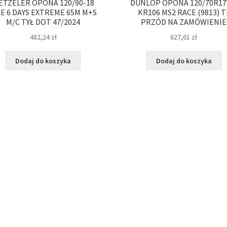
ETZELER OPONA 120/90-18
DUNLOP OPONA 120/70R17
E 6 DAYS EXTREME 65M M+S
KR106 MS2 RACE (9813) T
M/C TYŁ DOT 47/2024
PRZÓD NA ZAMÓWIENIE
482,24
zł
627,61
zł
Dodaj do koszyka
Dodaj do koszyka