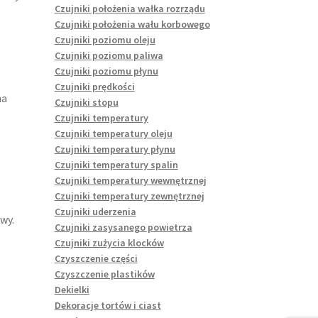
Czujniki położenia wałka rozrządu
Czujniki położenia wału korbowego
Czujniki poziomu oleju
Czujniki poziomu paliwa
Czujniki poziomu płynu
Czujniki prędkości
na
Czujniki stopu
Czujniki temperatury
Czujniki temperatury oleju
Czujniki temperatury płynu
Czujniki temperatury spalin
Czujniki temperatury wewnętrznej
Czujniki temperatury zewnętrznej
Czujniki uderzenia
wy.
Czujniki zasysanego powietrza
Czujniki zużycia klocków
Czyszczenie części
Czyszczenie plastików
Dekielki
Dekoracje tortów i ciast