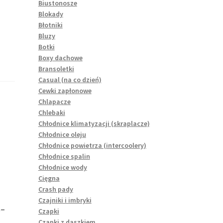
Biustonosze
Blokady
Błotniki
Bluzy
Botki
Boxy dachowe
Bransoletki
Casual (na co dzień)
Cewki zapłonowe
Chlapacze
Chlebaki
Chłodnice klimatyzacji (skraplacze)
Chłodnice oleju
Chłodnice powietrza (intercoolery)
Chłodnice spalin
Chłodnice wody
Cięgna
Crash pady
Czajniki i imbryki
-
Czapki
Czapki z daszkiem