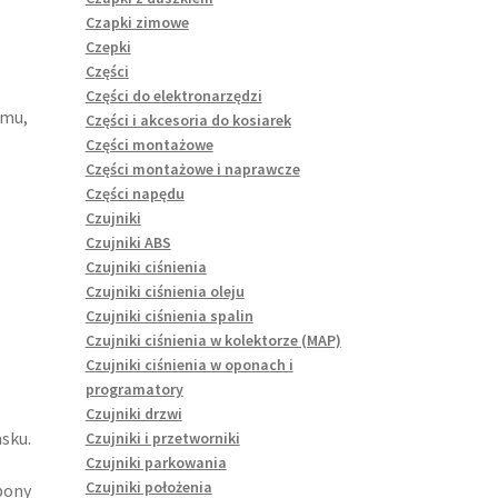
Czapki zimowe
Czepki
Części
Części do elektronarzędzi
emu,
Części i akcesoria do kosiarek
Części montażowe
Części montażowe i naprawcze
Części napędu
Czujniki
Czujniki ABS
Czujniki ciśnienia
Czujniki ciśnienia oleju
Czujniki ciśnienia spalin
Czujniki ciśnienia w kolektorze (MAP)
Czujniki ciśnienia w oponach i
programatory
Czujniki drzwi
asku.
Czujniki i przetworniki
Czujniki parkowania
Czujniki położenia
pony