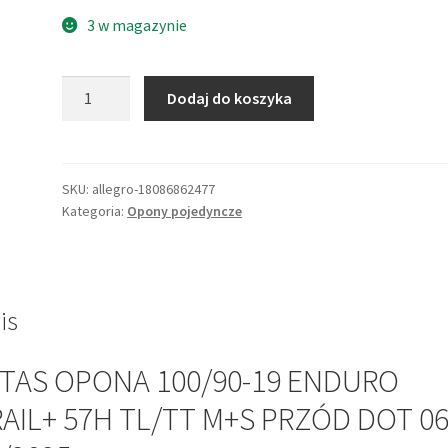
3 w magazynie
ilość
Dodaj do koszyka
MITAS
OPONA
100/90-
19
SKU:
allegro-18086862477
Kategoria:
Opony pojedyncze
ENDURO
TRAIL+
57H
TL/TT
M+S
is
PRZÓD
DOT
ITAS OPONA 100/90-19 ENDURO
06-
AIL+ 57H TL/TT M+S PRZÓD DOT 06
14/2025