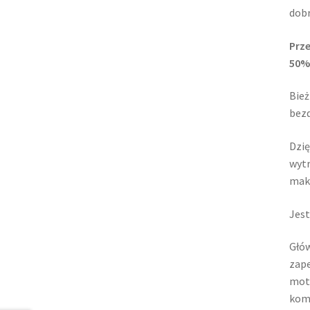
dobr
Prz
50%
Bież
bezd
Dzię
wytr
mak
Jest
Głów
zape
mot
komf