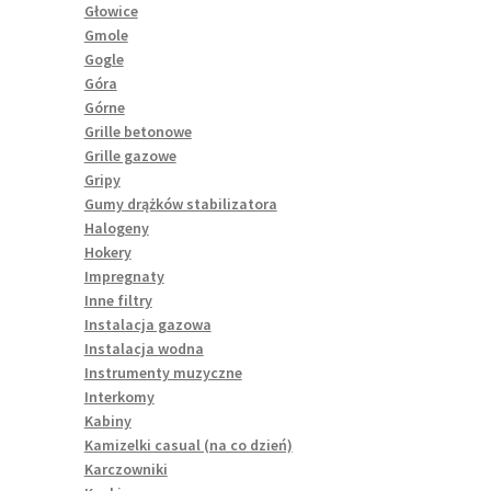
Głowice
Gmole
Gogle
Góra
Górne
Grille betonowe
Grille gazowe
Gripy
Gumy drążków stabilizatora
Halogeny
Hokery
Impregnaty
Inne filtry
Instalacja gazowa
Instalacja wodna
Instrumenty muzyczne
Interkomy
Kabiny
Kamizelki casual (na co dzień)
Karczowniki