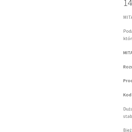
14
MIT
Poda
któr
MIT
Roz
Prod
Kod
Duża
stab
Bież