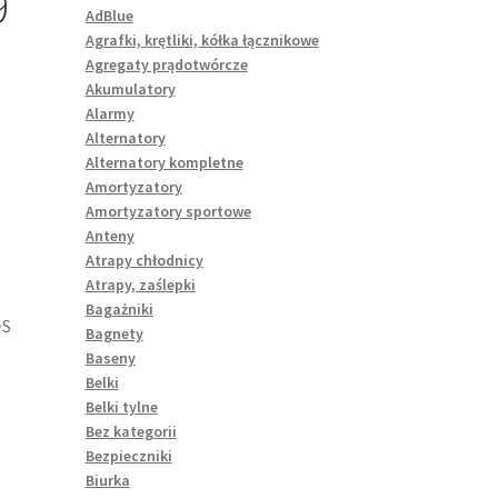
9
AdBlue
Agrafki, krętliki, kółka łącznikowe
Agregaty prądotwórcze
Akumulatory
Alarmy
Alternatory
Alternatory kompletne
Amortyzatory
Amortyzatory sportowe
Anteny
Atrapy chłodnicy
Atrapy, zaślepki
Bagażniki
+S
Bagnety
Baseny
Belki
Belki tylne
Bez kategorii
Bezpieczniki
Biurka