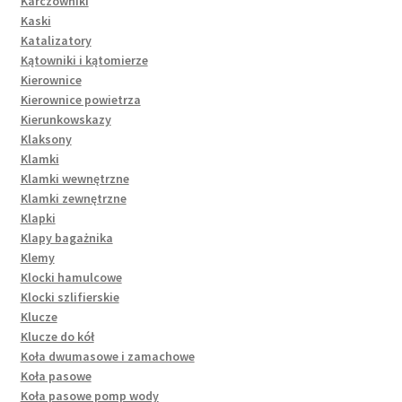
Karczowniki
Kaski
Katalizatory
Kątowniki i kątomierze
Kierownice
Kierownice powietrza
Kierunkowskazy
Klaksony
Klamki
Klamki wewnętrzne
Klamki zewnętrzne
Klapki
Klapy bagażnika
Klemy
Klocki hamulcowe
Klocki szlifierskie
Klucze
Klucze do kół
Koła dwumasowe i zamachowe
Koła pasowe
Koła pasowe pomp wody