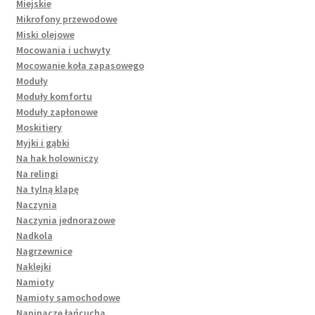
Miejskie
Mikrofony przewodowe
Miski olejowe
Mocowania i uchwyty
Mocowanie koła zapasowego
Moduły
Moduły komfortu
Moduły zapłonowe
Moskitiery
Myjki i gąbki
Na hak holowniczy
Na relingi
Na tylną klapę
Naczynia
Naczynia jednorazowe
Nadkola
Nagrzewnice
Naklejki
Namioty
Namioty samochodowe
Napinacze łańcucha