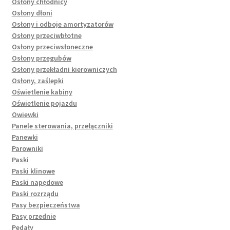
Osłony chłodnicy
Osłony dłoni
Osłony i odboje amortyzatorów
Osłony przeciwbłotne
Osłony przeciwsłoneczne
Osłony przegubów
Osłony przekładni kierowniczych
Osłony, zaślepki
Oświetlenie kabiny
Oświetlenie pojazdu
Owiewki
Panele sterowania, przełączniki
Panewki
Parowniki
Paski
Paski klinowe
Paski napędowe
Paski rozrządu
Pasy bezpieczeństwa
Pasy przednie
Pedały