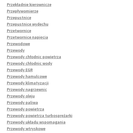
Przekładnie kierownicze
Przepływomierze
Przepustnice
Przepustnice wydechu
Przetwornice
Przetwornice napięcia
Przewodowe
Przewody
Przewody chłodnic powietrza
Przewody chłodnic wody
Przewody EGR
Przewody hamulcowe
Przewody klimatyzacji
Przewody nagrzewnic
Przewody oleju
Przewody paliwa
Przewody powietrza
Przewody powietrza turbosprężarki
Przewody układu wspomagania
Przewody wtryskowe