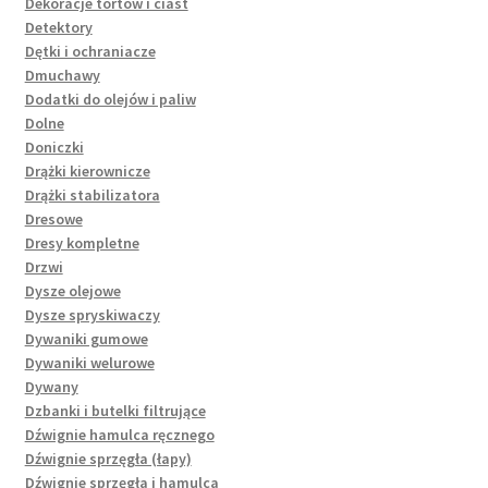
Dekoracje tortów i ciast
Detektory
Dętki i ochraniacze
Dmuchawy
Dodatki do olejów i paliw
Dolne
Doniczki
Drążki kierownicze
Drążki stabilizatora
Dresowe
Dresy kompletne
Drzwi
Dysze olejowe
Dysze spryskiwaczy
Dywaniki gumowe
Dywaniki welurowe
Dywany
Dzbanki i butelki filtrujące
Dźwignie hamulca ręcznego
Dźwignie sprzęgła (łapy)
Dźwignie sprzęgła i hamulca