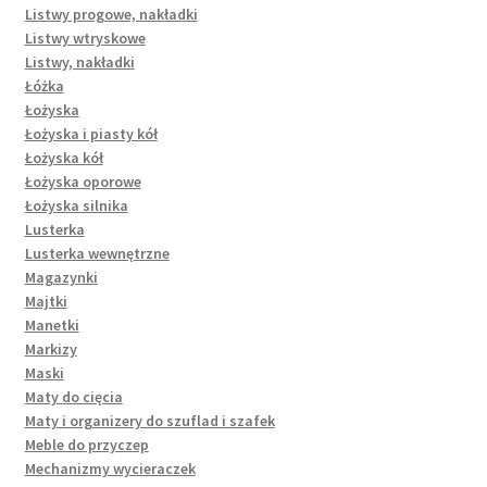
Listwy progowe, nakładki
Listwy wtryskowe
Listwy, nakładki
Łóżka
Łożyska
Łożyska i piasty kół
Łożyska kół
Łożyska oporowe
Łożyska silnika
Lusterka
Lusterka wewnętrzne
Magazynki
Majtki
Manetki
Markizy
Maski
Maty do cięcia
Maty i organizery do szuflad i szafek
Meble do przyczep
Mechanizmy wycieraczek