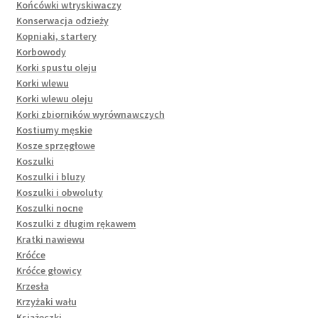
Końcówki wtryskiwaczy
Konserwacja odzieży
Kopniaki, startery
Korbowody
Korki spustu oleju
Korki wlewu
Korki wlewu oleju
Korki zbiorników wyrównawczych
Kostiumy męskie
Kosze sprzęgłowe
Koszulki
Koszulki i bluzy
Koszulki i obwoluty
Koszulki nocne
Koszulki z długim rękawem
Kratki nawiewu
Króćce
Króćce głowicy
Krzesła
Krzyżaki wału
Książeczki