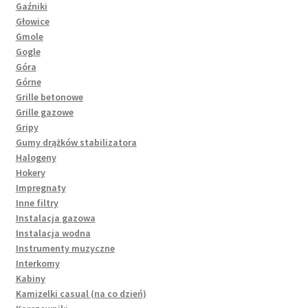
Gaźniki
Głowice
Gmole
Gogle
Góra
Górne
Grille betonowe
Grille gazowe
Gripy
Gumy drążków stabilizatora
Halogeny
Hokery
Impregnaty
Inne filtry
Instalacja gazowa
Instalacja wodna
Instrumenty muzyczne
Interkomy
Kabiny
Kamizelki casual (na co dzień)