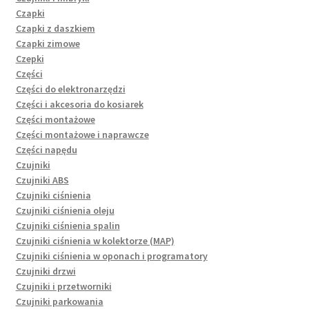
Czapki
Czapki z daszkiem
Czapki zimowe
Czepki
Części
Części do elektronarzędzi
Części i akcesoria do kosiarek
Części montażowe
Części montażowe i naprawcze
Części napędu
Czujniki
Czujniki ABS
Czujniki ciśnienia
Czujniki ciśnienia oleju
Czujniki ciśnienia spalin
Czujniki ciśnienia w kolektorze (MAP)
Czujniki ciśnienia w oponach i programatory
Czujniki drzwi
Czujniki i przetworniki
Czujniki parkowania