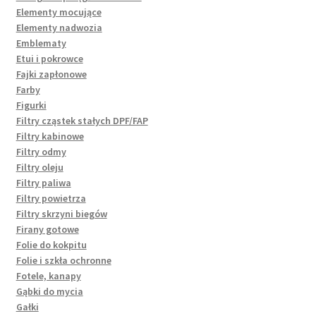
Elementy mocujące
Elementy nadwozia
Emblematy
Etui i pokrowce
Fajki zapłonowe
Farby
Figurki
Filtry cząstek stałych DPF/FAP
Filtry kabinowe
Filtry odmy
Filtry oleju
Filtry paliwa
Filtry powietrza
Filtry skrzyni biegów
Firany gotowe
Folie do kokpitu
Folie i szkła ochronne
Fotele, kanapy
Gąbki do mycia
Gałki