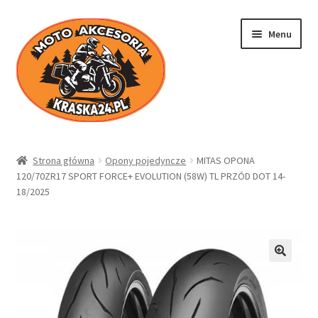
Przejdź
Przejdź
Menu
do
do
nawigacji
treści
Kraska24.pl
Strona główna
Opony pojedyncze
MITAS OPONA
120/70ZR17 SPORT FORCE+ EVOLUTION (58W) TL PRZÓD DOT 14-
Sklep
18/2025
Koszyk
Moje konto
Regulamin