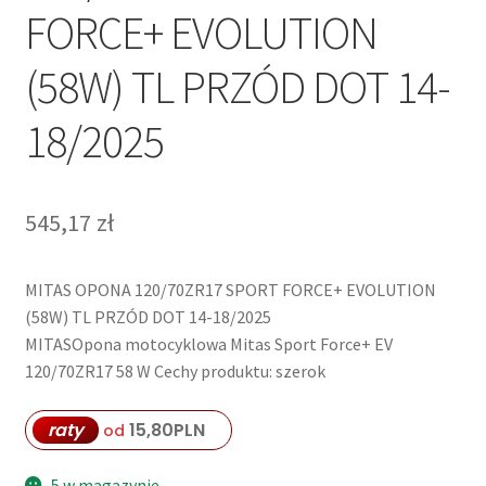
FORCE+ EVOLUTION
(58W) TL PRZÓD DOT 14-
18/2025
545,17
zł
MITAS OPONA 120/70ZR17 SPORT FORCE+ EVOLUTION
(58W) TL PRZÓD DOT 14-18/2025
MITASOpona motocyklowa Mitas Sport Force+ EV
120/70ZR17 58 W Cechy produktu: szerok
raty
15,80
PLN
od
5 w magazynie