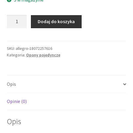
ilość
Dodaj do koszyka
MITAS
OPONA
120/70ZR17
SPORT
SKU:
allegro-18072257616
Kategoria:
Opony pojedyncze
FORCE+
EVOLUTION
(58W)
TL
Opis
PRZÓD
DOT
14-
Opinie (0)
18/2025
Opis