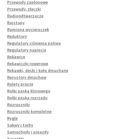
Przewody zapłonowe
Przewody, złączki
Radioodtwarzacze
Rajstopy
Ramiona wycieraczek
Reduktory
Regulatory ciśnienia paliwa
Regulatory napięcia
Rękawice
Rękawiczki rowerowe
Rękawki, deski i koła dmuchane
Rezystory dmuchaw
Rolety proste
Rolki paska klinowego
Rolki paska rozrządu
Rozruszniki
Rozruszniki kompletne
Rygle
Sakwy i torby
Samochody i pojazdy
Saszetki