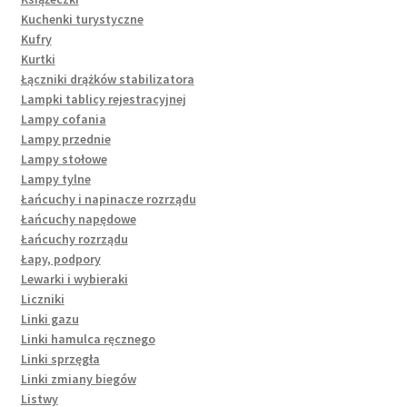
Kuchenki turystyczne
Kufry
Kurtki
Łączniki drążków stabilizatora
Lampki tablicy rejestracyjnej
Lampy cofania
Lampy przednie
Lampy stołowe
Lampy tylne
Łańcuchy i napinacze rozrządu
Łańcuchy napędowe
Łańcuchy rozrządu
Łapy, podpory
Lewarki i wybieraki
Liczniki
Linki gazu
Linki hamulca ręcznego
Linki sprzęgła
Linki zmiany biegów
Listwy