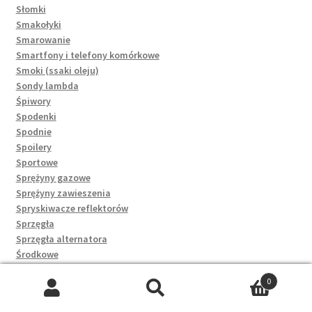
Słomki
Smakołyki
Smarowanie
Smartfony i telefony komórkowe
Smoki (ssaki oleju)
Sondy lambda
Śpiwory
Spodenki
Spodnie
Spoilery
Sportowe
Sprężyny gazowe
Sprężyny zawieszenia
Spryskiwacze reflektorów
Sprzęgła
Sprzęgła alternatora
Środkowe
Śruby
0
Śruby głowicy
Szukaj:
Szukaj
Stacyjki