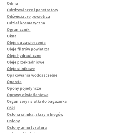
Odma
Odrdzewiacze i penetratory
Odświeżacze powietrza
Odzież kosmetyczna
Ograniczniki
Okna
Oleje do zawieszenia
Oleje filtrów powietrza
Oleje hydrauliczne
Oleje przekładniowe
Oleje silnikowe
Opakowania wodoszczelne
Oparcia
Opony pojedyncze
Oprawy oświetleniowe
Organizery i siatki do bagażnika
Ośki
Osłona silnika, skrzyni biegów
Osłony
Osłony amortyzatora