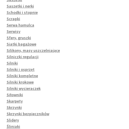
Saszetki i nerki
Schodki i stopnie
Scrapki
Serwa hamulca
Serwisy
Sfery, gruszki
Siatki bagażowe
Silikony, masy uszczelniające
Silniczki regulacji
Silniki
Silniki i osprzęt
Silniki kompletne
Silniki krokowe
Silniki wycieraczek
Siłowniki
Skarpety
Skrzynki
Skrzynki bezpieczników
Slidery
Śliniaki