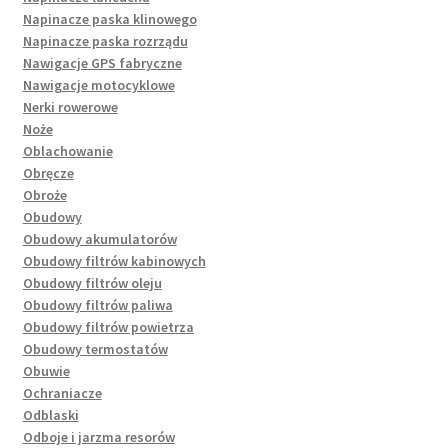
Napinacze paska klinowego
Napinacze paska rozrządu
Nawigacje GPS fabryczne
Nawigacje motocyklowe
Nerki rowerowe
Noże
Oblachowanie
Obręcze
Obroże
Obudowy
Obudowy akumulatorów
Obudowy filtrów kabinowych
Obudowy filtrów oleju
Obudowy filtrów paliwa
Obudowy filtrów powietrza
Obudowy termostatów
Obuwie
Ochraniacze
Odblaski
Odboje i jarzma resorów