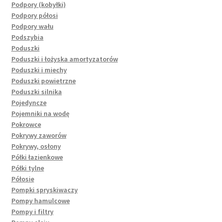
Podpory (kobyłki)
Podpory półosi
Podpory wału
Podszybia
Poduszki
Poduszki i łożyska amortyzatorów
Poduszki i miechy
Poduszki powietrzne
Poduszki silnika
Pojedyncze
Pojemniki na wodę
Pokrowce
Pokrywy zaworów
Pokrywy, osłony
Półki łazienkowe
Półki tylne
Półosie
Pompki spryskiwaczy
Pompy hamulcowe
Pompy i filtry