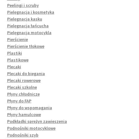
Peelingi i scruby
Pielęgnacja i kosmetyka
Pielęgnacja kasku
Pielęgnacja łańcucha
Pielęgnacja motocykla
Pierścienie
Pierścienie tłokowe
Plastiki
Plastikowe
Plecaki
Plecaki do biegania
Plecaki rowerowe
Plecaki szkolne
Płyny chłodnicze
Płyny do FAP
Płyny do wspomagania
Płyny hamulcowe
Podkładki sprężyn zawieszenia
Podnośniki motocyklowe
Podnośniki szyb