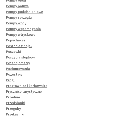
Pompy oleju
Pompy paliwa
Pompy podciśnieniowe
Pompy sprzęgła
Pompy wody
Pompy wspomagania
Pompy wtryskowe
Popychacze
Postacie z bajek
Poszewki
Poszycia słupków
Potencjometry
Poziomowania
Pozostałe
Progi
Prostownice i karbownice
Prysznice turystyczne
Przednie
Przedsionki
Przeguby
Przekaźniki