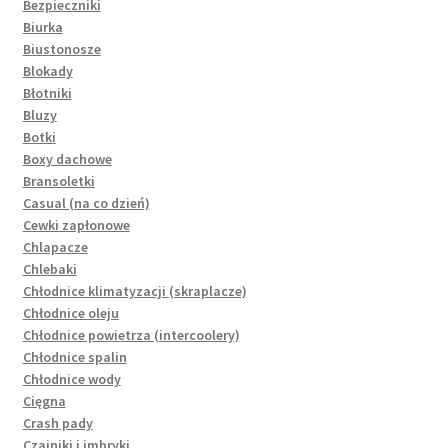
Bezpieczniki
Biurka
Biustonosze
Blokady
Błotniki
Bluzy
Botki
Boxy dachowe
Bransoletki
Casual (na co dzień)
Cewki zapłonowe
Chlapacze
Chlebaki
Chłodnice klimatyzacji (skraplacze)
Chłodnice oleju
Chłodnice powietrza (intercoolery)
Chłodnice spalin
Chłodnice wody
Cięgna
Crash pady
Czajniki i imbryki