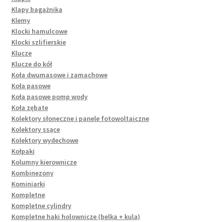
Klapy bagażnika
Klemy
Klocki hamulcowe
Klocki szlifierskie
Klucze
Klucze do kół
Koła dwumasowe i zamachowe
Koła pasowe
Koła pasowe pomp wody
Koła zębate
Kolektory słoneczne i panele fotowoltaiczne
Kolektory ssące
Kolektory wydechowe
Kołpaki
Kolumny kierownicze
Kombinezony
Kominiarki
Kompletne
Kompletne cylindry
Kompletne haki holownicze (belka + kula)