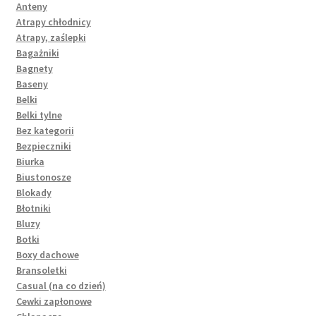
Anteny
Atrapy chłodnicy
Atrapy, zaślepki
Bagażniki
Bagnety
Baseny
Belki
Belki tylne
Bez kategorii
Bezpieczniki
Biurka
Biustonosze
Blokady
Błotniki
Bluzy
Botki
Boxy dachowe
Bransoletki
Casual (na co dzień)
Cewki zapłonowe