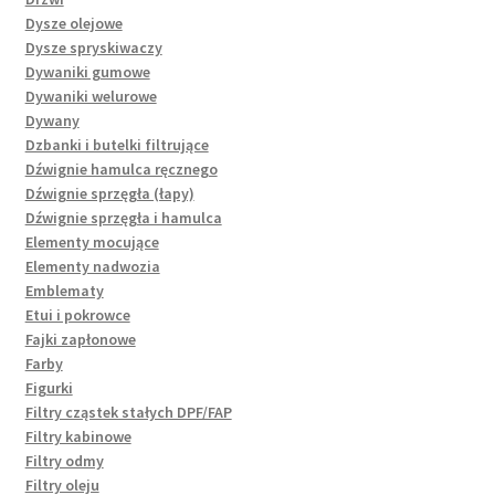
Dysze olejowe
Dysze spryskiwaczy
Dywaniki gumowe
Dywaniki welurowe
Dywany
Dzbanki i butelki filtrujące
Dźwignie hamulca ręcznego
Dźwignie sprzęgła (łapy)
Dźwignie sprzęgła i hamulca
Elementy mocujące
Elementy nadwozia
Emblematy
Etui i pokrowce
Fajki zapłonowe
Farby
Figurki
Filtry cząstek stałych DPF/FAP
Filtry kabinowe
Filtry odmy
Filtry oleju