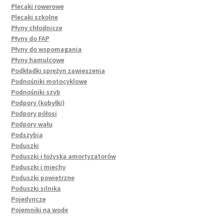
Plecaki rowerowe
Plecaki szkolne
Płyny chłodnicze
Płyny do FAP
Płyny do wspomagania
Płyny hamulcowe
Podkładki sprężyn zawieszenia
Podnośniki motocyklowe
Podnośniki szyb
Podpory (kobyłki)
Podpory półosi
Podpory wału
Podszybia
Poduszki
Poduszki i łożyska amortyzatorów
Poduszki i miechy
Poduszki powietrzne
Poduszki silnika
Pojedyncze
Pojemniki na wodę