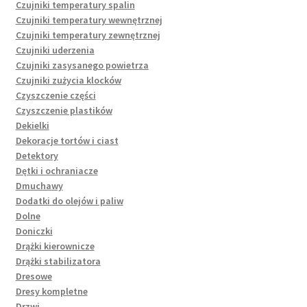
Czujniki temperatury spalin
Czujniki temperatury wewnętrznej
Czujniki temperatury zewnętrznej
Czujniki uderzenia
Czujniki zasysanego powietrza
Czujniki zużycia klocków
Czyszczenie części
Czyszczenie plastików
Dekielki
Dekoracje tortów i ciast
Detektory
Dętki i ochraniacze
Dmuchawy
Dodatki do olejów i paliw
Dolne
Doniczki
Drążki kierownicze
Drążki stabilizatora
Dresowe
Dresy kompletne
Drzwi