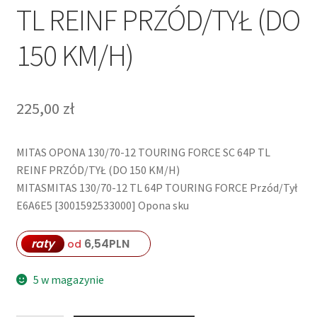
TL REINF PRZÓD/TYŁ (DO
150 KM/H)
225,00
zł
MITAS OPONA 130/70-12 TOURING FORCE SC 64P TL
REINF PRZÓD/TYŁ (DO 150 KM/H)
MITASMITAS 130/70-12 TL 64P TOURING FORCE Przód/Tył
E6A6E5 [3001592533000] Opona sku
raty
6,54
PLN
od
5 w magazynie