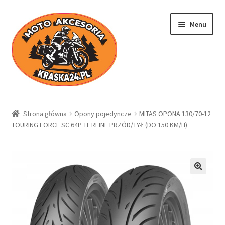
Przejdź
Przejdź
Menu
do
do
nawigacji
treści
Kraska24.pl
Strona główna
Opony pojedyncze
MITAS OPONA 130/70-12
TOURING FORCE SC 64P TL REINF PRZÓD/TYŁ (DO 150 KM/H)
Sklep
Koszyk
Moje konto
Regulamin