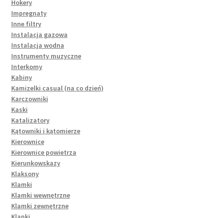
Hokery
Impregnaty
Inne filtry
Instalacja gazowa
Instalacja wodna
Instrumenty muzyczne
Interkomy
Kabiny
Kamizelki casual (na co dzień)
Karczowniki
Kaski
Katalizatory
Kątowniki i kątomierze
Kierownice
Kierownice powietrza
Kierunkowskazy
Klaksony
Klamki
Klamki wewnętrzne
Klamki zewnętrzne
Klapki