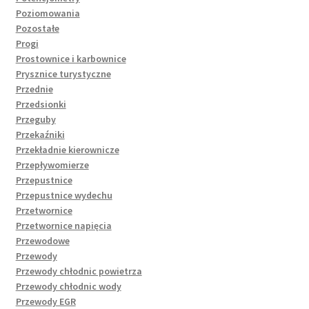
Poziomowania
Pozostałe
Progi
Prostownice i karbownice
Prysznice turystyczne
Przednie
Przedsionki
Przeguby
Przekaźniki
Przekładnie kierownicze
Przepływomierze
Przepustnice
Przepustnice wydechu
Przetwornice
Przetwornice napięcia
Przewodowe
Przewody
Przewody chłodnic powietrza
Przewody chłodnic wody
Przewody EGR