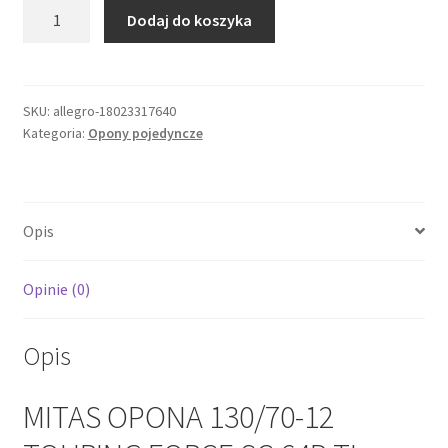
ilość
Dodaj do koszyka
MITAS
OPONA
130/70-
12
SKU:
allegro-18023317640
Kategoria:
Opony pojedyncze
TOURING
FORCE
SC
64P
Opis
TL
REINF
PRZÓD/TYŁ
Opinie (0)
(DO
150
Opis
KM/H)
MITAS OPONA 130/70-12