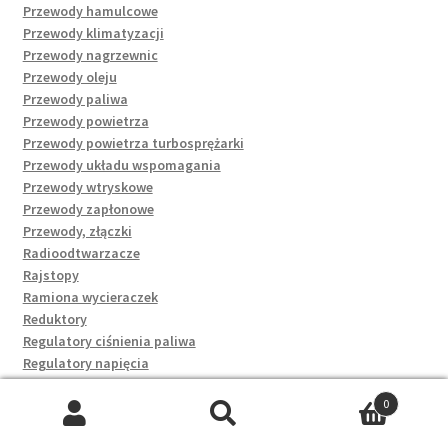
Przewody hamulcowe
Przewody klimatyzacji
Przewody nagrzewnic
Przewody oleju
Przewody paliwa
Przewody powietrza
Przewody powietrza turbosprężarki
Przewody układu wspomagania
Przewody wtryskowe
Przewody zapłonowe
Przewody, złączki
Radioodtwarzacze
Rajstopy
Ramiona wycieraczek
Reduktory
Regulatory ciśnienia paliwa
Regulatory napięcia
Rękawice
0
Rękawiczki rowerowe
Szukaj:
Szukaj
Rękawki, deski i koła dmuchane