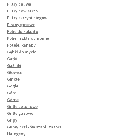
Filtry paliwa
Filtry powietrza
Filtry skrzyni biegów
Firany gotowe
Folie do kokpitu
Folie i szkła ochronne
Fotele, kanapy
Gąbki do mycia
Gałki
Gaźniki
Głowice
Gmole
Gogle
Góra
Górne
Grille betonowe
Grille gazowe
Gripy
Gumy drążków stabilizatora
Halogeny