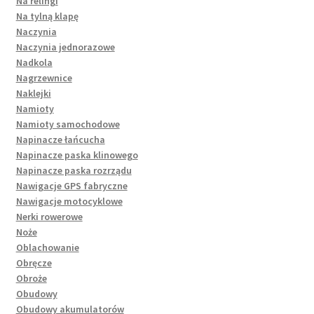
Na relingi
Na tylną klapę
Naczynia
Naczynia jednorazowe
Nadkola
Nagrzewnice
Naklejki
Namioty
Namioty samochodowe
Napinacze łańcucha
Napinacze paska klinowego
Napinacze paska rozrządu
Nawigacje GPS fabryczne
Nawigacje motocyklowe
Nerki rowerowe
Noże
Oblachowanie
Obręcze
Obroże
Obudowy
Obudowy akumulatorów