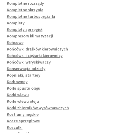
Kompletne rozrządy
Kompletne skrzynie
Kompletne turbosprężarki
Komplety
Komplety sprzęgieł
Kompresory klimatyzacji
Końcowe
Końcówki drążków kierowniczych
Końcówki i ciężarki kierownicy
Końcówki wtryskiwaczy
Konserwacja odzieży
Kopniaki, startery
Korbowody
Korki spustu oleju
Korki wlewu
Korki wlewu oleju
Korki zbiorników wyrównawczych
Kostiumy męskie
Kosze sprzęgłowe
Koszulki