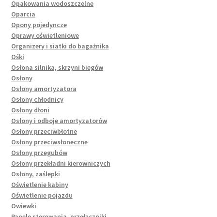
Opakowania wodoszczelne
Oparcia
Opony pojedyncze
Oprawy oświetleniowe
Organizery i siatki do bagażnika
Ośki
Osłona silnika, skrzyni biegów
Osłony
Osłony amortyzatora
Osłony chłodnicy
Osłony dłoni
Osłony i odboje amortyzatorów
Osłony przeciwbłotne
Osłony przeciwsłoneczne
Osłony przegubów
Osłony przekładni kierowniczych
Osłony, zaślepki
Oświetlenie kabiny
Oświetlenie pojazdu
Owiewki
Panele sterowania, przełączniki