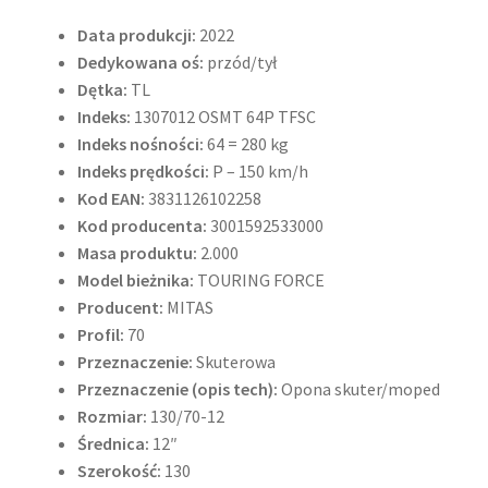
Data produkcji:
2022
Dedykowana oś:
przód/tył
Dętka:
TL
Indeks:
1307012 OSMT 64P TFSC
Indeks nośności:
64 = 280 kg
Indeks prędkości:
P – 150 km/h
Kod EAN:
3831126102258
Kod producenta:
3001592533000
Masa produktu:
2.000
Model bieżnika:
TOURING FORCE
Producent:
MITAS
Profil:
70
Przeznaczenie:
Skuterowa
Przeznaczenie (opis tech):
Opona skuter/moped
Rozmiar:
130/70-12
Średnica:
12″
Szerokość:
130