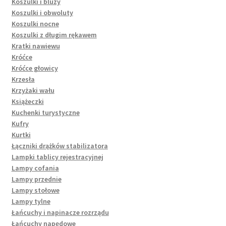
Koszulki i bluzy
Koszulki i obwoluty
Koszulki nocne
Koszulki z długim rękawem
Kratki nawiewu
Króćce
Króćce głowicy
Krzesła
Krzyżaki wału
Książeczki
Kuchenki turystyczne
Kufry
Kurtki
Łączniki drążków stabilizatora
Lampki tablicy rejestracyjnej
Lampy cofania
Lampy przednie
Lampy stołowe
Lampy tylne
Łańcuchy i napinacze rozrządu
Łańcuchy napędowe