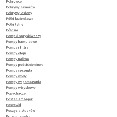
Pokrowce
Pokrywy zaworów
Pokrywy, osłony
Półki łazienkowe
Półki tylne
Półosie
Pompki spryskiwaczy
Pompy hamulcowe
Pompy i filtry
Pompy oleju
Pompy paliwa
Pompy podciśnieniowe
Pompy sprzęgła
Pompy wody
Pompy wspomagania
Pompy wtryskowe
Popychacze
Postacie z bajek
Poszewki
Poszycia słupków
Potencjometry