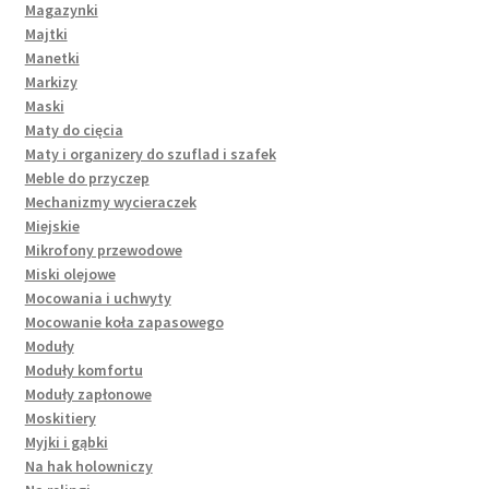
Magazynki
Majtki
Manetki
Markizy
Maski
Maty do cięcia
Maty i organizery do szuflad i szafek
Meble do przyczep
Mechanizmy wycieraczek
Miejskie
Mikrofony przewodowe
Miski olejowe
Mocowania i uchwyty
Mocowanie koła zapasowego
Moduły
Moduły komfortu
Moduły zapłonowe
Moskitiery
Myjki i gąbki
Na hak holowniczy