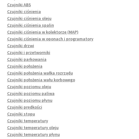
Czujniki ABS
Czujniki ciśnienia
Czujniki ciśnienia oleju
Czujniki ciśnienia spalin
Czujniki ciśnienia w kolektorze (MAP)
Czujniki ciśnienia w oponach i programatory
Czujniki drzwi
Czujniki i przetworniki
Czujniki parkowania
Czujniki położenia
Czujniki położenia wałka rozrządu
Czujniki położenia wału korbowego
Czujniki poziomu oleju
Czujniki poziomu paliwa
Czujniki poziomu płynu
Czujniki prędkości
Czujniki stopu
Czujniki temperatury
Czujniki temperatury oleju
Czujniki temperatury płynu