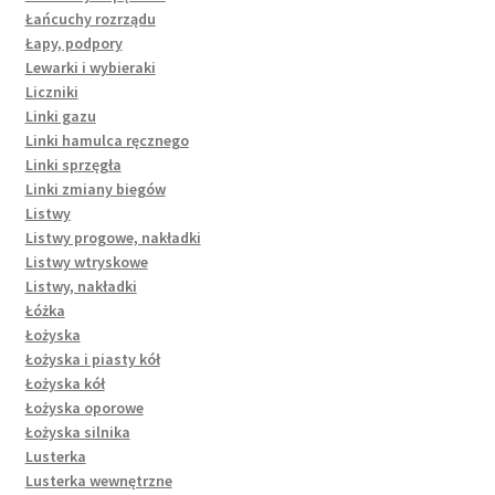
Łańcuchy rozrządu
Łapy, podpory
Lewarki i wybieraki
Liczniki
Linki gazu
Linki hamulca ręcznego
Linki sprzęgła
Linki zmiany biegów
Listwy
Listwy progowe, nakładki
Listwy wtryskowe
Listwy, nakładki
Łóżka
Łożyska
Łożyska i piasty kół
Łożyska kół
Łożyska oporowe
Łożyska silnika
Lusterka
Lusterka wewnętrzne