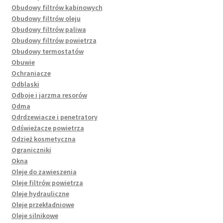
Obudowy filtrów kabinowych
Obudowy filtrów oleju
Obudowy filtrów paliwa
Obudowy filtrów powietrza
Obudowy termostatów
Obuwie
Ochraniacze
Odblaski
Odboje i jarzma resorów
Odma
Odrdzewiacze i penetratory
Odświeżacze powietrza
Odzież kosmetyczna
Ograniczniki
Okna
Oleje do zawieszenia
Oleje filtrów powietrza
Oleje hydrauliczne
Oleje przekładniowe
Oleje silnikowe