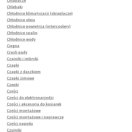
Chlapacze
Chlebaki
Chłodnice klimatyzacji (skraplacze)
Chłodnice oleju
Chłodnice powietrza (intercoolery)
Chłodnice spalin
Chłodnice wody
Cięgna
Crash pady
Czajniki i imbryki
Czapki
Czapki z daszkiem
Czapki zimowe
Czepki
Części
Części do elektronarzędzi
Części i akcesoria do kosiarek
Części montażowe
Części montażowe i naprawcze
Części napędu
Czujniki