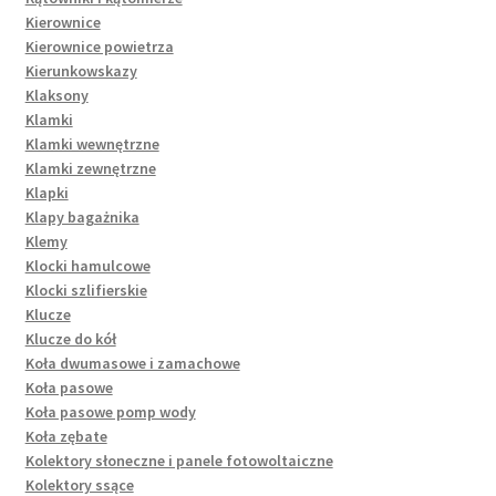
Kierownice
Kierownice powietrza
Kierunkowskazy
Klaksony
Klamki
Klamki wewnętrzne
Klamki zewnętrzne
Klapki
Klapy bagażnika
Klemy
Klocki hamulcowe
Klocki szlifierskie
Klucze
Klucze do kół
Koła dwumasowe i zamachowe
Koła pasowe
Koła pasowe pomp wody
Koła zębate
Kolektory słoneczne i panele fotowoltaiczne
Kolektory ssące