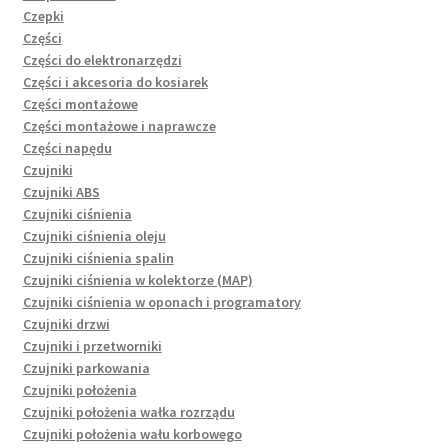
Czepki
Części
Części do elektronarzędzi
Części i akcesoria do kosiarek
Części montażowe
Części montażowe i naprawcze
Części napędu
Czujniki
Czujniki ABS
Czujniki ciśnienia
Czujniki ciśnienia oleju
Czujniki ciśnienia spalin
Czujniki ciśnienia w kolektorze (MAP)
Czujniki ciśnienia w oponach i programatory
Czujniki drzwi
Czujniki i przetworniki
Czujniki parkowania
Czujniki położenia
Czujniki położenia wałka rozrządu
Czujniki położenia wału korbowego