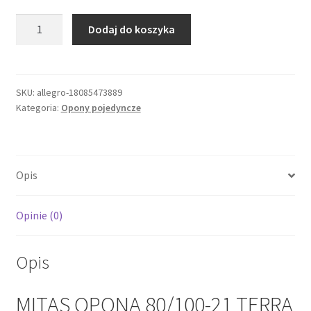
ilość
Dodaj do koszyka
MITAS
OPONA
80/100-
21
SKU:
allegro-18085473889
Kategoria:
Opony pojedyncze
TERRA
FORCE-
EX
SM
Opis
SUPER
LIGHT
51M
Opinie (0)
TT
(ZIELONY
Opis
PASEK)
MITAS OPONA 80/100-21 TERRA