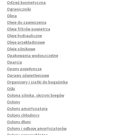
Odzież kosmetyczna
Ograniczniki
Okna
Oleje do zawieszenia
Oleje filtrów powietrza
Oleje hydrauliczne
Oleje przekładniowe
Oleje silnikowe
Opakowania wodoszczelne
Oparcia
Opony pojedyncze
Oprawy oświetleniowe
Organizery i siatki do bagażnika
Ośki
Osłona silnika, skrzyni biegów
Osłony
Osłony amortyzatora
Osłony chłodnicy
Osłony dłoni
Osłony i odboje amortyzatorów
Osłony przeciwbłotne