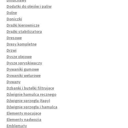
Dodatki do olejów i paliw
Dolne
Doniczki
Drążki kierownicze
Drążki stabilizatora
Dresowe
Dresy kompletne
Drzwi
Dysze olejowe
Dysze spryskiwaczy
Dywaniki gumowe
Dywaniki welurowe
Dywany
Dzbanki i butelki filtrujące
Dźwignie hamulca ręcznego
Dźwignie sprzęgła (łapy)
Dźwignie sprzęgła i hamulca
Elementy mocujące
Elementy nadwozia
Emblematy