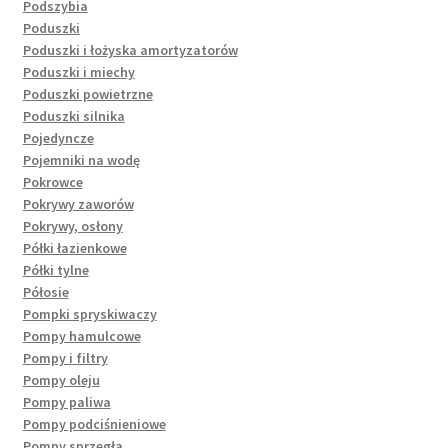
Podszybia
Poduszki
Poduszki i łożyska amortyzatorów
Poduszki i miechy
Poduszki powietrzne
Poduszki silnika
Pojedyncze
Pojemniki na wodę
Pokrowce
Pokrywy zaworów
Pokrywy, osłony
Półki łazienkowe
Półki tylne
Półosie
Pompki spryskiwaczy
Pompy hamulcowe
Pompy i filtry
Pompy oleju
Pompy paliwa
Pompy podciśnieniowe
Pompy sprzęgła