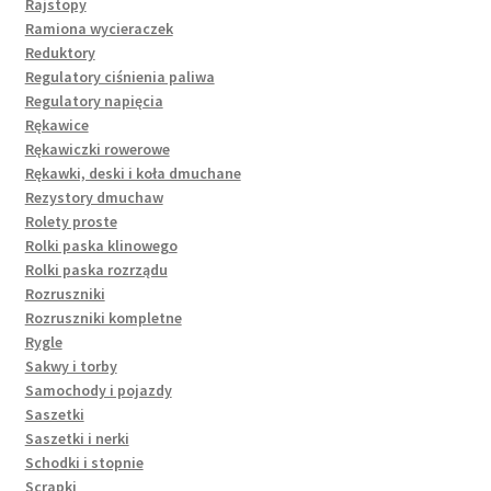
Rajstopy
Ramiona wycieraczek
Reduktory
Regulatory ciśnienia paliwa
Regulatory napięcia
Rękawice
Rękawiczki rowerowe
Rękawki, deski i koła dmuchane
Rezystory dmuchaw
Rolety proste
Rolki paska klinowego
Rolki paska rozrządu
Rozruszniki
Rozruszniki kompletne
Rygle
Sakwy i torby
Samochody i pojazdy
Saszetki
Saszetki i nerki
Schodki i stopnie
Scrapki