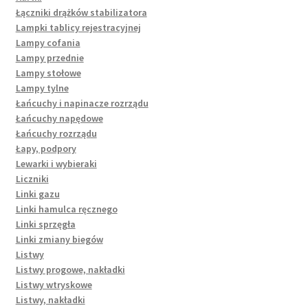
Łączniki drążków stabilizatora
Lampki tablicy rejestracyjnej
Lampy cofania
Lampy przednie
Lampy stołowe
Lampy tylne
Łańcuchy i napinacze rozrządu
Łańcuchy napędowe
Łańcuchy rozrządu
Łapy, podpory
Lewarki i wybieraki
Liczniki
Linki gazu
Linki hamulca ręcznego
Linki sprzęgła
Linki zmiany biegów
Listwy
Listwy progowe, nakładki
Listwy wtryskowe
Listwy, nakładki