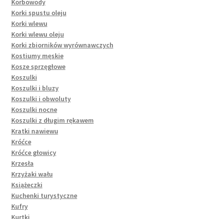
Korbowody
Korki spustu oleju
Korki wlewu
Korki wlewu oleju
Korki zbiorników wyrównawczych
Kostiumy męskie
Kosze sprzęgłowe
Koszulki
Koszulki i bluzy
Koszulki i obwoluty
Koszulki nocne
Koszulki z długim rękawem
Kratki nawiewu
Króćce
Króćce głowicy
Krzesła
Krzyżaki wału
Książeczki
Kuchenki turystyczne
Kufry
Kurtki