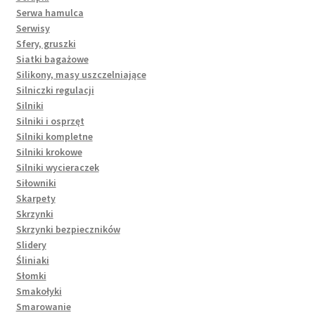
Serwa hamulca
Serwisy
Sfery, gruszki
Siatki bagażowe
Silikony, masy uszczelniające
Silniczki regulacji
Silniki
Silniki i osprzęt
Silniki kompletne
Silniki krokowe
Silniki wycieraczek
Siłowniki
Skarpety
Skrzynki
Skrzynki bezpieczników
Slidery
Śliniaki
Słomki
Smakołyki
Smarowanie