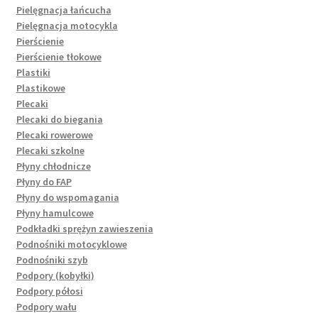
Pielęgnacja łańcucha
Pielęgnacja motocykla
Pierścienie
Pierścienie tłokowe
Plastiki
Plastikowe
Plecaki
Plecaki do biegania
Plecaki rowerowe
Plecaki szkolne
Płyny chłodnicze
Płyny do FAP
Płyny do wspomagania
Płyny hamulcowe
Podkładki sprężyn zawieszenia
Podnośniki motocyklowe
Podnośniki szyb
Podpory (kobyłki)
Podpory półosi
Podpory wału