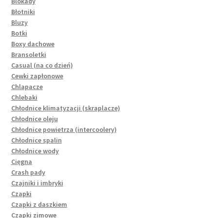
Blokady
Błotniki
Bluzy
Botki
Boxy dachowe
Bransoletki
Casual (na co dzień)
Cewki zapłonowe
Chlapacze
Chlebaki
Chłodnice klimatyzacji (skraplacze)
Chłodnice oleju
Chłodnice powietrza (intercoolery)
Chłodnice spalin
Chłodnice wody
Cięgna
Crash pady
Czajniki i imbryki
Czapki
Czapki z daszkiem
Czapki zimowe