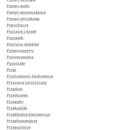
Pompy wody
Pompy wspomagania
Pompy wtryskowe
Popychacze
Postacie z bajek
Poszewki
Poszycia słupków
Potencjometry
Poziomowania
Pozostałe
Progi
Prostownice i karbownice
Prysznice turystyczne
Przednie
Przedsionki
Przeguby
Przekaźniki
Przekładnie kierownicze
Przepływomierze
Przepustnice