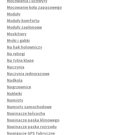
Mocowania i uchwyty
Mocowanie koła zapasowego
Moduły
Moduły komfortu
Moduły zapłonowe
Moskitiery
Myjki i gąbki
Na hak holowniczy
Na relingi
Na tylną klapę
Naczynia
Naczynia jednorazowe
Nadkola
Nagrzewnice
Naklejki
Namioty
Namioty samochodowe
Napinacze łańcucha
Napinacze paska klinowego
Napinacze paska rozrządu
Nawigacje GPS fabryczne