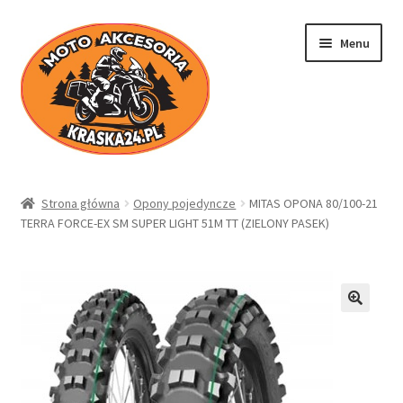
Przejdź
Przejdź
Menu
do
do
nawigacji
treści
Kraska24.pl
Strona główna
Opony pojedyncze
MITAS OPONA 80/100-21
TERRA FORCE-EX SM SUPER LIGHT 51M TT (ZIELONY PASEK)
Sklep
Koszyk
Moje konto
Regulamin