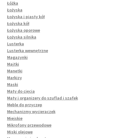
Łóżka
Łożyska
Łożyska i piasty kół
Łożyska kół
Łożyska oporowe
Łożyska silnika
Lusterka
Lusterka wewnętrzne
Magazynki
Majtki
Manetki
Markizy
Maski
Maty do cięcia
Maty i organizery do szuflad i szafek
Meble do przyczep
Mechanizmy wycieraczek
Miejskie
Mikrofony przewodowe
Miski olejowe