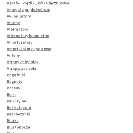
Agrafki, krętliki, kółka łącznikowe
Agregaty prądotwórcze
Akumulatory
Alarmy
Alternatory
Alternatory kompletne
Amortyzatory
Amortyzatory sportowe
Anteny
Atrapy chłodnicy
Atrapy, zaślepki
Bagażniki
Bagnety
Baseny
Belki
Belki tylne
Bez kategorii
Bezpieczniki
Biurka
Biustonosze