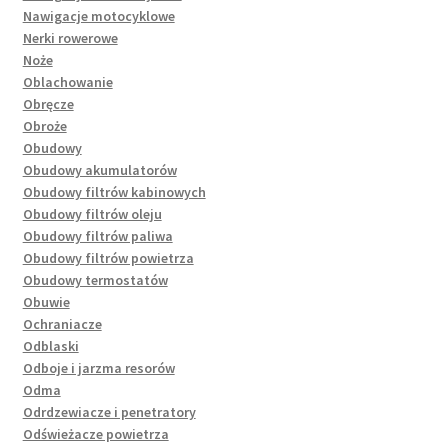
Nawigacje motocyklowe
Nerki rowerowe
Noże
Oblachowanie
Obręcze
Obroże
Obudowy
Obudowy akumulatorów
Obudowy filtrów kabinowych
Obudowy filtrów oleju
Obudowy filtrów paliwa
Obudowy filtrów powietrza
Obudowy termostatów
Obuwie
Ochraniacze
Odblaski
Odboje i jarzma resorów
Odma
Odrdzewiacze i penetratory
Odświeżacze powietrza