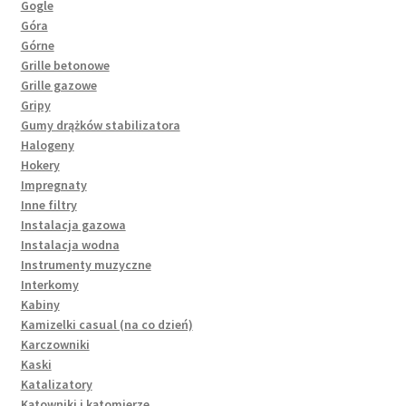
Gogle
Góra
Górne
Grille betonowe
Grille gazowe
Gripy
Gumy drążków stabilizatora
Halogeny
Hokery
Impregnaty
Inne filtry
Instalacja gazowa
Instalacja wodna
Instrumenty muzyczne
Interkomy
Kabiny
Kamizelki casual (na co dzień)
Karczowniki
Kaski
Katalizatory
Kątowniki i kątomierze