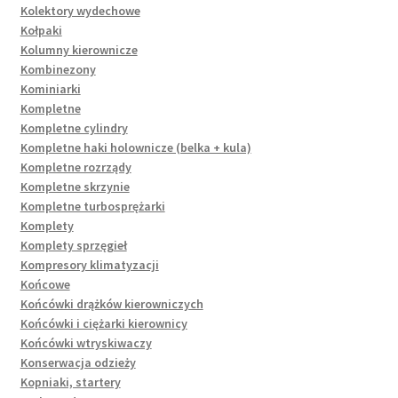
Kolektory wydechowe
Kołpaki
Kolumny kierownicze
Kombinezony
Kominiarki
Kompletne
Kompletne cylindry
Kompletne haki holownicze (belka + kula)
Kompletne rozrządy
Kompletne skrzynie
Kompletne turbosprężarki
Komplety
Komplety sprzęgieł
Kompresory klimatyzacji
Końcowe
Końcówki drążków kierowniczych
Końcówki i ciężarki kierownicy
Końcówki wtryskiwaczy
Konserwacja odzieży
Kopniaki, startery