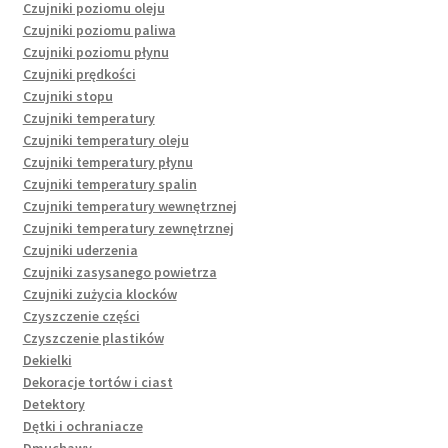
Czujniki poziomu oleju
Czujniki poziomu paliwa
Czujniki poziomu płynu
Czujniki prędkości
Czujniki stopu
Czujniki temperatury
Czujniki temperatury oleju
Czujniki temperatury płynu
Czujniki temperatury spalin
Czujniki temperatury wewnętrznej
Czujniki temperatury zewnętrznej
Czujniki uderzenia
Czujniki zasysanego powietrza
Czujniki zużycia klocków
Czyszczenie części
Czyszczenie plastików
Dekielki
Dekoracje tortów i ciast
Detektory
Dętki i ochraniacze
Dmuchawy