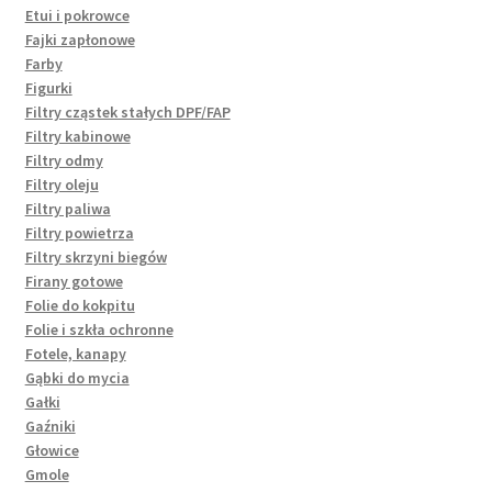
Etui i pokrowce
Fajki zapłonowe
Farby
Figurki
Filtry cząstek stałych DPF/FAP
Filtry kabinowe
Filtry odmy
Filtry oleju
Filtry paliwa
Filtry powietrza
Filtry skrzyni biegów
Firany gotowe
Folie do kokpitu
Folie i szkła ochronne
Fotele, kanapy
Gąbki do mycia
Gałki
Gaźniki
Głowice
Gmole