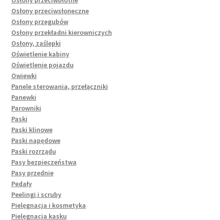
Osłony przeciwsłoneczne
Osłony przegubów
Osłony przekładni kierowniczych
Osłony, zaślepki
Oświetlenie kabiny
Oświetlenie pojazdu
Owiewki
Panele sterowania, przełączniki
Panewki
Parowniki
Paski
Paski klinowe
Paski napędowe
Paski rozrządu
Pasy bezpieczeństwa
Pasy przednie
Pedały
Peelingi i scruby
Pielęgnacja i kosmetyka
Pielęgnacja kasku