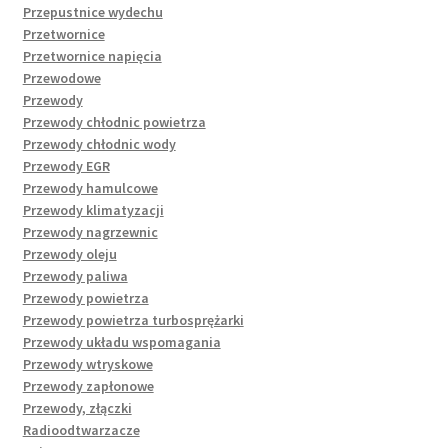
Przepustnice wydechu
Przetwornice
Przetwornice napięcia
Przewodowe
Przewody
Przewody chłodnic powietrza
Przewody chłodnic wody
Przewody EGR
Przewody hamulcowe
Przewody klimatyzacji
Przewody nagrzewnic
Przewody oleju
Przewody paliwa
Przewody powietrza
Przewody powietrza turbosprężarki
Przewody układu wspomagania
Przewody wtryskowe
Przewody zapłonowe
Przewody, złączki
Radioodtwarzacze