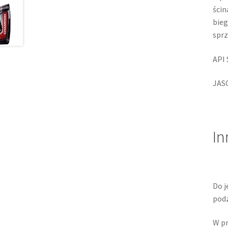
ścin
bieg
sprz
API
JAS
In
Do j
podz
W pr