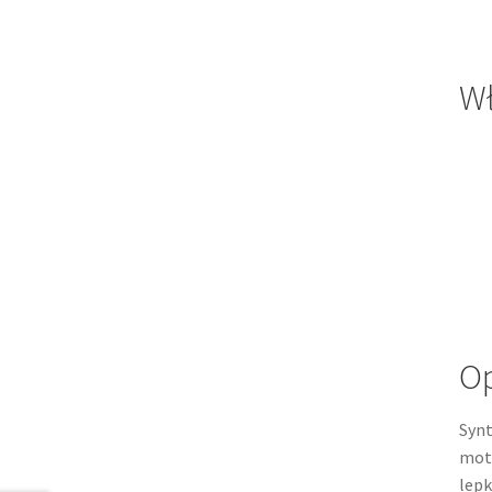
Wł
Op
Synt
mot
lepk