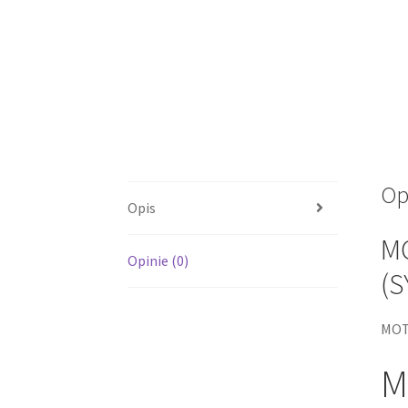
Op
Opis
MO
Opinie (0)
(
MO
M