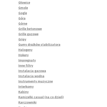
Głowice
Gmole
Gogle
Góra
Górne
Grille betonowe
Grille gazowe
Gripy
Gumy drążków stabilizatora
Halogeny
Hokery
Impregnaty
Inne filtry
Instalacja gazowa
Instalacja wodna
Instrumenty muzyczne
Interkomy
Kabiny
Kamizelki casual (na co dzień)
Karczowniki