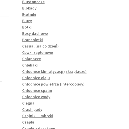
Biustonosze
Blokady
Błotniki
Bluzy
Botki
Boxy dachowe
Bransoletki
Casual (na co dzień)
Cewki zapłonowe
Chlapacze
Chlebaki
Chłodnice klimatyzacji (skraplacze)
L
Chłodnice oleju
Chłodnice powietrza (intercoolery)
Chłodnice spalin
Chłodnice wody
Cięgna
Crash pady
Czajniki i imbryki
Czapki
Czapki z daszkiem