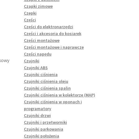
Czapki zimowe
Czepki
Części
Części do elektronarzędzi
Części i akcesoria do kosiarek
Części montażowe
Części montażowe i naprawcze
Części napędu
kowy
Czujniki
Czujniki ABS
Czujniki ciśnienia
Czujniki ciśnienia oleju
Czujniki ciśnienia spalin
Czujniki ciśnienia w kolektorze (MAP)
Czujniki ciśnienia w oponach i
programatory
Czujniki drzwi
Czujniki i przetworniki
Czujniki parkowania
Czujniki położenia