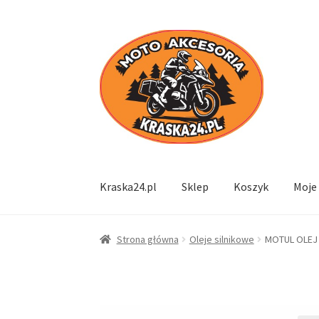
Przejdź
Przejdź
do
do
nawigacji
treści
Kraska24.pl
Sklep
Koszyk
Moje
Strona główna
Oleje silnikowe
MOTUL OLEJ 