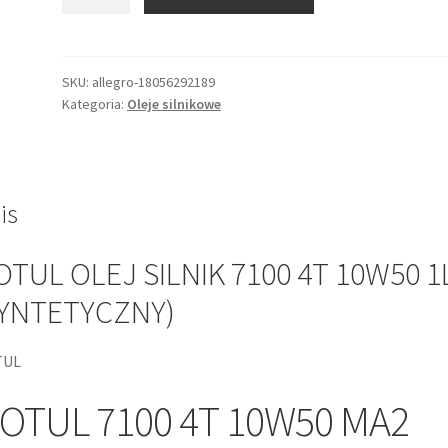
MOTUL
OLEJ
SILNIK
7100
SKU:
allegro-18056292189
Kategoria:
Oleje silnikowe
4T
10W50
1L
(SYNTETYCZNY)
is
TUL OLEJ SILNIK 7100 4T 10W50 1
SYNTETYCZNY)
TUL
OTUL 7100 4T 10W50 MA2