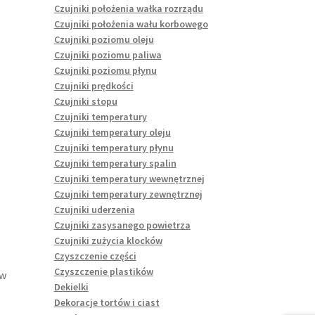
Czujniki położenia wałka rozrządu
Czujniki położenia wału korbowego
Czujniki poziomu oleju
Czujniki poziomu paliwa
Czujniki poziomu płynu
Czujniki prędkości
Czujniki stopu
Czujniki temperatury
Czujniki temperatury oleju
Czujniki temperatury płynu
Czujniki temperatury spalin
Czujniki temperatury wewnętrznej
Czujniki temperatury zewnętrznej
Czujniki uderzenia
Czujniki zasysanego powietrza
Czujniki zużycia klocków
Czyszczenie części
Czyszczenie plastików
ów
Dekielki
Dekoracje tortów i ciast