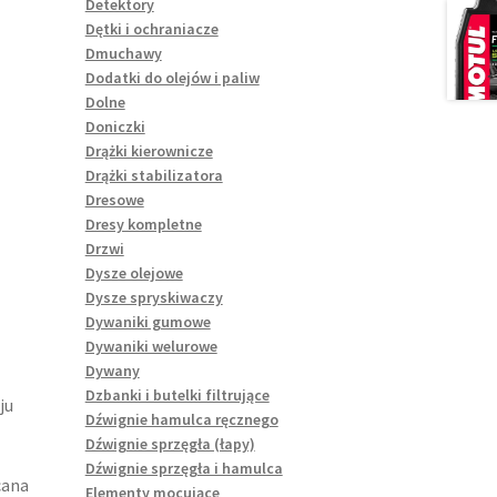
Detektory
Dętki i ochraniacze
Dmuchawy
Dodatki do olejów i paliw
Dolne
Doniczki
Drążki kierownicze
Drążki stabilizatora
Dresowe
Dresy kompletne
Drzwi
Dysze olejowe
Dysze spryskiwaczy
Dywaniki gumowe
Dywaniki welurowe
Dywany
Dzbanki i butelki filtrujące
ju
Dźwignie hamulca ręcznego
Dźwignie sprzęgła (łapy)
Dźwignie sprzęgła i hamulca
cana
Elementy mocujące