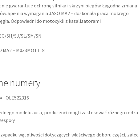
anie gwarantuje ochronę silnika i skrzyni biegów. Łagodna zmiana
ów. Spełnia wymagania JASO MA2 – doskonała praca mokrego
ęgła. Odpowiedni do motocykli z katalizatorami.
 SG/SH/SJ/SL/SM/SN
O MA2 – M033MOT118
ne numery
OLE522316
ednego modelu auta, producenci mogli zastosować różnego rodza
espoły.
zypadku wątpliwości dotyczących właściwego doboru części, zale