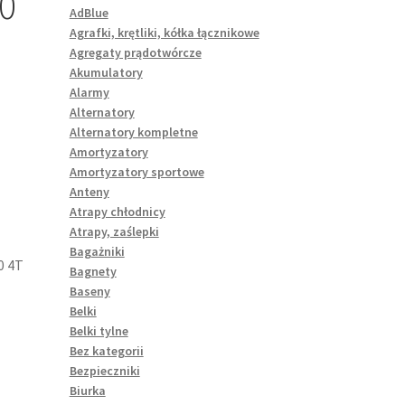
0
AdBlue
Agrafki, krętliki, kółka łącznikowe
Agregaty prądotwórcze
Akumulatory
Alarmy
Alternatory
Alternatory kompletne
Amortyzatory
Amortyzatory sportowe
Anteny
Atrapy chłodnicy
Atrapy, zaślepki
Bagażniki
0 4T
Bagnety
Baseny
Belki
Belki tylne
Bez kategorii
Bezpieczniki
Biurka