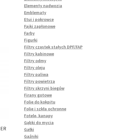
Elementy nadwozia
Emblematy
Etui i pokrowce
Fajki zapłonowe
Farby
Figurki
Filtry cząstek stałych DPF/FAP
Filtry kabinowe
Filtry odmy
Filtry oleju
Filtry paliwa
Filtry powietrza
Filtry skrzyni biegów
Firany gotowe
Folie do kokpitu
Folie i szkła ochronne
Fotele, kanapy
Gąbki do mycia
TER
Gałki
Gaźniki