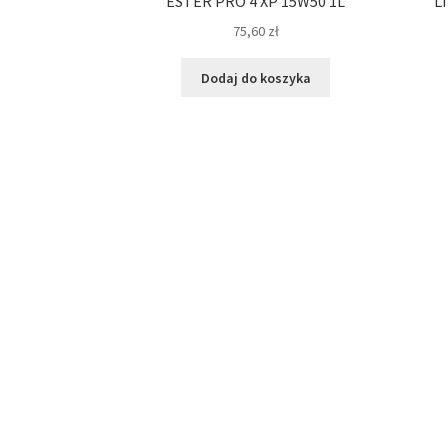
ESTER PRO 4 XP 15W50 1L
L
75,60
zł
Dodaj do koszyka