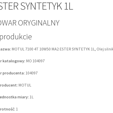
STER SYNTETYK 1L
OWAR ORYGINALNY
produkcie
azwa:
MOTUL 7100 4T 10W50 MA2 ESTER SYNTETYK 1L, Olej silni
r katalogowy:
MO 104097
r producenta:
104097
roducent:
MOTUL
ednostka miary:
1L
rotność:
1