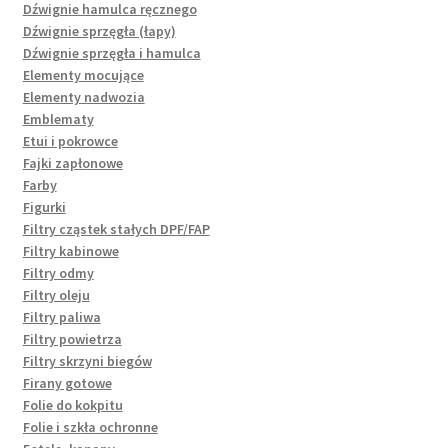
Dźwignie hamulca ręcznego
Dźwignie sprzęgła (łapy)
Dźwignie sprzęgła i hamulca
Elementy mocujące
Elementy nadwozia
Emblematy
Etui i pokrowce
Fajki zapłonowe
Farby
Figurki
Filtry cząstek stałych DPF/FAP
Filtry kabinowe
Filtry odmy
Filtry oleju
Filtry paliwa
Filtry powietrza
Filtry skrzyni biegów
Firany gotowe
Folie do kokpitu
Folie i szkła ochronne