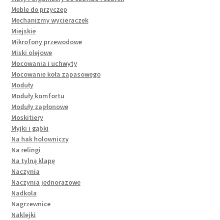
Meble do przyczep
Mechanizmy wycieraczek
Miejskie
Mikrofony przewodowe
Miski olejowe
Mocowania i uchwyty
Mocowanie koła zapasowego
Moduły
Moduły komfortu
Moduły zapłonowe
Moskitiery
Myjki i gąbki
Na hak holowniczy
Na relingi
Na tylną klapę
Naczynia
Naczynia jednorazowe
Nadkola
Nagrzewnice
Naklejki