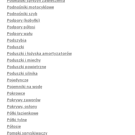
Podkładki sprężyn zawieszenia
Podnośniki motocyklowe
Podnośniki szyb
Podpory (kobyłki)
Podpory półosi
Podpory wału
Podszybia
Poduszki
Poduszki i łożyska amortyzatorów
Poduszki i miechy
Poduszki powietrzne
Poduszki silnika
Pojedyncze
Pojemniki na wodę
Pokrowce
Pokrywy zaworów
Pokrywy, osłony
Półki łazienkowe
Półki tylne
Półosie
Pompki spryskiwaczy