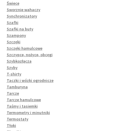
Świece
Sworznie wahaczy
Synchronizatory
Szafki
Szafki na buty
Szampony
Szczęki
Szczęki hamulcowe
Szczypce, nożyce, obcęgi
Szybkozłącza
Szyby
T-shirty
Taczki i wózki ogrodnicze
Tamburyna
Tarcze
Tarcze hamulcowe
Taśmy i tasiemki
Termometry i minutniki
Termostaty
Tłoki