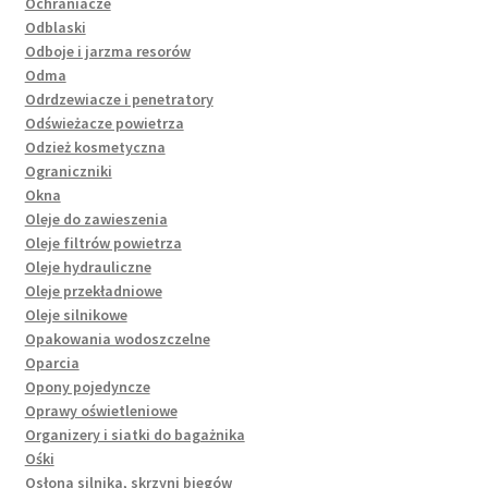
Ochraniacze
Odblaski
Odboje i jarzma resorów
Odma
Odrdzewiacze i penetratory
Odświeżacze powietrza
Odzież kosmetyczna
Ograniczniki
Okna
Oleje do zawieszenia
Oleje filtrów powietrza
Oleje hydrauliczne
Oleje przekładniowe
Oleje silnikowe
Opakowania wodoszczelne
Oparcia
Opony pojedyncze
Oprawy oświetleniowe
Organizery i siatki do bagażnika
Ośki
Osłona silnika, skrzyni biegów