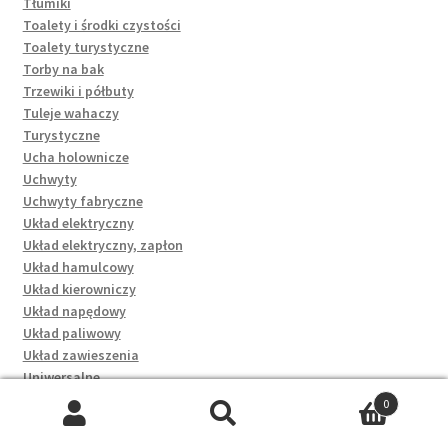
Tłumiki
Toalety i środki czystości
Toalety turystyczne
Torby na bak
Trzewiki i półbuty
Tuleje wahaczy
Turystyczne
Ucha holownicze
Uchwyty
Uchwyty fabryczne
Układ elektryczny
Układ elektryczny, zapłon
Układ hamulcowy
Układ kierowniczy
Układ napędowy
Układ paliwowy
Układ zawieszenia
Uniwersalne
Uniwersalne (kombinerki)
0
Uszczelki
Szukaj:
Szukaj
Uszczelki głowicy