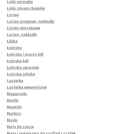
Linki sprzęgła
Linki zmiany biegów
Listwy
Listwy progowe, nakładki
Listwy wtryskowe
Listwy, nakładki
Łóżka
Łożyska
Łożyska i piasty kół
Łożyska kół
Łożyska oporowe
Łożyska silnika
Lusterka
Lusterka wewnętrzne
Magazynki
Majtki
Manetki
Markizy
Maski
Maty do cięcia
Maty i organizery do szuflad i szafek