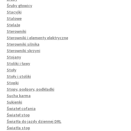
Śruby głowicy
Stacyjki
Stalowe
Stelaże
Sterowniki
Sterowniki i elementy elektryczne
Sterowniki silnika
Sterowniki skrzyni
Stojany
Stoliki i ławy
Stoły
Stoły i stoliki
Stopki
Stopy, podpory, podkładki
Sucha karma
Sukienki
Świateł cofania
Świateł stop
Światła do jazdy dziennej DRL
Światła stop