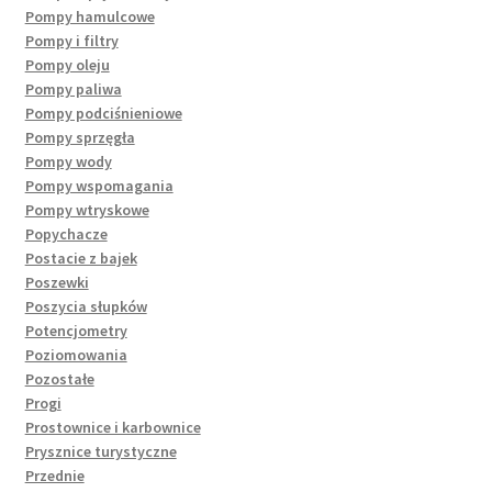
Pompy hamulcowe
Pompy i filtry
Pompy oleju
Pompy paliwa
Pompy podciśnieniowe
Pompy sprzęgła
Pompy wody
Pompy wspomagania
Pompy wtryskowe
Popychacze
Postacie z bajek
Poszewki
Poszycia słupków
Potencjometry
Poziomowania
Pozostałe
Progi
Prostownice i karbownice
Prysznice turystyczne
Przednie