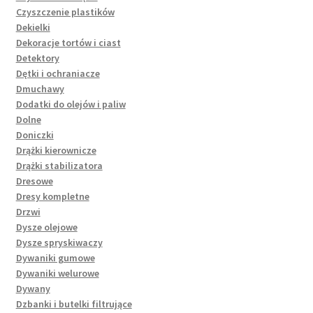
Czyszczenie plastików
Dekielki
Dekoracje tortów i ciast
Detektory
Dętki i ochraniacze
Dmuchawy
Dodatki do olejów i paliw
Dolne
Doniczki
Drążki kierownicze
Drążki stabilizatora
Dresowe
Dresy kompletne
Drzwi
Dysze olejowe
Dysze spryskiwaczy
Dywaniki gumowe
Dywaniki welurowe
Dywany
Dzbanki i butelki filtrujące