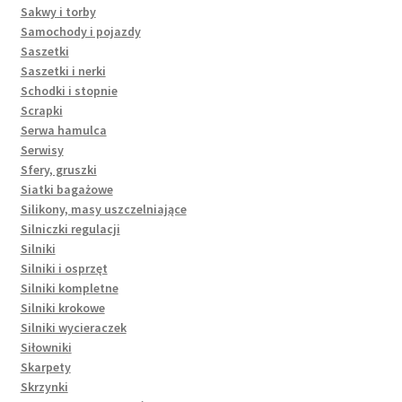
Sakwy i torby
Samochody i pojazdy
Saszetki
Saszetki i nerki
Schodki i stopnie
Scrapki
Serwa hamulca
Serwisy
Sfery, gruszki
Siatki bagażowe
Silikony, masy uszczelniające
Silniczki regulacji
Silniki
Silniki i osprzęt
Silniki kompletne
Silniki krokowe
Silniki wycieraczek
Siłowniki
Skarpety
Skrzynki