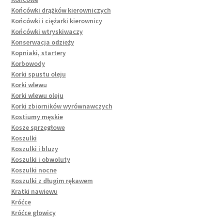
Końcówki drążków kierowniczych
Końcówki i ciężarki kierownicy
Końcówki wtryskiwaczy
Konserwacja odzieży
Kopniaki, startery
Korbowody
Korki spustu oleju
Korki wlewu
Korki wlewu oleju
Korki zbiorników wyrównawczych
Kostiumy męskie
Kosze sprzęgłowe
Koszulki
Koszulki i bluzy
Koszulki i obwoluty
Koszulki nocne
Koszulki z długim rękawem
Kratki nawiewu
Króćce
Króćce głowicy