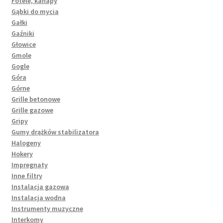
Fotele, kanapy
Gąbki do mycia
Gałki
Gaźniki
Głowice
Gmole
Gogle
Góra
Górne
Grille betonowe
Grille gazowe
Gripy
Gumy drążków stabilizatora
Halogeny
Hokery
Impregnaty
Inne filtry
Instalacja gazowa
Instalacja wodna
Instrumenty muzyczne
Interkomy