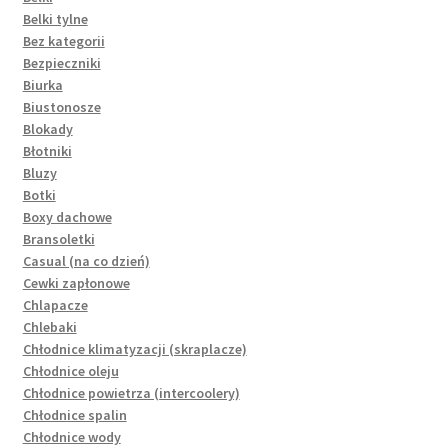
Belki tylne
Bez kategorii
Bezpieczniki
Biurka
Biustonosze
Blokady
Błotniki
Bluzy
Botki
Boxy dachowe
Bransoletki
Casual (na co dzień)
Cewki zapłonowe
Chlapacze
Chlebaki
Chłodnice klimatyzacji (skraplacze)
Chłodnice oleju
Chłodnice powietrza (intercoolery)
Chłodnice spalin
Chłodnice wody