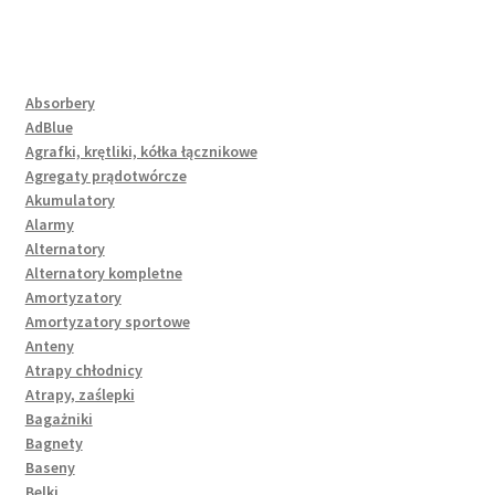
Absorbery
AdBlue
Agrafki, krętliki, kółka łącznikowe
Agregaty prądotwórcze
Akumulatory
Alarmy
Alternatory
Alternatory kompletne
Amortyzatory
Amortyzatory sportowe
Anteny
Atrapy chłodnicy
Atrapy, zaślepki
Bagażniki
Bagnety
Baseny
Belki