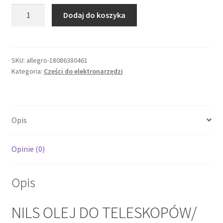
ilość
Dodaj do koszyka
NILS
OLEJ
DO
TELESKOPÓW/
SKU:
allegro-18086380461
Kategoria:
Części do elektronarzędzi
AMORTYZATORÓW/ZAWIESZENIA
FORK
SAE
20W
Opis
1L
(AKC)
Opinie (0)
Opis
NILS OLEJ DO TELESKOPÓW/