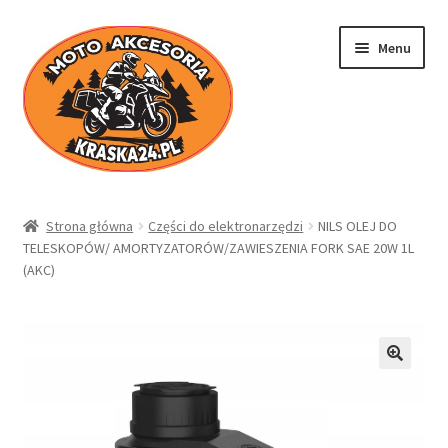
Przejdź
Przejdź
Menu
do
do
nawigacji
treści
Kraska24.pl
Strona główna
Części do elektronarzędzi
NILS OLEJ DO
TELESKOPÓW/ AMORTYZATORÓW/ZAWIESZENIA FORK SAE 20W 1L
Sklep
(AKC)
Koszyk
Moje konto
Regulamin