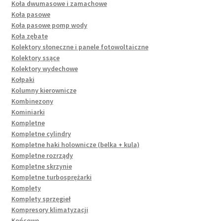
Koła dwumasowe i zamachowe
Koła pasowe
Koła pasowe pomp wody
Koła zębate
Kolektory słoneczne i panele fotowoltaiczne
Kolektory ssące
Kolektory wydechowe
Kołpaki
Kolumny kierownicze
Kombinezony
Kominiarki
Kompletne
Kompletne cylindry
Kompletne haki holownicze (belka + kula)
Kompletne rozrządy
Kompletne skrzynie
Kompletne turbosprężarki
Komplety
Komplety sprzęgieł
Kompresory klimatyzacji
Końcowe