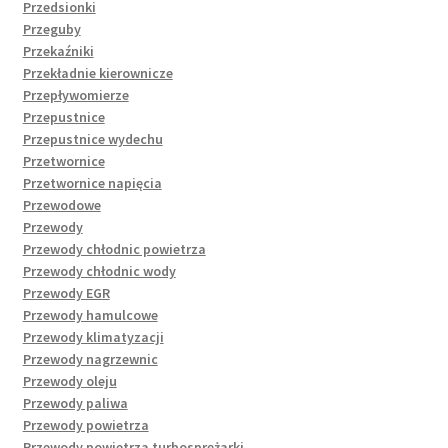
Przedsionki
Przeguby
Przekaźniki
Przekładnie kierownicze
Przepływomierze
Przepustnice
Przepustnice wydechu
Przetwornice
Przetwornice napięcia
Przewodowe
Przewody
Przewody chłodnic powietrza
Przewody chłodnic wody
Przewody EGR
Przewody hamulcowe
Przewody klimatyzacji
Przewody nagrzewnic
Przewody oleju
Przewody paliwa
Przewody powietrza
Przewody powietrza turbosprężarki