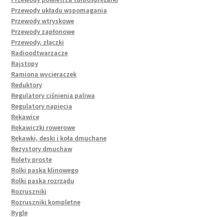
Przewody układu wspomagania
Przewody wtryskowe
Przewody zapłonowe
Przewody, złączki
Radioodtwarzacze
Rajstopy
Ramiona wycieraczek
Reduktory
Regulatory ciśnienia paliwa
Regulatory napięcia
Rękawice
Rękawiczki rowerowe
Rękawki, deski i koła dmuchane
Rezystory dmuchaw
Rolety proste
Rolki paska klinowego
Rolki paska rozrządu
Rozruszniki
Rozruszniki kompletne
Rygle