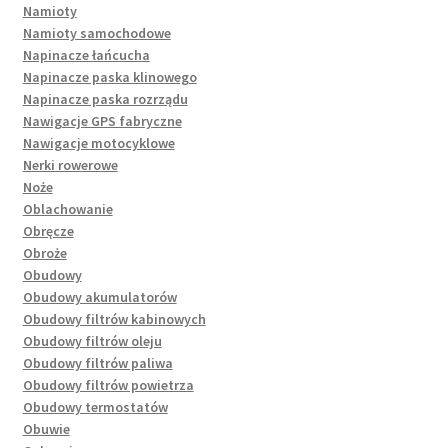
Namioty
Namioty samochodowe
Napinacze łańcucha
Napinacze paska klinowego
Napinacze paska rozrządu
Nawigacje GPS fabryczne
Nawigacje motocyklowe
Nerki rowerowe
Noże
Oblachowanie
Obręcze
Obroże
Obudowy
Obudowy akumulatorów
Obudowy filtrów kabinowych
Obudowy filtrów oleju
Obudowy filtrów paliwa
Obudowy filtrów powietrza
Obudowy termostatów
Obuwie