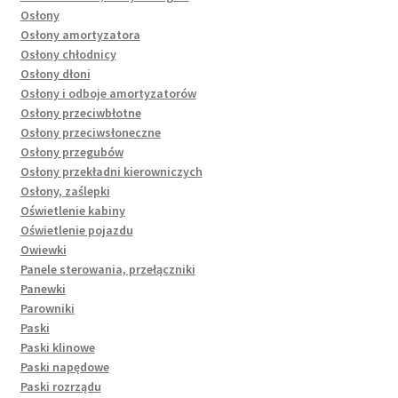
Osłony
Osłony amortyzatora
Osłony chłodnicy
Osłony dłoni
Osłony i odboje amortyzatorów
Osłony przeciwbłotne
Osłony przeciwsłoneczne
Osłony przegubów
Osłony przekładni kierowniczych
Osłony, zaślepki
Oświetlenie kabiny
Oświetlenie pojazdu
Owiewki
Panele sterowania, przełączniki
Panewki
Parowniki
Paski
Paski klinowe
Paski napędowe
Paski rozrządu