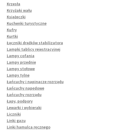
Krzesła
Krzyżaki wału
Książeczki
Kuchenki turystyczne
Kufry
Kurtki
Łączniki drążków stabilizatora
Lampki tablicy rejestracyjnej
Lampy cofania
Lampy przednie
Lampy stołowe
Lampy tylne
Łańcuchy i napinacze rozrządu
Łańcuchy napędowe
Łańcuchy rozrządu
Łapy, podpory
Lewarki i wybieraki
Liczniki
Linki gazu
Linki hamulca ręcznego