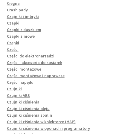
Cięgna
Crash pady
Czajniki i imbryki
Czapki
Czapki z daszkiem
Czapki zimowe
Czepki
Części
Części do elektronarzędzi
Części i akcesoria do kosiarek
Części montażowe
Części montażowe i naprawcze
Części napędu
Czujniki
Czujniki ABS
Czujniki ciśnienia
Czujniki ciśnienia oleju
Czujniki ciśnienia spalin
Czujniki ciśnienia w kolektorze (MAP)
Czujniki ciśnienia w oponach i programatory