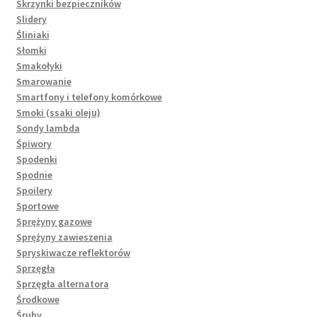
Skrzynki bezpieczników
Slidery
Śliniaki
Słomki
Smakołyki
Smarowanie
Smartfony i telefony komórkowe
Smoki (ssaki oleju)
Sondy lambda
Śpiwory
Spodenki
Spodnie
Spoilery
Sportowe
Sprężyny gazowe
Sprężyny zawieszenia
Spryskiwacze reflektorów
Sprzęgła
Sprzęgła alternatora
Środkowe
Śruby