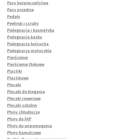
Pasy bezpieczeństwa
Pasy przednie
Pedały
Peelingi i scruby
Pielęgnacja i kosmetyka
Pielęgnacja kasku
Pielęgnacja łańcucha
Pielęgnacja motocykla
Pierścienie
Pierścienie tłokowe
Plastiki
Plastikowe
Plecaki
Plecaki do biegania
Plecaki rowerowe
Plecaki szkolne
Płyny chłodnicze
Płyny do FAP
Płyny do wspomagania
Płyny hamulcowe