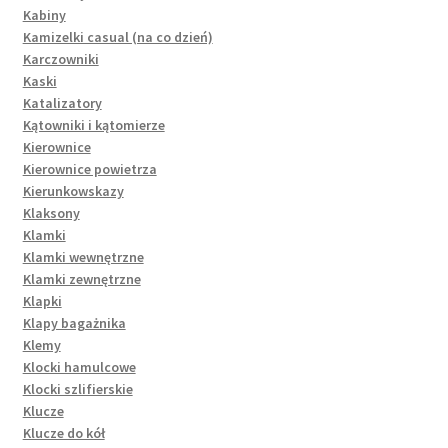
Kabiny
Kamizelki casual (na co dzień)
Karczowniki
Kaski
Katalizatory
Kątowniki i kątomierze
Kierownice
Kierownice powietrza
Kierunkowskazy
Klaksony
Klamki
Klamki wewnętrzne
Klamki zewnętrzne
Klapki
Klapy bagażnika
Klemy
Klocki hamulcowe
Klocki szlifierskie
Klucze
Klucze do kół