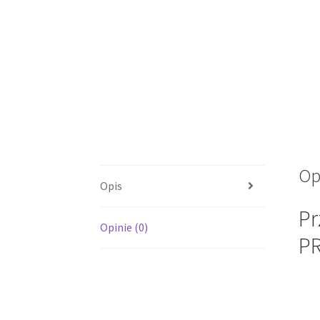
Op
Opis
Pr
Opinie (0)
P