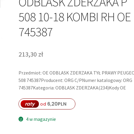
ODBLASK ZDERZAKA P
508 10-18 KOMBI RH OE
745387
213,30
zł
Przedmiot: OE ODBLASK ZDERZAKA TYŁ PRAWY PEUGE
508 745387Producent: ORG C/PNumer katalogowy: ORG
745387Kategoria: ODBLASK ZDERZAKA(234)Kody OE
raty
6,20
PLN
od
4 w magazynie