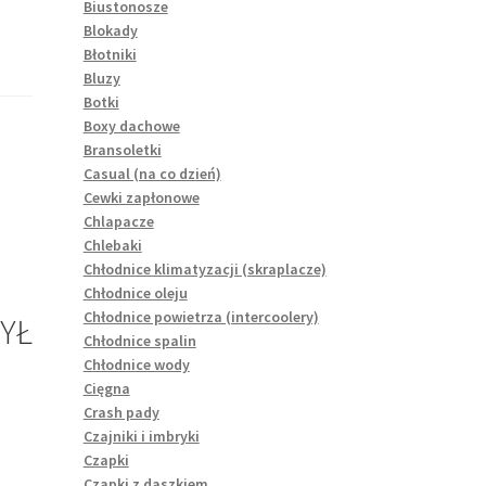
Biustonosze
Blokady
Błotniki
Bluzy
Botki
Boxy dachowe
Bransoletki
Casual (na co dzień)
Cewki zapłonowe
Chlapacze
Chlebaki
Chłodnice klimatyzacji (skraplacze)
Chłodnice oleju
Chłodnice powietrza (intercoolery)
YŁ
Chłodnice spalin
Chłodnice wody
Cięgna
Crash pady
Czajniki i imbryki
Czapki
Czapki z daszkiem