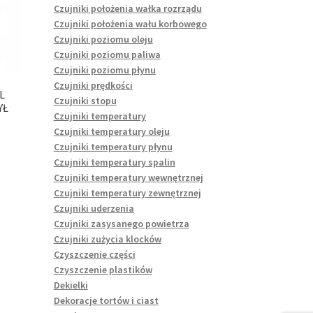
Czujniki położenia wałka rozrządu
Czujniki położenia wału korbowego
Czujniki poziomu oleju
Czujniki poziomu paliwa
Czujniki poziomu płynu
Czujniki prędkości
L
Czujniki stopu
YŁ
Czujniki temperatury
Czujniki temperatury oleju
Czujniki temperatury płynu
Czujniki temperatury spalin
Czujniki temperatury wewnętrznej
Czujniki temperatury zewnętrznej
Czujniki uderzenia
Czujniki zasysanego powietrza
Czujniki zużycia klocków
Czyszczenie części
Czyszczenie plastików
Dekielki
Dekoracje tortów i ciast