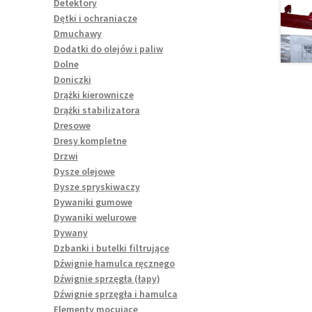
Detektory
Dętki i ochraniacze
Dmuchawy
Dodatki do olejów i paliw
Dolne
Doniczki
Drążki kierownicze
Drążki stabilizatora
Dresowe
Dresy kompletne
Drzwi
Dysze olejowe
Dysze spryskiwaczy
Dywaniki gumowe
Dywaniki welurowe
Dywany
Dzbanki i butelki filtrujące
Dźwignie hamulca ręcznego
Dźwignie sprzęgła (łapy)
Dźwignie sprzęgła i hamulca
Elementy mocujące