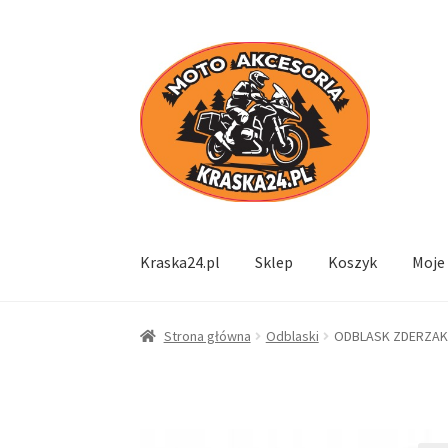
Przejdź
Przejdź
do
do
nawigacji
treści
Kraska24.pl
Sklep
Koszyk
Moje
Strona główna
Odblaski
ODBLASK ZDERZAKA