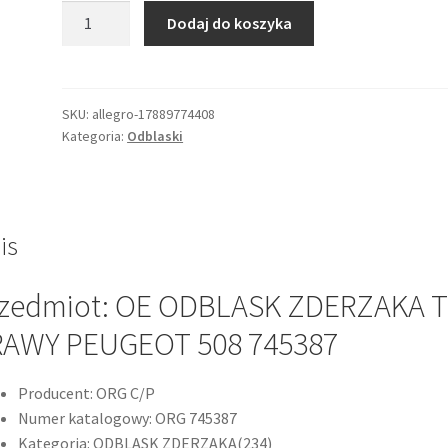
ilość
Dodaj do koszyka
ODBLASK
ZDERZAKA
P
508
SKU:
allegro-17889774408
Kategoria:
Odblaski
10-
18
KOMBI
RH
OE
is
745387
zedmiot: OE ODBLASK ZDERZAKA T
RAWY PEUGEOT 508 745387
Producent: ORG C/P
Numer katalogowy: ORG 745387
Kategoria: ODBLASK ZDERZAKA(234)