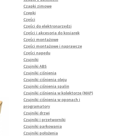
Czapki zimowe
Czepki
Części
Części do elektronarzędzi
Części i akcesoria do kosiarek
Części montażowe
Części montażowe i naprawcze
Części napędu
Czujniki
Czujniki ABS
Czujniki ciśnienia
Czujniki ciśnienia oleju
Czujniki ciśnienia spalin
Czujniki ciśnienia w kolektorze (MAP)
Czujniki ciśnienia w oponach i
programatory
Czujniki drzwi
Czujniki i przetworniki
Czujniki parkowania
Czujniki położenia