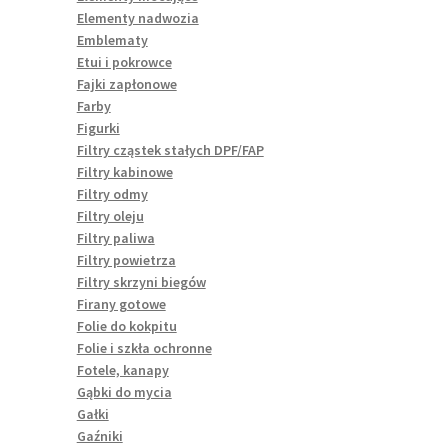
Elementy nadwozia
Emblematy
Etui i pokrowce
Fajki zapłonowe
Farby
Figurki
Filtry cząstek stałych DPF/FAP
Filtry kabinowe
Filtry odmy
Filtry oleju
Filtry paliwa
Filtry powietrza
Filtry skrzyni biegów
Firany gotowe
Folie do kokpitu
Folie i szkła ochronne
Fotele, kanapy
Gąbki do mycia
Gałki
Gaźniki