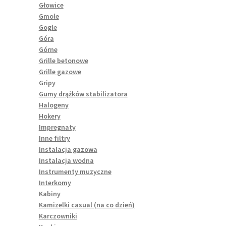
Głowice
Gmole
Gogle
Góra
Górne
Grille betonowe
Grille gazowe
Gripy
Gumy drążków stabilizatora
Halogeny
Hokery
Impregnaty
Inne filtry
Instalacja gazowa
Instalacja wodna
Instrumenty muzyczne
Interkomy
Kabiny
Kamizelki casual (na co dzień)
Karczowniki