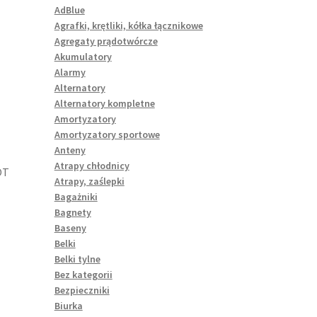
AdBlue
Agrafki, krętliki, kółka łącznikowe
Agregaty prądotwórcze
Akumulatory
Alarmy
Alternatory
Alternatory kompletne
Amortyzatory
Amortyzatory sportowe
Anteny
Atrapy chłodnicy
OT
Atrapy, zaślepki
Bagażniki
Bagnety
Baseny
Belki
Belki tylne
Bez kategorii
Bezpieczniki
Biurka