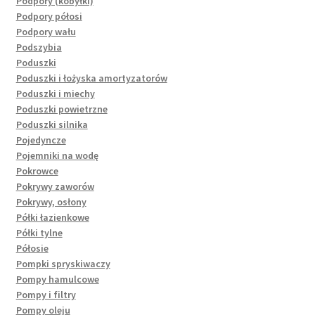
Podpory (kobyłki)
Podpory półosi
Podpory wału
Podszybia
Poduszki
Poduszki i łożyska amortyzatorów
Poduszki i miechy
Poduszki powietrzne
Poduszki silnika
Pojedyncze
Pojemniki na wodę
Pokrowce
Pokrywy zaworów
Pokrywy, osłony
Półki łazienkowe
Półki tylne
Półosie
Pompki spryskiwaczy
Pompy hamulcowe
Pompy i filtry
Pompy oleju