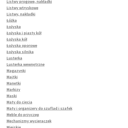
Listwy progowe, nakładki
Listwy wtryskowe
Listwy, nakładki
Łóżka
Łożyska
Łożyska i piasty kół
Łożyska kół
Łożyska oporowe
Łożyska silnika
Lusterka
Lusterka wewnętrzne
Magazynki
Majtki
Manetki
Markizy
Maski
Maty do cięcia
Maty i organizery do szuflad i szafek
Meble do przyczep
Mechanizmy wycieraczek
Miejskie