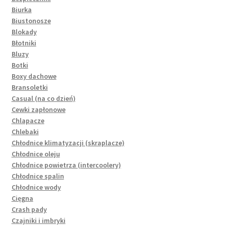
Biurka
Biustonosze
Blokady
Błotniki
Bluzy
Botki
Boxy dachowe
Bransoletki
Casual (na co dzień)
Cewki zapłonowe
Chlapacze
Chlebaki
Chłodnice klimatyzacji (skraplacze)
Chłodnice oleju
Chłodnice powietrza (intercoolery)
Chłodnice spalin
Chłodnice wody
Cięgna
Crash pady
Czajniki i imbryki