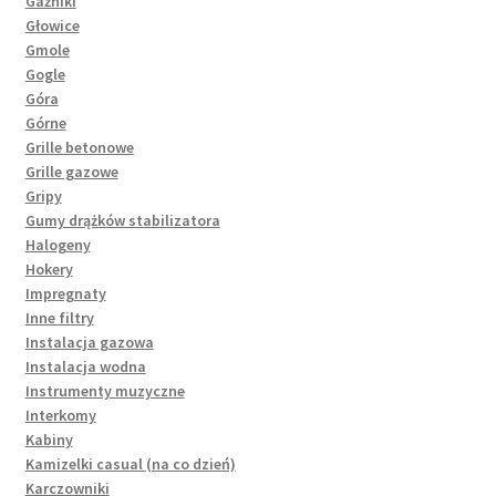
Gaźniki
Głowice
Gmole
Gogle
Góra
Górne
Grille betonowe
Grille gazowe
Gripy
Gumy drążków stabilizatora
Halogeny
Hokery
Impregnaty
Inne filtry
Instalacja gazowa
Instalacja wodna
Instrumenty muzyczne
Interkomy
Kabiny
Kamizelki casual (na co dzień)
Karczowniki