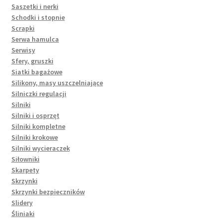
Saszetki i nerki
Schodki i stopnie
Scrapki
Serwa hamulca
Serwisy
Sfery, gruszki
Siatki bagażowe
Silikony, masy uszczelniające
Silniczki regulacji
Silniki
Silniki i osprzęt
Silniki kompletne
Silniki krokowe
Silniki wycieraczek
Siłowniki
Skarpety
Skrzynki
Skrzynki bezpieczników
Slidery
Śliniaki