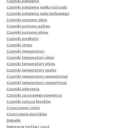
Czujniki położenia
Czujniki położenia wałka rozrządu
Czujniki położenia wału korbowego
Czujniki poziomu oleju
Czujniki poziomu paliwa
Czujniki poziomu płynu
Czujniki prędkości
Czujniki stopu
Czujniki temperatury
Czujniki temperatury oleju
Czujniki temperatury płynu
Czujniki temperatury spalin
Czujniki temperatury wewnętrznej
Czujniki temperatury zewnętrznej
Czujniki uderzenia
Czujniki zasysanego powietrza
Czujniki zużycia klocków
Czyszczenie części
Czyszczenie plastików
Dekielki
Dekoracje tortów i ciast