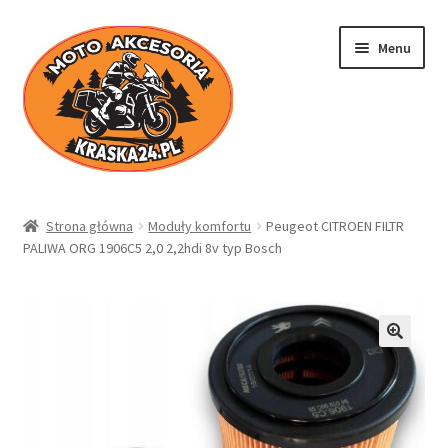
Przejdź
Przejdź
Menu
do
do
nawigacji
treści
Kraska24.pl
Strona główna
Moduły komfortu
Peugeot CITROEN FILTR
PALIWA ORG 1906C5 2,0 2,2hdi 8v typ Bosch
Sklep
Koszyk
Moje konto
Regulamin