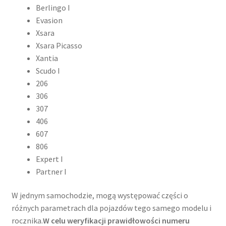
Berlingo I
Evasion
Xsara
Xsara Picasso
Xantia
Scudo I
206
306
307
406
607
806
Expert I
Partner I
W jednym samochodzie, mogą występować części o
różnych parametrach dla pojazdów tego samego modelu i
rocznika.
W celu weryfikacji prawidłowości numeru