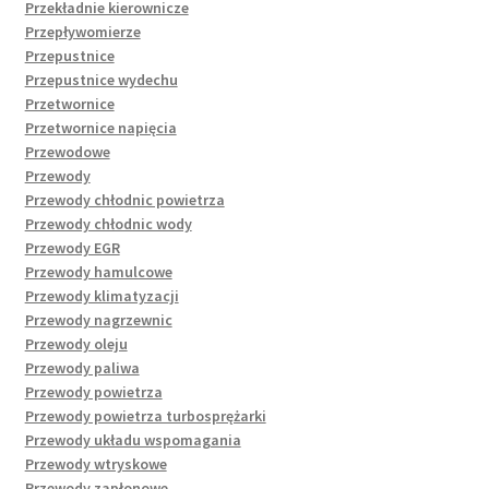
Przekładnie kierownicze
Przepływomierze
Przepustnice
Przepustnice wydechu
Przetwornice
Przetwornice napięcia
Przewodowe
Przewody
Przewody chłodnic powietrza
Przewody chłodnic wody
Przewody EGR
Przewody hamulcowe
Przewody klimatyzacji
Przewody nagrzewnic
Przewody oleju
Przewody paliwa
Przewody powietrza
Przewody powietrza turbosprężarki
Przewody układu wspomagania
Przewody wtryskowe
Przewody zapłonowe