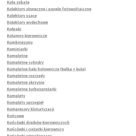
Koła zębate
Kolektory słoneczne i panele fotowoltaiczne
Kolektory ssące
Kolektory wydechowe
Kołpaki
Kolumny kierownicze
Kombinezony
Kominiarki
Kompletne
Kompletne cylindry
Kompletne haki holownicze (belka + kula)
Kompletne rozrządy
Kompletne skrzynie
Kompletne turbosprężarki
Komplety
Komplety sprzęgieł
Kompresory klimatyzacji
Końcowe
Końcówki drążków kierowniczych
Końcówki i ciężarki kierownicy
Końcówki wtryskiwaczy