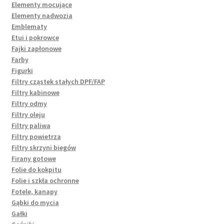
Elementy mocujące
Elementy nadwozia
Emblematy
Etui i pokrowce
Fajki zapłonowe
Farby
Figurki
Filtry cząstek stałych DPF/FAP
Filtry kabinowe
Filtry odmy
Filtry oleju
Filtry paliwa
Filtry powietrza
Filtry skrzyni biegów
Firany gotowe
Folie do kokpitu
Folie i szkła ochronne
Fotele, kanapy
Gąbki do mycia
Gałki