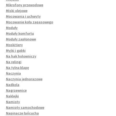
Mikrofony przewodowe
Miski olejowe
Mocowania i uchwyty
Mocowanie koła zapasowego
Moduły
Moduły komfortu
Moduły zapłonowe
Moskitiery
Myjki i gąbki
Na hak holowniczy
Na relingi
Na tylną klapę
Naczynia
Naczynia jednorazowe
Nadkola
Nagrzewnice
Naklejki
Namioty
Namioty samochodowe
Napinacze łańcucha