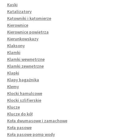
Kaski
Katalizatory
Kątowniki i kątomierze
Kierownice
Kierownice powietrza
Kierunkowskazy
Klaksony
Klamki
Klamki wewnętrzne
Klamki zewnętrzne
Klapki
Klapy bagażnika
Klemy
Klocki hamulcowe
Klocki szlifierskie
Klucze
Klucze do kół
Koła dwumasowe i zamachowe
Koła pasowe
Koła pasowe pomp wody