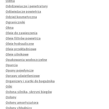
Odma
Odrdzewiacze i penetratory
Odświeżacze powietrza
Odzież kosmetyczna
Ograniczniki
Okna
Oleje do zawieszenia
Oleje filtrów powietrza
Oleje hydrauliczne
Oleje przekładniowe
Oleje silnikowe
Opakowania wodoszczelne
Oparcia
Opony pojedyncze
Oprawy oświetleniowe
Organizery i siatki do bagażnika
Ośki
Osłona silnika, skrzyni biegów
Osłony
Osłony amortyzatora
Osłony chłodnicy