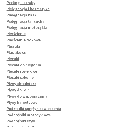
Peelingi i scruby
Pielęgnacja i kosmetyka
Pielęgnacja kasku
Pielęgnacja łańcucha
Pielęgnacja motocykla
Pierścienie
Pierścienie tłokowe
Plastiki
Plastikowe
Plecaki
Plecaki do biegania
Plecaki rowerowe
Plecaki szkolne
Płyny chłodnicze
Płyny do FAP
Płyny do wspomagania
Płyny hamulcowe
Podkładki sprężyn zawieszenia
Podnośniki motocyklowe
Podnośniki szyb