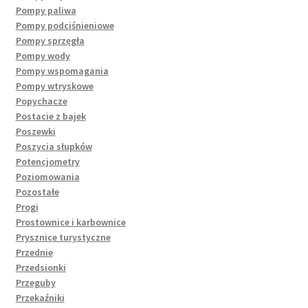
Pompy paliwa
Pompy podciśnieniowe
Pompy sprzęgła
Pompy wody
Pompy wspomagania
Pompy wtryskowe
Popychacze
Postacie z bajek
Poszewki
Poszycia słupków
Potencjometry
Poziomowania
Pozostałe
Progi
Prostownice i karbownice
Prysznice turystyczne
Przednie
Przedsionki
Przeguby
Przekaźniki