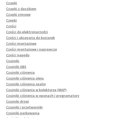
Czapki
Czapki z daszkiem
Czapki zimowe
Czepki
Części
Części do elektronarzędzi
Części i akcesoria do kosiarek
Części montażowe
Części montażowe i naprawcze
Części napędu
Czujniki
Czujniki ABS
Czujniki ciśnienia
Czujniki ciśnienia oleju
Czujniki ciśnienia spalin
Czujniki ciśnienia w kolektorze (MAP)
Czujniki ciśnienia w oponach i programatory
Czujniki drzwi
Czujniki i przetworniki
Czujniki parkowania