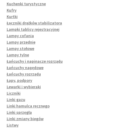
Kuchenki turystyczne
Kufry
Kurtki
Łączniki drążków stabilizatora
Lampki tablicy rejestracyjnej
Lampy cofania
Lampy przednie
Lampy stołowe
Lampy tylne
Łańcuchy i napinacze rozrządu
Łańcuchy napędowe
Łańcuchy rozrządu
Łapy, podpory
Lewarki i wybieraki
Liczniki
Linki gazu
Linki hamulca ręcznego
Linki sprzęgła
Linki zmiany biegów
Listwy