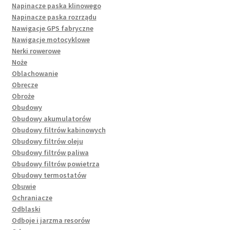
Napinacze paska klinowego
Napinacze paska rozrządu
Nawigacje GPS fabryczne
Nawigacje motocyklowe
Nerki rowerowe
Noże
Oblachowanie
Obręcze
Obroże
Obudowy
Obudowy akumulatorów
Obudowy filtrów kabinowych
Obudowy filtrów oleju
Obudowy filtrów paliwa
Obudowy filtrów powietrza
Obudowy termostatów
Obuwie
Ochraniacze
Odblaski
Odboje i jarzma resorów