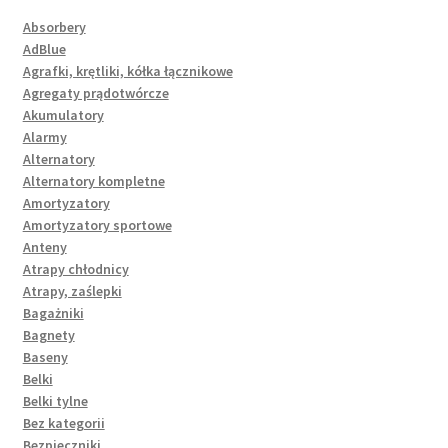
Absorbery
AdBlue
Agrafki, krętliki, kółka łącznikowe
Agregaty prądotwórcze
Akumulatory
Alarmy
Alternatory
Alternatory kompletne
Amortyzatory
Amortyzatory sportowe
Anteny
Atrapy chłodnicy
Atrapy, zaślepki
Bagażniki
Bagnety
Baseny
Belki
Belki tylne
Bez kategorii
Bezpieczniki