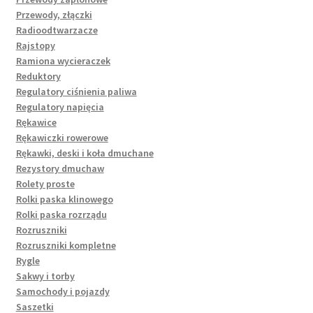
Przewody, złączki
Radioodtwarzacze
Rajstopy
Ramiona wycieraczek
Reduktory
Regulatory ciśnienia paliwa
Regulatory napięcia
Rękawice
Rękawiczki rowerowe
Rękawki, deski i koła dmuchane
Rezystory dmuchaw
Rolety proste
Rolki paska klinowego
Rolki paska rozrządu
Rozruszniki
Rozruszniki kompletne
Rygle
Sakwy i torby
Samochody i pojazdy
Saszetki