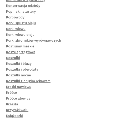
Konserwacja odzieży
Kopniaki, startery
Korbowody
Korki spustu oleju
Korki wlewu
Korki wlewu oleju
Korki zbiorników wyrównawczych
Kostiumy męskie
Kosze sprzęgłowe
Koszulki
Koszulki i bluzy
Koszulki i obwoluty
Koszulki nocne
Koszulki z długim rękawem
Kratki nawiewu
Króćce
Króćce głowicy
Krzesła
Krzyżaki wału
Książeczki