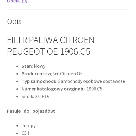
Opinie (0)
Opis
FILTR PALIWA CITROEN
PEUGEOT OE 1906.C5
Stan
: Nowy
Producent części
: Citroen OE
Typ samochodu
: Samochody osobowe dostawcze
Numer katalogowy oryginału
: 1906.C5
Silnik: 2.0 HDi
Pasuje_do_pojazdów:
Jumpy I
C5 I