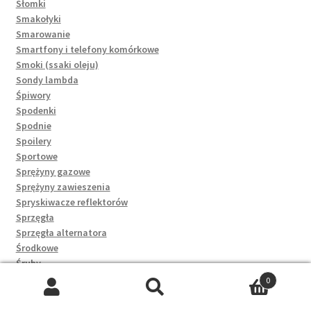
Słomki
Smakołyki
Smarowanie
Smartfony i telefony komórkowe
Smoki (ssaki oleju)
Sondy lambda
Śpiwory
Spodenki
Spodnie
Spoilery
Sportowe
Sprężyny gazowe
Sprężyny zawieszenia
Spryskiwacze reflektorów
Sprzęgła
Sprzęgła alternatora
Środkowe
Śruby
Śruby głowicy
0
Stacyjki
Szukaj:
Szukaj
Stalowe