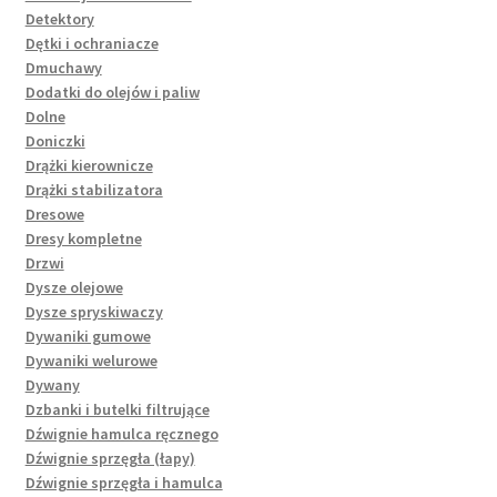
Detektory
Dętki i ochraniacze
Dmuchawy
Dodatki do olejów i paliw
Dolne
Doniczki
Drążki kierownicze
Drążki stabilizatora
Dresowe
Dresy kompletne
Drzwi
Dysze olejowe
Dysze spryskiwaczy
Dywaniki gumowe
Dywaniki welurowe
Dywany
Dzbanki i butelki filtrujące
Dźwignie hamulca ręcznego
Dźwignie sprzęgła (łapy)
Dźwignie sprzęgła i hamulca