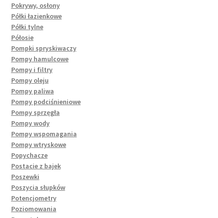
Pokrywy, osłony
Półki łazienkowe
Półki tylne
Półosie
Pompki spryskiwaczy
Pompy hamulcowe
Pompy i filtry
Pompy oleju
Pompy paliwa
Pompy podciśnieniowe
Pompy sprzęgła
Pompy wody
Pompy wspomagania
Pompy wtryskowe
Popychacze
Postacie z bajek
Poszewki
Poszycia słupków
Potencjometry
Poziomowania