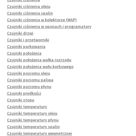
Czujniki ciśnienia oleju
Czujniki ciśnienia spalin
Czujniki ciśnienia w kolektorze (MAP)
Czujniki ciśnienia w oponach i programatory
Czujniki drzwi
Czujniki i przetworniki
Czujniki parkowania
Czujniki położenia
Czujniki położenia wałka rozrządu
Czujniki położenia wału korbowego
Czujniki poziomu oleju
Czujniki poziomu paliwa
Czujniki poziomu płynu
Czujniki prędkości
Czujniki stopu
Czujniki temperatury
Czujniki temperatury oleju
Czujniki temperatury płynu
Czujniki temperatury spalin
Czujniki temperatury wewnętrznej