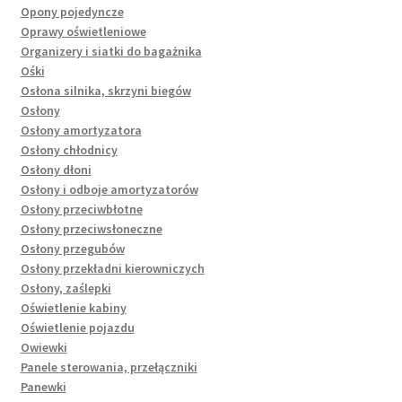
Opony pojedyncze
Oprawy oświetleniowe
Organizery i siatki do bagażnika
Ośki
Osłona silnika, skrzyni biegów
Osłony
Osłony amortyzatora
Osłony chłodnicy
Osłony dłoni
Osłony i odboje amortyzatorów
Osłony przeciwbłotne
Osłony przeciwsłoneczne
Osłony przegubów
Osłony przekładni kierowniczych
Osłony, zaślepki
Oświetlenie kabiny
Oświetlenie pojazdu
Owiewki
Panele sterowania, przełączniki
Panewki