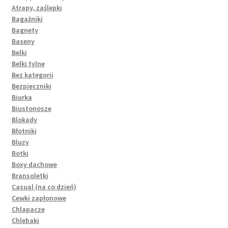
Atrapy, zaślepki
Bagażniki
Bagnety
Baseny
Belki
Belki tylne
Bez kategorii
Bezpieczniki
Biurka
Biustonosze
Blokady
Błotniki
Bluzy
Botki
Boxy dachowe
Bransoletki
Casual (na co dzień)
Cewki zapłonowe
Chlapacze
Chlebaki