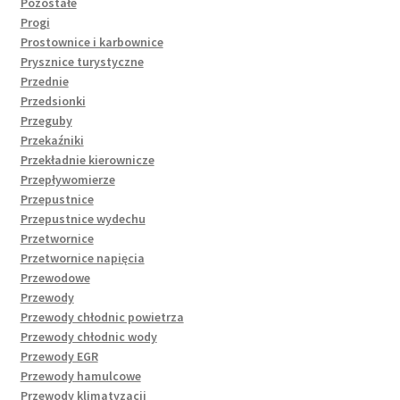
Pozostałe
Progi
Prostownice i karbownice
Prysznice turystyczne
Przednie
Przedsionki
Przeguby
Przekaźniki
Przekładnie kierownicze
Przepływomierze
Przepustnice
Przepustnice wydechu
Przetwornice
Przetwornice napięcia
Przewodowe
Przewody
Przewody chłodnic powietrza
Przewody chłodnic wody
Przewody EGR
Przewody hamulcowe
Przewody klimatyzacji