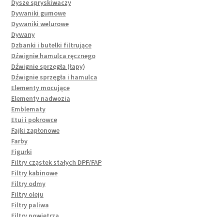
Dysze spryskiwaczy
Dywaniki gumowe
Dywaniki welurowe
Dywany
Dzbanki i butelki filtrujące
Dźwignie hamulca ręcznego
Dźwignie sprzęgła (łapy)
Dźwignie sprzęgła i hamulca
Elementy mocujące
Elementy nadwozia
Emblematy
Etui i pokrowce
Fajki zapłonowe
Farby
Figurki
Filtry cząstek stałych DPF/FAP
Filtry kabinowe
Filtry odmy
Filtry oleju
Filtry paliwa
Filtry powietrza