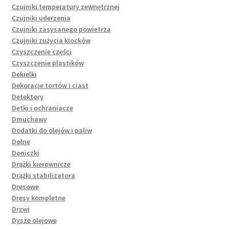
Czujniki temperatury zewnętrznej
Czujniki uderzenia
Czujniki zasysanego powietrza
Czujniki zużycia klocków
Czyszczenie części
Czyszczenie plastików
Dekielki
Dekoracje tortów i ciast
Detektory
Dętki i ochraniacze
Dmuchawy
Dodatki do olejów i paliw
Dolne
Doniczki
Drążki kierownicze
Drążki stabilizatora
Dresowe
Dresy kompletne
Drzwi
Dysze olejowe