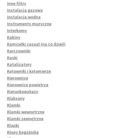
Inne filtry
Instalacja gazowa
Instalacja wodna
Instrumenty muzyczne
Interkomy
Kabiny
Kamizelki casual (na co dzień)
Karczowniki
Kaski
Katalizatory
Kątowniki i kątomierze
Kierownice
Kierownice powietrza
Kierunkowskazy
Klaksony
Klamki
Klamki wewnętrzne
Klamki zewnętrzne
Klapki
Klapy bagażnika