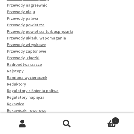
Przewody nagrzewnic
Przewody oleju
Przewody paliwa
Przewody powietrza
Przewody powietrza turbosprężarki
Przewody układu wspomagania
Przewody wtryskowe
Przewody zapłonowe
Przewody, złączki
Radioodtwarzacze
Rajstopy
Ramiona wycieraczek
Reduktory
Regulatory ciśnienia paliwa
Regulatory napięcia
Rękawice
Rękawiczki rowerowe
Rękawki, deski i koła dmuchane
0
Rezystory dmuchaw
Szukaj:
Szukaj
Rolety proste