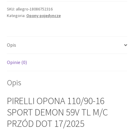
110/90-
16
SKU:
allegro-18086752316
Kategoria:
Opony pojedyncze
SPORT
DEMON
59V
TL
Opis
M/C
PRZÓD
DOT
Opinie (0)
17/2025
Opis
PIRELLI OPONA 110/90-16
SPORT DEMON 59V TL M/C
PRZÓD DOT 17/2025