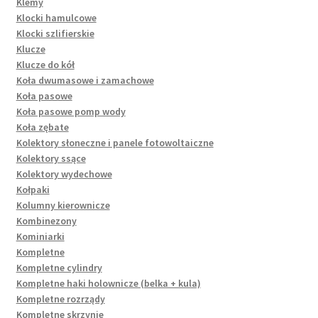
Klemy
Klocki hamulcowe
Klocki szlifierskie
Klucze
Klucze do kół
Koła dwumasowe i zamachowe
Koła pasowe
Koła pasowe pomp wody
Koła zębate
Kolektory słoneczne i panele fotowoltaiczne
Kolektory ssące
Kolektory wydechowe
Kołpaki
Kolumny kierownicze
Kombinezony
Kominiarki
Kompletne
Kompletne cylindry
Kompletne haki holownicze (belka + kula)
Kompletne rozrządy
Kompletne skrzynie