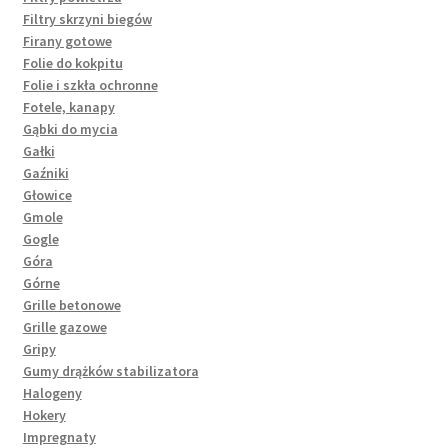
Filtry skrzyni biegów
Firany gotowe
Folie do kokpitu
Folie i szkła ochronne
Fotele, kanapy
Gąbki do mycia
Gałki
Gaźniki
Głowice
Gmole
Gogle
Góra
Górne
Grille betonowe
Grille gazowe
Gripy
Gumy drążków stabilizatora
Halogeny
Hokery
Impregnaty