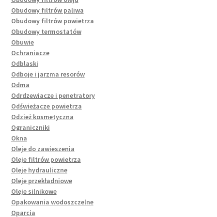
Obudowy filtrów paliwa
Obudowy filtrów powietrza
Obudowy termostatów
Obuwie
Ochraniacze
Odblaski
Odboje i jarzma resorów
Odma
Odrdzewiacze i penetratory
Odświeżacze powietrza
Odzież kosmetyczna
Ograniczniki
Okna
Oleje do zawieszenia
Oleje filtrów powietrza
Oleje hydrauliczne
Oleje przekładniowe
Oleje silnikowe
Opakowania wodoszczelne
Oparcia