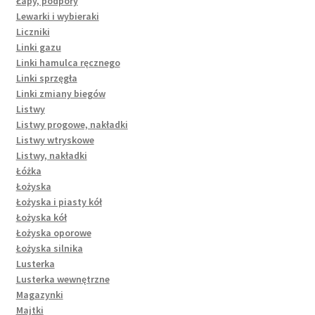
Łapy, podpory
Lewarki i wybieraki
Liczniki
Linki gazu
Linki hamulca ręcznego
Linki sprzęgła
Linki zmiany biegów
Listwy
Listwy progowe, nakładki
Listwy wtryskowe
Listwy, nakładki
Łóżka
Łożyska
Łożyska i piasty kół
Łożyska kół
Łożyska oporowe
Łożyska silnika
Lusterka
Lusterka wewnętrzne
Magazynki
Majtki