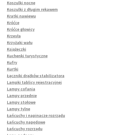
Koszulki nocne
Koszulki z długim rękawem
Kratki nawiewu
Króćce
Króćce głowicy
Krzesła
Krzyżaki wału
Książeczki
Kuchenki turystyczne
Kufry
Kurtki
Łączniki drążków stabilizatora
Lampki tablicy rejestracyjnej
Lampy cofania
Lampy przednie
Lampy stołowe
Lampy tylne
Łańcuchy i napinacze rozrządu
Łańcuchy napędowe
Łańcuchy rozrządu