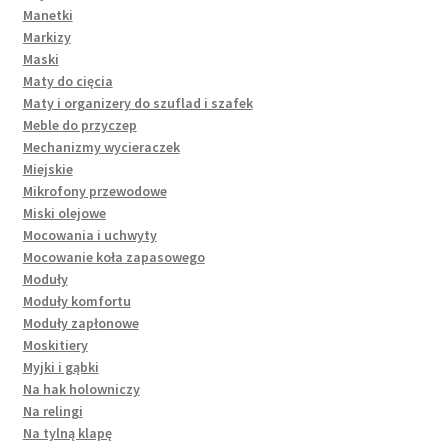
Manetki
Markizy
Maski
Maty do cięcia
Maty i organizery do szuflad i szafek
Meble do przyczep
Mechanizmy wycieraczek
Miejskie
Mikrofony przewodowe
Miski olejowe
Mocowania i uchwyty
Mocowanie koła zapasowego
Moduły
Moduły komfortu
Moduły zapłonowe
Moskitiery
Myjki i gąbki
Na hak holowniczy
Na relingi
Na tylną klapę