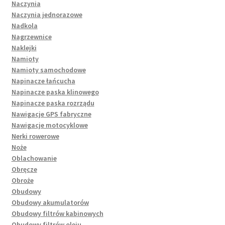
Naczynia
Naczynia jednorazowe
Nadkola
Nagrzewnice
Naklejki
Namioty
Namioty samochodowe
Napinacze łańcucha
Napinacze paska klinowego
Napinacze paska rozrządu
Nawigacje GPS fabryczne
Nawigacje motocyklowe
Nerki rowerowe
Noże
Oblachowanie
Obręcze
Obroże
Obudowy
Obudowy akumulatorów
Obudowy filtrów kabinowych
Obudowy filtrów oleju