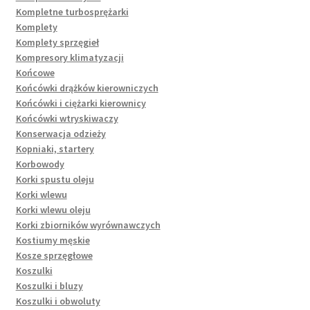
Kompletne turbosprężarki
Komplety
Komplety sprzęgieł
Kompresory klimatyzacji
Końcowe
Końcówki drążków kierowniczych
Końcówki i ciężarki kierownicy
Końcówki wtryskiwaczy
Konserwacja odzieży
Kopniaki, startery
Korbowody
Korki spustu oleju
Korki wlewu
Korki wlewu oleju
Korki zbiorników wyrównawczych
Kostiumy męskie
Kosze sprzęgłowe
Koszulki
Koszulki i bluzy
Koszulki i obwoluty