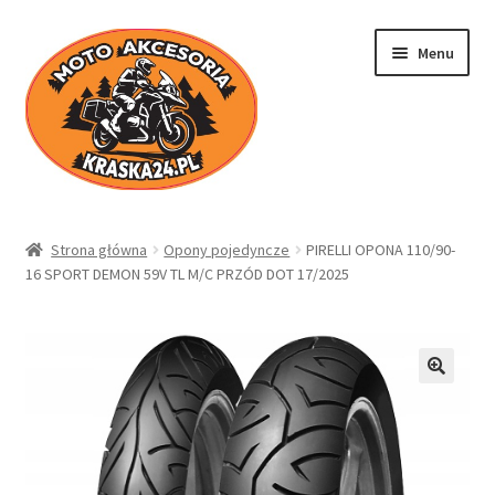
Przejdź
Przejdź
Menu
do
do
nawigacji
treści
Kraska24.pl
Strona główna
Opony pojedyncze
PIRELLI OPONA 110/90-
16 SPORT DEMON 59V TL M/C PRZÓD DOT 17/2025
Sklep
Koszyk
Moje konto
Regulamin