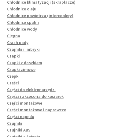
Chłodnice klimatyzacji (skraplacze)
Chłodnice oleju
Chłodnice powietrza (intercoolery)
Chłodnice spalin
Chłodnice wody
Cięgna
Crash pady
Czajniki i imbryki
Czapki
Czapki z daszkiem
Czapki zimowe
Czepki
Części
Części do elektronarzędzi
Części i akcesoria do kosiarek
Części montażowe
Części montażowe i naprawcze
Części napędu
Czujniki
Czujniki ABS
Czujniki ciśnienia