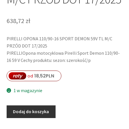
638,72
zł
PIRELLI OPONA 110/90-16 SPORT DEMON 59V TL M/C
PRZÓD DOT 17/2025
PIRELLIOpona motocyklowa Pirelli Sport Demon 110/90-
16 59 V Cechy produktu: sezon: szerokość/p
raty
18,52
PLN
od
1 w magazynie
ilość
Dodaj do koszyka
PIRELLI
OPONA