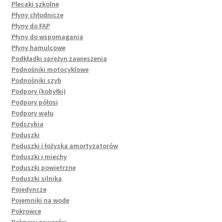
Plecaki szkolne
Płyny chłodnicze
Płyny do FAP
Płyny do wspomagania
Płyny hamulcowe
Podkładki sprężyn zawieszenia
Podnośniki motocyklowe
Podnośniki szyb
Podpory (kobyłki)
Podpory półosi
Podpory wału
Podszybia
Poduszki
Poduszki i łożyska amortyzatorów
Poduszki i miechy
Poduszki powietrzne
Poduszki silnika
Pojedyncze
Pojemniki na wodę
Pokrowce