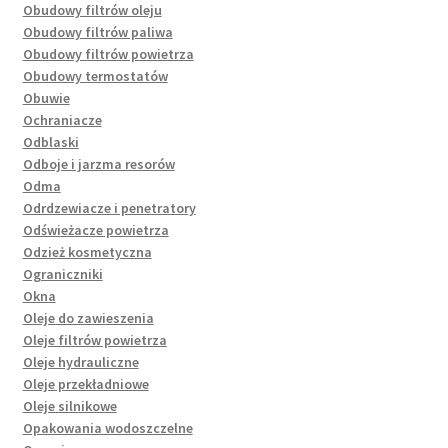
Obudowy filtrów oleju
Obudowy filtrów paliwa
Obudowy filtrów powietrza
Obudowy termostatów
Obuwie
Ochraniacze
Odblaski
Odboje i jarzma resorów
Odma
Odrdzewiacze i penetratory
Odświeżacze powietrza
Odzież kosmetyczna
Ograniczniki
Okna
Oleje do zawieszenia
Oleje filtrów powietrza
Oleje hydrauliczne
Oleje przekładniowe
Oleje silnikowe
Opakowania wodoszczelne