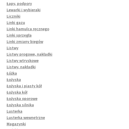
Łapy, podpory
Lewarki i wybieraki
Liczniki
Linki gazu
Linki hamulca ręcznego
Linki sprzęgła
Linki zmiany biegów
Listwy
Listwy progowe, nakładki
Listwy wtryskowe
Listwy, nakładki
Łóżka
Łożyska
Łożyska i piasty kół
Łożyska kół
Łożyska oporowe
Łożyska silnika
Lusterka
Lusterka wewnętrzne
Magazynki