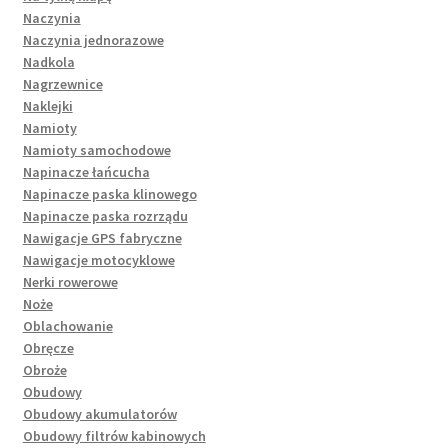
Naczynia
Naczynia jednorazowe
Nadkola
Nagrzewnice
Naklejki
Namioty
Namioty samochodowe
Napinacze łańcucha
Napinacze paska klinowego
Napinacze paska rozrządu
Nawigacje GPS fabryczne
Nawigacje motocyklowe
Nerki rowerowe
Noże
Oblachowanie
Obręcze
Obroże
Obudowy
Obudowy akumulatorów
Obudowy filtrów kabinowych