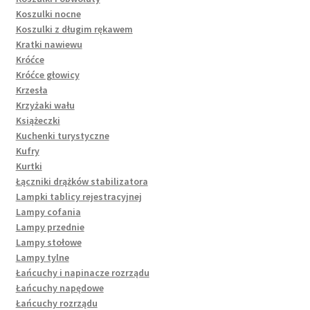
Koszulki nocne
Koszulki z długim rękawem
Kratki nawiewu
Króćce
Króćce głowicy
Krzesła
Krzyżaki wału
Książeczki
Kuchenki turystyczne
Kufry
Kurtki
Łączniki drążków stabilizatora
Lampki tablicy rejestracyjnej
Lampy cofania
Lampy przednie
Lampy stołowe
Lampy tylne
Łańcuchy i napinacze rozrządu
Łańcuchy napędowe
Łańcuchy rozrządu