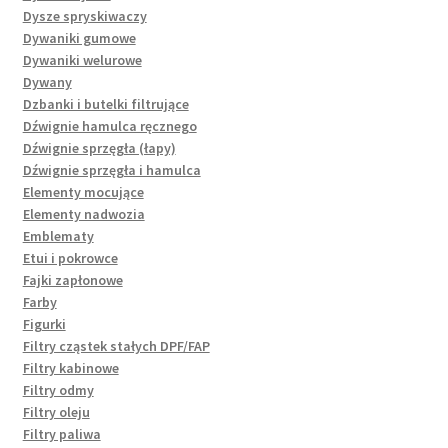
Dysze spryskiwaczy
Dywaniki gumowe
Dywaniki welurowe
Dywany
Dzbanki i butelki filtrujące
Dźwignie hamulca ręcznego
Dźwignie sprzęgła (łapy)
Dźwignie sprzęgła i hamulca
Elementy mocujące
Elementy nadwozia
Emblematy
Etui i pokrowce
Fajki zapłonowe
Farby
Figurki
Filtry cząstek stałych DPF/FAP
Filtry kabinowe
Filtry odmy
Filtry oleju
Filtry paliwa