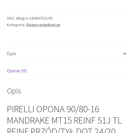
OPONA
90/80-
16
SKU:
allegro-18086753199
Kategoria:
Opony pojedyncze
MANDRAKE
MT15
REINF
51J
Opis
TL
REINF
PRZÓD/TYŁ
Opinie (0)
DOT
24/20
Opis
PIRELLI OPONA 90/80-16
MANDRAKE MT15 REINF 51J TL
REINF PRZÓD/TYŁ DOT 24/20