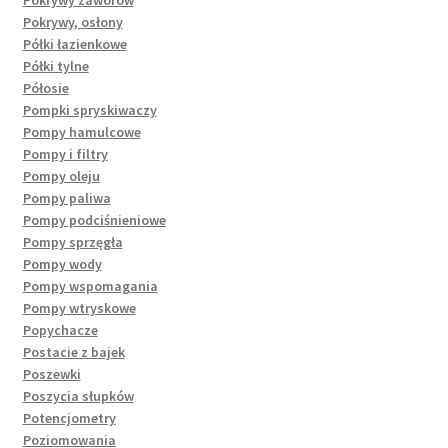
Pokrywy zaworów
Pokrywy, osłony
Półki łazienkowe
Półki tylne
Półosie
Pompki spryskiwaczy
Pompy hamulcowe
Pompy i filtry
Pompy oleju
Pompy paliwa
Pompy podciśnieniowe
Pompy sprzęgła
Pompy wody
Pompy wspomagania
Pompy wtryskowe
Popychacze
Postacie z bajek
Poszewki
Poszycia słupków
Potencjometry
Poziomowania