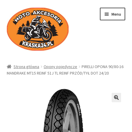
Przejdź
Przejdź
Menu
do
do
nawigacji
treści
Kraska24.pl
Strona główna
Opony pojedyncze
PIRELLI OPONA 90/80-16
MANDRAKE MT15 REINF 51J TL REINF PRZÓD/TYŁ DOT 24/20
Sklep
Koszyk
Moje konto
Regulamin