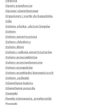
Oparcia
Opony pojedyncze
Oprawy oświetleniowe
Organizery i siatki do bagażnika
Ośki
Osłona silnika, skrzyni biegów
Osłony
Osłony amortyzatora
Osłony chłodnicy
Osłony dłoni
Osłony i odboje amortyzatorów
Osłony przeciwbłotne
Osłony przeciwsłoneczne
Osłony przegubów
Osłony przekładni kierowniczych
Osłony, zaślepki
Oświetlenie kabiny
Oświetlenie pojazdu
Owiewki
Panele sterowania, przełączniki
Panewki