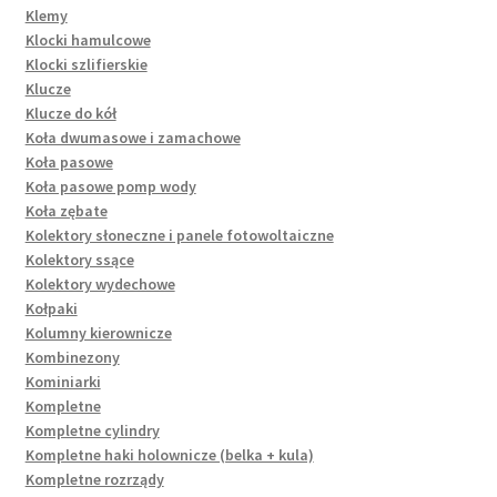
Klemy
Klocki hamulcowe
Klocki szlifierskie
Klucze
Klucze do kół
Koła dwumasowe i zamachowe
Koła pasowe
Koła pasowe pomp wody
Koła zębate
Kolektory słoneczne i panele fotowoltaiczne
Kolektory ssące
Kolektory wydechowe
Kołpaki
Kolumny kierownicze
Kombinezony
Kominiarki
Kompletne
Kompletne cylindry
Kompletne haki holownicze (belka + kula)
Kompletne rozrządy