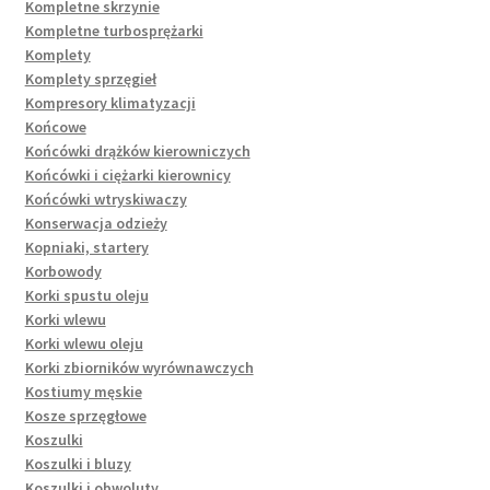
Kompletne skrzynie
Kompletne turbosprężarki
Komplety
Komplety sprzęgieł
Kompresory klimatyzacji
Końcowe
Końcówki drążków kierowniczych
Końcówki i ciężarki kierownicy
Końcówki wtryskiwaczy
Konserwacja odzieży
Kopniaki, startery
Korbowody
Korki spustu oleju
Korki wlewu
Korki wlewu oleju
Korki zbiorników wyrównawczych
Kostiumy męskie
Kosze sprzęgłowe
Koszulki
Koszulki i bluzy
Koszulki i obwoluty