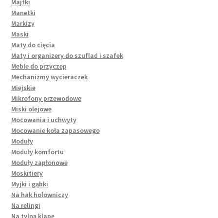
Majtki
Manetki
Markizy
Maski
Maty do cięcia
Maty i organizery do szuflad i szafek
Meble do przyczep
Mechanizmy wycieraczek
Miejskie
Mikrofony przewodowe
Miski olejowe
Mocowania i uchwyty
Mocowanie koła zapasowego
Moduły
Moduły komfortu
Moduły zapłonowe
Moskitiery
Myjki i gąbki
Na hak holowniczy
Na relingi
Na tylną klapę