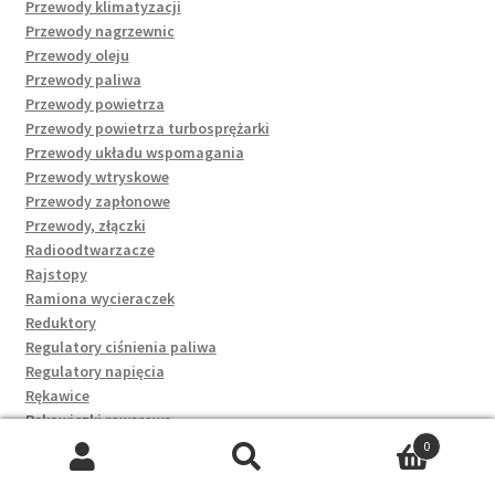
Przewody klimatyzacji
Przewody nagrzewnic
Przewody oleju
Przewody paliwa
Przewody powietrza
Przewody powietrza turbosprężarki
Przewody układu wspomagania
Przewody wtryskowe
Przewody zapłonowe
Przewody, złączki
Radioodtwarzacze
Rajstopy
Ramiona wycieraczek
Reduktory
Regulatory ciśnienia paliwa
Regulatory napięcia
Rękawice
Rękawiczki rowerowe
Rękawki, deski i koła dmuchane
0
Rezystory dmuchaw
Szukaj:
Szukaj
Rolety proste