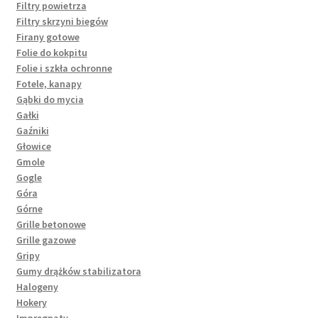
Filtry powietrza
Filtry skrzyni biegów
Firany gotowe
Folie do kokpitu
Folie i szkła ochronne
Fotele, kanapy
Gąbki do mycia
Gałki
Gaźniki
Głowice
Gmole
Gogle
Góra
Górne
Grille betonowe
Grille gazowe
Gripy
Gumy drążków stabilizatora
Halogeny
Hokery