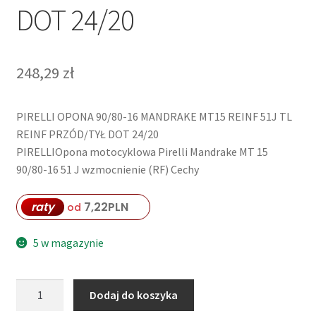
DOT 24/20
248,29
zł
PIRELLI OPONA 90/80-16 MANDRAKE MT15 REINF 51J TL
REINF PRZÓD/TYŁ DOT 24/20
PIRELLIOpona motocyklowa Pirelli Mandrake MT 15
90/80-16 51 J wzmocnienie (RF) Cechy
raty
7,22
PLN
od
5 w magazynie
ilość
Dodaj do koszyka
PIRELLI