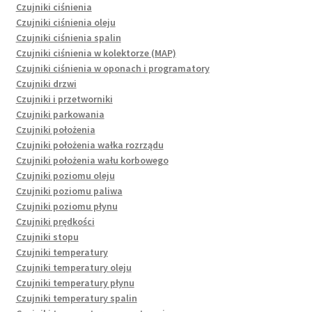
Czujniki ciśnienia
Czujniki ciśnienia oleju
Czujniki ciśnienia spalin
Czujniki ciśnienia w kolektorze (MAP)
Czujniki ciśnienia w oponach i programatory
Czujniki drzwi
Czujniki i przetworniki
Czujniki parkowania
Czujniki położenia
Czujniki położenia wałka rozrządu
Czujniki położenia wału korbowego
Czujniki poziomu oleju
Czujniki poziomu paliwa
Czujniki poziomu płynu
Czujniki prędkości
Czujniki stopu
Czujniki temperatury
Czujniki temperatury oleju
Czujniki temperatury płynu
Czujniki temperatury spalin