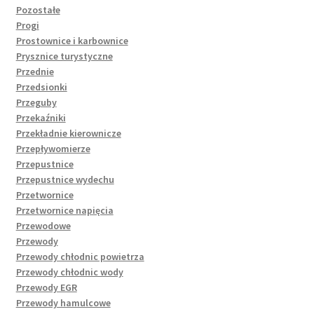
Pozostałe
Progi
Prostownice i karbownice
Prysznice turystyczne
Przednie
Przedsionki
Przeguby
Przekaźniki
Przekładnie kierownicze
Przepływomierze
Przepustnice
Przepustnice wydechu
Przetwornice
Przetwornice napięcia
Przewodowe
Przewody
Przewody chłodnic powietrza
Przewody chłodnic wody
Przewody EGR
Przewody hamulcowe