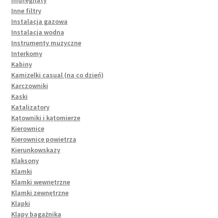
Impregnaty
Inne filtry
Instalacja gazowa
Instalacja wodna
Instrumenty muzyczne
Interkomy
Kabiny
Kamizelki casual (na co dzień)
Karczowniki
Kaski
Katalizatory
Kątowniki i kątomierze
Kierownice
Kierownice powietrza
Kierunkowskazy
Klaksony
Klamki
Klamki wewnętrzne
Klamki zewnętrzne
Klapki
Klapy bagażnika