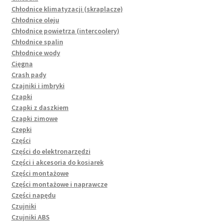
Chłodnice klimatyzacji (skraplacze)
Chłodnice oleju
Chłodnice powietrza (intercoolery)
Chłodnice spalin
Chłodnice wody
Cięgna
Crash pady
Czajniki i imbryki
Czapki
Czapki z daszkiem
Czapki zimowe
Czepki
Części
Części do elektronarzędzi
Części i akcesoria do kosiarek
Części montażowe
Części montażowe i naprawcze
Części napędu
Czujniki
Czujniki ABS