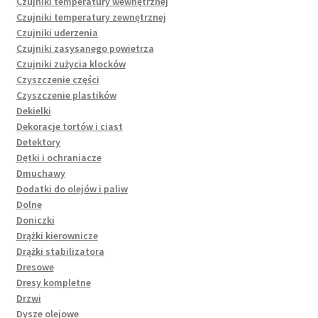
Czujniki temperatury wewnętrznej
Czujniki temperatury zewnętrznej
Czujniki uderzenia
Czujniki zasysanego powietrza
Czujniki zużycia klocków
Czyszczenie części
Czyszczenie plastików
Dekielki
Dekoracje tortów i ciast
Detektory
Dętki i ochraniacze
Dmuchawy
Dodatki do olejów i paliw
Dolne
Doniczki
Drążki kierownicze
Drążki stabilizatora
Dresowe
Dresy kompletne
Drzwi
Dysze olejowe