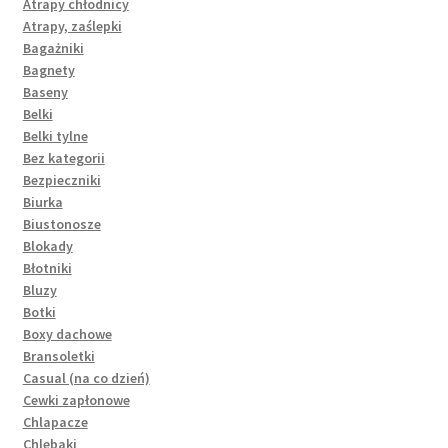
Atrapy chłodnicy
Atrapy, zaślepki
Bagażniki
Bagnety
Baseny
Belki
Belki tylne
Bez kategorii
Bezpieczniki
Biurka
Biustonosze
Blokady
Błotniki
Bluzy
Botki
Boxy dachowe
Bransoletki
Casual (na co dzień)
Cewki zapłonowe
Chlapacze
Chlebaki