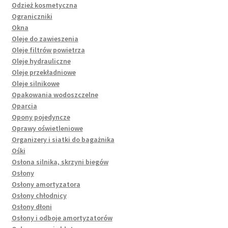
Odzież kosmetyczna
Ograniczniki
Okna
Oleje do zawieszenia
Oleje filtrów powietrza
Oleje hydrauliczne
Oleje przekładniowe
Oleje silnikowe
Opakowania wodoszczelne
Oparcia
Opony pojedyncze
Oprawy oświetleniowe
Organizery i siatki do bagażnika
Ośki
Osłona silnika, skrzyni biegów
Osłony
Osłony amortyzatora
Osłony chłodnicy
Osłony dłoni
Osłony i odboje amortyzatorów