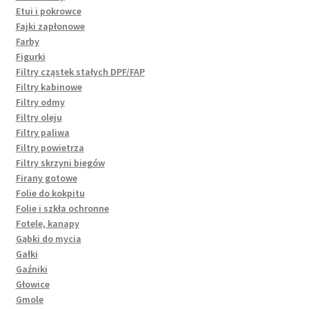
Etui i pokrowce
Fajki zapłonowe
Farby
Figurki
Filtry cząstek stałych DPF/FAP
Filtry kabinowe
Filtry odmy
Filtry oleju
Filtry paliwa
Filtry powietrza
Filtry skrzyni biegów
Firany gotowe
Folie do kokpitu
Folie i szkła ochronne
Fotele, kanapy
Gąbki do mycia
Gałki
Gaźniki
Głowice
Gmole