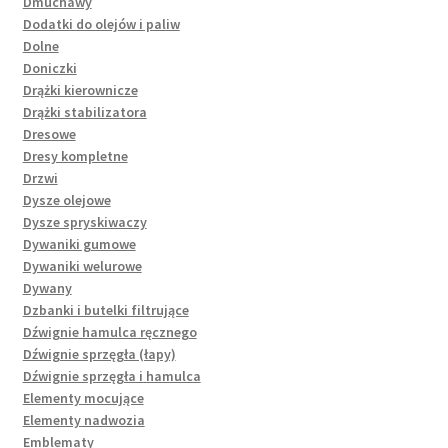
Dmuchawy
Dodatki do olejów i paliw
Dolne
Doniczki
Drążki kierownicze
Drążki stabilizatora
Dresowe
Dresy kompletne
Drzwi
Dysze olejowe
Dysze spryskiwaczy
Dywaniki gumowe
Dywaniki welurowe
Dywany
Dzbanki i butelki filtrujące
Dźwignie hamulca ręcznego
Dźwignie sprzęgła (łapy)
Dźwignie sprzęgła i hamulca
Elementy mocujące
Elementy nadwozia
Emblematy