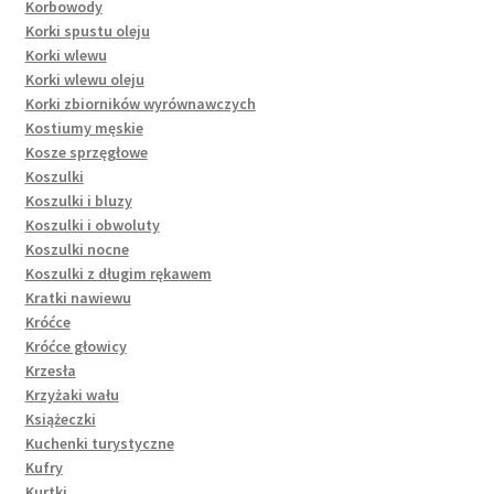
Korbowody
Korki spustu oleju
Korki wlewu
Korki wlewu oleju
Korki zbiorników wyrównawczych
Kostiumy męskie
Kosze sprzęgłowe
Koszulki
Koszulki i bluzy
Koszulki i obwoluty
Koszulki nocne
Koszulki z długim rękawem
Kratki nawiewu
Króćce
Króćce głowicy
Krzesła
Krzyżaki wału
Książeczki
Kuchenki turystyczne
Kufry
Kurtki