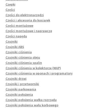
Czepki
Części
Części do elektronarzędzi
Części i akcesoria do kosiarek
Części montażowe
Części montażowe i naprawcze
Części napędu
Czujniki
Czujniki ABS
Czujniki ciśnienia
Czujniki ciśnienia oleju
Czujniki ciśnienia spalin
Czujniki ciśnienia w kolektorze (MAP)
Czujniki ciśnienia w oponach i programatory
Czujniki drzwi
Czujniki i przetworniki
Czujniki parkowania
Czujniki położenia
Czujniki położenia wałka rozrządu
Czujniki położenia wału korbowego