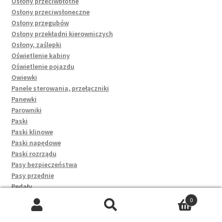
Osłony przeciwbłotne
Osłony przeciwsłoneczne
Osłony przegubów
Osłony przekładni kierowniczych
Osłony, zaślepki
Oświetlenie kabiny
Oświetlenie pojazdu
Owiewki
Panele sterowania, przełączniki
Panewki
Parowniki
Paski
Paski klinowe
Paski napędowe
Paski rozrządu
Pasy bezpieczeństwa
Pasy przednie
Pedały
Peelingi i scruby
0
Pielęgnacja i kosmetyka
Szukaj:
Szukaj
Pielęgnacja kasku