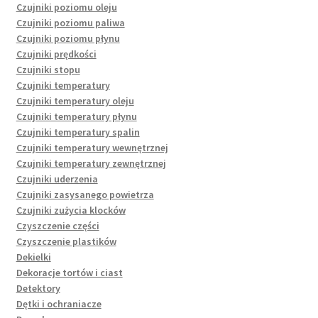
Czujniki poziomu oleju
Czujniki poziomu paliwa
Czujniki poziomu płynu
Czujniki prędkości
Czujniki stopu
Czujniki temperatury
Czujniki temperatury oleju
Czujniki temperatury płynu
Czujniki temperatury spalin
Czujniki temperatury wewnętrznej
Czujniki temperatury zewnętrznej
Czujniki uderzenia
Czujniki zasysanego powietrza
Czujniki zużycia klocków
Czyszczenie części
Czyszczenie plastików
Dekielki
Dekoracje tortów i ciast
Detektory
Dętki i ochraniacze