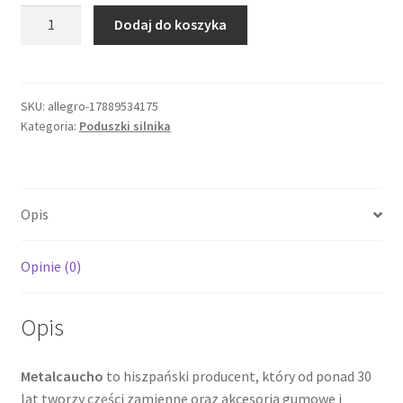
ilość
Dodaj do koszyka
PODUSZKA
SILNIKA
TYŁ
DACIA
SKU:
allegro-17889534175
Kategoria:
Poduszki silnika
LOGAN
1.4
1.5
dCi
Opis
1.6
MC-
04632
Opinie (0)
Opis
Metalcaucho
to hiszpański producent, który od ponad 30
lat tworzy części zamienne oraz akcesoria gumowe i