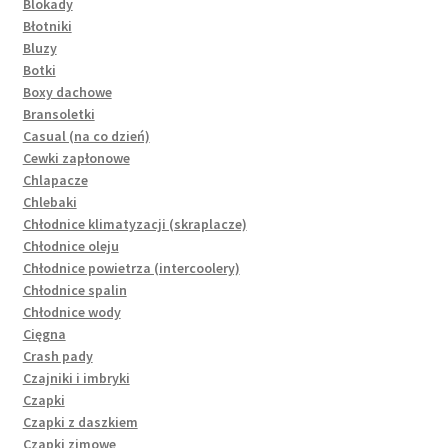
Blokady
Błotniki
Bluzy
Botki
Boxy dachowe
Bransoletki
Casual (na co dzień)
Cewki zapłonowe
Chlapacze
Chlebaki
Chłodnice klimatyzacji (skraplacze)
Chłodnice oleju
Chłodnice powietrza (intercoolery)
Chłodnice spalin
Chłodnice wody
Cięgna
Crash pady
Czajniki i imbryki
Czapki
Czapki z daszkiem
Czapki zimowe