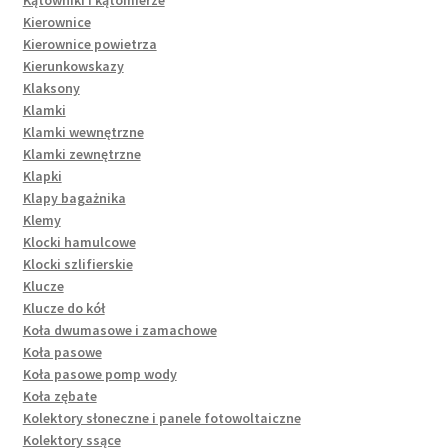
Kierownice
Kierownice powietrza
Kierunkowskazy
Klaksony
Klamki
Klamki wewnętrzne
Klamki zewnętrzne
Klapki
Klapy bagażnika
Klemy
Klocki hamulcowe
Klocki szlifierskie
Klucze
Klucze do kół
Koła dwumasowe i zamachowe
Koła pasowe
Koła pasowe pomp wody
Koła zębate
Kolektory słoneczne i panele fotowoltaiczne
Kolektory ssące