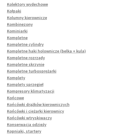
Kolektory wydechowe
Kołpaki
Kolumny kierownicze
Kombinezony
Kominiarki
Kompletne
Kompletne cylindry
Kompletne haki holownicze (belka + kula)
Kompletne rozrządy
Kompletne skrzynie
Kompletne turbosprężarki
Komplety
Komplety sprzęgieł
Kompresory klimatyzacji
Końcowe
Końcówki drążków kierowniczych
Końcówki i ciężarki kierownicy
Końcówki wtryskiwaczy
Konserwacja odzieży
Kopniaki, startery