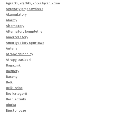
Agrafki, krętliki, kółka łącznikowe
Agregaty prądotwórcze
Akumulatory
Alarmy
Alternatory
Alternatory kompletne
Amortyzatory
Amortyzatory sportowe
Anteny
Atrapy chłodnicy
Atrapy, zaślepki
Bagażniki
Bagnety
Baseny
Belki
Belki tylne
Bez kategorii
Bezpieczniki
Biurka
Biustonosze