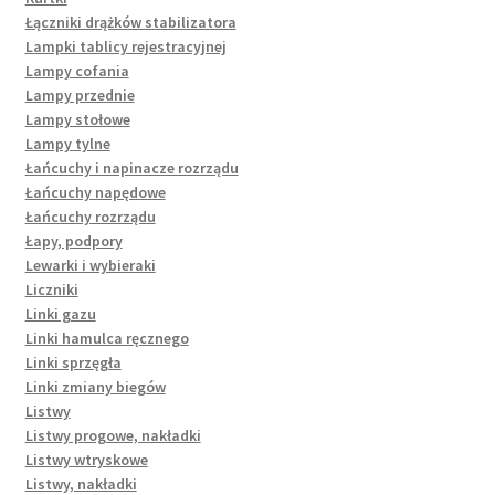
Łączniki drążków stabilizatora
Lampki tablicy rejestracyjnej
Lampy cofania
Lampy przednie
Lampy stołowe
Lampy tylne
Łańcuchy i napinacze rozrządu
Łańcuchy napędowe
Łańcuchy rozrządu
Łapy, podpory
Lewarki i wybieraki
Liczniki
Linki gazu
Linki hamulca ręcznego
Linki sprzęgła
Linki zmiany biegów
Listwy
Listwy progowe, nakładki
Listwy wtryskowe
Listwy, nakładki