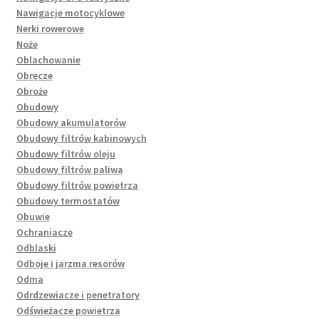
Nawigacje motocyklowe
Nerki rowerowe
Noże
Oblachowanie
Obręcze
Obroże
Obudowy
Obudowy akumulatorów
Obudowy filtrów kabinowych
Obudowy filtrów oleju
Obudowy filtrów paliwa
Obudowy filtrów powietrza
Obudowy termostatów
Obuwie
Ochraniacze
Odblaski
Odboje i jarzma resorów
Odma
Odrdzewiacze i penetratory
Odświeżacze powietrza