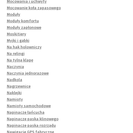
Mocowania i uchwyty
Mocowanie koła zapasowego
Moduły
Moduły komfortu
Moduły zapłonowe
Moskitiery
Myjki i gąbki
Na hak holowniczy
Na relingi
Na tylną klapę
Naczynia
Naczynia jednorazowe
Nadkola
Nagrzewnice
Naklejki
Namioty
Namioty samochodowe
Napinacze łańcucha
Napinacze paska klinowego
Napinacze paska rozrządu
Nawigacje GPS fabryczne