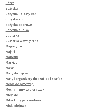
Łóżka
Łożyska
Łożyska i piasty kół
Łożyska kół
Łożyska oporowe
Łożyska silnika
Lusterka
Lusterka wewnętrzne
Magazynki
Majtki
Manetki
Markizy
Maski
Maty do cięcia
Maty i organizery do szuflad i szafek
Meble do przyczep
Mechanizmy wycieraczek
Miejskie
Mikrofony przewodowe
Miski olejowe