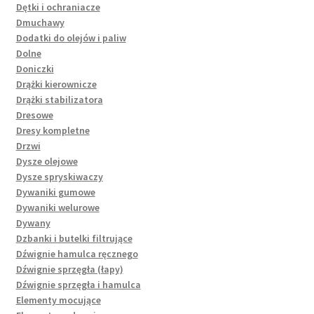
Dętki i ochraniacze
Dmuchawy
Dodatki do olejów i paliw
Dolne
Doniczki
Drążki kierownicze
Drążki stabilizatora
Dresowe
Dresy kompletne
Drzwi
Dysze olejowe
Dysze spryskiwaczy
Dywaniki gumowe
Dywaniki welurowe
Dywany
Dzbanki i butelki filtrujące
Dźwignie hamulca ręcznego
Dźwignie sprzęgła (łapy)
Dźwignie sprzęgła i hamulca
Elementy mocujące