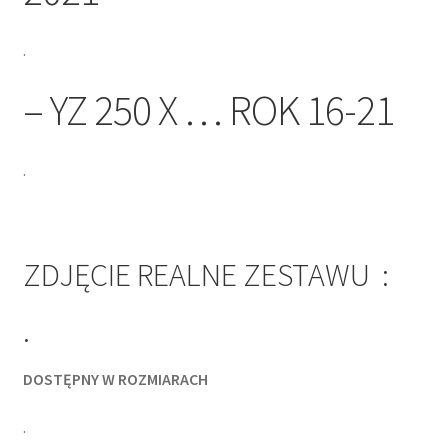
.
– YZ 250 X … ROK 16-21
.
ZDJĘCIE REALNE ZESTAWU :
.
DOSTĘPNY W ROZMIARACH
.