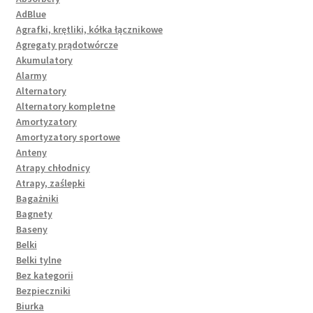
AdBlue
Agrafki, krętliki, kółka łącznikowe
Agregaty prądotwórcze
Akumulatory
Alarmy
Alternatory
Alternatory kompletne
Amortyzatory
Amortyzatory sportowe
Anteny
Atrapy chłodnicy
Atrapy, zaślepki
Bagażniki
Bagnety
Baseny
Belki
Belki tylne
Bez kategorii
Bezpieczniki
Biurka