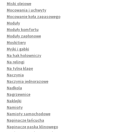
Miski olejowe
Mocowania i uchwyty
Mocowanie koła zapasowego
Moduły
Moduły komfortu
Moduły zapłonowe
Moskitiery
Myjki i gąbki
Na hak holowniczy
Na relingi
Na tylną klapę
Naczynia
Naczynia jednorazowe
Nadkola
Nagrzewnice
Naklejki
Namioty
Namioty samochodowe
Napinacze łańcucha
Napinacze paska klinowego