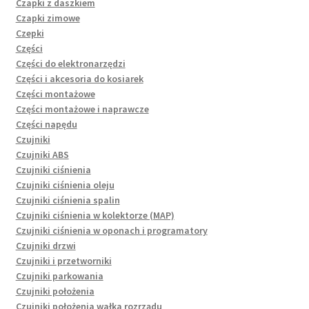
Czapki z daszkiem
Czapki zimowe
Czepki
Części
Części do elektronarzędzi
Części i akcesoria do kosiarek
Części montażowe
Części montażowe i naprawcze
Części napędu
Czujniki
Czujniki ABS
Czujniki ciśnienia
Czujniki ciśnienia oleju
Czujniki ciśnienia spalin
Czujniki ciśnienia w kolektorze (MAP)
Czujniki ciśnienia w oponach i programatory
Czujniki drzwi
Czujniki i przetworniki
Czujniki parkowania
Czujniki położenia
Czujniki położenia wałka rozrządu