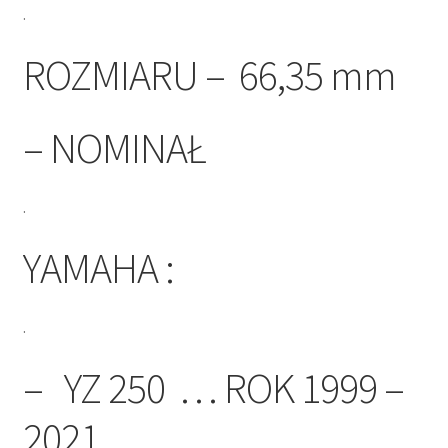
.
ROZMIARU – 66,35 mm
– NOMINAŁ
.
YAMAHA :
.
– YZ 250 … ROK 1999 –
2021