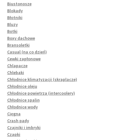
Biustonosze
Blokady
Błotniki
Bluzy
Botki
Boxy dachowe
Bransoletki
Casual (na co dzień)
Cewki zapłonowe
Chlapacze
Chlebaki
Chłodnice klimatyzacji (skraplacze)
Chłodnice oleju
Chłodnice powietrza (intercoolery)
Chłodnice spalin
Chłodnice wody
Cięgna
Crash pady
Czajniki i imbryki
Czapki