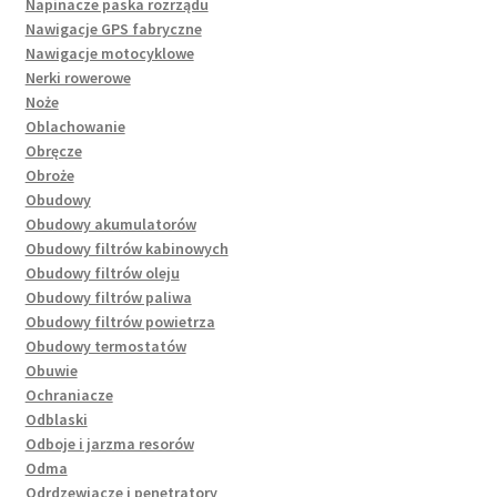
Napinacze paska rozrządu
Nawigacje GPS fabryczne
Nawigacje motocyklowe
Nerki rowerowe
Noże
Oblachowanie
Obręcze
Obroże
Obudowy
Obudowy akumulatorów
Obudowy filtrów kabinowych
Obudowy filtrów oleju
Obudowy filtrów paliwa
Obudowy filtrów powietrza
Obudowy termostatów
Obuwie
Ochraniacze
Odblaski
Odboje i jarzma resorów
Odma
Odrdzewiacze i penetratory