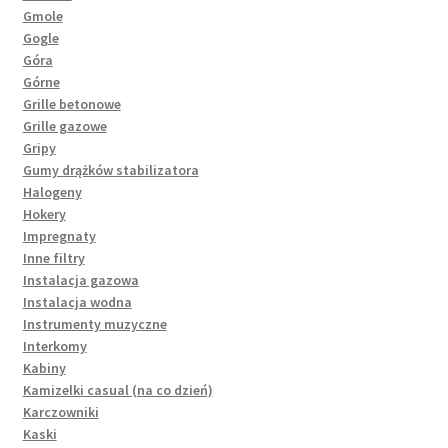
Gmole
Gogle
Góra
Górne
Grille betonowe
Grille gazowe
Gripy
Gumy drążków stabilizatora
Halogeny
Hokery
Impregnaty
Inne filtry
Instalacja gazowa
Instalacja wodna
Instrumenty muzyczne
Interkomy
Kabiny
Kamizelki casual (na co dzień)
Karczowniki
Kaski