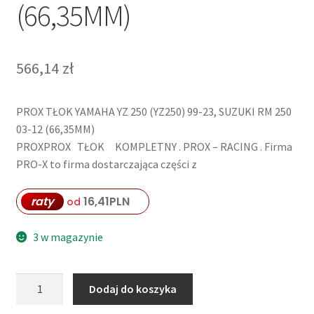
(66,35MM)
566,14
zł
PROX TŁOK YAMAHA YZ 250 (YZ250) 99-23, SUZUKI RM 250
03-12 (66,35MM)
PROXPROX TŁOK KOMPLETNY . PROX – RACING . Firma
PRO-X to firma dostarczająca części z
raty
16,41
PLN
od
3 w magazynie
ilość
Dodaj do koszyka
PROX