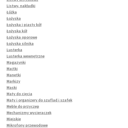
Listwy, nakładki
Łóżka
Łożyska
Łożyska i piasty kół
Łożyska kół
Łożyska oporowe
Łożyska silnika
Lusterka
Lusterka wewnętrzne
Magazynki
Majtki
Manetki
Markizy
Maski
Maty do cięcia
Maty i organizery do szuflad i szafek
Meble do przyczep
Mechanizmy wycieraczek
Miejskie
Mikrofony przewodowe