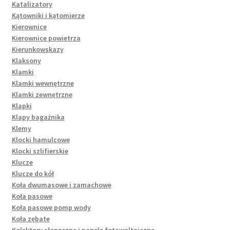
Katalizatory
Kątowniki i kątomierze
Kierownice
Kierownice powietrza
Kierunkowskazy
Klaksony
Klamki
Klamki wewnętrzne
Klamki zewnętrzne
Klapki
Klapy bagażnika
Klemy
Klocki hamulcowe
Klocki szlifierskie
Klucze
Klucze do kół
Koła dwumasowe i zamachowe
Koła pasowe
Koła pasowe pomp wody
Koła zębate
Kolektory słoneczne i panele fotowoltaiczne