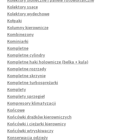
Kolektory ssące
Kolektory wydechowe
Kołpaki
Kolumny kierownicze
Kombinezony
Kominiarki
Kompletne
Kompletne cylindry
Kompletne haki holownicze (belka + kula)
Kompletne rozrządy
Kompletne skrzynie
Kompletne turbosprężarki
Komplety
Komplety sprzęgieł
Kompresory klimatyzacji
Końcowe
Końcówki drążków kierowniczych
Końcówki i ciężarki kierownicy
Końcówki wtryskiwaczy
Konserwacja odzieży