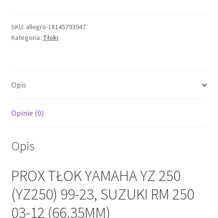
TŁOK
YAMAHA
YZ
SKU:
allegro-18145793947
Kategoria:
Tłoki
250
(YZ250)
99-
23,
Opis
SUZUKI
RM
250
Opinie (0)
03-
12
Opis
(66,35MM)
PROX TŁOK YAMAHA YZ 250
(YZ250) 99-23, SUZUKI RM 250
03-12 (66,35MM)