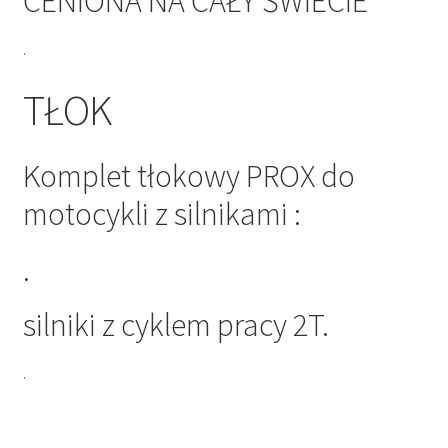
CENIONA NA CAŁY ŚWIECIE
.
TŁOK
Komplet tłokowy PROX do
motocykli z silnikami :
.
silniki z cyklem pracy 2T.
.