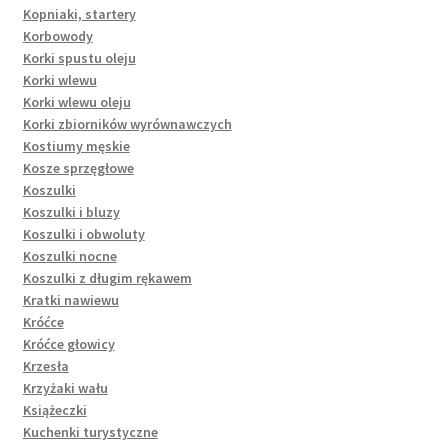
Kopniaki, startery
Korbowody
Korki spustu oleju
Korki wlewu
Korki wlewu oleju
Korki zbiorników wyrównawczych
Kostiumy męskie
Kosze sprzęgłowe
Koszulki
Koszulki i bluzy
Koszulki i obwoluty
Koszulki nocne
Koszulki z długim rękawem
Kratki nawiewu
Króćce
Króćce głowicy
Krzesła
Krzyżaki wału
Książeczki
Kuchenki turystyczne