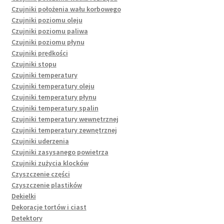
Czujniki położenia wału korbowego
Czujniki poziomu oleju
Czujniki poziomu paliwa
Czujniki poziomu płynu
Czujniki prędkości
Czujniki stopu
Czujniki temperatury
Czujniki temperatury oleju
Czujniki temperatury płynu
Czujniki temperatury spalin
Czujniki temperatury wewnętrznej
Czujniki temperatury zewnętrznej
Czujniki uderzenia
Czujniki zasysanego powietrza
Czujniki zużycia klocków
Czyszczenie części
Czyszczenie plastików
Dekielki
Dekoracje tortów i ciast
Detektory