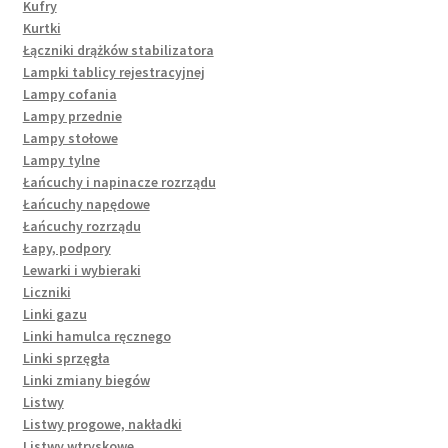
Kufry
Kurtki
Łączniki drążków stabilizatora
Lampki tablicy rejestracyjnej
Lampy cofania
Lampy przednie
Lampy stołowe
Lampy tylne
Łańcuchy i napinacze rozrządu
Łańcuchy napędowe
Łańcuchy rozrządu
Łapy, podpory
Lewarki i wybieraki
Liczniki
Linki gazu
Linki hamulca ręcznego
Linki sprzęgła
Linki zmiany biegów
Listwy
Listwy progowe, nakładki
Listwy wtryskowe