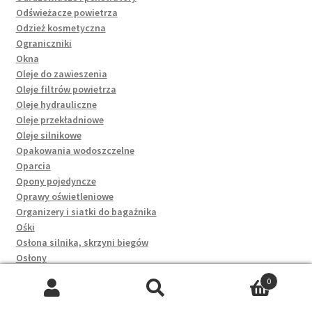
Odświeżacze powietrza
Odzież kosmetyczna
Ograniczniki
Okna
Oleje do zawieszenia
Oleje filtrów powietrza
Oleje hydrauliczne
Oleje przekładniowe
Oleje silnikowe
Opakowania wodoszczelne
Oparcia
Opony pojedyncze
Oprawy oświetleniowe
Organizery i siatki do bagażnika
Ośki
Osłona silnika, skrzyni biegów
Osłony
Osłony amortyzatora
0
Osłony chłodnicy
Szukaj:
Szukaj
Osłony dłoni