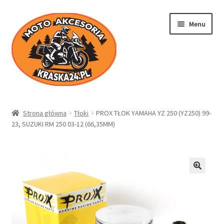
Przejdź
Przejdź
Menu
do
do
nawigacji
treści
Kraska24.pl
Strona główna
Tłoki
PROX TŁOK YAMAHA YZ 250 (YZ250) 99-
23, SUZUKI RM 250 03-12 (66,35MM)
Sklep
Koszyk
Moje konto
Regulamin