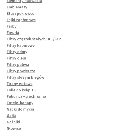
Elementy nadwozia
Emblematy
Etui i pokrowce
Fajki zapłonowe
Farby
Figurki
Filtry cząstek stałych DPF/FAP
Filtry kabinowe
Filtry odmy
Filtry oleju
Filtry paliwa
Filtry powietrza
Filtry skrzyni biegów
Firany gotowe
Folie do kokpitu
Folie i szkła ochronne
Fotele, kanapy
Gąbki do mycia
Gałki
Gaźniki
Głowice