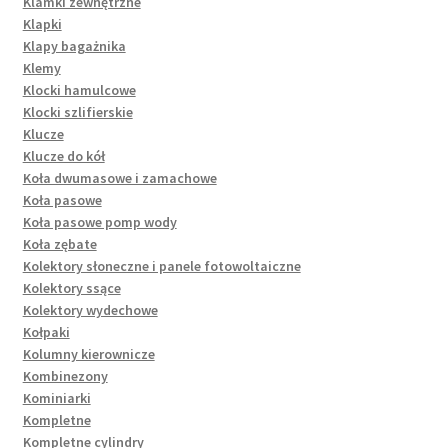
Klamki zewnętrzne
Klapki
Klapy bagażnika
Klemy
Klocki hamulcowe
Klocki szlifierskie
Klucze
Klucze do kół
Koła dwumasowe i zamachowe
Koła pasowe
Koła pasowe pomp wody
Koła zębate
Kolektory słoneczne i panele fotowoltaiczne
Kolektory ssące
Kolektory wydechowe
Kołpaki
Kolumny kierownicze
Kombinezony
Kominiarki
Kompletne
Kompletne cylindry