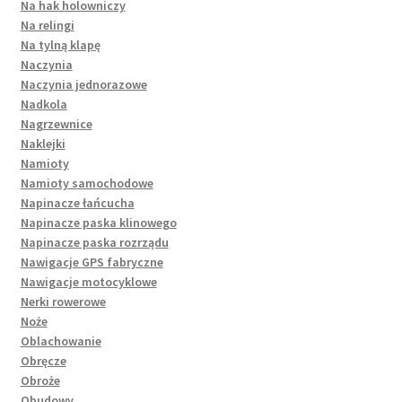
Na hak holowniczy
Na relingi
Na tylną klapę
Naczynia
Naczynia jednorazowe
Nadkola
Nagrzewnice
Naklejki
Namioty
Namioty samochodowe
Napinacze łańcucha
Napinacze paska klinowego
Napinacze paska rozrządu
Nawigacje GPS fabryczne
Nawigacje motocyklowe
Nerki rowerowe
Noże
Oblachowanie
Obręcze
Obroże
Obudowy