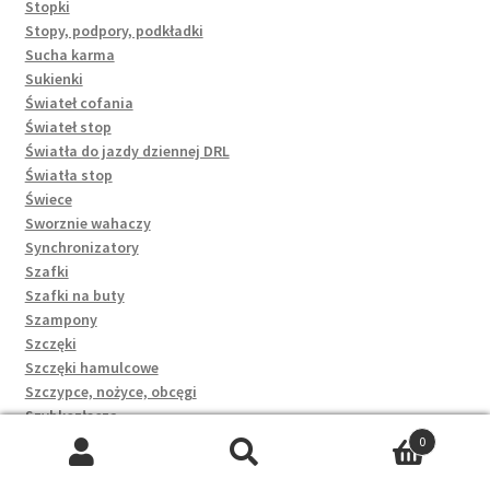
Stopki
Stopy, podpory, podkładki
Sucha karma
Sukienki
Świateł cofania
Świateł stop
Światła do jazdy dziennej DRL
Światła stop
Świece
Sworznie wahaczy
Synchronizatory
Szafki
Szafki na buty
Szampony
Szczęki
Szczęki hamulcowe
Szczypce, nożyce, obcęgi
Szybkozłącza
Szyby
0
T-shirty
Szukaj:
Szukaj
Taczki i wózki ogrodnicze