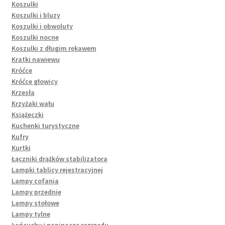
Koszulki
Koszulki i bluzy
Koszulki i obwoluty
Koszulki nocne
Koszulki z długim rękawem
Kratki nawiewu
Króćce
Króćce głowicy
Krzesła
Krzyżaki wału
Książeczki
Kuchenki turystyczne
Kufry
Kurtki
Łączniki drążków stabilizatora
Lampki tablicy rejestracyjnej
Lampy cofania
Lampy przednie
Lampy stołowe
Lampy tylne