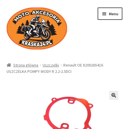
Przejdź
Przejdź
Menu
do
do
nawigacji
treści
Kraska24.pl
Strona główna
Uszczelki
Renault OE 8200265416
USZCZELKA POMPY WODY R 2.2-2.5DCI
Sklep
Koszyk
Moje konto
Regulamin