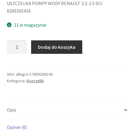
USZCZELKA POMPY WODY RENAULT 2.2-2.5 DCI
8200265416
11 w magazynie
ilość
Dodaj do koszyka
Renault
OE
8200265416
USZCZELKA
SKU:
allegro-17889269140
Kategoria:
Uszczelki
POMPY
WODY
R
2.2-
Opis
2.5DCI
Opinie (0)