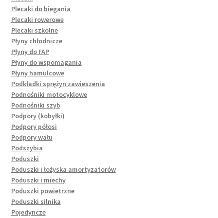
Plecaki do biegania
Plecaki rowerowe
Plecaki szkolne
Płyny chłodnicze
Płyny do FAP
Płyny do wspomagania
Płyny hamulcowe
Podkładki sprężyn zawieszenia
Podnośniki motocyklowe
Podnośniki szyb
Podpory (kobyłki)
Podpory półosi
Podpory wału
Podszybia
Poduszki
Poduszki i łożyska amortyzatorów
Poduszki i miechy
Poduszki powietrzne
Poduszki silnika
Pojedyncze