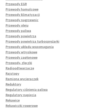
Przewody EGR
Przewody hamulcowe
Przewody klimatyzacji
Przewody nagrzewnic
Przewody oleju
Przewody paliwa
Przewody powietrza
Przewody powietrza turbosprężarki
Przewody układu wspomagania
Przewody wtryskowe
Przewody zapłonowe
Przewody, złączki
Radioodtwarzacze
Rajstopy
Ramiona wycieraczek
Reduktory
Regulatory ciśnienia paliwa
Regulatory napięcia
Rękawice
Rękawiczki rowerowe