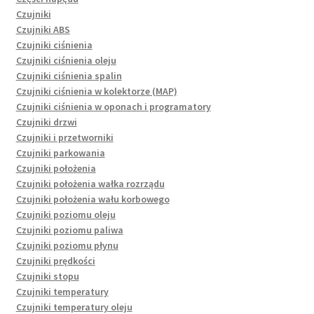
Czujniki
Czujniki ABS
Czujniki ciśnienia
Czujniki ciśnienia oleju
Czujniki ciśnienia spalin
Czujniki ciśnienia w kolektorze (MAP)
Czujniki ciśnienia w oponach i programatory
Czujniki drzwi
Czujniki i przetworniki
Czujniki parkowania
Czujniki położenia
Czujniki położenia wałka rozrządu
Czujniki położenia wału korbowego
Czujniki poziomu oleju
Czujniki poziomu paliwa
Czujniki poziomu płynu
Czujniki prędkości
Czujniki stopu
Czujniki temperatury
Czujniki temperatury oleju