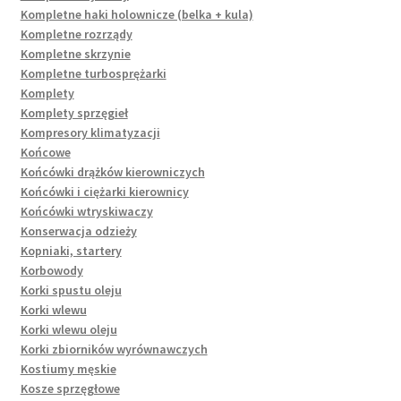
Kompletne haki holownicze (belka + kula)
Kompletne rozrządy
Kompletne skrzynie
Kompletne turbosprężarki
Komplety
Komplety sprzęgieł
Kompresory klimatyzacji
Końcowe
Końcówki drążków kierowniczych
Końcówki i ciężarki kierownicy
Końcówki wtryskiwaczy
Konserwacja odzieży
Kopniaki, startery
Korbowody
Korki spustu oleju
Korki wlewu
Korki wlewu oleju
Korki zbiorników wyrównawczych
Kostiumy męskie
Kosze sprzęgłowe