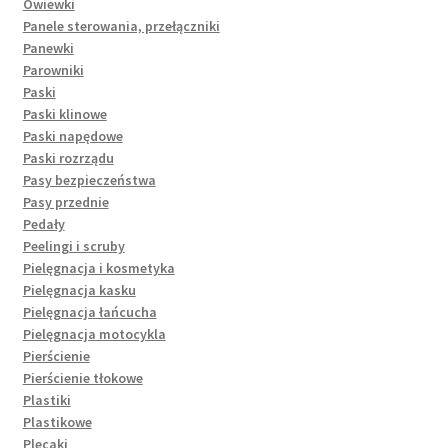
Owiewki
Panele sterowania, przełączniki
Panewki
Parowniki
Paski
Paski klinowe
Paski napędowe
Paski rozrządu
Pasy bezpieczeństwa
Pasy przednie
Pedały
Peelingi i scruby
Pielęgnacja i kosmetyka
Pielęgnacja kasku
Pielęgnacja łańcucha
Pielęgnacja motocykla
Pierścienie
Pierścienie tłokowe
Plastiki
Plastikowe
Plecaki