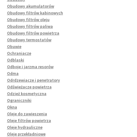
Obudowy akumulatorów
Obudowy filtrów kabinowych
Obudowy filtrów oleju
Obudowy filtrów paliwa
Obudowy filtrów powietrza
Obudowy termostatów
Obuwie
Ochraniacze
Odblaski
Odboje i jarzma resorów
Odma
Odrdzewiacze i penetratory
Odświeżacze powietrza
Odzież kosmetyczna
Ograniczniki
Okna
Oleje do zawieszenia
Oleje filtrów powietrza
Oleje hydrauliczne
Oleje przekładniowe