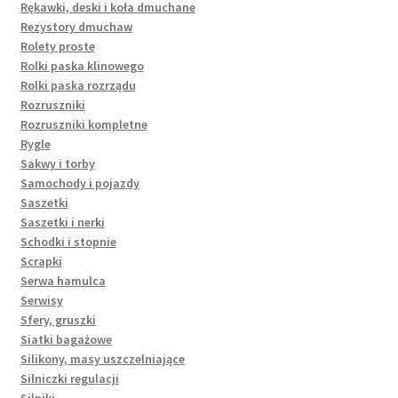
Rękawki, deski i koła dmuchane
Rezystory dmuchaw
Rolety proste
Rolki paska klinowego
Rolki paska rozrządu
Rozruszniki
Rozruszniki kompletne
Rygle
Sakwy i torby
Samochody i pojazdy
Saszetki
Saszetki i nerki
Schodki i stopnie
Scrapki
Serwa hamulca
Serwisy
Sfery, gruszki
Siatki bagażowe
Silikony, masy uszczelniające
Silniczki regulacji