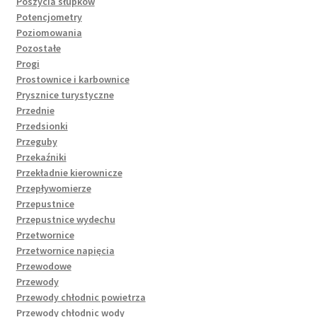
Poszycia słupków
Potencjometry
Poziomowania
Pozostałe
Progi
Prostownice i karbownice
Prysznice turystyczne
Przednie
Przedsionki
Przeguby
Przekaźniki
Przekładnie kierownicze
Przepływomierze
Przepustnice
Przepustnice wydechu
Przetwornice
Przetwornice napięcia
Przewodowe
Przewody
Przewody chłodnic powietrza
Przewody chłodnic wody