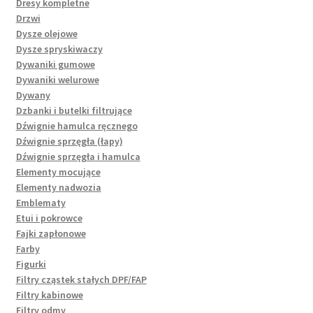
Dresy kompletne
Drzwi
Dysze olejowe
Dysze spryskiwaczy
Dywaniki gumowe
Dywaniki welurowe
Dywany
Dzbanki i butelki filtrujące
Dźwignie hamulca ręcznego
Dźwignie sprzęgła (łapy)
Dźwignie sprzęgła i hamulca
Elementy mocujące
Elementy nadwozia
Emblematy
Etui i pokrowce
Fajki zapłonowe
Farby
Figurki
Filtry cząstek stałych DPF/FAP
Filtry kabinowe
Filtry odmy