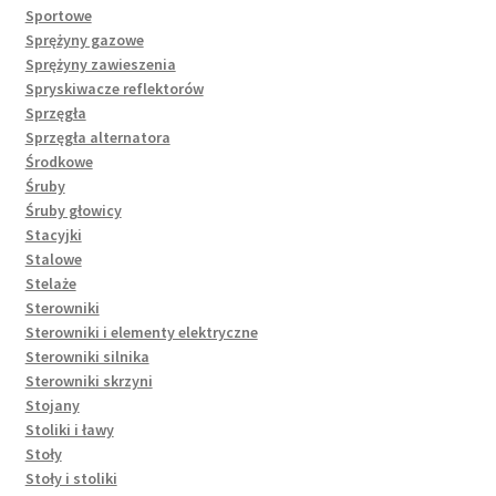
Sportowe
Sprężyny gazowe
Sprężyny zawieszenia
Spryskiwacze reflektorów
Sprzęgła
Sprzęgła alternatora
Środkowe
Śruby
Śruby głowicy
Stacyjki
Stalowe
Stelaże
Sterowniki
Sterowniki i elementy elektryczne
Sterowniki silnika
Sterowniki skrzyni
Stojany
Stoliki i ławy
Stoły
Stoły i stoliki