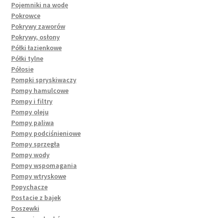
Pojemniki na wodę
Pokrowce
Pokrywy zaworów
Pokrywy, osłony
Półki łazienkowe
Półki tylne
Półosie
Pompki spryskiwaczy
Pompy hamulcowe
Pompy i filtry
Pompy oleju
Pompy paliwa
Pompy podciśnieniowe
Pompy sprzęgła
Pompy wody
Pompy wspomagania
Pompy wtryskowe
Popychacze
Postacie z bajek
Poszewki