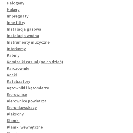
Halogeny
Hokery
Impregnaty
Inne filtry
Instalacja gazowa
Instalacja wodna
Instrumenty muzyczne
Interkomy
Kabiny
Kamizelki casual (na co dzień)
Karczowniki
Kaski
Katalizatory
Kątowniki i kątomierze
Kierownice
Kierownice powietrza
Kierunkowskazy
Klaksony
Klamki
Klamki wewnętrzne