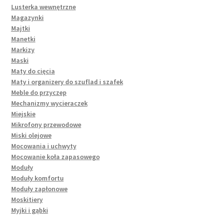
Lusterka wewnętrzne
Magazynki
Majtki
Manetki
Markizy
Maski
Maty do cięcia
Maty i organizery do szuflad i szafek
Meble do przyczep
Mechanizmy wycieraczek
Miejskie
Mikrofony przewodowe
Miski olejowe
Mocowania i uchwyty
Mocowanie koła zapasowego
Moduły
Moduły komfortu
Moduły zapłonowe
Moskitiery
Myjki i gąbki