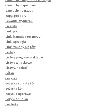
Łańcuchy i napinacze rozrządu
Łańcuchy napędowe
Łańcuchy rozrządu
Łapy, podpory
Lewarki i wybieraki
Liczniki
Linki gazu
Linki hamulca ręcznego
Linki sprzęgła
Linki zmiany biegów
Listwy
Listwy progowe, nakładki
Listwy wtryskowe
Listwy, nakładki
Łóżka
Łożyska
Łożyska i piasty kół
Łożyska kół
Łożyska oporowe
Łożyska silnika
Lusterka