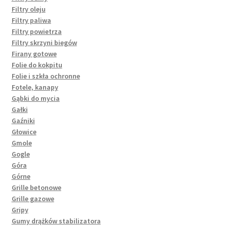
Filtry oleju
Filtry paliwa
Filtry powietrza
Filtry skrzyni biegów
Firany gotowe
Folie do kokpitu
Folie i szkła ochronne
Fotele, kanapy
Gąbki do mycia
Gałki
Gaźniki
Głowice
Gmole
Gogle
Góra
Górne
Grille betonowe
Grille gazowe
Gripy
Gumy drążków stabilizatora