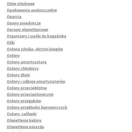
Oleje silnikowe
Opakowania wodoszczelne
Oparcia
Opony pojedyncze
Oprawy oświetleniowe
Organizery i siatki do bagażnika
Ośki
Osłona silnika, skrzyni biegów
Osłony
Osłony amortyzatora
Osłony chłodnicy
Osłony dłoni
Osłony i odboje amortyzatorów
Osłony przeciwbłotne
Osłony przeciwsłoneczne
Osłony przegubów
Osłony przekładni kierowniczych
Osłony, zaślepki
Oświetlenie kabiny
Oświetlenie pojazdu