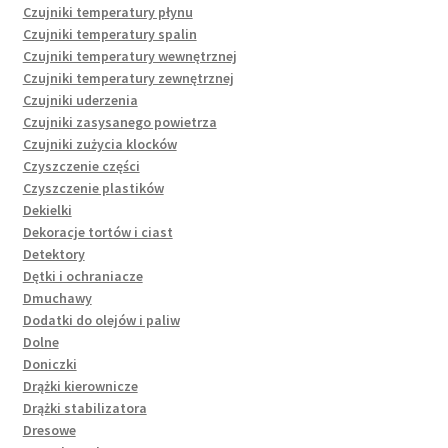
Czujniki temperatury płynu
Czujniki temperatury spalin
Czujniki temperatury wewnętrznej
Czujniki temperatury zewnętrznej
Czujniki uderzenia
Czujniki zasysanego powietrza
Czujniki zużycia klocków
Czyszczenie części
Czyszczenie plastików
Dekielki
Dekoracje tortów i ciast
Detektory
Dętki i ochraniacze
Dmuchawy
Dodatki do olejów i paliw
Dolne
Doniczki
Drążki kierownicze
Drążki stabilizatora
Dresowe