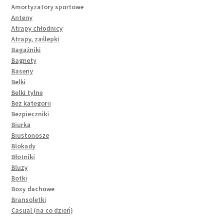
Amortyzatory sportowe
Anteny
Atrapy chłodnicy
Atrapy, zaślepki
Bagażniki
Bagnety
Baseny
Belki
Belki tylne
Bez kategorii
Bezpieczniki
Biurka
Biustonosze
Blokady
Błotniki
Bluzy
Botki
Boxy dachowe
Bransoletki
Casual (na co dzień)