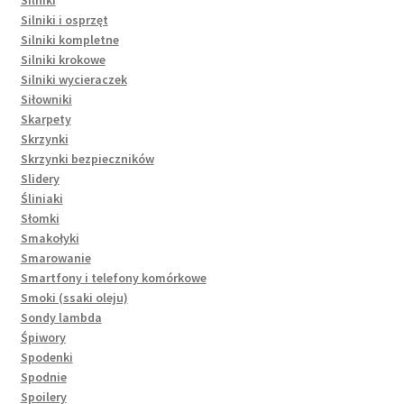
Silniki
Silniki i osprzęt
Silniki kompletne
Silniki krokowe
Silniki wycieraczek
Siłowniki
Skarpety
Skrzynki
Skrzynki bezpieczników
Slidery
Śliniaki
Słomki
Smakołyki
Smarowanie
Smartfony i telefony komórkowe
Smoki (ssaki oleju)
Sondy lambda
Śpiwory
Spodenki
Spodnie
Spoilery