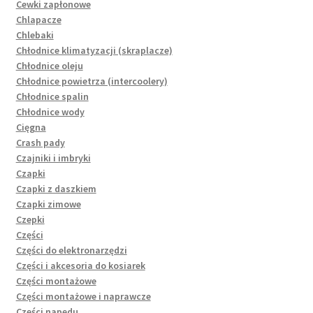
Cewki zapłonowe
Chlapacze
Chlebaki
Chłodnice klimatyzacji (skraplacze)
Chłodnice oleju
Chłodnice powietrza (intercoolery)
Chłodnice spalin
Chłodnice wody
Cięgna
Crash pady
Czajniki i imbryki
Czapki
Czapki z daszkiem
Czapki zimowe
Czepki
Części
Części do elektronarzędzi
Części i akcesoria do kosiarek
Części montażowe
Części montażowe i naprawcze
Części napędu