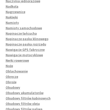
Naczynia jednorazowe
Nadkola
Nagrzewnice
Naklejki
Namioty
Namioty samochodowe
Napinacze łańcucha
Napinacze paska klinowego
Napinacze paska rozrządu
Nawigacje GPS fabryczne
Nawigacje motocyklowe
Nerki rowerowe
Noże
Oblachowanie
Obręcze
Obroże
Obudowy
Obudowy akumulatorów
Obudowy filtrów kabinowych
Obudowy filtrów oleju
Obudowy filtrów paliwa