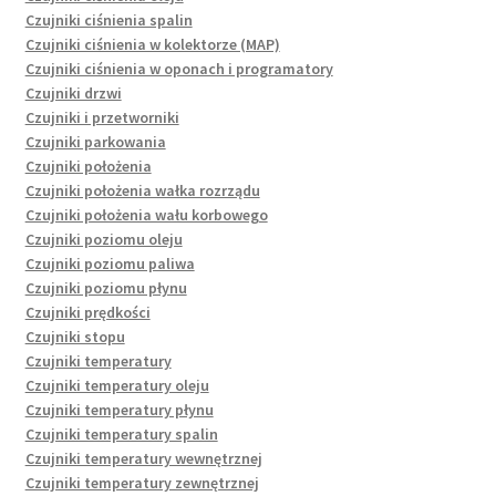
Czujniki ciśnienia spalin
Czujniki ciśnienia w kolektorze (MAP)
Czujniki ciśnienia w oponach i programatory
Czujniki drzwi
Czujniki i przetworniki
Czujniki parkowania
Czujniki położenia
Czujniki położenia wałka rozrządu
Czujniki położenia wału korbowego
Czujniki poziomu oleju
Czujniki poziomu paliwa
Czujniki poziomu płynu
Czujniki prędkości
Czujniki stopu
Czujniki temperatury
Czujniki temperatury oleju
Czujniki temperatury płynu
Czujniki temperatury spalin
Czujniki temperatury wewnętrznej
Czujniki temperatury zewnętrznej