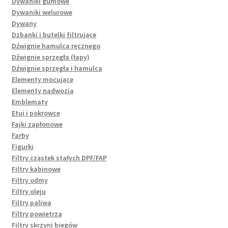
Dywaniki gumowe
Dywaniki welurowe
Dywany
Dzbanki i butelki filtrujące
Dźwignie hamulca ręcznego
Dźwignie sprzęgła (łapy)
Dźwignie sprzęgła i hamulca
Elementy mocujące
Elementy nadwozia
Emblematy
Etui i pokrowce
Fajki zapłonowe
Farby
Figurki
Filtry cząstek stałych DPF/FAP
Filtry kabinowe
Filtry odmy
Filtry oleju
Filtry paliwa
Filtry powietrza
Filtry skrzyni biegów