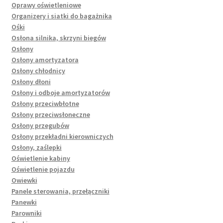
Oprawy oświetleniowe
Organizery i siatki do bagażnika
Ośki
Osłona silnika, skrzyni biegów
Osłony
Osłony amortyzatora
Osłony chłodnicy
Osłony dłoni
Osłony i odboje amortyzatorów
Osłony przeciwbłotne
Osłony przeciwsłoneczne
Osłony przegubów
Osłony przekładni kierowniczych
Osłony, zaślepki
Oświetlenie kabiny
Oświetlenie pojazdu
Owiewki
Panele sterowania, przełączniki
Panewki
Parowniki