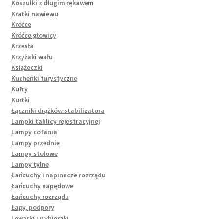
Koszulki z długim rękawem
Kratki nawiewu
Króćce
Króćce głowicy
Krzesła
Krzyżaki wału
Książeczki
Kuchenki turystyczne
Kufry
Kurtki
Łączniki drążków stabilizatora
Lampki tablicy rejestracyjnej
Lampy cofania
Lampy przednie
Lampy stołowe
Lampy tylne
Łańcuchy i napinacze rozrządu
Łańcuchy napędowe
Łańcuchy rozrządu
Łapy, podpory
Lewarki i wybieraki