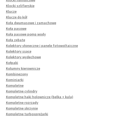
Klocki szlifierskie
Klucze
Klucze do kół
Koła dwumasowe i zamachowe
Koła pasowe
Koła pasowe pomp wody
Koła zębate
Kolektory słoneczne i panele fotowoltaiczne
Kolektory ssące
Kolektory wydechowe
Kołpaki
Kolumny kierownicze
Kombinezony
Kominiarki
Kompletne
Kompletne cylindry
Kompletne haki holownicze (belka + kula)
Kompletne rozrządy
Kompletne skrzynie
Kompletne turbosprężarki