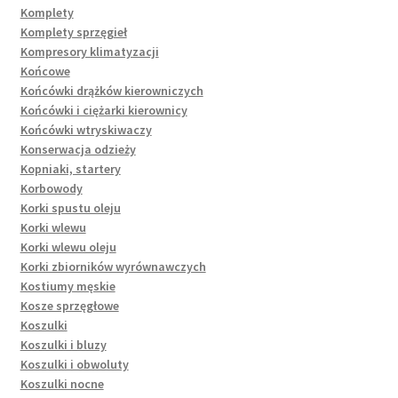
Komplety
Komplety sprzęgieł
Kompresory klimatyzacji
Końcowe
Końcówki drążków kierowniczych
Końcówki i ciężarki kierownicy
Końcówki wtryskiwaczy
Konserwacja odzieży
Kopniaki, startery
Korbowody
Korki spustu oleju
Korki wlewu
Korki wlewu oleju
Korki zbiorników wyrównawczych
Kostiumy męskie
Kosze sprzęgłowe
Koszulki
Koszulki i bluzy
Koszulki i obwoluty
Koszulki nocne