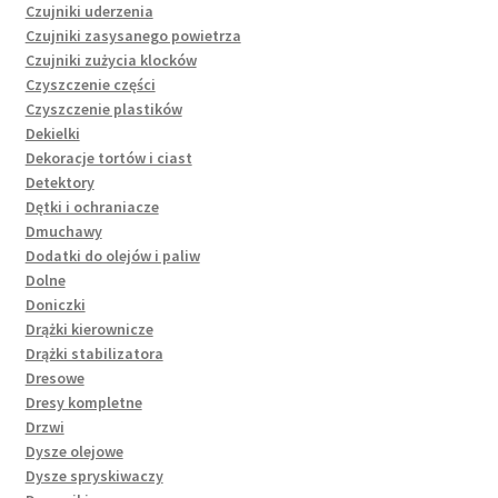
Czujniki uderzenia
Czujniki zasysanego powietrza
Czujniki zużycia klocków
Czyszczenie części
Czyszczenie plastików
Dekielki
Dekoracje tortów i ciast
Detektory
Dętki i ochraniacze
Dmuchawy
Dodatki do olejów i paliw
Dolne
Doniczki
Drążki kierownicze
Drążki stabilizatora
Dresowe
Dresy kompletne
Drzwi
Dysze olejowe
Dysze spryskiwaczy