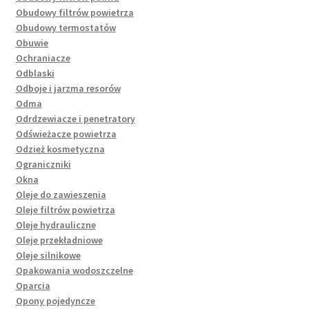
Obudowy filtrów powietrza
Obudowy termostatów
Obuwie
Ochraniacze
Odblaski
Odboje i jarzma resorów
Odma
Odrdzewiacze i penetratory
Odświeżacze powietrza
Odzież kosmetyczna
Ograniczniki
Okna
Oleje do zawieszenia
Oleje filtrów powietrza
Oleje hydrauliczne
Oleje przekładniowe
Oleje silnikowe
Opakowania wodoszczelne
Oparcia
Opony pojedyncze