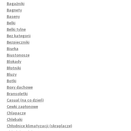
Bagażniki
Bagnety
Baseny
Belki
Belki tylne
Bez kategorii
Bezpieczniki
Biurka
Biustonosze
Blokady
Błotniki
Bluzy
Botki
Boxy dachowe
Bransoletki
Casual (na co dzień)
Cewki zapłonowe
Chlapacze
Chlebaki
Chłodnice klimatyzacji (skraplacze)