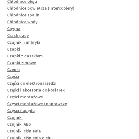
Chłodnice oleju
Chłodnice powietrza (intercoolery)
Chłodnice spalin
Chłodnice wody
Cięgna
Crash pady
Czajniki i imbryki
Czapki
Czapki z daszkiem
Czapki zimowe
Czepki
Części
Części do elektronarzędzi
Części i akcesoria do kosiarek
Części montażowe
Części montażowe i naprawcze
Części napędu
Czujniki
Czujniki ABS
Czujniki ciśnienia
Czujniki ciśnienia oleju