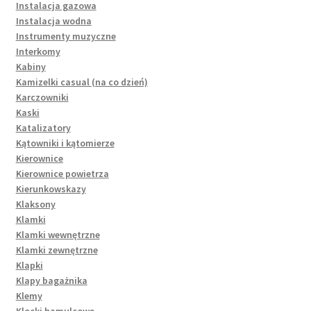
Instalacja gazowa
Instalacja wodna
Instrumenty muzyczne
Interkomy
Kabiny
Kamizelki casual (na co dzień)
Karczowniki
Kaski
Katalizatory
Kątowniki i kątomierze
Kierownice
Kierownice powietrza
Kierunkowskazy
Klaksony
Klamki
Klamki wewnętrzne
Klamki zewnętrzne
Klapki
Klapy bagażnika
Klemy
Klocki hamulcowe