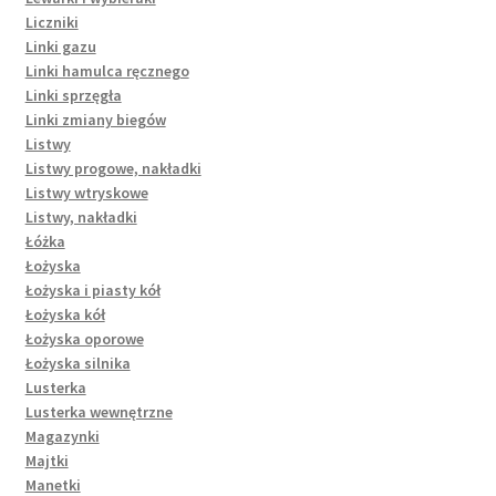
Liczniki
Linki gazu
Linki hamulca ręcznego
Linki sprzęgła
Linki zmiany biegów
Listwy
Listwy progowe, nakładki
Listwy wtryskowe
Listwy, nakładki
Łóżka
Łożyska
Łożyska i piasty kół
Łożyska kół
Łożyska oporowe
Łożyska silnika
Lusterka
Lusterka wewnętrzne
Magazynki
Majtki
Manetki