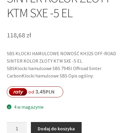
KTM SXE -5 EL
118,68
zł
SBS KLOCKI HAMULCOWE NOWOŚĆ KH325 OFF-ROAD
SINTER KOLOR ZŁOTY KTM SXE -5 EL
SBSKlocki hamulcowe SBS 794SI Offroad Sinter
CarbonKlocki hamulcowe SBS Opis ogólny:
raty
3,45
PLN
od
4 w magazynie
ilość
Dodaj do koszyka
SBS