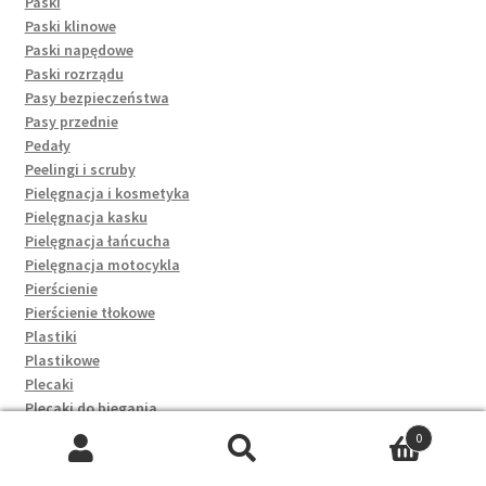
Paski
Paski klinowe
Paski napędowe
Paski rozrządu
Pasy bezpieczeństwa
Pasy przednie
Pedały
Peelingi i scruby
Pielęgnacja i kosmetyka
Pielęgnacja kasku
Pielęgnacja łańcucha
Pielęgnacja motocykla
Pierścienie
Pierścienie tłokowe
Plastiki
Plastikowe
Plecaki
Plecaki do biegania
Plecaki rowerowe
0
Plecaki szkolne
Szukaj:
Szukaj
Płyny chłodnicze