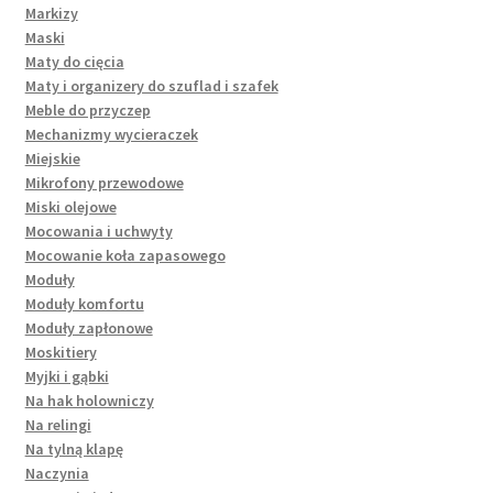
Markizy
Maski
Maty do cięcia
Maty i organizery do szuflad i szafek
Meble do przyczep
Mechanizmy wycieraczek
Miejskie
Mikrofony przewodowe
Miski olejowe
Mocowania i uchwyty
Mocowanie koła zapasowego
Moduły
Moduły komfortu
Moduły zapłonowe
Moskitiery
Myjki i gąbki
Na hak holowniczy
Na relingi
Na tylną klapę
Naczynia