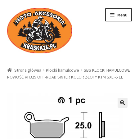
Przejdź
Przejdź
Menu
do
do
nawigacji
treści
Kraska24.pl
Strona główna
Klocki hamulcowe
SBS KLOCKI HAMULCOWE
NOWOŚĆ KH325 OFF-ROAD SINTER KOLOR ZŁOTY KTM SXE -5 EL
Sklep
Koszyk
Moje konto
Regulamin