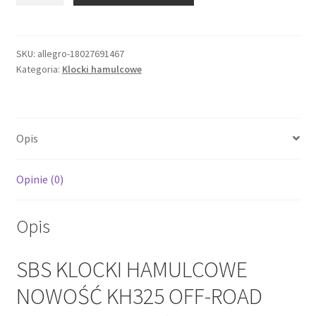
KLOCKI
HAMULCOWE
NOWOŚĆ
SKU:
allegro-18027691467
Kategoria:
Klocki hamulcowe
KH325
OFF-
ROAD
SINTER
Opis
KOLOR
ZŁOTY
KTM
Opinie (0)
SXE
-5
Opis
EL
SBS KLOCKI HAMULCOWE
NOWOŚĆ KH325 OFF-ROAD