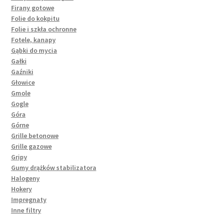
Firany gotowe
Folie do kokpitu
Folie i szkła ochronne
Fotele, kanapy
Gąbki do mycia
Gałki
Gaźniki
Głowice
Gmole
Gogle
Góra
Górne
Grille betonowe
Grille gazowe
Gripy
Gumy drążków stabilizatora
Halogeny
Hokery
Impregnaty
Inne filtry