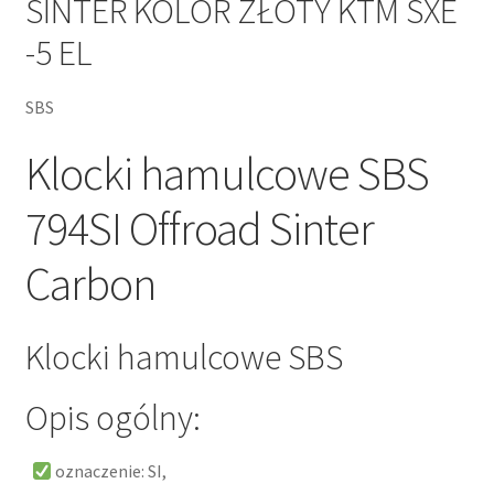
SINTER KOLOR ZŁOTY KTM SXE
-5 EL
SBS
Klocki hamulcowe SBS
794SI Offroad Sinter
Carbon
Klocki hamulcowe SBS
Opis ogólny:
oznaczenie: SI,