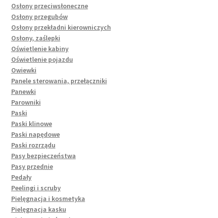
Osłony przeciwsłoneczne
Osłony przegubów
Osłony przekładni kierowniczych
Osłony, zaślepki
Oświetlenie kabiny
Oświetlenie pojazdu
Owiewki
Panele sterowania, przełączniki
Panewki
Parowniki
Paski
Paski klinowe
Paski napędowe
Paski rozrządu
Pasy bezpieczeństwa
Pasy przednie
Pedały
Peelingi i scruby
Pielęgnacja i kosmetyka
Pielęgnacja kasku