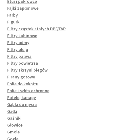
Etui i pokrowce
Fajki zapłonowe
Farby
Figurki
Filtry cząstek stałych DPF/FAP
Filtry kabinowe
Filtry odmy
Filtry oleju
Filtry paliwa
Filtry powietrza
Filtry skrzyni biegów
Firany gotowe
Folie do kokpitu
Folie i szkła ochronne
Fotele, kanapy
Gąbki do mycia
Gałki
Gaźniki
Głowice
Gmole
Gogle