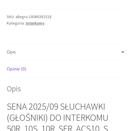
2025/09
SŁUCHAWKI
(GŁOŚNIKI)
SKU:
allegro-18086381518
Kategoria:
Interkomy
DO
INTERKOMU
50R,
10S,
Opis
10R,
SFR,
ACS10,
Opinie (0)
S
Opis
SENA 2025/09 SŁUCHAWKI
(GŁOŚNIKI) DO INTERKOMU
50R, 10S, 10R, SFR, ACS10, S