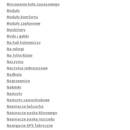
Mocowanie koła zapasowego
Moduły
Moduły komfortu
Moduły zapłonowe
Moskitiery
Myjki i gąbki
Na hak holowniczy
Na relingi
Na tylną klapę
Naczynia
Naczynia jednorazowe
Nadkola
Nagrzewnice
Naklejki
Namioty
Namioty samochodowe
Napinacze łańcucha
Napinacze paska klinowego
Napinacze paska rozrządu
Nawigacje GPS fabryczne