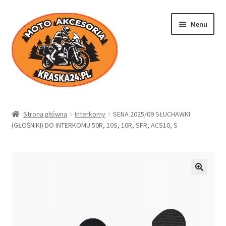
Przejdź
Przejdź
Menu
do
do
nawigacji
treści
Kraska24.pl
Strona główna
Interkomy
SENA 2025/09 SŁUCHAWKI
(GŁOŚNIKI) DO INTERKOMU 50R, 10S, 10R, SFR, ACS10, S
Sklep
Koszyk
Moje konto
Regulamin