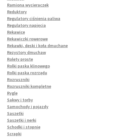
Ramiona wycieraczek
Reduktory
Regulatory ciśnienia paliwa
Regulatory napięcia
Rękawice
Rękawiczki rowerowe
Rękawki, deski i koła dmuchane
Rezystory dmuchaw
Rolety proste
Rolki paska klinowego
Rolki paska rozrządu
Rozruszniki
Rozruszniki kompletne
Rygle
Sakwy i torby
Samochody i pojazdy
Saszetki
Saszetki i nerki
Schodki i stopnie
Scrapki