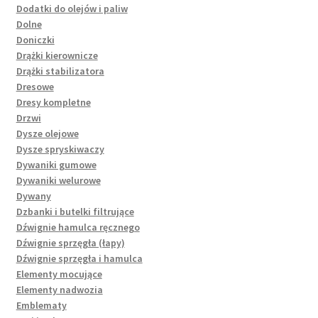
Dodatki do olejów i paliw
Dolne
Doniczki
Drążki kierownicze
Drążki stabilizatora
Dresowe
Dresy kompletne
Drzwi
Dysze olejowe
Dysze spryskiwaczy
Dywaniki gumowe
Dywaniki welurowe
Dywany
Dzbanki i butelki filtrujące
Dźwignie hamulca ręcznego
Dźwignie sprzęgła (łapy)
Dźwignie sprzęgła i hamulca
Elementy mocujące
Elementy nadwozia
Emblematy