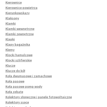
Kierownice
Kierownice powietrza
Kierunkowskazy
Klaksony
Klamki
Klamki wewnętrzne
Klamki zewnętrzne
Klapki
Klapy bagażnika
Klemy
Klocki hamulcowe
Klocki szlifierskie
Klucze
Klucze do kół
Koła dwumasowe i zamachowe
Koła pasowe
Koła pasowe pomp wody
Koła zębate
Kolektory słoneczne i panele fotowoltaiczne
Kolektory ssące