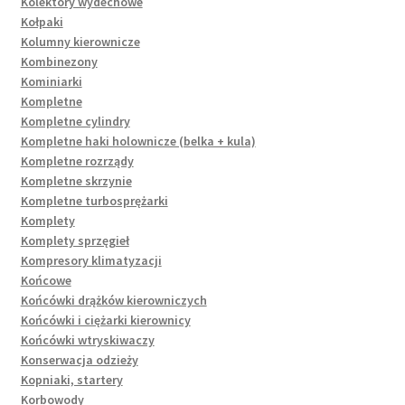
Kolektory wydechowe
Kołpaki
Kolumny kierownicze
Kombinezony
Kominiarki
Kompletne
Kompletne cylindry
Kompletne haki holownicze (belka + kula)
Kompletne rozrządy
Kompletne skrzynie
Kompletne turbosprężarki
Komplety
Komplety sprzęgieł
Kompresory klimatyzacji
Końcowe
Końcówki drążków kierowniczych
Końcówki i ciężarki kierownicy
Końcówki wtryskiwaczy
Konserwacja odzieży
Kopniaki, startery
Korbowody