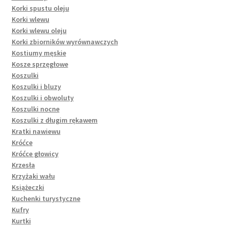
Korki spustu oleju
Korki wlewu
Korki wlewu oleju
Korki zbiorników wyrównawczych
Kostiumy męskie
Kosze sprzęgłowe
Koszulki
Koszulki i bluzy
Koszulki i obwoluty
Koszulki nocne
Koszulki z długim rękawem
Kratki nawiewu
Króćce
Króćce głowicy
Krzesła
Krzyżaki wału
Książeczki
Kuchenki turystyczne
Kufry
Kurtki