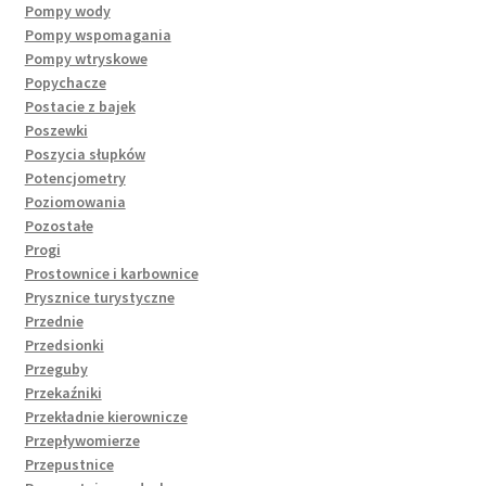
Pompy wody
Pompy wspomagania
Pompy wtryskowe
Popychacze
Postacie z bajek
Poszewki
Poszycia słupków
Potencjometry
Poziomowania
Pozostałe
Progi
Prostownice i karbownice
Prysznice turystyczne
Przednie
Przedsionki
Przeguby
Przekaźniki
Przekładnie kierownicze
Przepływomierze
Przepustnice