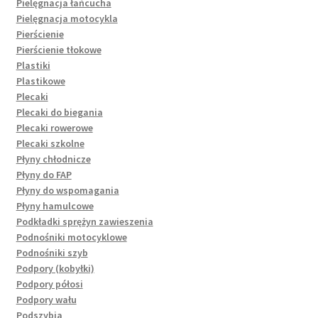
Pielęgnacja łańcucha
Pielęgnacja motocykla
Pierścienie
Pierścienie tłokowe
Plastiki
Plastikowe
Plecaki
Plecaki do biegania
Plecaki rowerowe
Plecaki szkolne
Płyny chłodnicze
Płyny do FAP
Płyny do wspomagania
Płyny hamulcowe
Podkładki sprężyn zawieszenia
Podnośniki motocyklowe
Podnośniki szyb
Podpory (kobyłki)
Podpory półosi
Podpory wału
Podszybia