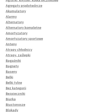
Agregaty prądotwórcze
Akumulatory
Alarmy
Alternatory
Alternatory kompletne
Amortyzatory
Amortyzatory sportowe
Anteny
Atrapy chłodnicy
Atrapy, zaślepki
Bagażniki
Bagnety
Baseny
Belki
Belki tylne
Bez kategorii
Bezpieczniki
Biurka
Biustonosze
Blokady