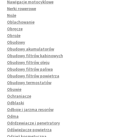
Nawigacje motocyklowe
Nerki rowerowe
Noże
Oblachowanie
Obręcze
Obroże
Obudowy
Obudowy akumulatorów
Obudowy filtrów kabinowych
Obudowy filtrów oleju
Obudowy filtrów paliwa
Obudowy filtrów powietrza
Obudowy termostatów
Obuwie
Ochraniacze
Odblaski
Odboje i jarzma resorów
Odma
Odrdzewiacze i penetratory
Odświeżacze powietrza
Odzież kosmetyczna