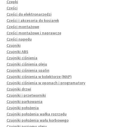
Czepki
Części
Części do elektronarzędzi
Części i akcesoria do kosiarek
Części montażowe
Części montażowe i naprawcze
Części napędu
Czujniki
Czujniki ABS
Czujniki ciśnienia
Czujniki ciśnienia oleju
Czujniki ciśnienia spalin
Czujniki ciśnienia w kolektorze (MAP)
Czujniki ciśnienia w oponach i programatory
Czujniki drzwi
Czujniki i przetworniki
Czujniki parkowania
Czujniki położenia
Czujniki położenia wałka rozrządu
Czujniki położenia wału korbowego
Czujniki poziomu oleju