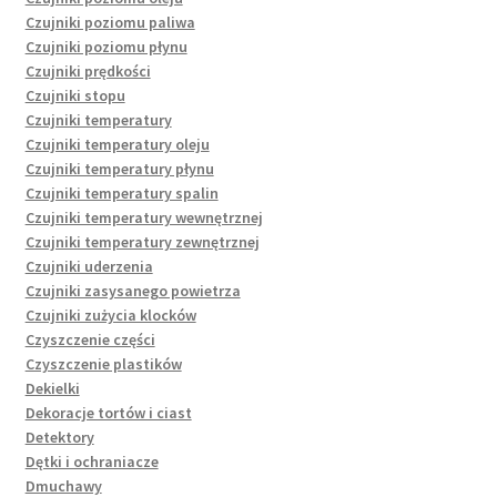
Czujniki poziomu paliwa
Czujniki poziomu płynu
Czujniki prędkości
Czujniki stopu
Czujniki temperatury
Czujniki temperatury oleju
Czujniki temperatury płynu
Czujniki temperatury spalin
Czujniki temperatury wewnętrznej
Czujniki temperatury zewnętrznej
Czujniki uderzenia
Czujniki zasysanego powietrza
Czujniki zużycia klocków
Czyszczenie części
Czyszczenie plastików
Dekielki
Dekoracje tortów i ciast
Detektory
Dętki i ochraniacze
Dmuchawy