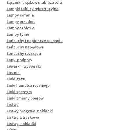
Łączniki drążków stabilizatora
Lampki tablicy rejestracyjnej
Lampy cofania
Lampy przednie
Lampy stołowe
Lampy tylne
Łańcuchy i napinacze rozrządu
Łańcuchy napędowe
Łańcuchy rozrządu
Łapy, podpory
Lewarki i wybieraki
Liczniki
Linki gazu
Linki hamulca ręcznego
Linki sprzęgła
Linki zmiany biegów
Listwy
Listwy progowe, nakładki
Listwy wtryskowe
Listwy, nakładki
Łóżka