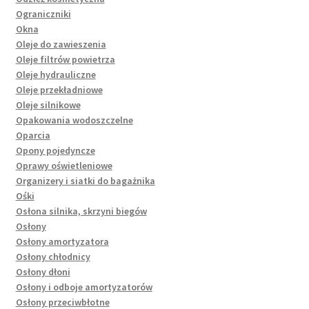
Ograniczniki
Okna
Oleje do zawieszenia
Oleje filtrów powietrza
Oleje hydrauliczne
Oleje przekładniowe
Oleje silnikowe
Opakowania wodoszczelne
Oparcia
Opony pojedyncze
Oprawy oświetleniowe
Organizery i siatki do bagażnika
Ośki
Osłona silnika, skrzyni biegów
Osłony
Osłony amortyzatora
Osłony chłodnicy
Osłony dłoni
Osłony i odboje amortyzatorów
Osłony przeciwbłotne