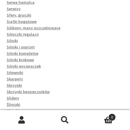
Serwa hamulca
Serwisy
Sfery, gruszki
Siatki bagażowe
Silikony, masy uszczelniające
Silniczki regulacji
Silniki
Silniki i osprzęt
Silniki kompletne
Silniki krokowe
Silniki wycieraczek
Siłowniki
Skarpety
Skrzynki
Skrzynki bezpieczników
Slidery
Śliniaki
Słomki
Smakołyki
0
Smarowanie
Szukaj:
Szukaj
Smartfony i telefony komórkowe