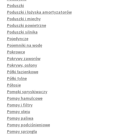
Poduszki
Poduszki i łożyska amortyzatorów
Poduszki i miechy
Poduszki powietrzne
Poduszki silnika
Pojedyncze
Pojemniki na wodę
Pokrowce
Pokrywy zaworów
Pokrywy, osłony
Półki łazienkowe
Półki tylne
Półosie
Pompki spryskiwaczy
Pompy hamulcowe
Pompy i filtry
Pompy oleju
Pompy paliwa
Pompy podciśnieniowe
Pompy sprzęgła