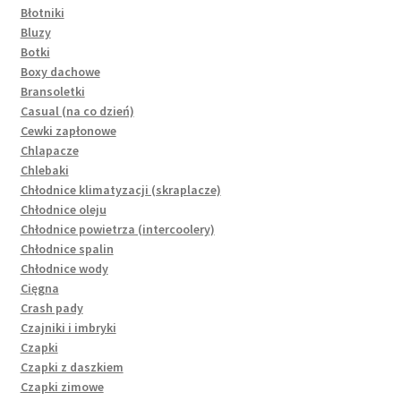
Błotniki
Bluzy
Botki
Boxy dachowe
Bransoletki
Casual (na co dzień)
Cewki zapłonowe
Chlapacze
Chlebaki
Chłodnice klimatyzacji (skraplacze)
Chłodnice oleju
Chłodnice powietrza (intercoolery)
Chłodnice spalin
Chłodnice wody
Cięgna
Crash pady
Czajniki i imbryki
Czapki
Czapki z daszkiem
Czapki zimowe