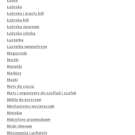
Łożyska
Łożyska i piasty kół
Łożyska kół
Łożyska oporowe
Łożyska silnika
Lusterka
Lusterka wewnętrzne
Magazynki
Majtki
Manetki
Markizy
Maski
Maty do cięcia
Maty i organizery do szuflad i szafek
Meble do przyczep
Mechanizmy wycieraczek
Miejskie
Mikrofony przewodowe
Miski olejowe
Mocowania i uchwyty