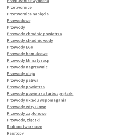
Przepustnice wydechu
Przetwornice
Przetwornice napięcia
Przewodowe
Przewody
Przewody chłodnic powietrza
Przewody chłodnic wody
Przewody EGR
Przewody hamulcowe
Przewody klimatyzacji
Przewody nagrzewnic
Przewody oleju
Przewody paliwa
Przewody powietrza
Przewody powietrza turbosprężarki
Przewody układu wspomagania
Przewody wtryskowe
Przewody zapłonowe
Przewody, złączki
Radioodtwarzacze
Rajstopy