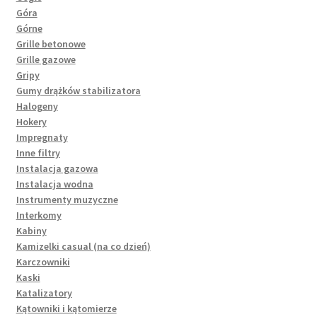
Góra
Górne
Grille betonowe
Grille gazowe
Gripy
Gumy drążków stabilizatora
Halogeny
Hokery
Impregnaty
Inne filtry
Instalacja gazowa
Instalacja wodna
Instrumenty muzyczne
Interkomy
Kabiny
Kamizelki casual (na co dzień)
Karczowniki
Kaski
Katalizatory
Kątowniki i kątomierze