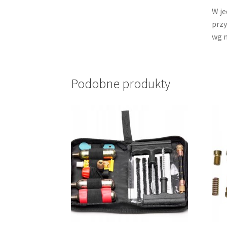
W je
przy
wg n
Podobne produkty