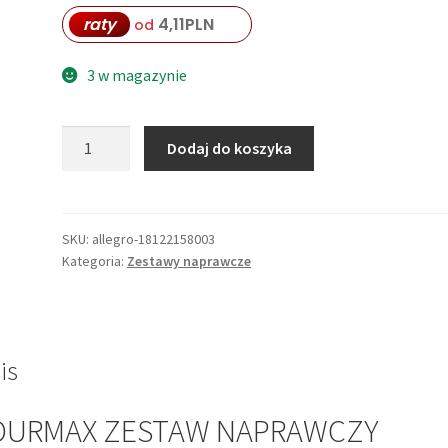
raty
4,11
PLN
od
3 w magazynie
ilość
Dodaj do koszyka
TOURMAX
ZESTAW
NAPRAWCZY
WAHACZA
SKU:
allegro-18122158003
Kategoria:
Zestawy naprawcze
SUZUKI
GSX-
R
600/750/1000,
GSX
is
1300R,
GSX
OURMAX ZESTAW NAPRAWCZY