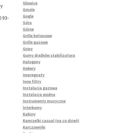
Głowice
ZY
Gmole
Gogle
 93-
Góra
Górne
Grille betonowe
Grille gazowe
Gripy
Gumy drążków stabilizatora
Halogeny
Hokery
Impregnaty
Inne filtry
Instalacja gazowa
Instalacja wodna
Instrumenty muzyczne
Interkomy
Kabiny
Kamizelki casual (na co dzień)
Karczowniki