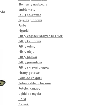
Elementy nadwozia
W
Emblematy
cja
Etui i pokrowce
Fajki zapłonowe
Farby
Figurki
Filtry cząstek stałych DPF/FAP
Filtry kabinowe
Filtry odmy
Filtry oleju
Filtry paliwa
Filtry powietrza
Filtry skrzyni biegów
Firany gotowe
Folie do kokpitu
Folie i szkła ochronne
Fotele, kanapy
Gąbki do mycia
Gałki
Gaźniki