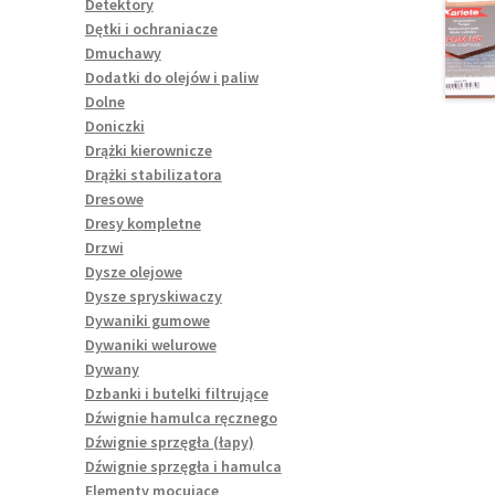
Detektory
Dętki i ochraniacze
Dmuchawy
Dodatki do olejów i paliw
Dolne
Doniczki
Drążki kierownicze
Drążki stabilizatora
Dresowe
Dresy kompletne
Drzwi
Dysze olejowe
Dysze spryskiwaczy
Dywaniki gumowe
Dywaniki welurowe
Dywany
Dzbanki i butelki filtrujące
Dźwignie hamulca ręcznego
Dźwignie sprzęgła (łapy)
Dźwignie sprzęgła i hamulca
Elementy mocujące