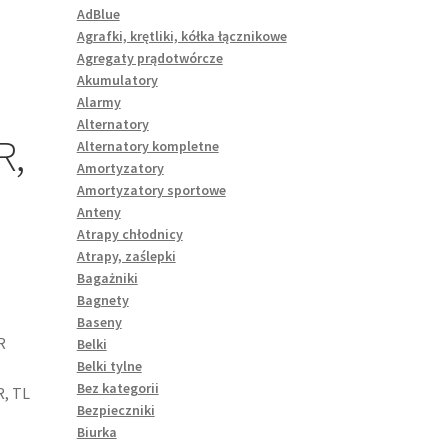
AdBlue
Agrafki, krętliki, kółka łącznikowe
Agregaty prądotwórcze
Akumulatory
Alarmy
Alternatory
R,
Alternatory kompletne
Amortyzatory
Amortyzatory sportowe
Anteny
Atrapy chłodnicy
Atrapy, zaślepki
Bagażniki
Bagnety
Baseny
R
Belki
Belki tylne
Bez kategorii
, TL
Bezpieczniki
Biurka