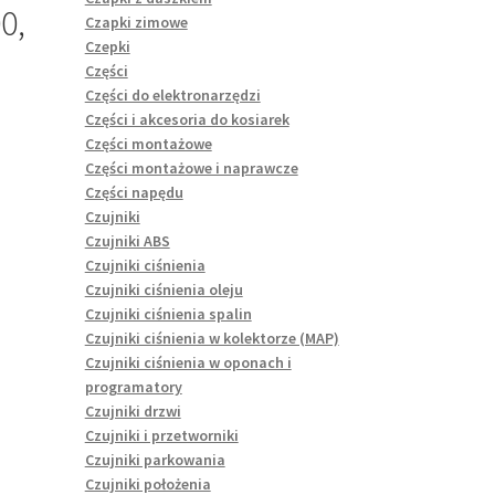
0,
Czapki zimowe
Czepki
Części
Części do elektronarzędzi
Części i akcesoria do kosiarek
Części montażowe
Części montażowe i naprawcze
Części napędu
Czujniki
Czujniki ABS
Czujniki ciśnienia
Czujniki ciśnienia oleju
Czujniki ciśnienia spalin
Czujniki ciśnienia w kolektorze (MAP)
Czujniki ciśnienia w oponach i
programatory
Czujniki drzwi
Czujniki i przetworniki
Czujniki parkowania
Czujniki położenia