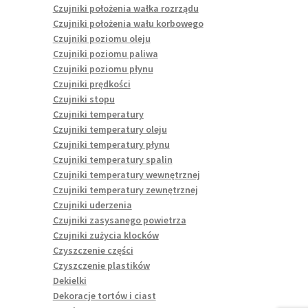
Czujniki położenia wałka rozrządu
Czujniki położenia wału korbowego
Czujniki poziomu oleju
Czujniki poziomu paliwa
Czujniki poziomu płynu
Czujniki prędkości
Czujniki stopu
Czujniki temperatury
Czujniki temperatury oleju
Czujniki temperatury płynu
Czujniki temperatury spalin
Czujniki temperatury wewnętrznej
Czujniki temperatury zewnętrznej
Czujniki uderzenia
Czujniki zasysanego powietrza
Czujniki zużycia klocków
Czyszczenie części
Czyszczenie plastików
Dekielki
Dekoracje tortów i ciast