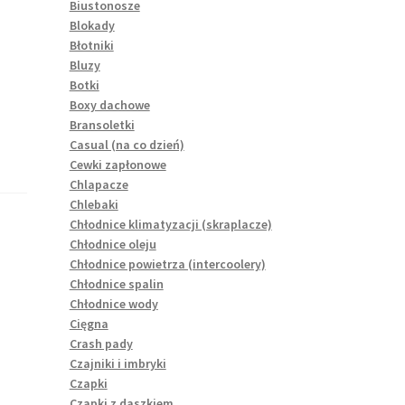
Biustonosze
Blokady
Błotniki
Bluzy
Botki
Boxy dachowe
Bransoletki
Casual (na co dzień)
Cewki zapłonowe
Chlapacze
Chlebaki
Chłodnice klimatyzacji (skraplacze)
Chłodnice oleju
Chłodnice powietrza (intercoolery)
Chłodnice spalin
Chłodnice wody
Cięgna
Crash pady
Czajniki i imbryki
Czapki
Czapki z daszkiem