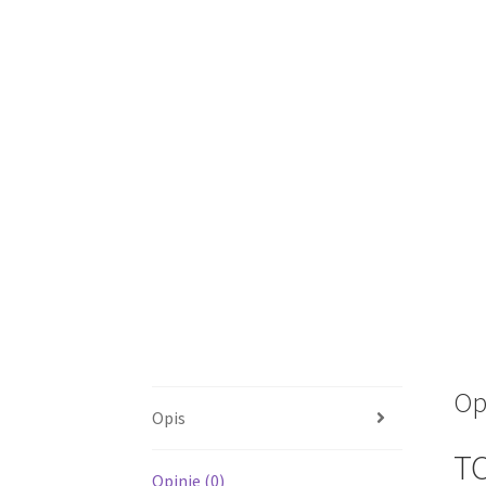
Op
Opis
T
Opinie (0)