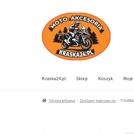
Przejdź
Przejdź
do
do
nawigacji
treści
Kraska24.pl
Sklep
Koszyk
Moje
Strona główna
Zestawy naprawcze
TOURMA