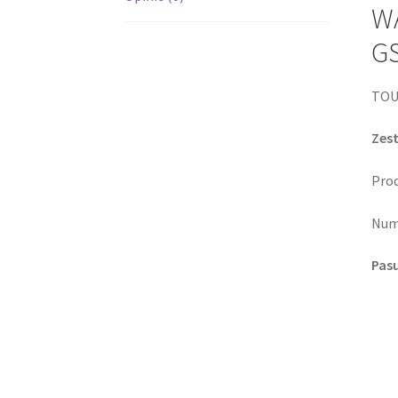
WA
GS
TOU
Zes
Prod
Num
Pas