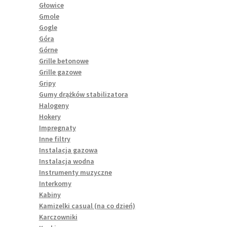
Głowice
Gmole
Gogle
Góra
Górne
Grille betonowe
Grille gazowe
Gripy
Gumy drążków stabilizatora
Halogeny
Hokery
Impregnaty
Inne filtry
Instalacja gazowa
Instalacja wodna
Instrumenty muzyczne
Interkomy
Kabiny
Kamizelki casual (na co dzień)
Karczowniki