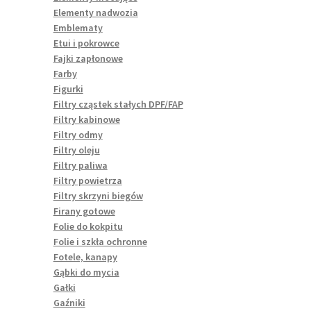
Elementy nadwozia
Emblematy
Etui i pokrowce
Fajki zapłonowe
Farby
Figurki
Filtry cząstek stałych DPF/FAP
Filtry kabinowe
Filtry odmy
Filtry oleju
Filtry paliwa
Filtry powietrza
Filtry skrzyni biegów
Firany gotowe
Folie do kokpitu
Folie i szkła ochronne
Fotele, kanapy
Gąbki do mycia
Gałki
Gaźniki