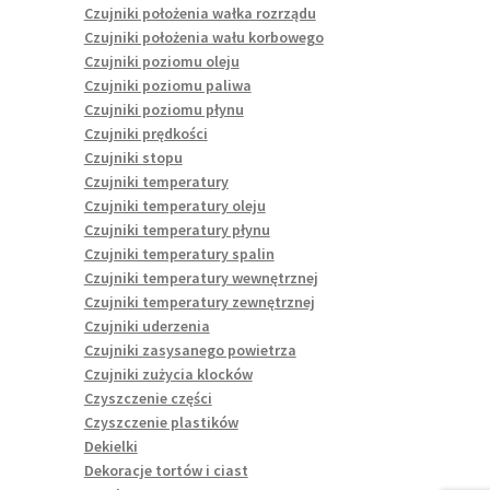
Czujniki położenia wałka rozrządu
Czujniki położenia wału korbowego
Czujniki poziomu oleju
Czujniki poziomu paliwa
Czujniki poziomu płynu
Czujniki prędkości
Czujniki stopu
Czujniki temperatury
Czujniki temperatury oleju
Czujniki temperatury płynu
Czujniki temperatury spalin
Czujniki temperatury wewnętrznej
Czujniki temperatury zewnętrznej
Czujniki uderzenia
Czujniki zasysanego powietrza
Czujniki zużycia klocków
Czyszczenie części
Czyszczenie plastików
Dekielki
Dekoracje tortów i ciast