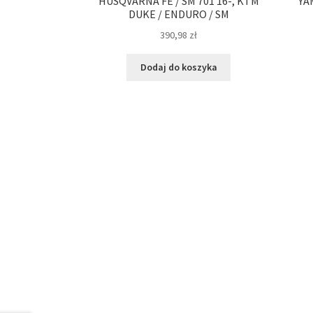
HUSQVARNA FE / SM 701 16-, KTM
YA
DUKE / ENDURO / SM
390,98
zł
Dodaj do koszyka