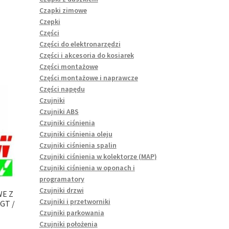
Czapki zimowe
Czepki
Części
Części do elektronarzędzi
Części i akcesoria do kosiarek
Części montażowe
Części montażowe i naprawcze
Części napędu
Czujniki
Czujniki ABS
Czujniki ciśnienia
Czujniki ciśnienia oleju
Czujniki ciśnienia spalin
Czujniki ciśnienia w kolektorze (MAP)
Czujniki ciśnienia w oponach i
programatory
Czujniki drzwi
WE Z
Czujniki i przetworniki
GT /
Czujniki parkowania
Czujniki położenia