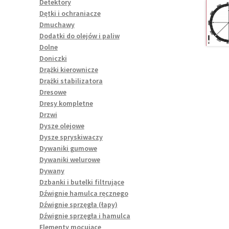
Detektory
Dętki i ochraniacze
Dmuchawy
Dodatki do olejów i paliw
Dolne
Doniczki
Drążki kierownicze
Drążki stabilizatora
Dresowe
Dresy kompletne
Drzwi
Dysze olejowe
Dysze spryskiwaczy
Dywaniki gumowe
Dywaniki welurowe
Dywany
Dzbanki i butelki filtrujące
Dźwignie hamulca ręcznego
Dźwignie sprzęgła (łapy)
Dźwignie sprzęgła i hamulca
Elementy mocujące