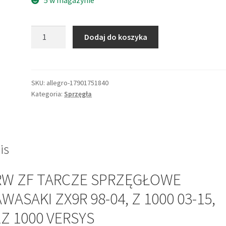
ilość
Dodaj do koszyka
TRW
ZF
TARCZE
SPRZĘGŁOWE
SKU:
allegro-17901751840
Kategoria:
Sprzęgła
KAWASAKI
ZX9R
98-
04,
Z
is
1000
03-
RW ZF TARCZE SPRZĘGŁOWE
15,
WASAKI ZX9R 98-04, Z 1000 03-15,
KLZ
1000
Z 1000 VERSYS
VERSYS