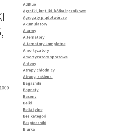
AdBlue
Agrafki, krętliki, kółka łącznikowe
I
Agregaty prądotwórcze
Akumulatory
,
Alarmy
Alternatory
Alternatory kompletne
Amortyzatory
Amortyzatory sportowe
Anteny
Atrapy chłodnicy
Atrapy, zaślepki
Bagażniki
1000
Bagnety
Baseny
Belki
Belki tylne
Bez kategorii
Bezpieczniki
Biurka