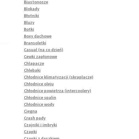
Biustonosze
Blokady
Błotniki
Bluzy
Botki
Boxy dachowe
Bransoletki
Casual (na co dzień)
Cewki zapłonowe
Chlapacze
Chlebaki
Chłodnice klimatyzacji (skraplacze)
Chłodnice oleju
Chłodnice powietrza (intercoolery)
Chłodnice spalin
Chłodnice wody
Cięgna
Crash pady
Czajniki i imbryki
Czapki
Czapki z daszkiem