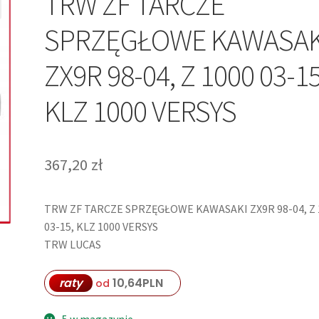
TRW ZF TARCZE
SPRZĘGŁOWE KAWASAK
ZX9R 98-04, Z 1000 03-15
KLZ 1000 VERSYS
367,20
zł
TRW ZF TARCZE SPRZĘGŁOWE KAWASAKI ZX9R 98-04, Z 
03-15, KLZ 1000 VERSYS
TRW LUCAS
raty
10,64
PLN
od
5 w magazynie