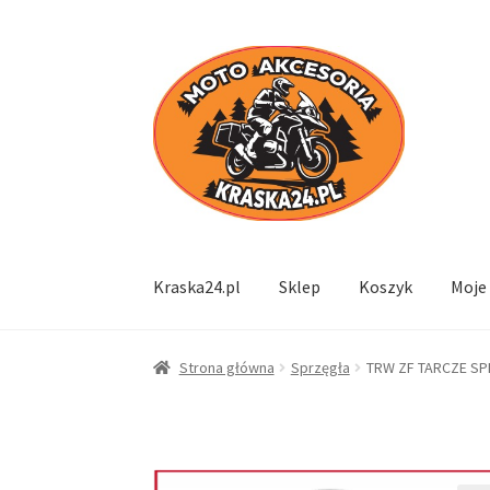
Przejdź
Przejdź
do
do
nawigacji
treści
Kraska24.pl
Sklep
Koszyk
Moje
Strona główna
Sprzęgła
TRW ZF TARCZE SP