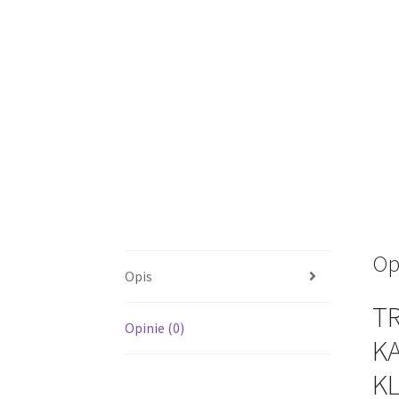
Op
Opis
T
Opinie (0)
KA
KL