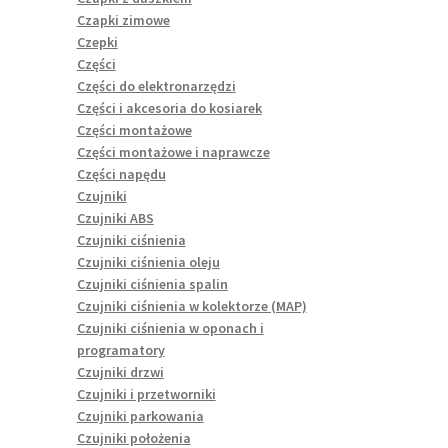
Czapki zimowe
Czepki
Części
Części do elektronarzędzi
Części i akcesoria do kosiarek
Części montażowe
Części montażowe i naprawcze
Części napędu
Czujniki
Czujniki ABS
Czujniki ciśnienia
Czujniki ciśnienia oleju
Czujniki ciśnienia spalin
Czujniki ciśnienia w kolektorze (MAP)
Czujniki ciśnienia w oponach i
programatory
Czujniki drzwi
Czujniki i przetworniki
Czujniki parkowania
Czujniki położenia