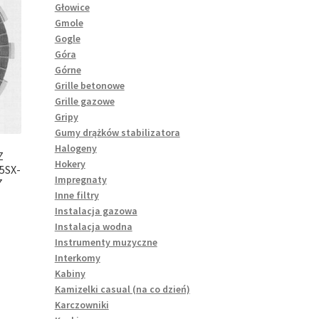
Głowice
Gmole
Gogle
Góra
Górne
Grille betonowe
Grille gazowe
Gripy
Gumy drążków stabilizatora
Halogeny
Z
Hokery
5SX-
Impregnaty
7
Inne filtry
Instalacja gazowa
Instalacja wodna
Instrumenty muzyczne
Interkomy
Kabiny
Kamizelki casual (na co dzień)
Karczowniki