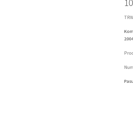
10
TRW
Komp
2004
Prod
Num
Pas