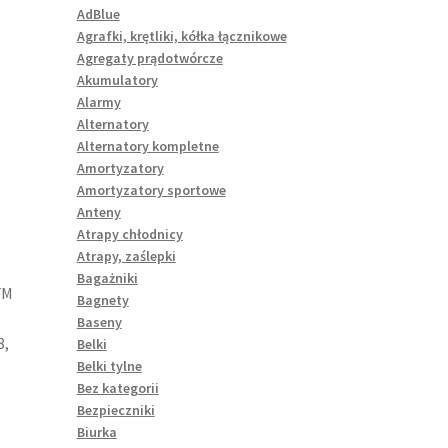
AdBlue
Agrafki, krętliki, kółka łącznikowe
Agregaty prądotwórcze
Akumulatory
Alarmy
Alternatory
Alternatory kompletne
Amortyzatory
Amortyzatory sportowe
Anteny
Atrapy chłodnicy
Atrapy, zaślepki
Bagażniki
FM
Bagnety
Baseny
8,
Belki
Belki tylne
Bez kategorii
Bezpieczniki
Biurka