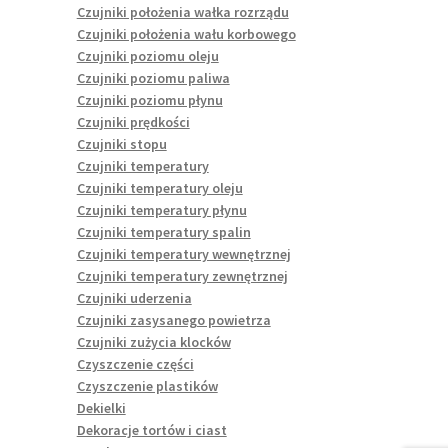
Czujniki położenia wałka rozrządu
Czujniki położenia wału korbowego
Czujniki poziomu oleju
Czujniki poziomu paliwa
Czujniki poziomu płynu
Czujniki prędkości
Czujniki stopu
Czujniki temperatury
Czujniki temperatury oleju
Czujniki temperatury płynu
Czujniki temperatury spalin
Czujniki temperatury wewnętrznej
Czujniki temperatury zewnętrznej
Czujniki uderzenia
Czujniki zasysanego powietrza
Czujniki zużycia klocków
Czyszczenie części
Czyszczenie plastików
Dekielki
Dekoracje tortów i ciast