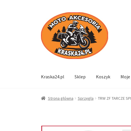
Przejdź
Przejdź
do
do
nawigacji
treści
Kraska24.pl
Sklep
Koszyk
Moje
Strona główna
Sprzęgła
TRW ZF TARCZE SPR