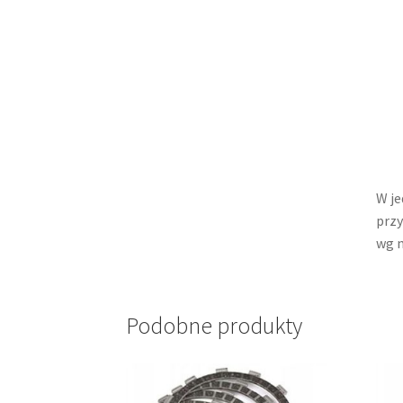
W je
przy
wg n
Podobne produkty