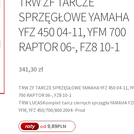
TRW ZF TARCZE
SPRZĘGŁOWE YAMAHA
YFZ 450 04-11, YFM 700
RAPTOR 06-, FZ8 10-1
341,30
zł
TRW ZF TARCZE SPRZĘGŁOWE YAMAHA YFZ 450 04-11, Y
700 RAPTOR 06-, FZ8 10-1
TRW LUCASKomplet tarcz ciernych sprzęgła YAMAHA FZ
YFM, YFZ 450/700/800 2004- Prod
raty
9,89
PLN
od