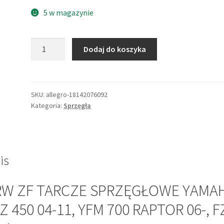
5 w magazynie
ilość
Dodaj do koszyka
TRW
ZF
TARCZE
SPRZĘGŁOWE
SKU:
allegro-18142076092
Kategoria:
Sprzęgła
YAMAHA
YFZ
450
04-
11,
is
YFM
700
RW ZF TARCZE SPRZĘGŁOWE YAMA
RAPTOR
Z 450 04-11, YFM 700 RAPTOR 06-, F
06-,
FZ8