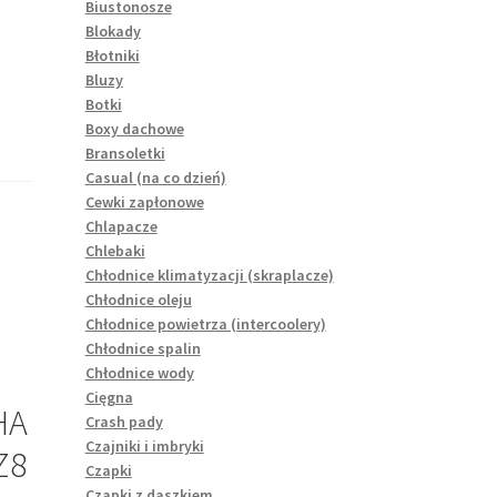
Biustonosze
Blokady
Błotniki
Bluzy
Botki
Boxy dachowe
Bransoletki
Casual (na co dzień)
Cewki zapłonowe
Chlapacze
Chlebaki
Chłodnice klimatyzacji (skraplacze)
Chłodnice oleju
Chłodnice powietrza (intercoolery)
Chłodnice spalin
Chłodnice wody
Cięgna
HA
Crash pady
Czajniki i imbryki
Z8
Czapki
Czapki z daszkiem