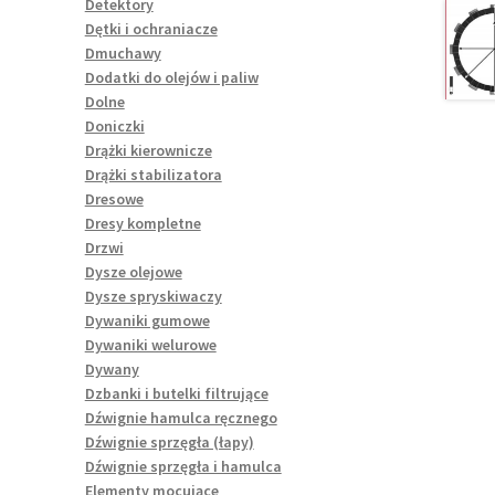
Detektory
Dętki i ochraniacze
Dmuchawy
Dodatki do olejów i paliw
Dolne
Doniczki
Drążki kierownicze
Drążki stabilizatora
Dresowe
Dresy kompletne
Drzwi
Dysze olejowe
Dysze spryskiwaczy
Dywaniki gumowe
Dywaniki welurowe
Dywany
Dzbanki i butelki filtrujące
Dźwignie hamulca ręcznego
Dźwignie sprzęgła (łapy)
Dźwignie sprzęgła i hamulca
Elementy mocujące