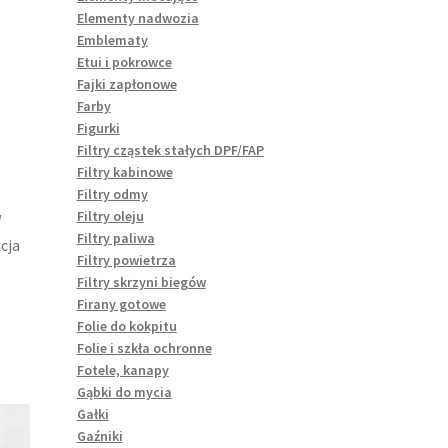
Elementy nadwozia
Emblematy
Etui i pokrowce
Fajki zapłonowe
Farby
Figurki
Filtry cząstek stałych DPF/FAP
Filtry kabinowe
Filtry odmy
Filtry oleju
W
Filtry paliwa
cja
Filtry powietrza
Filtry skrzyni biegów
Firany gotowe
Folie do kokpitu
Folie i szkła ochronne
Fotele, kanapy
Gąbki do mycia
Gałki
Gaźniki