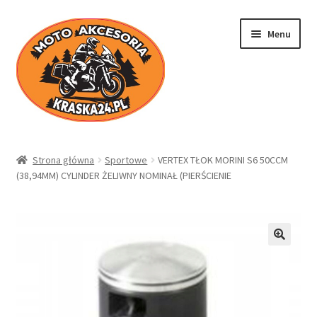
Przejdź
Przejdź
Menu
do
do
nawigacji
treści
Kraska24.pl
Strona główna
Sportowe
VERTEX TŁOK MORINI S6 50CCM
(38,94MM) CYLINDER ŻELIWNY NOMINAŁ (PIERŚCIENIE
Sklep
Koszyk
Moje konto
Regulamin