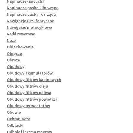
Napinacze łańcucha
Napinacze paska klinowego
Napinacze paska rozrządu
Nawigacje GPS fabryczne
Nawigacje motocyklowe
Nerki rowerowe
Noże
Oblachowanie
Obręcze
Obroże
Obudowy
Obudowy akumulatorów
Obudowy filtrów kabinowych
Obudowy filtrów oleju
Obudowy filtrów paliwa
Obudowy filtrów powietrza
Obudowy termostatów
Obuwie
Ochraniacze
Odblaski
Odboje i jarzma resorów