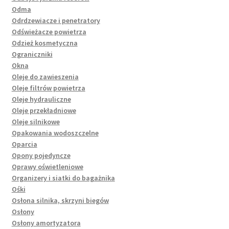
Odma
Odrdzewiacze i penetratory
Odświeżacze powietrza
Odzież kosmetyczna
Ograniczniki
Okna
Oleje do zawieszenia
Oleje filtrów powietrza
Oleje hydrauliczne
Oleje przekładniowe
Oleje silnikowe
Opakowania wodoszczelne
Oparcia
Opony pojedyncze
Oprawy oświetleniowe
Organizery i siatki do bagażnika
Ośki
Osłona silnika, skrzyni biegów
Osłony
Osłony amortyzatora