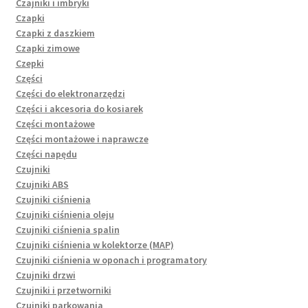
Czajniki i imbryki
Czapki
Czapki z daszkiem
Czapki zimowe
Czepki
Części
Części do elektronarzędzi
Części i akcesoria do kosiarek
Części montażowe
Części montażowe i naprawcze
Części napędu
Czujniki
Czujniki ABS
Czujniki ciśnienia
Czujniki ciśnienia oleju
Czujniki ciśnienia spalin
Czujniki ciśnienia w kolektorze (MAP)
Czujniki ciśnienia w oponach i programatory
Czujniki drzwi
Czujniki i przetworniki
Czujniki parkowania