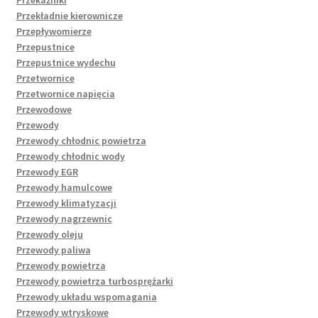
Przekaźniki
Przekładnie kierownicze
Przepływomierze
Przepustnice
Przepustnice wydechu
Przetwornice
Przetwornice napięcia
Przewodowe
Przewody
Przewody chłodnic powietrza
Przewody chłodnic wody
Przewody EGR
Przewody hamulcowe
Przewody klimatyzacji
Przewody nagrzewnic
Przewody oleju
Przewody paliwa
Przewody powietrza
Przewody powietrza turbosprężarki
Przewody układu wspomagania
Przewody wtryskowe