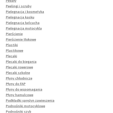
Pedały
Peelingi i scruby
Pielęgnacja i kosmetyka
Pielęgnacja kasku
Pielęgnacja łańcucha
Pielęgnacja motocykla
Pierścienie
Pierścienie tłokowe
Plastiki
Plastikowe
Plecaki
Plecaki do biegania
Plecaki rowerowe
Plecaki szkolne
Płyny chłodnicze
Płyny do FAP
Płyny do wspomagania
Płyny hamulcowe
Podkładki sprężyn zawieszenia
Podnośniki motocyklowe
Podnośniki szyb