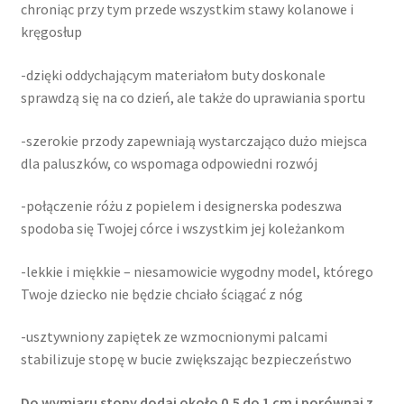
chroniąc przy tym przede wszystkim stawy kolanowe i
kręgosłup
-dzięki oddychającym materiałom buty doskonale
sprawdzą się na co dzień, ale także do uprawiania sportu
-szerokie przody zapewniają wystarczająco dużo miejsca
dla paluszków, co wspomaga odpowiedni rozwój
-połączenie różu z popielem i designerska podeszwa
spodoba się Twojej córce i wszystkim jej koleżankom
-lekkie i miękkie – niesamowicie wygodny model, którego
Twoje dziecko nie będzie chciało ściągać z nóg
-usztywniony zapiętek ze wzmocnionymi palcami
stabilizuje stopę w bucie zwiększając bezpieczeństwo
Do wymiaru stopy dodaj około 0,5 do 1 cm i porównaj z