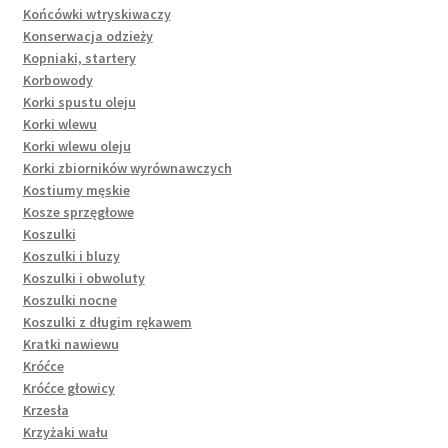
Końcówki wtryskiwaczy
Konserwacja odzieży
Kopniaki, startery
Korbowody
Korki spustu oleju
Korki wlewu
Korki wlewu oleju
Korki zbiorników wyrównawczych
Kostiumy męskie
Kosze sprzęgłowe
Koszulki
Koszulki i bluzy
Koszulki i obwoluty
Koszulki nocne
Koszulki z długim rękawem
Kratki nawiewu
Króćce
Króćce głowicy
Krzesła
Krzyżaki wału