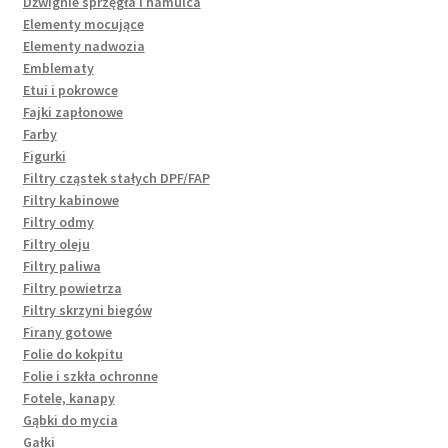
Dźwignie sprzęgła i hamulca
Elementy mocujące
Elementy nadwozia
Emblematy
Etui i pokrowce
Fajki zapłonowe
Farby
Figurki
Filtry cząstek stałych DPF/FAP
Filtry kabinowe
Filtry odmy
Filtry oleju
Filtry paliwa
Filtry powietrza
Filtry skrzyni biegów
Firany gotowe
Folie do kokpitu
Folie i szkła ochronne
Fotele, kanapy
Gąbki do mycia
Gałki