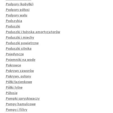
Podpory (kobyłki)
Podpory półosi
Podpory wału
Podszybia
Poduszki
Poduszki i łożyska amortyzatorów
Poduszki i miechy
Poduszki powietrzne
Poduszki silnika
Pojedyncze
Pojemniki na wodę
Pokrowce
Pokrywy zaworów
Pokrywy, osłony
Półki łazienkowe
Półki tylne
Półosie
Pompki spryskiwaczy
Pompy hamulcowe
Pompy i filtry