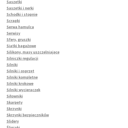
Saszetki
Saszetki i nerki
Schodki i stopnie
Scrapki
Serwa hamulca
Serwisy
Sfery, gruszki
Siatki bagażowe
Silikony, masy uszczelniające
Silniczki regulacji
Silniki
Silniki i osprzęt
Silniki kompletne
Silniki krokowe
Silniki wycieraczek
Siłowniki
Skarpety
Skrzynki
Skrzynki bezpieczników
Slidery
Śliniaki