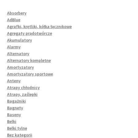
Absorbery
AdBlue
Agrafki, krętliki, kółka łącznikowe
Agregaty prądotwórcze
Akumulatory
Alarmy
Alternatory
Alternatory kompletne
Amortyzatory
Amortyzatory sportowe
Anteny
Atrapy chłodnicy
Atrapy, zaślepki
Bagażniki
Bagnety
Baseny
Belki
Belki tylne
Bez kategorii