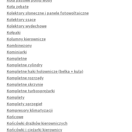
Koła pasowe pomp wody
Koła zębate
Kolektory słoneczne i panele fotowoltaiczne
Kolektory ssące
Kolektory wydechowe
Kołpaki
Kolumny kierownicze
Kombinezony
Kominiarki
Kompletne
Kompletne cylindry
Kompletne haki holownicze (belka + kula)
Kompletne rozrządy
Kompletne skrzynie
Kompletne turbosprężarki
Komplety
Komplety sprzęgieł
Kompresory klimatyzacji
Końcowe
Końcówki drążków kierowniczych
Końcówki i ciężarki kierownicy