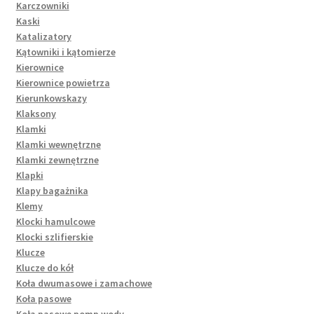
Karczowniki
Kaski
Katalizatory
Kątowniki i kątomierze
Kierownice
Kierownice powietrza
Kierunkowskazy
Klaksony
Klamki
Klamki wewnętrzne
Klamki zewnętrzne
Klapki
Klapy bagażnika
Klemy
Klocki hamulcowe
Klocki szlifierskie
Klucze
Klucze do kół
Koła dwumasowe i zamachowe
Koła pasowe