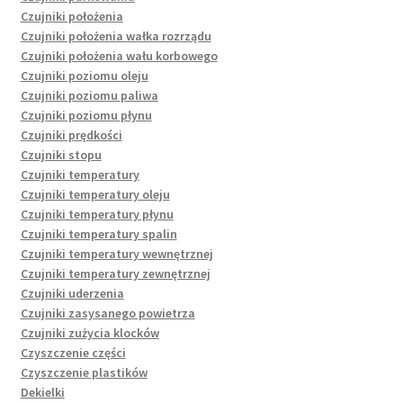
Czujniki położenia
Czujniki położenia wałka rozrządu
Czujniki położenia wału korbowego
Czujniki poziomu oleju
Czujniki poziomu paliwa
Czujniki poziomu płynu
Czujniki prędkości
Czujniki stopu
Czujniki temperatury
Czujniki temperatury oleju
Czujniki temperatury płynu
Czujniki temperatury spalin
Czujniki temperatury wewnętrznej
Czujniki temperatury zewnętrznej
Czujniki uderzenia
Czujniki zasysanego powietrza
Czujniki zużycia klocków
Czyszczenie części
Czyszczenie plastików
Dekielki