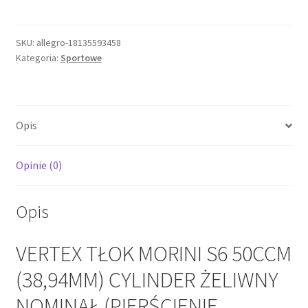
TŁOK
MORINI
S6
SKU:
allegro-18135593458
Kategoria:
Sportowe
50CCM
(38,94MM)
CYLINDER
ŻELIWNY
Opis
NOMINAŁ
(PIERŚCIENIE
Opinie (0)
Opis
VERTEX TŁOK MORINI S6 50CCM
(38,94MM) CYLINDER ŻELIWNY
NOMINAŁ (PIERŚCIENIE