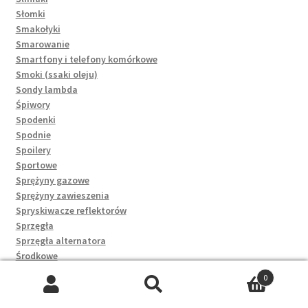
Słomki
Smakołyki
Smarowanie
Smartfony i telefony komórkowe
Smoki (ssaki oleju)
Sondy lambda
Śpiwory
Spodenki
Spodnie
Spoilery
Sportowe
Sprężyny gazowe
Sprężyny zawieszenia
Spryskiwacze reflektorów
Sprzęgła
Sprzęgła alternatora
Środkowe
Śruby
0
Śruby głowicy
Szukaj:
Szukaj
Stacyjki