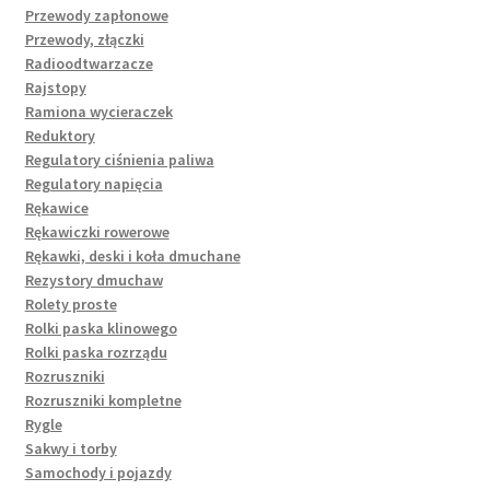
Przewody zapłonowe
Przewody, złączki
Radioodtwarzacze
Rajstopy
Ramiona wycieraczek
Reduktory
Regulatory ciśnienia paliwa
Regulatory napięcia
Rękawice
Rękawiczki rowerowe
Rękawki, deski i koła dmuchane
Rezystory dmuchaw
Rolety proste
Rolki paska klinowego
Rolki paska rozrządu
Rozruszniki
Rozruszniki kompletne
Rygle
Sakwy i torby
Samochody i pojazdy