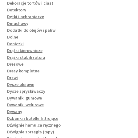
Dekoracje tortów i ciast
Detektory
Dętki i ochraniacze
Dmuchawy
Dodatki do olejów i paliw
Dolne
Doniczki
Drążki kierownicze
Drążki stabilizatora
Dresowe
Dresy kompletne
Drzwi
Dysze olejowe
Dysze spryskiwaczy
Dywaniki gumowe
Dywaniki welurowe
Dywany
Dzbanki i butelki filtrujące
Dźwignie hamulca ręcznego
Dźwignie sprzęgła (łapy)