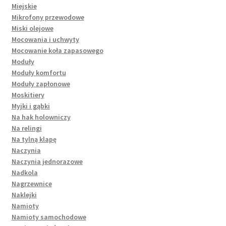
Miejskie
Mikrofony przewodowe
Miski olejowe
Mocowania i uchwyty
Mocowanie koła zapasowego
Moduły
Moduły komfortu
Moduły zapłonowe
Moskitiery
Myjki i gąbki
Na hak holowniczy
Na relingi
Na tylną klapę
Naczynia
Naczynia jednorazowe
Nadkola
Nagrzewnice
Naklejki
Namioty
Namioty samochodowe