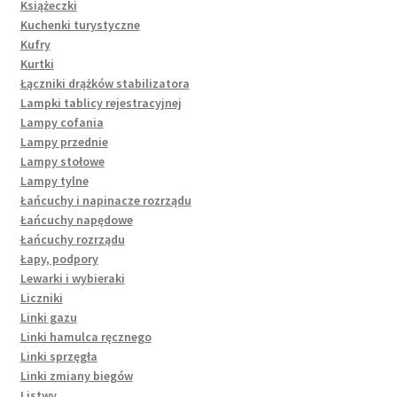
Książeczki
Kuchenki turystyczne
Kufry
Kurtki
Łączniki drążków stabilizatora
Lampki tablicy rejestracyjnej
Lampy cofania
Lampy przednie
Lampy stołowe
Lampy tylne
Łańcuchy i napinacze rozrządu
Łańcuchy napędowe
Łańcuchy rozrządu
Łapy, podpory
Lewarki i wybieraki
Liczniki
Linki gazu
Linki hamulca ręcznego
Linki sprzęgła
Linki zmiany biegów
Listwy