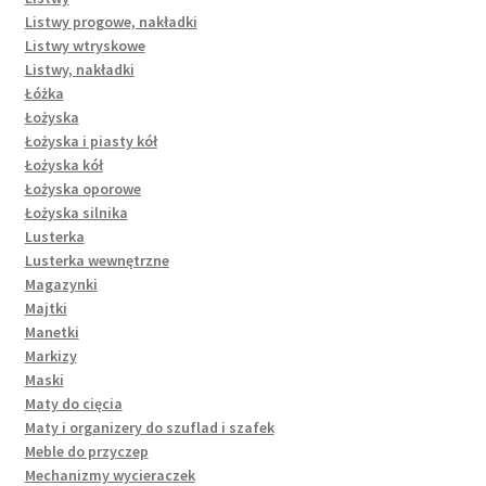
Listwy progowe, nakładki
Listwy wtryskowe
Listwy, nakładki
Łóżka
Łożyska
Łożyska i piasty kół
Łożyska kół
Łożyska oporowe
Łożyska silnika
Lusterka
Lusterka wewnętrzne
Magazynki
Majtki
Manetki
Markizy
Maski
Maty do cięcia
Maty i organizery do szuflad i szafek
Meble do przyczep
Mechanizmy wycieraczek