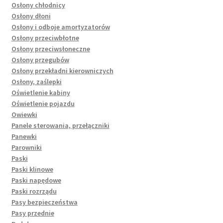
Osłony chłodnicy
Osłony dłoni
Osłony i odboje amortyzatorów
Osłony przeciwbłotne
Osłony przeciwsłoneczne
Osłony przegubów
Osłony przekładni kierowniczych
Osłony, zaślepki
Oświetlenie kabiny
Oświetlenie pojazdu
Owiewki
Panele sterowania, przełączniki
Panewki
Parowniki
Paski
Paski klinowe
Paski napędowe
Paski rozrządu
Pasy bezpieczeństwa
Pasy przednie