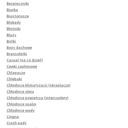
Bezpieczniki
Biurka
Biustonosze
Blokady
Błotniki
Bluzy
Botki
Boxy dachowe
Bransoletki
Casual (na co dzień)
Cewki zapłonowe
Chlapacze
Chlebaki
Chłodnice klimatyzacji (skraplacze)
Chłodnice oleju
Chłodnice powietrza (intercoolery)
Chłodnice spalin
Chłodnice wody
Cięgna
Crash pady