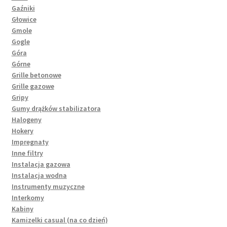
Gaźniki
Głowice
Gmole
Gogle
Góra
Górne
Grille betonowe
Grille gazowe
Gripy
Gumy drążków stabilizatora
Halogeny
Hokery
Impregnaty
Inne filtry
Instalacja gazowa
Instalacja wodna
Instrumenty muzyczne
Interkomy
Kabiny
Kamizelki casual (na co dzień)