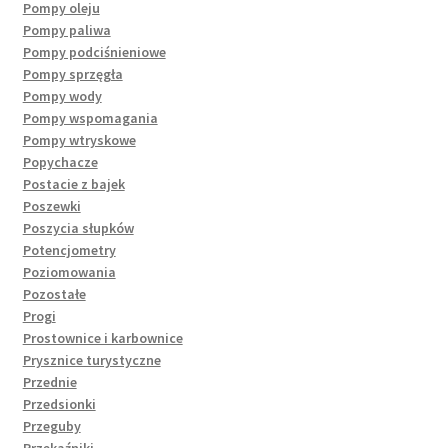
Pompy oleju
Pompy paliwa
Pompy podciśnieniowe
Pompy sprzęgła
Pompy wody
Pompy wspomagania
Pompy wtryskowe
Popychacze
Postacie z bajek
Poszewki
Poszycia słupków
Potencjometry
Poziomowania
Pozostałe
Progi
Prostownice i karbownice
Prysznice turystyczne
Przednie
Przedsionki
Przeguby