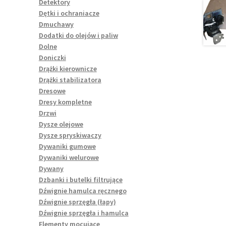
Detektory
Dętki i ochraniacze
Dmuchawy
Dodatki do olejów i paliw
Dolne
Doniczki
Drążki kierownicze
Drążki stabilizatora
Dresowe
Dresy kompletne
Drzwi
Dysze olejowe
Dysze spryskiwaczy
Dywaniki gumowe
Dywaniki welurowe
Dywany
Dzbanki i butelki filtrujące
Dźwignie hamulca ręcznego
Dźwignie sprzęgła (łapy)
Dźwignie sprzęgła i hamulca
Elementy mocujące