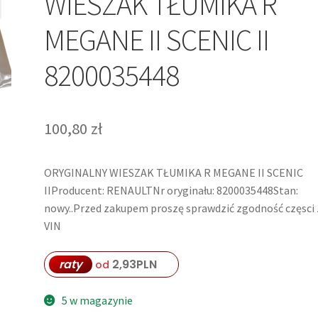
WIESZAK TŁUMIKA R
MEGANE II SCENIC II
8200035448
100,80
zł
ORYGINALNY WIESZAK TŁUMIKA R MEGANE II SCENIC
IIProducent: RENAULTNr oryginału: 8200035448Stan:
nowy..Przed zakupem proszę sprawdzić zgodność częsci 
VIN
raty
2,93
PLN
od
5 w magazynie