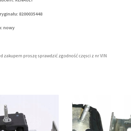
ryginału: 8200035448
n: nowy
d zakupem proszę sprawdzić zgodność częsci z nr VIN