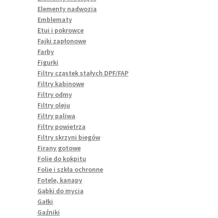
Elementy nadwozia
Emblematy
Etui i pokrowce
Fajki zapłonowe
Farby
Figurki
Filtry cząstek stałych DPF/FAP
Filtry kabinowe
Filtry odmy
Filtry oleju
Filtry paliwa
Filtry powietrza
Filtry skrzyni biegów
Firany gotowe
Folie do kokpitu
Folie i szkła ochronne
Fotele, kanapy
Gąbki do mycia
Gałki
Gaźniki