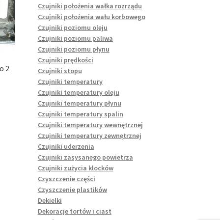
Czujniki położenia wałka rozrządu
Czujniki położenia wału korbowego
Czujniki poziomu oleju
Czujniki poziomu paliwa
Czujniki poziomu płynu
Czujniki prędkości
o 2
Czujniki stopu
Czujniki temperatury
Czujniki temperatury oleju
Czujniki temperatury płynu
Czujniki temperatury spalin
Czujniki temperatury wewnętrznej
Czujniki temperatury zewnętrznej
Czujniki uderzenia
Czujniki zasysanego powietrza
Czujniki zużycia klocków
Czyszczenie części
Czyszczenie plastików
Dekielki
Dekoracje tortów i ciast