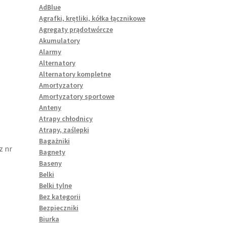
AdBlue
Agrafki, krętliki, kółka łącznikowe
Agregaty prądotwórcze
Akumulatory
Alarmy
Alternatory
Alternatory kompletne
Amortyzatory
Amortyzatory sportowe
Anteny
Atrapy chłodnicy
Atrapy, zaślepki
Bagażniki
z nr
Bagnety
Baseny
Belki
Belki tylne
Bez kategorii
Bezpieczniki
Biurka