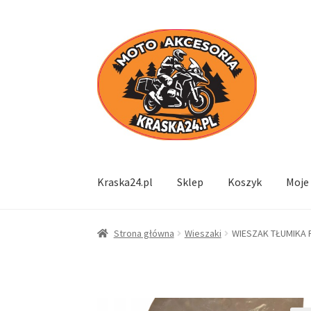
Przejdź
Przejdź
do
do
nawigacji
treści
Kraska24.pl
Sklep
Koszyk
Moje
Strona główna
Wieszaki
WIESZAK TŁUMIKA R