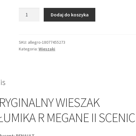
ilość
Dodaj do koszyka
WIESZAK
TŁUMIKA
R
MEGANE
SKU:
allegro-18077455273
Kategoria:
Wieszaki
II
SCENIC
II
8200035448
is
RYGINALNY WIESZAK
ŁUMIKA R MEGANE II SCENIC 
ducent: RENAULT