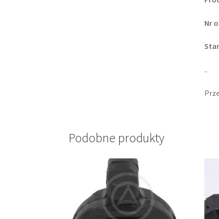
Nr o
Sta
..
Prze
Podobne produkty