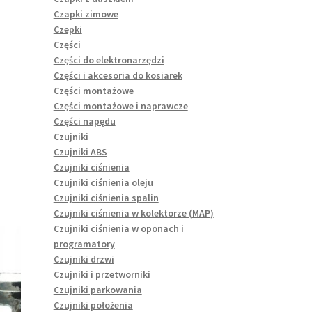
Czapki zimowe
Czepki
Części
Części do elektronarzędzi
Części i akcesoria do kosiarek
Części montażowe
Części montażowe i naprawcze
Części napędu
Czujniki
Czujniki ABS
Czujniki ciśnienia
Czujniki ciśnienia oleju
Czujniki ciśnienia spalin
Czujniki ciśnienia w kolektorze (MAP)
Czujniki ciśnienia w oponach i
programatory
Czujniki drzwi
Czujniki i przetworniki
Czujniki parkowania
Czujniki położenia