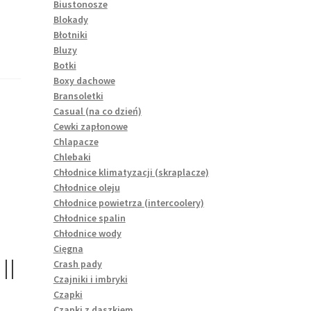
Biustonosze
Blokady
Błotniki
Bluzy
Botki
Boxy dachowe
Bransoletki
Casual (na co dzień)
Cewki zapłonowe
Chlapacze
Chlebaki
Chłodnice klimatyzacji (skraplacze)
Chłodnice oleju
Chłodnice powietrza (intercoolery)
Chłodnice spalin
Chłodnice wody
Cięgna
II
Crash pady
Czajniki i imbryki
Czapki
Czapki z daszkiem