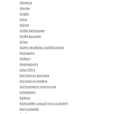
Głowice
Gmole
Gogle
Góra
Górne
Grille betonowe
Grille gazowe
Gripy
Gumy drążków stabilizatora
Halogeny
Hokery
Impregnaty
Inne filtry
Instalacja gazowa
Instalacja wodna
Instrumenty muzyczne
Interkomy
Kabiny
Kamizelki casual (na co dzień)
Karczowniki