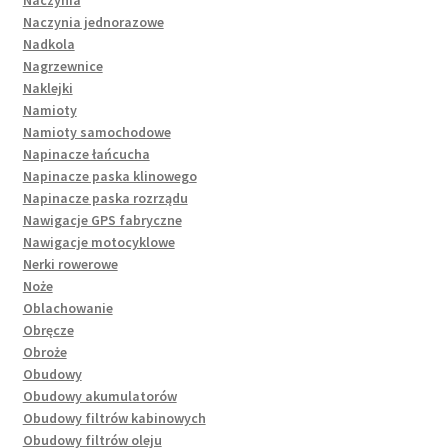
Naczynia
Naczynia jednorazowe
Nadkola
Nagrzewnice
Naklejki
Namioty
Namioty samochodowe
Napinacze łańcucha
Napinacze paska klinowego
Napinacze paska rozrządu
Nawigacje GPS fabryczne
Nawigacje motocyklowe
Nerki rowerowe
Noże
Oblachowanie
Obręcze
Obroże
Obudowy
Obudowy akumulatorów
Obudowy filtrów kabinowych
Obudowy filtrów oleju