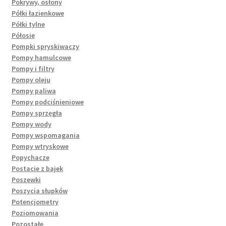
Pokrywy, osłony
Półki łazienkowe
Półki tylne
Półosie
Pompki spryskiwaczy
Pompy hamulcowe
Pompy i filtry
Pompy oleju
Pompy paliwa
Pompy podciśnieniowe
Pompy sprzęgła
Pompy wody
Pompy wspomagania
Pompy wtryskowe
Popychacze
Postacie z bajek
Poszewki
Poszycia słupków
Potencjometry
Poziomowania
Pozostałe