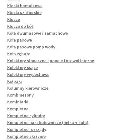
Klocki hamulcowe
Klocki szlifierskie
Klucze
Klucze do kół
Koła dwumasowe i zamachowe
Koła pasowe
Koła pasowe pomp wody
Koła zębate
Kolektory słoneczne i panele fotowoltaiczne
Kolektory ssące
Kolektory wydechowe
Kołpaki
Kolumny kierownicze
Kombinezony
Kominiarki
Kompletne
Kompletne cylindry
Kompletne haki holownicze (belka + kula)
Kompletne rozrządy
Kompletne skrzynie