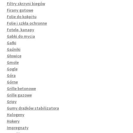
Filtry skrzyni biegów
Firany gotowe
Folie do kokpitu
Folie i szkła ochronne
Fotele, kanapy
Gąbki do mycia
Gałki
Gaźniki
Głowice
Gmole
Gogle
Góra
Górne
Grille betonowe
Grille gazowe
Gripy
Gumy drążków stabilizatora
Halogeny
Hokery
Impregnaty