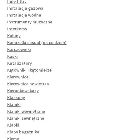
Inne filtry
Instalacja gazowa
Instalacja wodna
Instrumenty muzyczne
Interkomy
Kabiny
Kamizelki casual (na co dzień)
Karczowniki
Kaski
Katalizatory
Kątowniki i kątomierze
Kierownice
Kierownice powietrza
Kierunkowskazy
Klaksony
Klamki
Klamki wewnętrzne
Klamki zewnętrzne
Klapki
Klapy bagażnika
Klemy