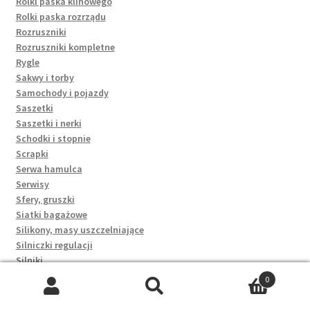
Rolki paska klinowego
Rolki paska rozrządu
Rozruszniki
Rozruszniki kompletne
Rygle
Sakwy i torby
Samochody i pojazdy
Saszetki
Saszetki i nerki
Schodki i stopnie
Scrapki
Serwa hamulca
Serwisy
Sfery, gruszki
Siatki bagażowe
Silikony, masy uszczelniające
Silniczki regulacji
Silniki
Silniki i osprzęt
0
Silniki kompletne
Szukaj:
Szukaj
Silniki krokowe