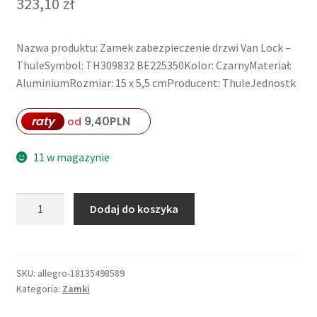
323,10
zł
Nazwa produktu: Zamek zabezpieczenie drzwi Van Lock –
ThuleSymbol: TH309832 BE225350Kolor: CzarnyMateriał:
AluminiumRozmiar: 15 x 5,5 cmProducent: ThuleJednostk
raty
9,40
PLN
od
11 w magazynie
ilość
Dodaj do koszyka
Zamek
zabezpieczenie
drzwi
kampera
SKU:
allegro-18135498589
Kategoria:
Zamki
busa
Van