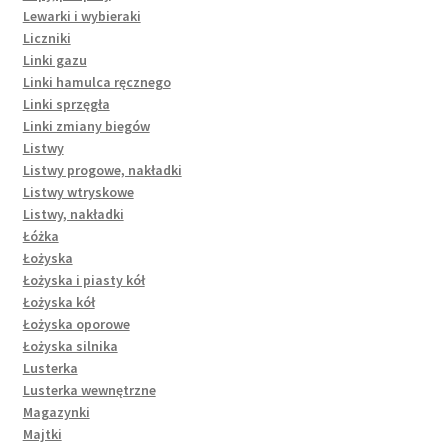
Lewarki i wybieraki
Liczniki
Linki gazu
Linki hamulca ręcznego
Linki sprzęgła
Linki zmiany biegów
Listwy
Listwy progowe, nakładki
Listwy wtryskowe
Listwy, nakładki
Łóżka
Łożyska
Łożyska i piasty kół
Łożyska kół
Łożyska oporowe
Łożyska silnika
Lusterka
Lusterka wewnętrzne
Magazynki
Majtki