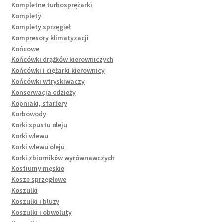
Kompletne turbosprężarki
Komplety
Komplety sprzęgieł
Kompresory klimatyzacji
Końcowe
Końcówki drążków kierowniczych
Końcówki i ciężarki kierownicy
Końcówki wtryskiwaczy
Konserwacja odzieży
Kopniaki, startery
Korbowody
Korki spustu oleju
Korki wlewu
Korki wlewu oleju
Korki zbiorników wyrównawczych
Kostiumy męskie
Kosze sprzęgłowe
Koszulki
Koszulki i bluzy
Koszulki i obwoluty