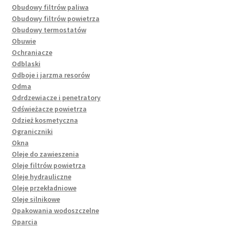
Obudowy filtrów paliwa
Obudowy filtrów powietrza
Obudowy termostatów
Obuwie
Ochraniacze
Odblaski
Odboje i jarzma resorów
Odma
Odrdzewiacze i penetratory
Odświeżacze powietrza
Odzież kosmetyczna
Ograniczniki
Okna
Oleje do zawieszenia
Oleje filtrów powietrza
Oleje hydrauliczne
Oleje przekładniowe
Oleje silnikowe
Opakowania wodoszczelne
Oparcia