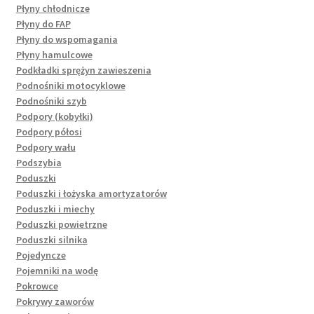
Płyny chłodnicze
Płyny do FAP
Płyny do wspomagania
Płyny hamulcowe
Podkładki sprężyn zawieszenia
Podnośniki motocyklowe
Podnośniki szyb
Podpory (kobyłki)
Podpory półosi
Podpory wału
Podszybia
Poduszki
Poduszki i łożyska amortyzatorów
Poduszki i miechy
Poduszki powietrzne
Poduszki silnika
Pojedyncze
Pojemniki na wodę
Pokrowce
Pokrywy zaworów