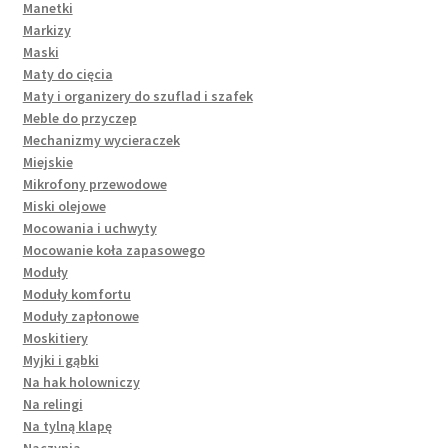
Manetki
Markizy
Maski
Maty do cięcia
Maty i organizery do szuflad i szafek
Meble do przyczep
Mechanizmy wycieraczek
Miejskie
Mikrofony przewodowe
Miski olejowe
Mocowania i uchwyty
Mocowanie koła zapasowego
Moduły
Moduły komfortu
Moduły zapłonowe
Moskitiery
Myjki i gąbki
Na hak holowniczy
Na relingi
Na tylną klapę