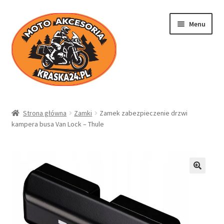
Przejdź
Przejdź
Menu
do
do
nawigacji
treści
Kraska24.pl
Strona główna
Zamki
Zamek zabezpieczenie drzwi
kampera busa Van Lock – Thule
Sklep
Koszyk
Moje konto
Regulamin