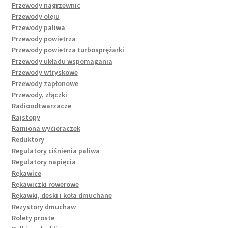
Przewody nagrzewnic
Przewody oleju
Przewody paliwa
Przewody powietrza
Przewody powietrza turbosprężarki
Przewody układu wspomagania
Przewody wtryskowe
Przewody zapłonowe
Przewody, złączki
Radioodtwarzacze
Rajstopy
Ramiona wycieraczek
Reduktory
Regulatory ciśnienia paliwa
Regulatory napięcia
Rękawice
Rękawiczki rowerowe
Rękawki, deski i koła dmuchane
Rezystory dmuchaw
Rolety proste