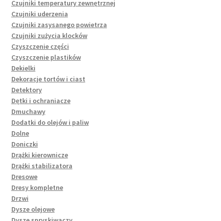
Czujniki temperatury zewnętrznej
Czujniki uderzenia
Czujniki zasysanego powietrza
Czujniki zużycia klocków
Czyszczenie części
Czyszczenie plastików
Dekielki
Dekoracje tortów i ciast
Detektory
Dętki i ochraniacze
Dmuchawy
Dodatki do olejów i paliw
Dolne
Doniczki
Drążki kierownicze
Drążki stabilizatora
Dresowe
Dresy kompletne
Drzwi
Dysze olejowe
Dysze spryskiwaczy