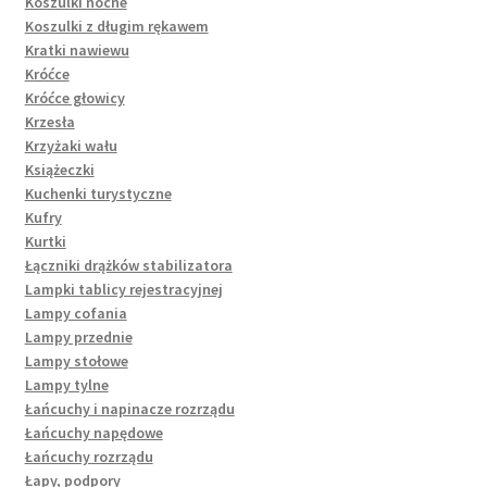
Koszulki nocne
Koszulki z długim rękawem
Kratki nawiewu
Króćce
Króćce głowicy
Krzesła
Krzyżaki wału
Książeczki
Kuchenki turystyczne
Kufry
Kurtki
Łączniki drążków stabilizatora
Lampki tablicy rejestracyjnej
Lampy cofania
Lampy przednie
Lampy stołowe
Lampy tylne
Łańcuchy i napinacze rozrządu
Łańcuchy napędowe
Łańcuchy rozrządu
Łapy, podpory