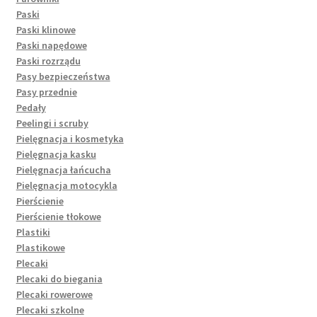
Paski
Paski klinowe
Paski napędowe
Paski rozrządu
Pasy bezpieczeństwa
Pasy przednie
Pedały
Peelingi i scruby
Pielęgnacja i kosmetyka
Pielęgnacja kasku
Pielęgnacja łańcucha
Pielęgnacja motocykla
Pierścienie
Pierścienie tłokowe
Plastiki
Plastikowe
Plecaki
Plecaki do biegania
Plecaki rowerowe
Plecaki szkolne