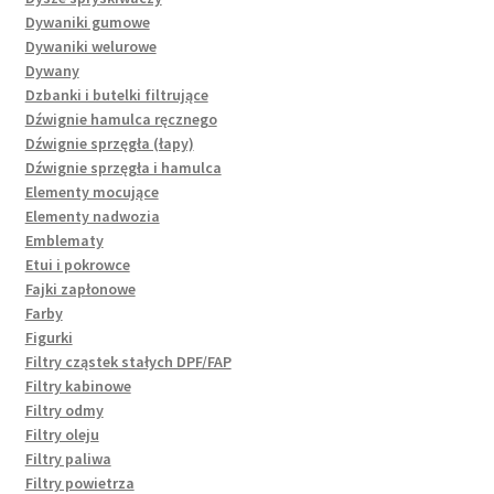
Dywaniki gumowe
Dywaniki welurowe
Dywany
Dzbanki i butelki filtrujące
Dźwignie hamulca ręcznego
Dźwignie sprzęgła (łapy)
Dźwignie sprzęgła i hamulca
Elementy mocujące
Elementy nadwozia
Emblematy
Etui i pokrowce
Fajki zapłonowe
Farby
Figurki
Filtry cząstek stałych DPF/FAP
Filtry kabinowe
Filtry odmy
Filtry oleju
Filtry paliwa
Filtry powietrza