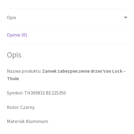
Lock
-
Opis
Thule
Opinie (0)
Opis
Nazwa produktu:
Zamek zabezpieczenie drzwi Van Lock –
Thule
Symbol: TH309832 BE225350
Kolor: Czarny
Materiał: Aluminium