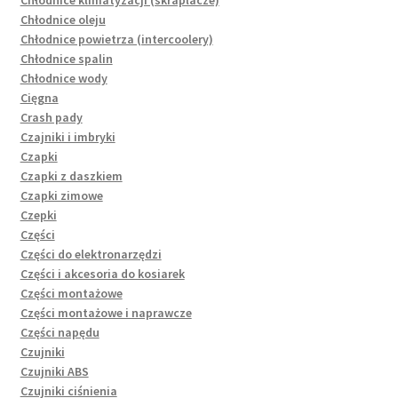
Chłodnice klimatyzacji (skraplacze)
Chłodnice oleju
Chłodnice powietrza (intercoolery)
Chłodnice spalin
Chłodnice wody
Cięgna
Crash pady
Czajniki i imbryki
Czapki
Czapki z daszkiem
Czapki zimowe
Czepki
Części
Części do elektronarzędzi
Części i akcesoria do kosiarek
Części montażowe
Części montażowe i naprawcze
Części napędu
Czujniki
Czujniki ABS
Czujniki ciśnienia