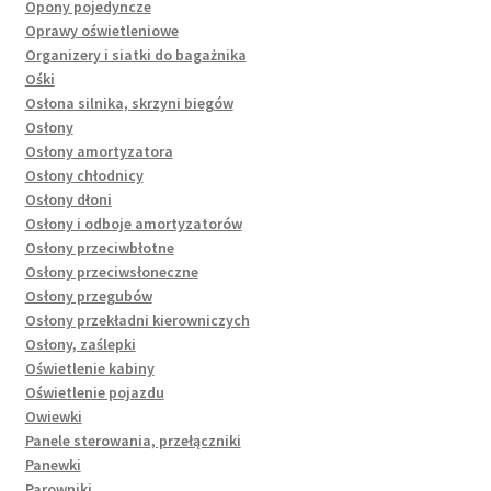
Opony pojedyncze
Oprawy oświetleniowe
Organizery i siatki do bagażnika
Ośki
Osłona silnika, skrzyni biegów
Osłony
Osłony amortyzatora
Osłony chłodnicy
Osłony dłoni
Osłony i odboje amortyzatorów
Osłony przeciwbłotne
Osłony przeciwsłoneczne
Osłony przegubów
Osłony przekładni kierowniczych
Osłony, zaślepki
Oświetlenie kabiny
Oświetlenie pojazdu
Owiewki
Panele sterowania, przełączniki
Panewki
Parowniki