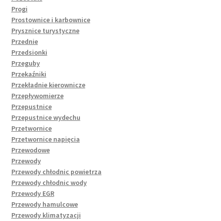
Progi
Prostownice i karbownice
Prysznice turystyczne
Przednie
Przedsionki
Przeguby
Przekaźniki
Przekładnie kierownicze
Przepływomierze
Przepustnice
Przepustnice wydechu
Przetwornice
Przetwornice napięcia
Przewodowe
Przewody
Przewody chłodnic powietrza
Przewody chłodnic wody
Przewody EGR
Przewody hamulcowe
Przewody klimatyzacji