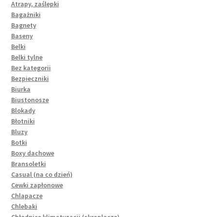
Atrapy, zaślepki
Bagażniki
Bagnety
Baseny
Belki
Belki tylne
Bez kategorii
Bezpieczniki
Biurka
Biustonosze
Blokady
Błotniki
Bluzy
Botki
Boxy dachowe
Bransoletki
Casual (na co dzień)
Cewki zapłonowe
Chlapacze
Chlebaki