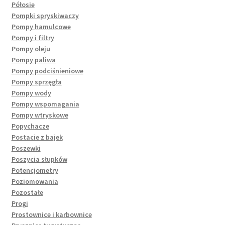
Półosie
Pompki spryskiwaczy
Pompy hamulcowe
Pompy i filtry
Pompy oleju
Pompy paliwa
Pompy podciśnieniowe
Pompy sprzęgła
Pompy wody
Pompy wspomagania
Pompy wtryskowe
Popychacze
Postacie z bajek
Poszewki
Poszycia słupków
Potencjometry
Poziomowania
Pozostałe
Progi
Prostownice i karbownice