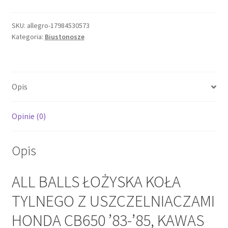
ŁOŻYSKA
KOŁA
SKU:
allegro-17984530573
Kategoria:
Biustonosze
TYLNEGO
Z
USZCZELNIACZAMI
HONDA
Opis
CB650
'83-
'85,
Opinie (0)
KAWAS
Opis
ALL BALLS ŁOŻYSKA KOŁA
TYLNEGO Z USZCZELNIACZAMI
HONDA CB650 ’83-’85, KAWAS