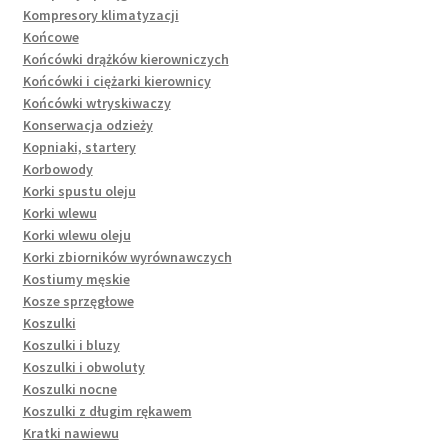
Kompresory klimatyzacji
Końcowe
Końcówki drążków kierowniczych
Końcówki i ciężarki kierownicy
Końcówki wtryskiwaczy
Konserwacja odzieży
Kopniaki, startery
Korbowody
Korki spustu oleju
Korki wlewu
Korki wlewu oleju
Korki zbiorników wyrównawczych
Kostiumy męskie
Kosze sprzęgłowe
Koszulki
Koszulki i bluzy
Koszulki i obwoluty
Koszulki nocne
Koszulki z długim rękawem
Kratki nawiewu