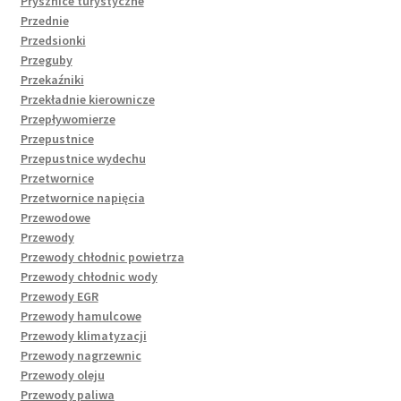
Prysznice turystyczne
Przednie
Przedsionki
Przeguby
Przekaźniki
Przekładnie kierownicze
Przepływomierze
Przepustnice
Przepustnice wydechu
Przetwornice
Przetwornice napięcia
Przewodowe
Przewody
Przewody chłodnic powietrza
Przewody chłodnic wody
Przewody EGR
Przewody hamulcowe
Przewody klimatyzacji
Przewody nagrzewnic
Przewody oleju
Przewody paliwa