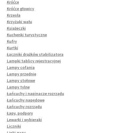
Króćce
Króćce głowicy
Krzesła
Krzyżaki wału
Książeczki
Kuchenki turystyczne
Kufry
Kurtki
Łączniki drążków stabilizatora
Lampki tablicy rejestracyjnej
Lampy cofania
Lampy przednie
Lampy stołowe
Lampy tylne
Łańcuchy i napinacze rozrządu
Łańcuchy napędowe
Łańcuchy rozrządu
Łapy, podpory
Lewarki i wybieraki
Liczniki
Linki gazu