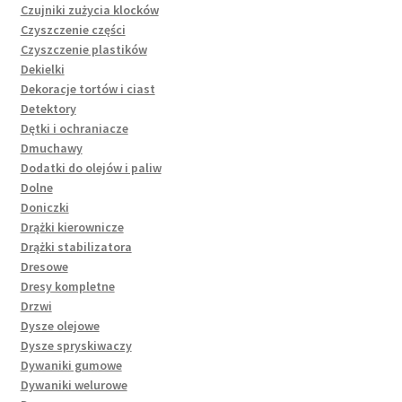
Czujniki zużycia klocków
Czyszczenie części
Czyszczenie plastików
Dekielki
Dekoracje tortów i ciast
Detektory
Dętki i ochraniacze
Dmuchawy
Dodatki do olejów i paliw
Dolne
Doniczki
Drążki kierownicze
Drążki stabilizatora
Dresowe
Dresy kompletne
Drzwi
Dysze olejowe
Dysze spryskiwaczy
Dywaniki gumowe
Dywaniki welurowe