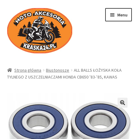
Przejdź
Przejdź
Menu
do
do
nawigacji
treści
Kraska24.pl
Strona główna
Biustonosze
ALL BALLS ŁOŻYSKA KOŁA
TYLNEGO Z USZCZELNIACZAMI HONDA CB650 ’83-’85, KAWAS
Sklep
Koszyk
Moje konto
Regulamin