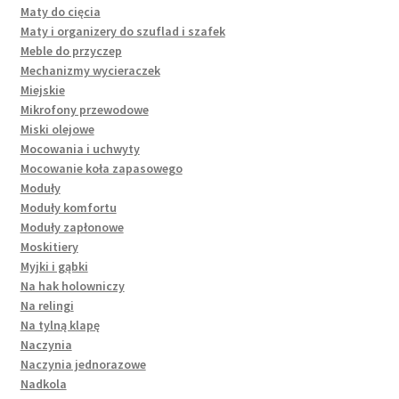
Maty do cięcia
Maty i organizery do szuflad i szafek
Meble do przyczep
Mechanizmy wycieraczek
Miejskie
Mikrofony przewodowe
Miski olejowe
Mocowania i uchwyty
Mocowanie koła zapasowego
Moduły
Moduły komfortu
Moduły zapłonowe
Moskitiery
Myjki i gąbki
Na hak holowniczy
Na relingi
Na tylną klapę
Naczynia
Naczynia jednorazowe
Nadkola