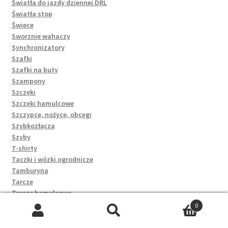
Światła do jazdy dziennej DRL
Światła stop
Świece
Sworznie wahaczy
Synchronizatory
Szafki
Szafki na buty
Szampony
Szczęki
Szczęki hamulcowe
Szczypce, nożyce, obcęgi
Szybkozłącza
Szyby
T-shirty
Taczki i wózki ogrodnicze
Tamburyna
Tarcze
Tarcze hamulcowe
Taśmy i tasiemki
0
Termometry i minutniki
Szukaj:
Szukaj
Termostaty