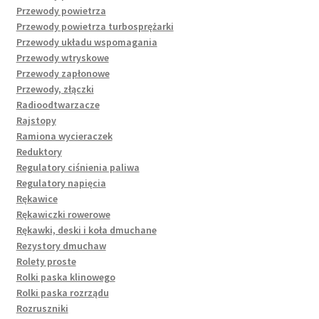
Przewody powietrza
Przewody powietrza turbosprężarki
Przewody układu wspomagania
Przewody wtryskowe
Przewody zapłonowe
Przewody, złączki
Radioodtwarzacze
Rajstopy
Ramiona wycieraczek
Reduktory
Regulatory ciśnienia paliwa
Regulatory napięcia
Rękawice
Rękawiczki rowerowe
Rękawki, deski i koła dmuchane
Rezystory dmuchaw
Rolety proste
Rolki paska klinowego
Rolki paska rozrządu
Rozruszniki