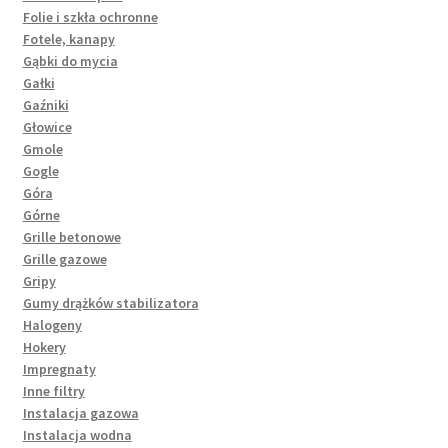
Folie i szkła ochronne
Fotele, kanapy
Gąbki do mycia
Gałki
Gaźniki
Głowice
Gmole
Gogle
Góra
Górne
Grille betonowe
Grille gazowe
Gripy
Gumy drążków stabilizatora
Halogeny
Hokery
Impregnaty
Inne filtry
Instalacja gazowa
Instalacja wodna