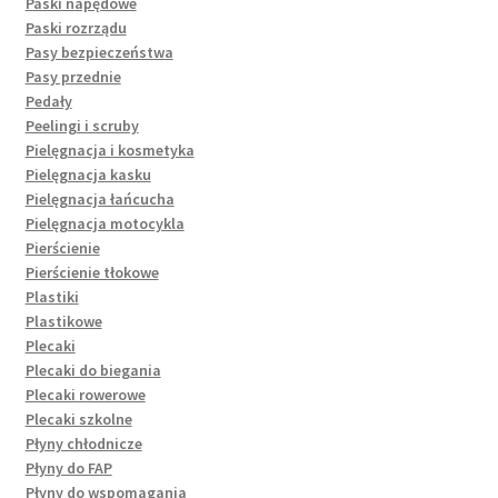
Paski napędowe
Paski rozrządu
Pasy bezpieczeństwa
Pasy przednie
Pedały
Peelingi i scruby
Pielęgnacja i kosmetyka
Pielęgnacja kasku
Pielęgnacja łańcucha
Pielęgnacja motocykla
Pierścienie
Pierścienie tłokowe
Plastiki
Plastikowe
Plecaki
Plecaki do biegania
Plecaki rowerowe
Plecaki szkolne
Płyny chłodnicze
Płyny do FAP
Płyny do wspomagania