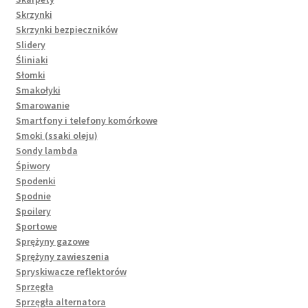
Skrzynki
Skrzynki bezpieczników
Slidery
Śliniaki
Słomki
Smakołyki
Smarowanie
Smartfony i telefony komórkowe
Smoki (ssaki oleju)
Sondy lambda
Śpiwory
Spodenki
Spodnie
Spoilery
Sportowe
Sprężyny gazowe
Sprężyny zawieszenia
Spryskiwacze reflektorów
Sprzęgła
Sprzęgła alternatora