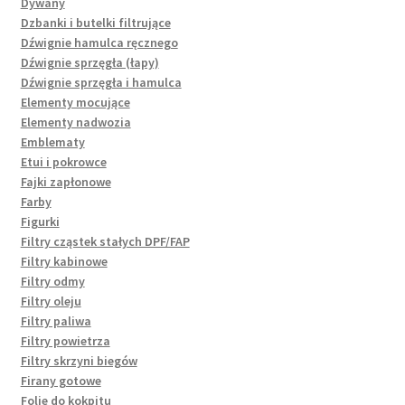
Dywany
Dzbanki i butelki filtrujące
Dźwignie hamulca ręcznego
Dźwignie sprzęgła (łapy)
Dźwignie sprzęgła i hamulca
Elementy mocujące
Elementy nadwozia
Emblematy
Etui i pokrowce
Fajki zapłonowe
Farby
Figurki
Filtry cząstek stałych DPF/FAP
Filtry kabinowe
Filtry odmy
Filtry oleju
Filtry paliwa
Filtry powietrza
Filtry skrzyni biegów
Firany gotowe
Folie do kokpitu