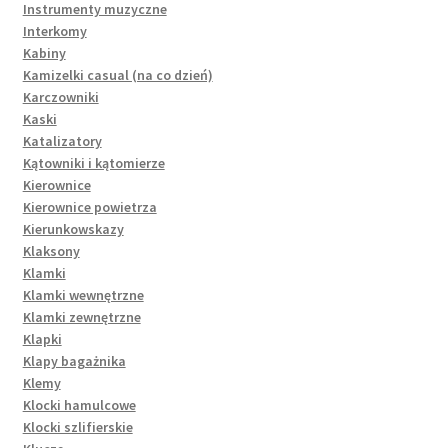
Instrumenty muzyczne
Interkomy
Kabiny
Kamizelki casual (na co dzień)
Karczowniki
Kaski
Katalizatory
Kątowniki i kątomierze
Kierownice
Kierownice powietrza
Kierunkowskazy
Klaksony
Klamki
Klamki wewnętrzne
Klamki zewnętrzne
Klapki
Klapy bagażnika
Klemy
Klocki hamulcowe
Klocki szlifierskie