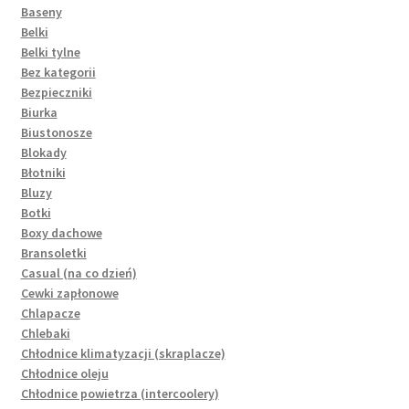
Baseny
Belki
Belki tylne
Bez kategorii
Bezpieczniki
Biurka
Biustonosze
Blokady
Błotniki
Bluzy
Botki
Boxy dachowe
Bransoletki
Casual (na co dzień)
Cewki zapłonowe
Chlapacze
Chlebaki
Chłodnice klimatyzacji (skraplacze)
Chłodnice oleju
Chłodnice powietrza (intercoolery)