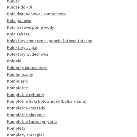
Klucze
Klucze do kół
Koła dwumasowe i zamachowe
Koła pasowe
Koła pasowe pomp wody
Koła zębate
Kolektory słoneczne i panele fotowoltaiczne
Kolektory ssące
Kolektory wydechowe
Kołpaki
Kolumny kierownicze
Kombinezony
Kominiarki
Kompletne
Kompletne cylindry
Kompletne haki holownicze (belka + kula)
Kompletne rozrządy
Kompletne skrzynie
Kompletne turbosprężarki
Komplety
Komplety sprzęgieł