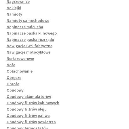
Nagrzewnice
Naklejki
Namioty
Namioty samochodowe
Napinacze łańcucha
Napinacze paska klinowego
Napinacze paska rozrządu
Nawigacje GPS fabryczne
Nawigacje motocyklowe
Nerki rowerowe
Noże
Oblachowanie
Obręcze
Obroże
Obudowy
Obudowy akumulatorów
Obudowy filtrów kabinowych
Obudowy filtrów oleju
Obudowy filtrów paliwa
Obudowy filtrów powietrza
Obudowy termostatów