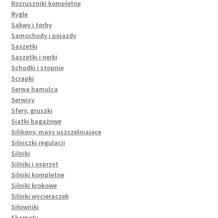
Rozruszniki kompletne
Rygle
Sakwy i torby
Samochody i pojazdy
Saszetki
Saszetki i nerki
Schodki i stopnie
Scrapki
Serwa hamulca
Serwisy
Sfery, gruszki
Siatki bagażowe
Silikony, masy uszczelniające
Silniczki regulacji
Silniki
Silniki i osprzęt
Silniki kompletne
Silniki krokowe
Silniki wycieraczek
Siłowniki
Skarpety