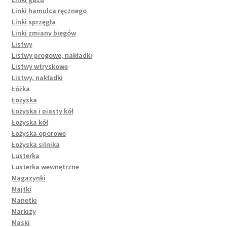
Linki hamulca ręcznego
Linki sprzęgła
Linki zmiany biegów
Listwy
Listwy progowe, nakładki
Listwy wtryskowe
Listwy, nakładki
Łóżka
Łożyska
Łożyska i piasty kół
Łożyska kół
Łożyska oporowe
Łożyska silnika
Lusterka
Lusterka wewnętrzne
Magazynki
Majtki
Manetki
Markizy
Maski