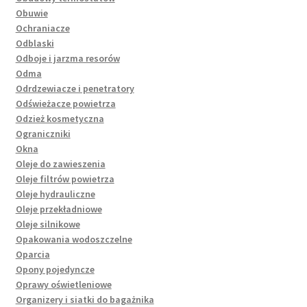
Obuwie
Ochraniacze
Odblaski
Odboje i jarzma resorów
Odma
Odrdzewiacze i penetratory
Odświeżacze powietrza
Odzież kosmetyczna
Ograniczniki
Okna
Oleje do zawieszenia
Oleje filtrów powietrza
Oleje hydrauliczne
Oleje przekładniowe
Oleje silnikowe
Opakowania wodoszczelne
Oparcia
Opony pojedyncze
Oprawy oświetleniowe
Organizery i siatki do bagażnika