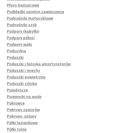
Płyny hamulcowe
Podkładki sprężyn zawieszenia
Podnośniki motocyklowe
Podnośniki szyb
Podpory (kobyłki)
Podpory półosi
Podpory wału
Podszybia
Poduszki
Poduszki i łożyska amortyzatorów
Poduszki i miechy
Poduszki powietrzne
Poduszki silnika
Pojedyncze
Pojemniki na wodę
Pokrowce
Pokrywy zaworów
Pokrywy, osłony
Półki łazienkowe
Półki tylne