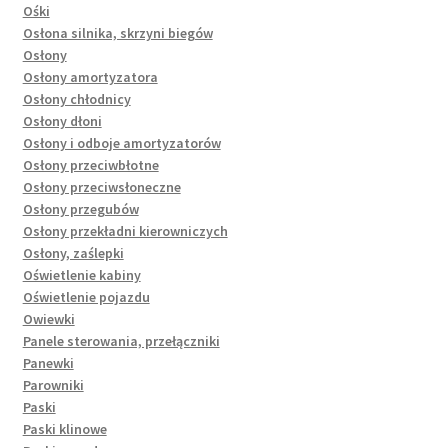
Ośki
Osłona silnika, skrzyni biegów
Osłony
Osłony amortyzatora
Osłony chłodnicy
Osłony dłoni
Osłony i odboje amortyzatorów
Osłony przeciwbłotne
Osłony przeciwsłoneczne
Osłony przegubów
Osłony przekładni kierowniczych
Osłony, zaślepki
Oświetlenie kabiny
Oświetlenie pojazdu
Owiewki
Panele sterowania, przełączniki
Panewki
Parowniki
Paski
Paski klinowe