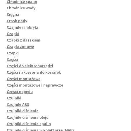
Chłodnice spalin
Chłodnice wody
Cięgna
Crash pady
Czajniki i imbryki
Czapki
Czapki z daszkiem
Czapki zimowe
Czepki
Części
Części do elektronarzędzi
Części i akcesoria do kosiarek
Części montażowe
Części montażowe i naprawcze
Części napędu
Czujniki
Czujniki ABS
Czujniki ciśnienia
Czujniki ciśnienia oleju
Czujniki ciśnienia spalin
Czujniki ciśnienia w kolektorze (MAP)