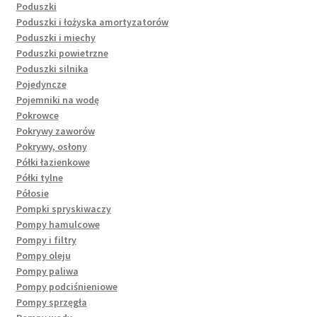
Poduszki
Poduszki i łożyska amortyzatorów
Poduszki i miechy
Poduszki powietrzne
Poduszki silnika
Pojedyncze
Pojemniki na wodę
Pokrowce
Pokrywy zaworów
Pokrywy, osłony
Półki łazienkowe
Półki tylne
Półosie
Pompki spryskiwaczy
Pompy hamulcowe
Pompy i filtry
Pompy oleju
Pompy paliwa
Pompy podciśnieniowe
Pompy sprzęgła