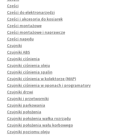
Części
Części do elektronarzędzi
Części i akcesoria do kosiarek
Części montażowe
Części montażowe i naprawcze
Części napędu
Czujniki
Czujniki ABS
Czujniki ciśnienia
Czujniki ciśnienia oleju
Czujniki ciśnienia spalin
Czujniki ciśnienia w kolektorze (MAP)
Czujniki ciśnienia w oponach i programatory
Czujniki drzwi
Czujniki i przetworniki
Czujniki parkowania
Czujniki położenia
Czujniki położenia wałka rozrządu
Czujniki położenia wału korbowego
Czujniki poziomu oleju