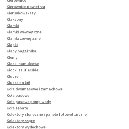
Kierownice
Kierownice powietrza
Kierunkowskazy
Klaksony
Klamki
Klamki wewnętrzne
Klamki zewnętrzne
Klapki
Klapy bagażnika
Klemy
Klocki hamulcowe
Klocki szlifierskie
Klucze
Klucze do kół
Koła dwumasowe i zamachowe
Koła pasowe
Koła pasowe pomp wody
Koła zębate
Kolektory słoneczne i panele fotowoltaiczne
Kolektory ssące
Kolektory wydechowe