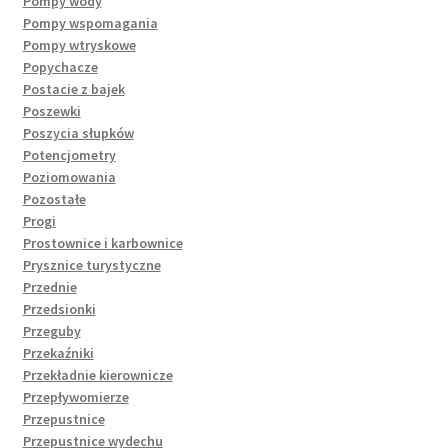
Pompy wody
Pompy wspomagania
Pompy wtryskowe
Popychacze
Postacie z bajek
Poszewki
Poszycia słupków
Potencjometry
Poziomowania
Pozostałe
Progi
Prostownice i karbownice
Prysznice turystyczne
Przednie
Przedsionki
Przeguby
Przekaźniki
Przekładnie kierownicze
Przepływomierze
Przepustnice
Przepustnice wydechu