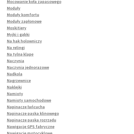
Mocowanie koła zapasowego
Moduły
Moduły komfortu
Moduły zapłonowe
Moskitiery
Myjki i gąbki
Na hak holowniczy
Na relingi
Na tylną klapę
Naczynia
Naczynia jednorazowe
Nadkola
Nagrzewnice
Naklejki
Namioty
Namioty samochodowe
Napinacze łańcucha
Napinacze paska klinowego
Napinacze paska rozrządu
Nawigacje GPS fabryczne
Nawigacje motocyklowe