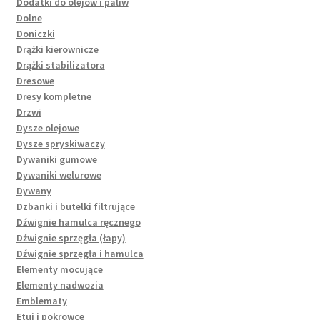
Dodatki do olejów i paliw
Dolne
Doniczki
Drążki kierownicze
Drążki stabilizatora
Dresowe
Dresy kompletne
Drzwi
Dysze olejowe
Dysze spryskiwaczy
Dywaniki gumowe
Dywaniki welurowe
Dywany
Dzbanki i butelki filtrujące
Dźwignie hamulca ręcznego
Dźwignie sprzęgła (łapy)
Dźwignie sprzęgła i hamulca
Elementy mocujące
Elementy nadwozia
Emblematy
Etui i pokrowce