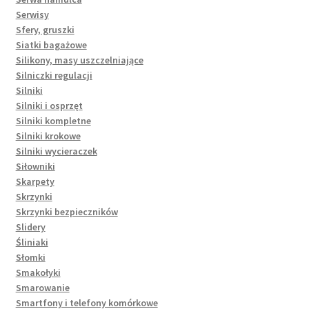
Serwisy
Sfery, gruszki
Siatki bagażowe
Silikony, masy uszczelniające
Silniczki regulacji
Silniki
Silniki i osprzęt
Silniki kompletne
Silniki krokowe
Silniki wycieraczek
Siłowniki
Skarpety
Skrzynki
Skrzynki bezpieczników
Slidery
Śliniaki
Słomki
Smakołyki
Smarowanie
Smartfony i telefony komórkowe