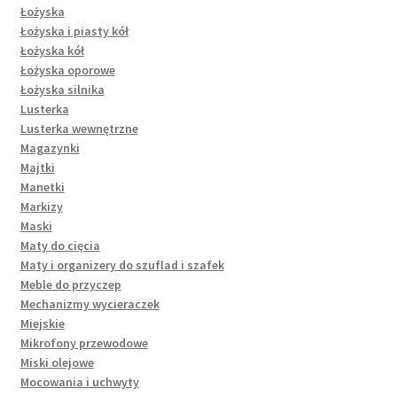
Łożyska
Łożyska i piasty kół
Łożyska kół
Łożyska oporowe
Łożyska silnika
Lusterka
Lusterka wewnętrzne
Magazynki
Majtki
Manetki
Markizy
Maski
Maty do cięcia
Maty i organizery do szuflad i szafek
Meble do przyczep
Mechanizmy wycieraczek
Miejskie
Mikrofony przewodowe
Miski olejowe
Mocowania i uchwyty