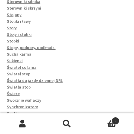
Sterowniki silnika
Sterowniki skrzyni
Stojany
Stoliki i ławy
Stoły
Stoły i stoliki
Stopki
Stopy, podpory, podkładki
Sucha karma
Sukienki
Świateł cofania
Świateł stop
Światła do jazdy dziennej DRL
Światła stop
Świece
Sworznie wahaczy
Synchronizatory
Szafki
Szafki na buty
0
Szampony
Szukaj:
Szukaj
Szczęki