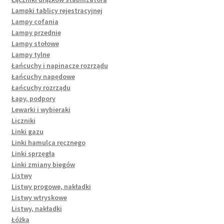
Lampki tablicy rejestracyjnej
Lampy cofania
Lampy przednie
Lampy stołowe
Lampy tylne
Łańcuchy i napinacze rozrządu
Łańcuchy napędowe
Łańcuchy rozrządu
Łapy, podpory
Lewarki i wybieraki
Liczniki
Linki gazu
Linki hamulca ręcznego
Linki sprzęgła
Linki zmiany biegów
Listwy
Listwy progowe, nakładki
Listwy wtryskowe
Listwy, nakładki
Łóżka