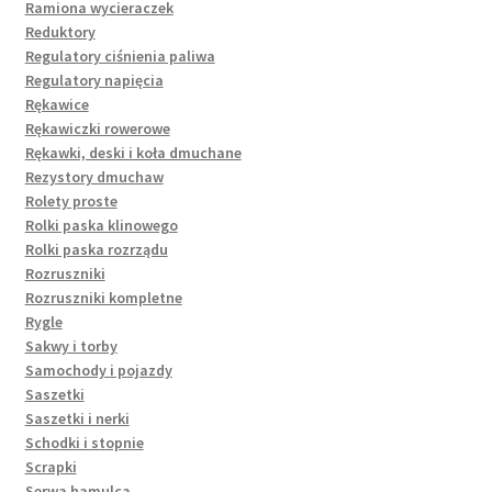
Ramiona wycieraczek
Reduktory
Regulatory ciśnienia paliwa
Regulatory napięcia
Rękawice
Rękawiczki rowerowe
Rękawki, deski i koła dmuchane
Rezystory dmuchaw
Rolety proste
Rolki paska klinowego
Rolki paska rozrządu
Rozruszniki
Rozruszniki kompletne
Rygle
Sakwy i torby
Samochody i pojazdy
Saszetki
Saszetki i nerki
Schodki i stopnie
Scrapki
Serwa hamulca