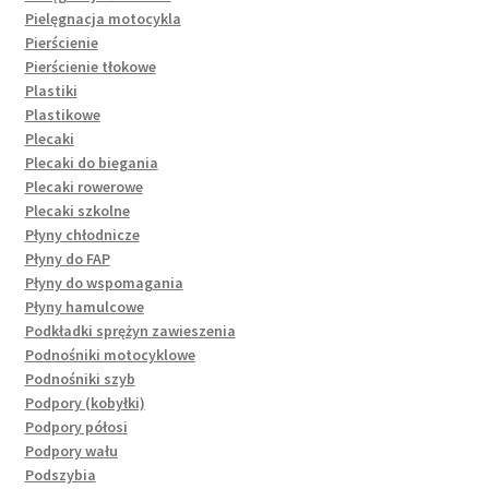
Pielęgnacja motocykla
Pierścienie
Pierścienie tłokowe
Plastiki
Plastikowe
Plecaki
Plecaki do biegania
Plecaki rowerowe
Plecaki szkolne
Płyny chłodnicze
Płyny do FAP
Płyny do wspomagania
Płyny hamulcowe
Podkładki sprężyn zawieszenia
Podnośniki motocyklowe
Podnośniki szyb
Podpory (kobyłki)
Podpory półosi
Podpory wału
Podszybia