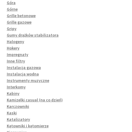
Góra
Górne
Grille betonowe
Grille gazowe
Gripy
Gumy drążków stabilizatora
Halogeny
Hokery
Impregnaty
Inne filtry
Instalacja gazowa
Instalacja wodna
Instrumenty muzyczne
Interkomy
Kabiny
Kamizelki casual (na co dzień)
Karczowniki
Kaski
Katalizatory
Kątowniki i kątomierze