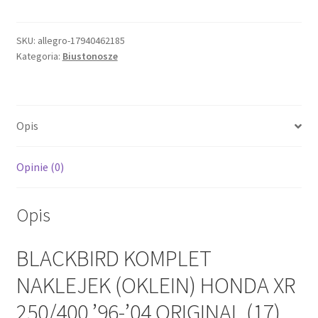
KOMPLET
NAKLEJEK
(OKLEIN)
SKU:
allegro-17940462185
Kategoria:
Biustonosze
HONDA
XR
250/400
'96-
Opis
'04
ORIGINAL
(17)
Opinie (0)
Opis
BLACKBIRD KOMPLET
NAKLEJEK (OKLEIN) HONDA XR
250/400 ’96-’04 ORIGINAL (17)