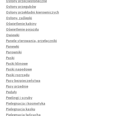
Osłony przeciwsłoneczne
Osłony przegubów
Osłony przekładni kierowniczych
Osłony, zaślepki
Oświetlenie kabiny
Oświetlenie pojazdu
Owiewki
Panele sterowania, przełączniki
Panewki
Parowniki
Paski
Paski klinowe
Paski napędowe
Paski rozrządu
Pasy bezpieczeństwa
Pasy przednie
Pedały
Peelingi i scruby
Pielęgnacja i kosmetyka
Pielęgnacja kasku
Pielęgnacja łańcucha