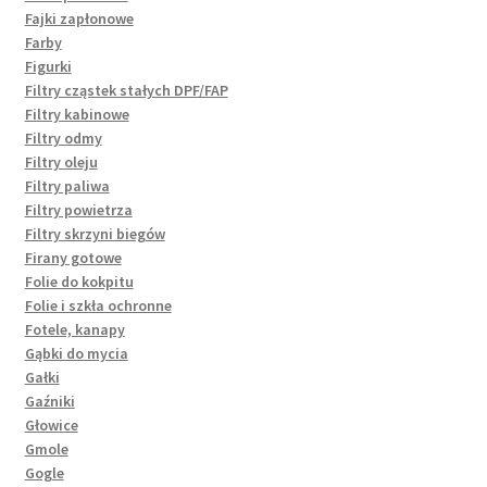
Fajki zapłonowe
Farby
Figurki
Filtry cząstek stałych DPF/FAP
Filtry kabinowe
Filtry odmy
Filtry oleju
Filtry paliwa
Filtry powietrza
Filtry skrzyni biegów
Firany gotowe
Folie do kokpitu
Folie i szkła ochronne
Fotele, kanapy
Gąbki do mycia
Gałki
Gaźniki
Głowice
Gmole
Gogle