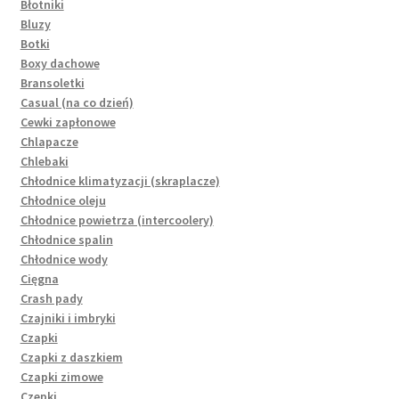
Błotniki
Bluzy
Botki
Boxy dachowe
Bransoletki
Casual (na co dzień)
Cewki zapłonowe
Chlapacze
Chlebaki
Chłodnice klimatyzacji (skraplacze)
Chłodnice oleju
Chłodnice powietrza (intercoolery)
Chłodnice spalin
Chłodnice wody
Cięgna
Crash pady
Czajniki i imbryki
Czapki
Czapki z daszkiem
Czapki zimowe
Czepki