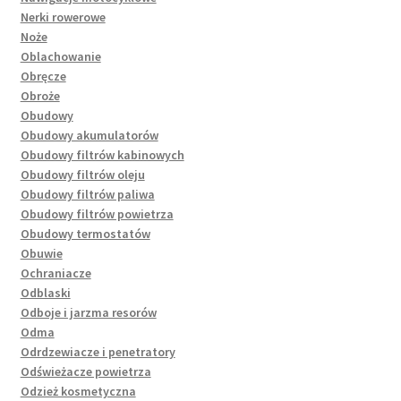
Nerki rowerowe
Noże
Oblachowanie
Obręcze
Obroże
Obudowy
Obudowy akumulatorów
Obudowy filtrów kabinowych
Obudowy filtrów oleju
Obudowy filtrów paliwa
Obudowy filtrów powietrza
Obudowy termostatów
Obuwie
Ochraniacze
Odblaski
Odboje i jarzma resorów
Odma
Odrdzewiacze i penetratory
Odświeżacze powietrza
Odzież kosmetyczna