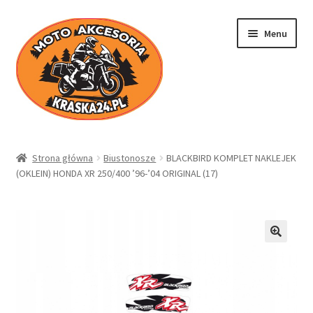
Przejdź
Przejdź
Menu
do
do
nawigacji
treści
Kraska24.pl
Strona główna
Biustonosze
BLACKBIRD KOMPLET NAKLEJEK
(OKLEIN) HONDA XR 250/400 ’96-’04 ORIGINAL (17)
Sklep
Koszyk
Moje konto
Regulamin