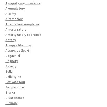
Agregaty prądotwórcze
Akumulatory
Alarmy
Alternatory
Alternatory kompletne
Amortyzatory
Amortyzatory sportowe
Anteny
Atrapy chłodnicy
Atrapy, zaślepki
Bagażniki
Bagnety
Baseny
Belki
Belki tylne
Bez kategorii
Bezpieczniki
Biurka
Biustonosze
Blokady