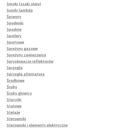
Smoki (ssaki oleju)
Sondy lambda
Śpiwory
Spodenki
Spodnie
Spoilery
Sportowe
Sprężyny gazowe
Sprężyny zawieszenia
Spryskiwacze reflektorów
Sprzęgła
Sprzęgła alternatora
Środkowe
Śruby
Śruby głowicy
Stacyjki
Stalowe
Stelaże
Sterowniki
Sterowniki i elementy elektryczne