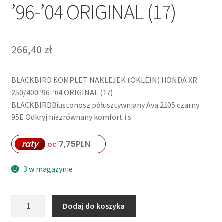
’96-’04 ORIGINAL (17)
266,40
zł
BLACKBIRD KOMPLET NAKLEJEK (OKLEIN) HONDA XR
250/400 ’96-’04 ORIGINAL (17)
BLACKBIRDBiustonosz półusztywniany Ava 2105 czarny
95E Odkryj niezrównany komfort i s
raty
7,75
PLN
od
3 w magazynie
ilość
Dodaj do koszyka
BLACKBIRD