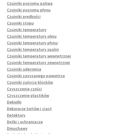
Czujniki poziomu paliwa
Czujniki poziomu płynu
Czujniki prędkości
Czujniki stopu
Czujniki temperatury
Czujniki temperatury oleju
Czujniki temperatury płynu
Czujniki temperatury spalin
Czujniki temperatury wewnętrznej
Czujniki temperatury zewnętrznej
Czujniki uderzenia
Czujniki zasysanego powietrza
Czujniki zużycia klocków
Czyszczenie części
Czyszczenie plastików
Dekielki
Dekoracje tortów i ciast
Detektory
Dętki i ochraniacze
Dmuchawy