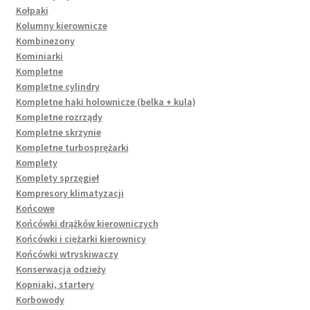
Kołpaki
Kolumny kierownicze
Kombinezony
Kominiarki
Kompletne
Kompletne cylindry
Kompletne haki holownicze (belka + kula)
Kompletne rozrządy
Kompletne skrzynie
Kompletne turbosprężarki
Komplety
Komplety sprzęgieł
Kompresory klimatyzacji
Końcowe
Końcówki drążków kierowniczych
Końcówki i ciężarki kierownicy
Końcówki wtryskiwaczy
Konserwacja odzieży
Kopniaki, startery
Korbowody