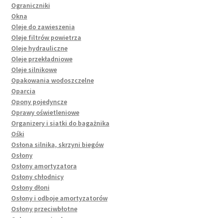
Ograniczniki
Okna
Oleje do zawieszenia
Oleje filtrów powietrza
Oleje hydrauliczne
Oleje przekładniowe
Oleje silnikowe
Opakowania wodoszczelne
Oparcia
Opony pojedyncze
Oprawy oświetleniowe
Organizery i siatki do bagażnika
Ośki
Osłona silnika, skrzyni biegów
Osłony
Osłony amortyzatora
Osłony chłodnicy
Osłony dłoni
Osłony i odboje amortyzatorów
Osłony przeciwbłotne