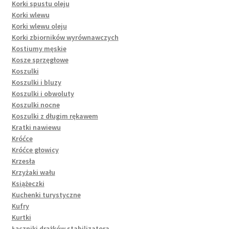
Korki spustu oleju
Korki wlewu
Korki wlewu oleju
Korki zbiorników wyrównawczych
Kostiumy męskie
Kosze sprzęgłowe
Koszulki
Koszulki i bluzy
Koszulki i obwoluty
Koszulki nocne
Koszulki z długim rękawem
Kratki nawiewu
Króćce
Króćce głowicy
Krzesła
Krzyżaki wału
Książeczki
Kuchenki turystyczne
Kufry
Kurtki
Łączniki drążków stabilizatora