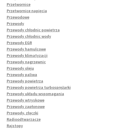
Przetwornice
Przetwornice napięcia
Przewodowe
Przewody
Przewody chłodnic powietrza
Przewody chłodnic wody
Przewody EGR
Przewody hamulcowe
Przewody klimatyzacji
Przewody nagrzewnic
Przewody oleju
Przewody paliwa
Przewody powietrza
Przewody powietrza turbosprężarki
Przewody układu wspomagania
Przewody wtryskowe
Przewody zapłonowe
Przewody, złączki
Radioodtwarzacze
Rajstopy