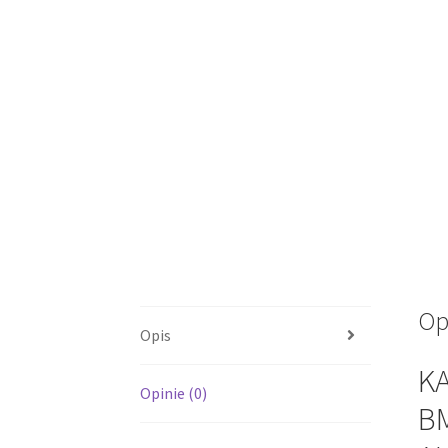
Op
Opis
K
Opinie (0)
BM