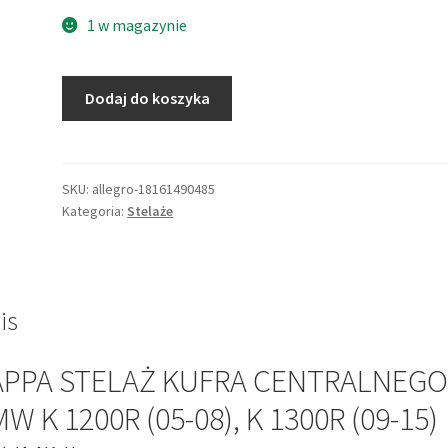
1 w magazynie
ilość
Dodaj do koszyka
KAPPA
STELAŻ
KUFRA
CENTRALNEGO
SKU:
allegro-18161490485
Kategoria:
Stelaże
BMW
K
1200R
(05-
08),
is
K
1300R
APPA STELAŻ KUFRA CENTRALNEGO
(09-
W K 1200R (05-08), K 1300R (09-15)
15)
ALUMINI