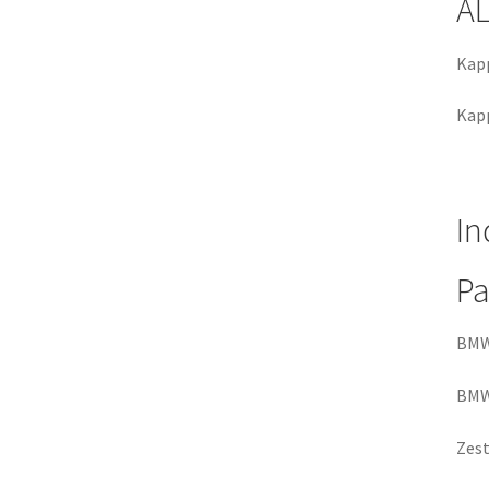
A
Kap
Kap
In
Pa
BMW
BMW
Zest