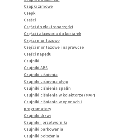
Czapki zimowe
Czepki
Części
Części do elektronarzędzi
Części i akcesoria do kosiarek
Części montażowe
Części montażowe i naprawcze
Części napędu
Czujniki
Czujniki ABS
Czujniki ciśnienia
Czujniki ciśnienia oleju
Czujniki ciśnienia spalin
Czujniki ciśnienia w kolektorze (MAP)
Czujniki ciśnienia w oponach i
programatory
Czujniki drzwi
Czujniki i przetworniki
Czujniki parkowania
Czujniki położenia