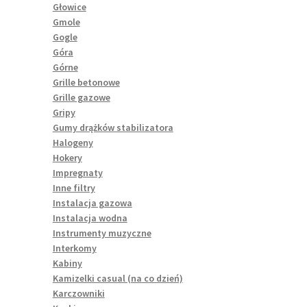
Głowice
Gmole
Gogle
Góra
Górne
Grille betonowe
Grille gazowe
Gripy
Gumy drążków stabilizatora
Halogeny
Hokery
Impregnaty
Inne filtry
Instalacja gazowa
Instalacja wodna
Instrumenty muzyczne
Interkomy
Kabiny
Kamizelki casual (na co dzień)
Karczowniki