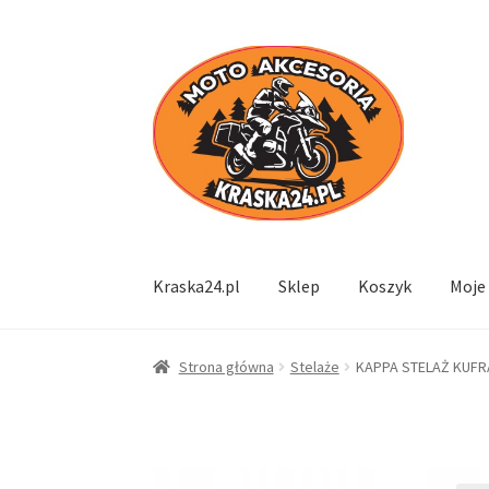
Przejdź
Przejdź
do
do
nawigacji
treści
Kraska24.pl
Sklep
Koszyk
Moje
Strona główna
Stelaże
KAPPA STELAŻ KUFRA