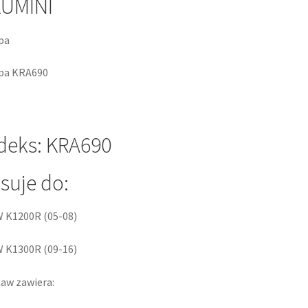
LUMINI
pa
pa KRA690
deks: KRA690
suje do:
 K1200R (05-08)
 K1300R (09-16)
aw zawiera: