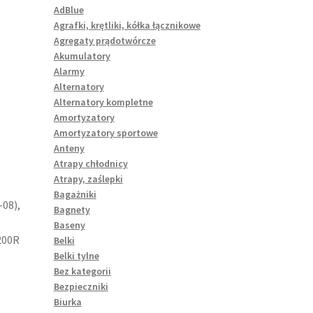
AdBlue
Agrafki, krętliki, kółka łącznikowe
Agregaty prądotwórcze
Akumulatory
Alarmy
Alternatory
Alternatory kompletne
Amortyzatory
Amortyzatory sportowe
Anteny
Atrapy chłodnicy
Atrapy, zaślepki
Bagażniki
08),
Bagnety
Baseny
200R
Belki
Belki tylne
Bez kategorii
Bezpieczniki
Biurka