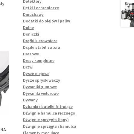
Detektory
dy
Dętki i ochraniacze
Dmuchawy
Dodatki do olejów i paliw
Dolne
Doniczki
Drążki kierownicze
Drążki stabilizatora
Dresowe
Dresy kompletne
Drzwi
Dysze olejowe
Dysze spryskiwaczy
Dywaniki gumowe
Dywaniki welurowe
Dywany
Dzbanki i butelki filtrujące
Dźwignie hamulca ręcznego
Dźwignie sprzęgła (łapy)
Dźwignie sprzęgła i hamulca
FRA
Elementy mocujące