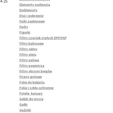
4-25
Elementy nadwozia
Emblematy
Etui i pokrowce
Fajki zapłonowe
Farby
Figurki
Filtry cząstek stałych DPF/FAP
Filtry kabinowe
Filtry odmy
Filtry oleju
Filtry paliwa
Filtry powietrza
Filtry skrzyni biegów
Firany gotowe
Folie do kokpitu
Folie i szkła ochronne
Fotele, kanapy
Gąbki do mycia
Gałki
Gaźniki