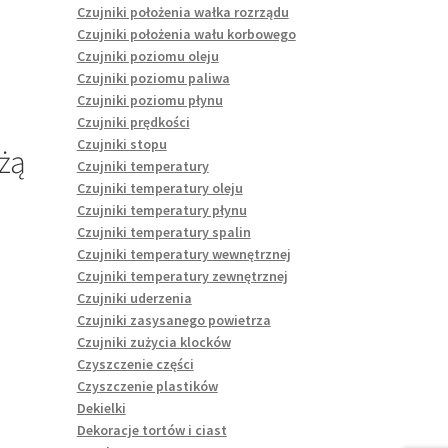
Czujniki położenia wałka rozrządu
Czujniki położenia wału korbowego
Czujniki poziomu oleju
Czujniki poziomu paliwa
Czujniki poziomu płynu
Czujniki prędkości
Czujniki stopu
żą
Czujniki temperatury
Czujniki temperatury oleju
Czujniki temperatury płynu
Czujniki temperatury spalin
Czujniki temperatury wewnętrznej
Czujniki temperatury zewnętrznej
Czujniki uderzenia
Czujniki zasysanego powietrza
Czujniki zużycia klocków
Czyszczenie części
Czyszczenie plastików
Dekielki
Dekoracje tortów i ciast