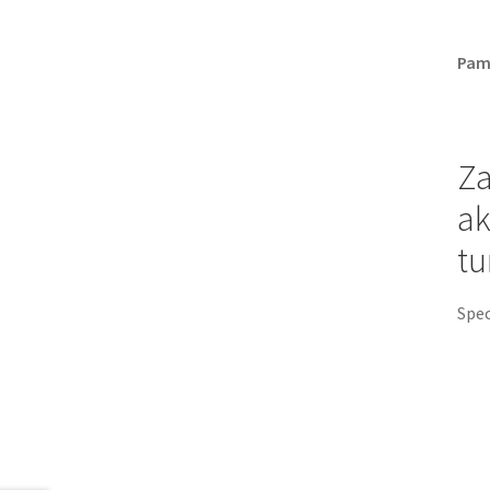
Pami
Za
ak
tu
Spec