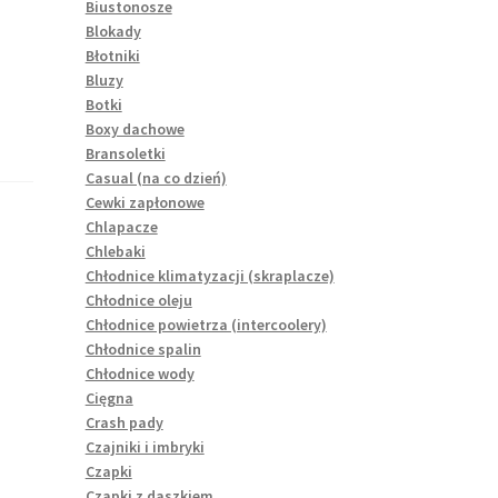
Biustonosze
Blokady
Błotniki
Bluzy
Botki
Boxy dachowe
Bransoletki
Casual (na co dzień)
Cewki zapłonowe
Chlapacze
Chlebaki
Chłodnice klimatyzacji (skraplacze)
Chłodnice oleju
Chłodnice powietrza (intercoolery)
Chłodnice spalin
Chłodnice wody
Cięgna
Crash pady
Czajniki i imbryki
Czapki
Czapki z daszkiem