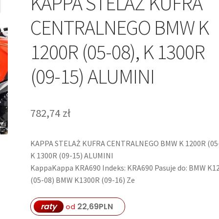
KAPPA STELAŻ KUFRA
CENTRALNEGO BMW K
1200R (05-08), K 1300R
(09-15) ALUMINI
782,74
zł
KAPPA STELAŻ KUFRA CENTRALNEGO BMW K 1200R (05-
K 1300R (09-15) ALUMINI
KappaKappa KRA690 Indeks: KRA690 Pasuje do: BMW K1
(05-08) BMW K1300R (09-16) Ze
raty
22,69
PLN
od