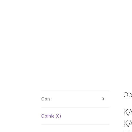
Op
Opis
K
Opinie (0)
KA