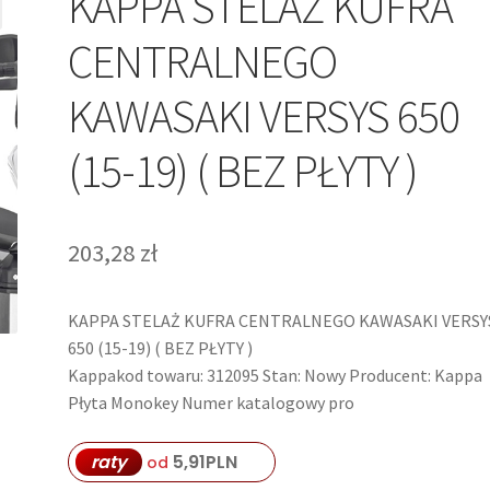
KAPPA STELAŻ KUFRA
CENTRALNEGO
KAWASAKI VERSYS 650
(15-19) ( BEZ PŁYTY )
203,28
zł
KAPPA STELAŻ KUFRA CENTRALNEGO KAWASAKI VERSY
650 (15-19) ( BEZ PŁYTY )
Kappakod towaru: 312095 Stan: Nowy Producent: Kappa
Płyta Monokey Numer katalogowy pro
raty
5,91
PLN
od