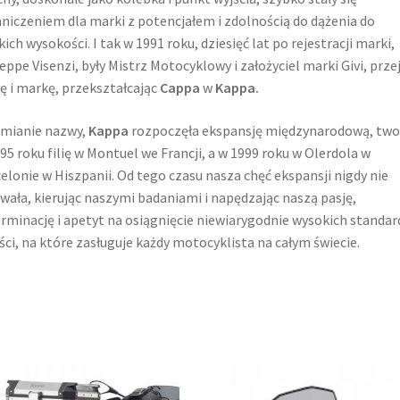
niczeniem dla marki z potencjałem i zdolnością do dążenia do
kich wysokości. I tak w 1991 roku, dziesięć lat po rejestracji marki,
eppe Visenzi, były Mistrz Motocyklowy i założyciel marki Givi, przej
ę i markę, przekształcając
Cappa
w
Kappa.
mianie nazwy,
Kappa
rozpoczęła ekspansję międzynarodową, two
95 roku filię w Montuel we Francji, a w 1999 roku w Olerdola w
elonie w Hiszpanii. Od tego czasu nasza chęć ekspansji nigdy nie
wała, kierując naszymi badaniami i napędzając naszą pasję,
rminację i apetyt na osiągnięcie niewiarygodnie wysokich standa
ści, na które zasługuje każdy motocyklista na całym świecie.