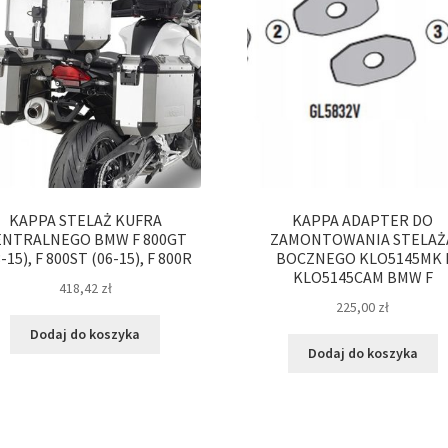
KAPPA STELAŻ KUFRA
KAPPA ADAPTER DO
ENTRALNEGO BMW F 800GT
ZAMONTOWANIA STELAŻ
-15), F 800ST (06-15), F 800R
BOCZNEGO KLO5145MK 
KLO5145CAM BMW F
418,42
zł
225,00
zł
Dodaj do koszyka
Dodaj do koszyka