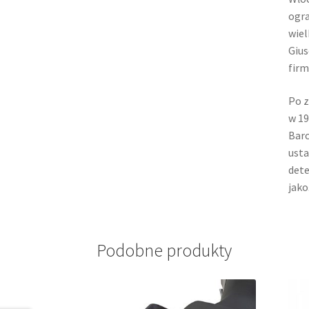
ogra
wiel
Gius
firm
Po z
w 19
Barc
usta
dete
jako
Podobne produkty