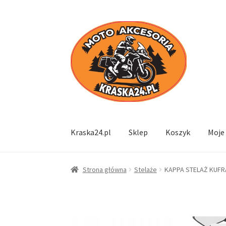
Przejdź
Przejdź
do
do
nawigacji
treści
Kraska24.pl
Sklep
Koszyk
Moje
Strona główna
Stelaże
KAPPA STELAŻ KUFRA