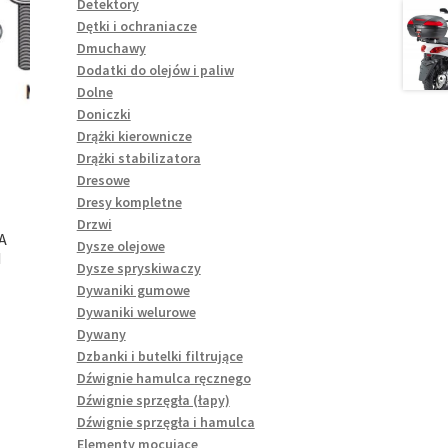
Detektory
Dętki i ochraniacze
Dmuchawy
Dodatki do olejów i paliw
Dolne
Doniczki
Drążki kierownicze
Drążki stabilizatora
Dresowe
Dresy kompletne
Drzwi
A
Dysze olejowe
I
Dysze spryskiwaczy
Dywaniki gumowe
Dywaniki welurowe
Dywany
Dzbanki i butelki filtrujące
Dźwignie hamulca ręcznego
Dźwignie sprzęgła (łapy)
Dźwignie sprzęgła i hamulca
Elementy mocujące