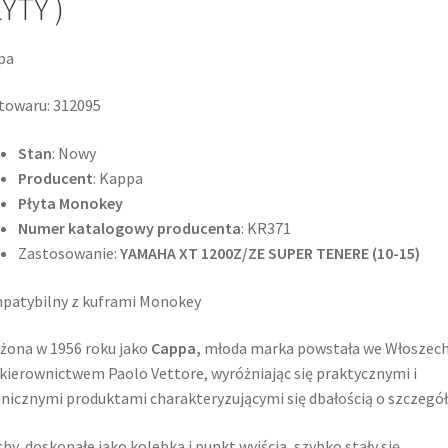
YTY )
pa
towaru: 312095
Stan
: Nowy
Producent
: Kappa
Płyta Monokey
Numer katalogowy producenta
: KR371
Zastosowanie:
YAMAHA XT 1200Z/ZE SUPER TENERE (10-15)
patybilny z kuframi Monokey
żona w 1956 roku jako
Cappa,
młoda marka powstała we Włoszec
kierownictwem Paolo Vettore, wyróżniając się praktycznymi i
nicznymi produktami charakteryzującymi się dbałością o szczegół
hy, doskonałe jako kolebka i punkt wyjścia, szybko stały się