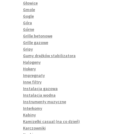
Głowice
Gmole
Gogle
Góra
Górne
Grille betonowe
Grille gazowe
Gripy
Gumy drążków stabilizatora
Halogeny
Hokery
Impregnaty
Inne filtry
Instalacja gazowa
Instalacja wodna
Instrumenty muzyczne
Interkomy
Kabiny
Kamizelki casual (na co dzień)
Karczowniki