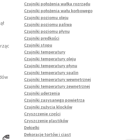
Czujniki położenia wałka rozrządu
Czujniki położenia wału korbowego
Czujniki poziomu oleju
ął
Czujniki poziomu paliwa
Czujniki poziomu płynu
Czujniki prędkości
Czujniki stopu
rząc
Czujniki temperatury
Czujniki temperatury oleju
Czujniki temperatury płynu
Czujniki temperatury spalin
rdów
Czujniki temperatury wewnętrznej
Czujniki temperatury zewnętrznej
Czujniki uderzenia
Czujniki zasysanego powietrza
Czujniki zużycia klocków
Czyszczenie części
Czyszczenie plastików
Dekielki
Dekoracje tortów i ciast