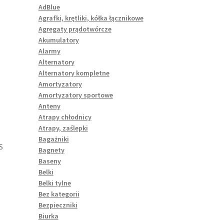
AdBlue
Agrafki, krętliki, kółka łącznikowe
Agregaty prądotwórcze
Akumulatory
Alarmy
Alternatory
Alternatory kompletne
Amortyzatory
Amortyzatory sportowe
Anteny
Atrapy chłodnicy
Atrapy, zaślepki
Bagażniki
S
Bagnety
Baseny
Belki
Belki tylne
Bez kategorii
Bezpieczniki
Biurka