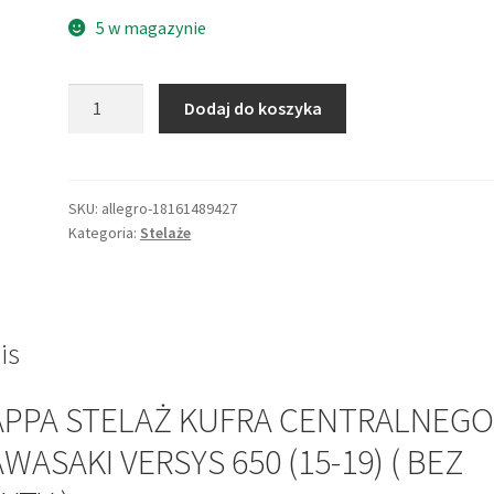
5 w magazynie
ilość
Dodaj do koszyka
KAPPA
STELAŻ
KUFRA
CENTRALNEGO
SKU:
allegro-18161489427
Kategoria:
Stelaże
KAWASAKI
VERSYS
650
(15-
19)
is
(
BEZ
APPA STELAŻ KUFRA CENTRALNEGO
PŁYTY
WASAKI VERSYS 650 (15-19) ( BEZ
)