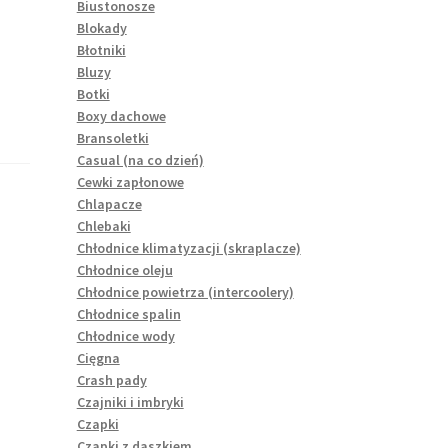
Biustonosze
Blokady
Błotniki
Bluzy
Botki
Boxy dachowe
Bransoletki
Casual (na co dzień)
Cewki zapłonowe
Chlapacze
Chlebaki
Chłodnice klimatyzacji (skraplacze)
Chłodnice oleju
Chłodnice powietrza (intercoolery)
Chłodnice spalin
Chłodnice wody
Cięgna
Crash pady
Czajniki i imbryki
Czapki
Czapki z daszkiem