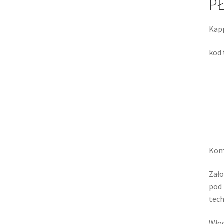
PŁ
Kap
kod 
Kom
Zało
pod 
tech
Włoc