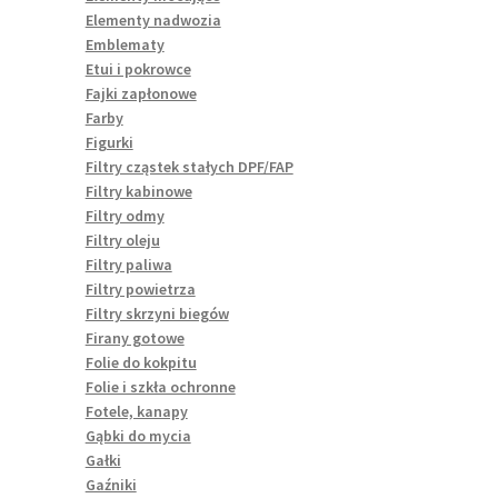
Elementy nadwozia
Emblematy
Etui i pokrowce
Fajki zapłonowe
Farby
Figurki
Filtry cząstek stałych DPF/FAP
Filtry kabinowe
Filtry odmy
Filtry oleju
Filtry paliwa
Filtry powietrza
Filtry skrzyni biegów
Firany gotowe
Folie do kokpitu
Folie i szkła ochronne
Fotele, kanapy
Gąbki do mycia
Gałki
Gaźniki