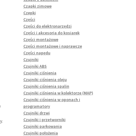
Czapki zimowe
Czepki
Części
Części do elektronarzędzi
Części i akcesoria do kosiarek
Części montażowe
Części montażowe i naprawcze
Części napędu
Czujniki
Czujniki ABS
Czujniki ciśnienia
Czujniki ciśnienia oleju
Czujniki ciśnienia spalin
Czujniki ciśnienia w kolektorze (MAP)
Czujniki ciśnienia w oponach i
h
programatory
Czujniki drzwi
Czujniki i przetworniki
y.
Czujniki parkowania
Czujniki położenia