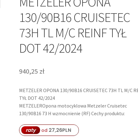
METZELER OPONA
130/90B16 CRUISETEC
73H TL M/C REINF TYŁ
DOT 42/2024
940,25
zł
METZELER OPONA 130/90B16 CRUISETEC 73H TL M/C R
TYŁ DOT 42/2024
METZELEROpona motocyklowa Metzeler Cruisetec
130/90B16 73 H wzmocnienie (RF) Cechy produktu:
raty
27,26
PLN
od