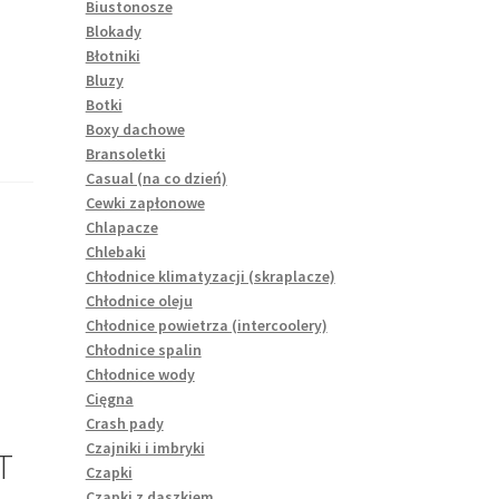
Biustonosze
Blokady
Błotniki
Bluzy
Botki
Boxy dachowe
Bransoletki
Casual (na co dzień)
Cewki zapłonowe
Chlapacze
Chlebaki
Chłodnice klimatyzacji (skraplacze)
Chłodnice oleju
Chłodnice powietrza (intercoolery)
Chłodnice spalin
Chłodnice wody
Cięgna
Crash pady
Czajniki i imbryki
T
Czapki
Czapki z daszkiem