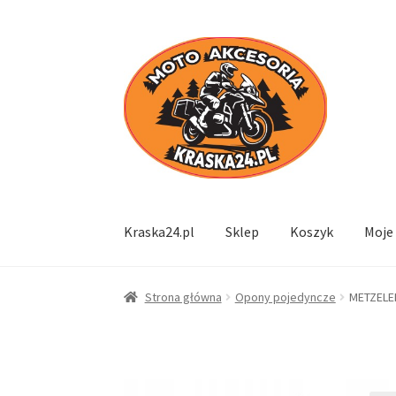
Przejdź
Przejdź
do
do
nawigacji
treści
Kraska24.pl
Sklep
Koszyk
Moje
Strona główna
Opony pojedyncze
METZELER