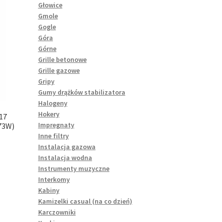
Głowice
Gmole
Gogle
Góra
Górne
Grille betonowe
Grille gazowe
Gripy
Gumy drążków stabilizatora
Halogeny
Hokery
17
Impregnaty
73W)
Inne filtry
Instalacja gazowa
Instalacja wodna
Instrumenty muzyczne
Interkomy
Kabiny
Kamizelki casual (na co dzień)
Karczowniki