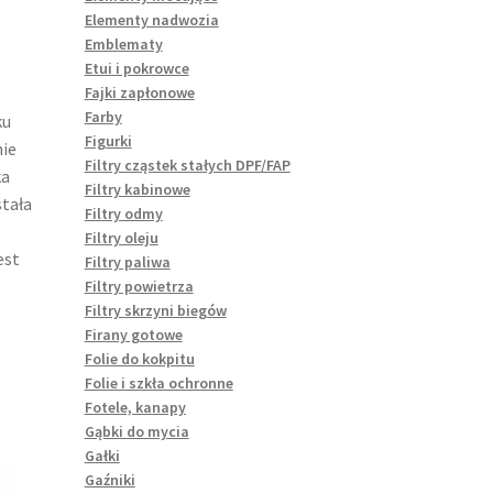
Elementy nadwozia
Emblematy
Etui i pokrowce
Fajki zapłonowe
Farby
ku
Figurki
ie
Filtry cząstek stałych DPF/FAP
ka
Filtry kabinowe
stała
Filtry odmy
Filtry oleju
est
Filtry paliwa
Filtry powietrza
Filtry skrzyni biegów
Firany gotowe
Folie do kokpitu
Folie i szkła ochronne
Fotele, kanapy
Gąbki do mycia
Gałki
Gaźniki