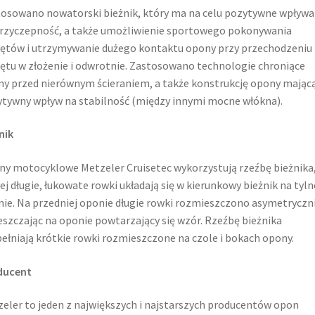
osowano nowatorski bieżnik, który ma na celu pozytywne wpływa
rzyczepność, a także umożliwienie sportowego pokonywania
ętów i utrzymywanie dużego kontaktu opony przy przechodzeniu 
ętu w złożenie i odwrotnie. Zastosowano technologie chroniące
y przed nierównym ścieraniem, a także konstrukcję opony mając
tywny wpływ na stabilność (między innymi mocne włókna).
nik
y motocyklowe Metzeler Cruisetec wykorzystują rzeźbę bieżnika
ej długie, łukowate rowki układają się w kierunkowy bieżnik na tyln
ie. Na przedniej oponie długie rowki rozmieszczono asymetryczni
szczając na oponie powtarzający się wzór. Rzeźbę bieżnika
ełniają krótkie rowki rozmieszczone na czole i bokach opony.
ducent
eler to jeden z największych i najstarszych producentów opon