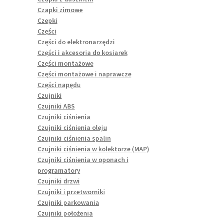
Czapki zimowe
Czepki
Części
Części do elektronarzędzi
Części i akcesoria do kosiarek
Części montażowe
Części montażowe i naprawcze
Części napędu
Czujniki
Czujniki ABS
Czujniki ciśnienia
Czujniki ciśnienia oleju
Czujniki ciśnienia spalin
Czujniki ciśnienia w kolektorze (MAP)
Czujniki ciśnienia w oponach i
programatory
Czujniki drzwi
Czujniki i przetworniki
Czujniki parkowania
Czujniki położenia