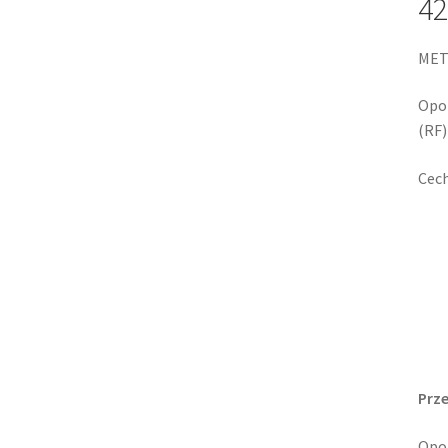
42
MET
Opon
(RF)
Cech
Prz
Opon