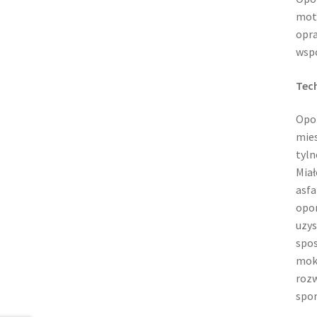
moto
opra
wspó
Tec
Opo
mies
tyln
Miał
asfa
opon
uzys
spos
mokr
rozw
spor