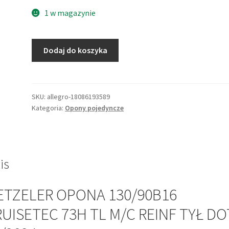
1 w magazynie
ilość
Dodaj do koszyka
METZELER
OPONA
130/90B16
CRUISETEC
SKU:
allegro-18086193589
Kategoria:
Opony pojedyncze
73H
TL
M/C
REINF
TYŁ
is
DOT
42/2024
ETZELER OPONA 130/90B16
UISETEC 73H TL M/C REINF TYŁ DO