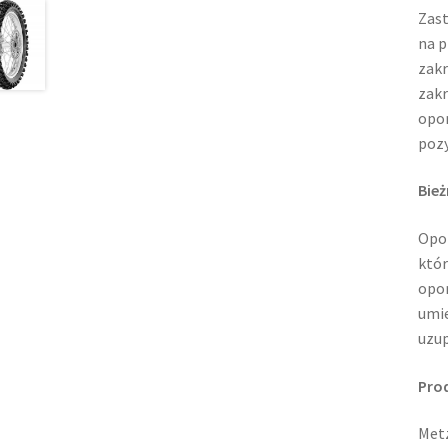
Zast
na p
zakr
zakr
opon
pozy
Bież
Opon
któr
opon
umie
uzup
Pro
Metz