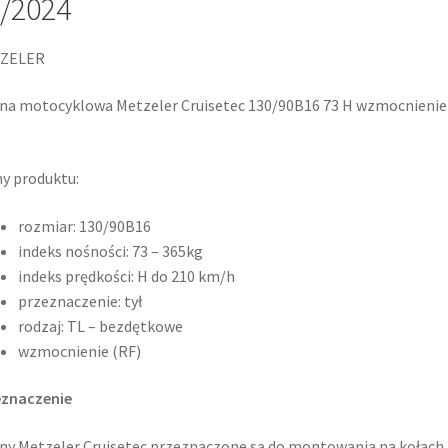
/2024
ZELER
a motocyklowa Metzeler Cruisetec 130/90B16 73 H wzmocnienie
y produktu:
rozmiar: 130/90B16
indeks nośności: 73 – 365kg
indeks prędkości: H do 210 km/h
przeznaczenie: tył
rodzaj: TL – bezdętkowe
wzmocnienie (RF)
eznaczenie
y Metzeler Cruisetec przeznaczone są do montowania na kołach