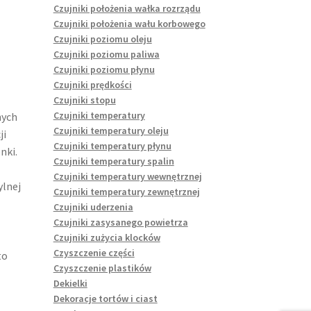
Czujniki położenia wałka rozrządu
Czujniki położenia wału korbowego
Czujniki poziomu oleju
Czujniki poziomu paliwa
Czujniki poziomu płynu
Czujniki prędkości
Czujniki stopu
Czujniki temperatury
nych
Czujniki temperatury oleju
ji
Czujniki temperatury płynu
nki.
Czujniki temperatury spalin
Czujniki temperatury wewnętrznej
ylnej
Czujniki temperatury zewnętrznej
Czujniki uderzenia
Czujniki zasysanego powietrza
Czujniki zużycia klocków
Czyszczenie części
to
Czyszczenie plastików
Dekielki
Dekoracje tortów i ciast