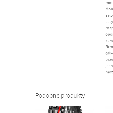
moto
Mona
zało
decy
rozp
opon
ze w
firm
całk
prze
jedn
moto
Podobne produkty