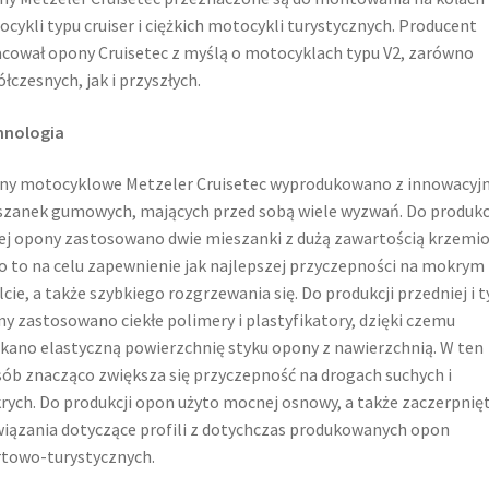
cykli typu cruiser i ciężkich motocykli turystycznych. Producent
cował opony Cruisetec z myślą o motocyklach typu V2, zarówno
łczesnych, jak i przyszłych.
hnologia
ny motocyklowe Metzeler Cruisetec wyprodukowano z innowacyj
zanek gumowych, mających przed sobą wiele wyzwań. Do produkc
ej opony zastosowano dwie mieszanki z dużą zawartością krzemio
o to na celu zapewnienie jak najlepszej przyczepności na mokrym
lcie, a także szybkiego rozgrzewania się. Do produkcji przedniej i t
y zastosowano ciekłe polimery i plastyfikatory, dzięki czemu
kano elastyczną powierzchnię styku opony z nawierzchnią. W ten
ób znacząco zwiększa się przyczepność na drogach suchych i
ych. Do produkcji opon użyto mocnej osnowy, a także zaczerpnię
iązania dotyczące profili z dotychczas produkowanych opon
towo-turystycznych.