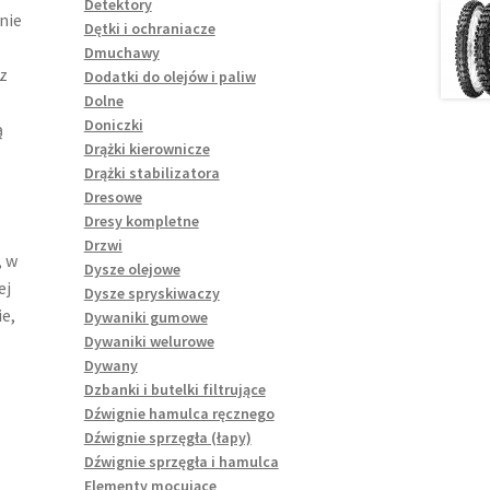
Detektory
nie
Dętki i ochraniacze
Dmuchawy
z
Dodatki do olejów i paliw
Dolne
Doniczki
ą
Drążki kierownicze
Drążki stabilizatora
Dresowe
Dresy kompletne
Drzwi
, w
Dysze olejowe
ej
Dysze spryskiwaczy
e,
Dywaniki gumowe
Dywaniki welurowe
Dywany
Dzbanki i butelki filtrujące
Dźwignie hamulca ręcznego
Dźwignie sprzęgła (łapy)
Dźwignie sprzęgła i hamulca
Elementy mocujące