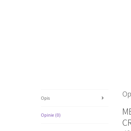
Op
Opis
M
Opinie (0)
CR