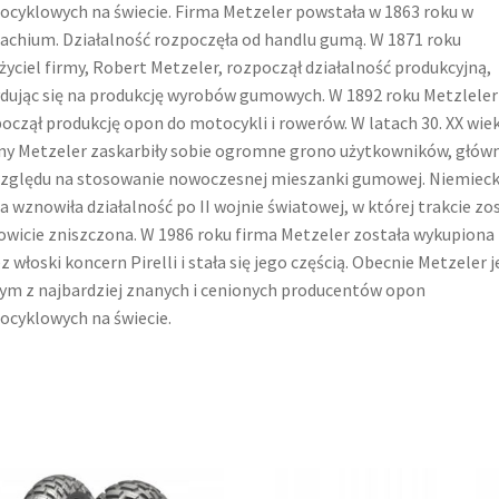
cyklowych na świecie. Firma Metzeler powstała w 1863 roku w
chium. Działalność rozpoczęła od handlu gumą. W 1871 roku
życiel firmy, Robert Metzeler, rozpoczął działalność produkcyjną,
dując się na produkcję wyrobów gumowych. W 1892 roku Metzleler
oczął produkcję opon do motocykli i rowerów. W latach 30. XX wie
y Metzeler zaskarbiły sobie ogromne grono użytkowników, główn
zględu na stosowanie nowoczesnej mieszanki gumowej. Niemiec
a wznowiła działalność po II wojnie światowej, w której trakcie zo
owicie zniszczona. W 1986 roku firma Metzeler została wykupiona
z włoski koncern Pirelli i stała się jego częścią. Obecnie Metzeler j
ym z najbardziej znanych i cenionych producentów opon
cyklowych na świecie.