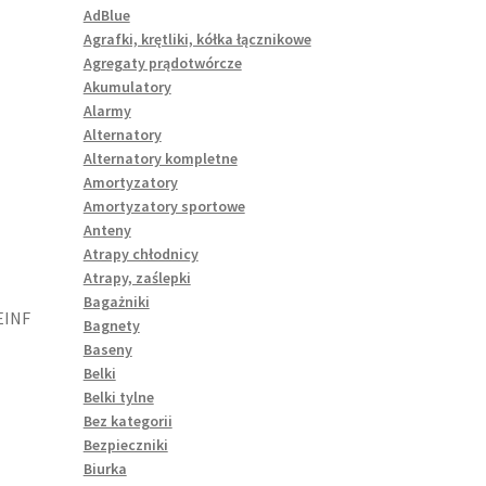
AdBlue
Agrafki, krętliki, kółka łącznikowe
Agregaty prądotwórcze
Akumulatory
Alarmy
Alternatory
Alternatory kompletne
Amortyzatory
Amortyzatory sportowe
Anteny
Atrapy chłodnicy
Atrapy, zaślepki
Bagażniki
EINF
Bagnety
Baseny
Belki
Belki tylne
Bez kategorii
Bezpieczniki
Biurka