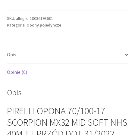
OPONA
70/100-
17
SKU:
allegro-18086193681
Kategoria:
Opony pojedyncze
SCORPION
MX32
MID
SOFT
Opis
NHS
40M
TT
Opinie (0)
PRZÓD
DOT
Opis
31/2022
PIRELLI OPONA 70/100-17
SCORPION MX32 MID SOFT NHS
40M TT PRZÓD DOT 31/2022