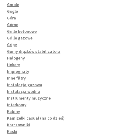
Gmole
Gogle
Góra
Górne
Grille betonowe
Grille gazowe
Gripy
Gumy drążków stabilizatora
Halogeny
Hokery
Impregnaty
Inne filtry
Instalacja gazowa
Instalacja wodna
Instrumenty muzyczne
Interkomy
Kabiny
Kamizelki casual (na co dzień)
Karczowniki
Kaski