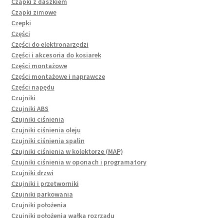
Czapki z daszkiem
Czapki zimowe
Czepki
Części
Części do elektronarzędzi
Części i akcesoria do kosiarek
Części montażowe
Części montażowe i naprawcze
Części napędu
Czujniki
Czujniki ABS
Czujniki ciśnienia
Czujniki ciśnienia oleju
Czujniki ciśnienia spalin
Czujniki ciśnienia w kolektorze (MAP)
Czujniki ciśnienia w oponach i programatory
Czujniki drzwi
Czujniki i przetworniki
Czujniki parkowania
Czujniki położenia
Czujniki położenia wałka rozrządu