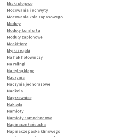
Miski olejowe
Mocowania i uchwyty
Mocowanie koła zapasowego
Moduły
Moduły komfortu
Moduły zapłonowe
Moskitiery
Myjki i gąbki
Na hak holowniczy
Na relingi
Na tylną klapę
Naczynia
Naczynia jednorazowe
Nadkola
Nagrzewnice
Naklejki
Namioty
Namioty samochodowe
Napinacze łańcucha
Napinacze paska klinowego