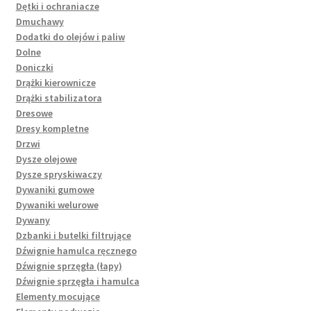
Dętki i ochraniacze
Dmuchawy
Dodatki do olejów i paliw
Dolne
Doniczki
Drążki kierownicze
Drążki stabilizatora
Dresowe
Dresy kompletne
Drzwi
Dysze olejowe
Dysze spryskiwaczy
Dywaniki gumowe
Dywaniki welurowe
Dywany
Dzbanki i butelki filtrujące
Dźwignie hamulca ręcznego
Dźwignie sprzęgła (łapy)
Dźwignie sprzęgła i hamulca
Elementy mocujące