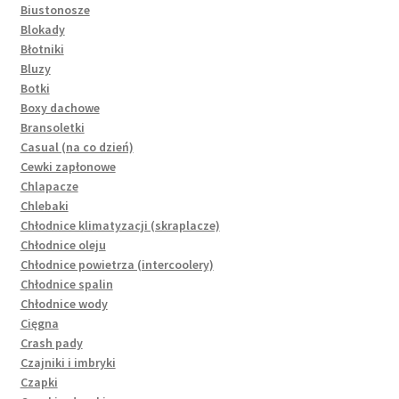
Biustonosze
Blokady
Błotniki
Bluzy
Botki
Boxy dachowe
Bransoletki
Casual (na co dzień)
Cewki zapłonowe
Chlapacze
Chlebaki
Chłodnice klimatyzacji (skraplacze)
Chłodnice oleju
Chłodnice powietrza (intercoolery)
Chłodnice spalin
Chłodnice wody
Cięgna
Crash pady
Czajniki i imbryki
Czapki