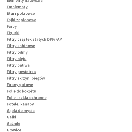
Elementy nadwozia
Emblematy
Etui i pokrowce
Fajki zapłonowe
Farby
Figurki
Filtry cząstek stałych DPF/FAP
Filtry kabinowe
Filtry odmy
Filtry oleju
Filtry paliwa
Filtry powietrza
Filtry skrzyni biegów
Firany gotowe
Folie do kokpitu
Folie i szkła ochronne
Fotele, kanapy
Gąbki do mycia
Gałki
Gaźniki
Głowice