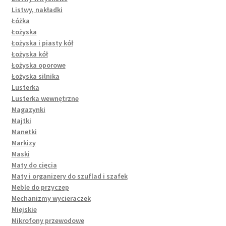
Listwy, nakładki
Łóżka
Łożyska
Łożyska i piasty kół
Łożyska kół
Łożyska oporowe
Łożyska silnika
Lusterka
Lusterka wewnętrzne
Magazynki
Majtki
Manetki
Markizy
Maski
Maty do cięcia
Maty i organizery do szuflad i szafek
Meble do przyczep
Mechanizmy wycieraczek
Miejskie
Mikrofony przewodowe