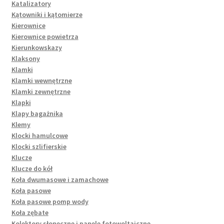
Katalizatory
Kątowniki i kątomierze
Kierownice
Kierownice powietrza
Kierunkowskazy
Klaksony
Klamki
Klamki wewnętrzne
Klamki zewnętrzne
Klapki
Klapy bagażnika
Klemy
Klocki hamulcowe
Klocki szlifierskie
Klucze
Klucze do kół
Koła dwumasowe i zamachowe
Koła pasowe
Koła pasowe pomp wody
Koła zębate
Kolektory słoneczne i panele fotowoltaiczne