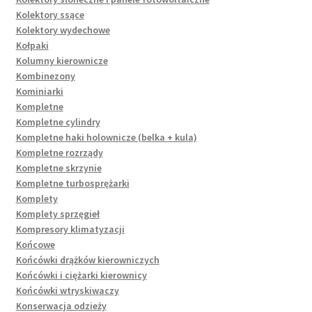
Kolektory ssące
Kolektory wydechowe
Kołpaki
Kolumny kierownicze
Kombinezony
Kominiarki
Kompletne
Kompletne cylindry
Kompletne haki holownicze (belka + kula)
Kompletne rozrządy
Kompletne skrzynie
Kompletne turbosprężarki
Komplety
Komplety sprzęgieł
Kompresory klimatyzacji
Końcowe
Końcówki drążków kierowniczych
Końcówki i ciężarki kierownicy
Końcówki wtryskiwaczy
Konserwacja odzieży