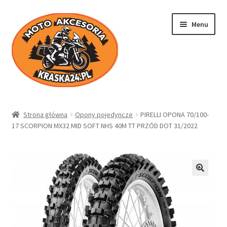
Przejdź
Przejdź
Menu
do
do
nawigacji
treści
Kraska24.pl
Strona główna
Opony pojedyncze
PIRELLI OPONA 70/100-
17 SCORPION MX32 MID SOFT NHS 40M TT PRZÓD DOT 31/2022
Sklep
Koszyk
Moje konto
Regulamin