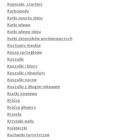
Kopniaki, startery
Korbowody
Korki spustu oleju
Korki wlewu
Korki wlewu oleju
Korki zbiorników wyrównawczych
Kostiumy męskie
Kosze sprzęgłowe
Koszulki
Koszulki i bluzy
Koszulki i obwoluty
Koszulki nocne
Koszulki z długim rękawem
Kratki nawiewu
Króćce
Króćce głowicy
Krzesła
Krzyżaki wału
Książeczki
Kuchenki turystyczne