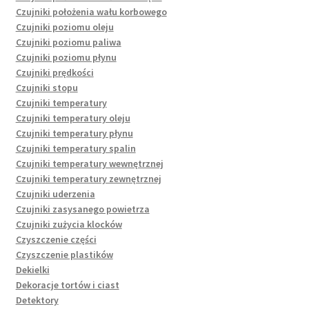
Czujniki położenia wału korbowego
Czujniki poziomu oleju
Czujniki poziomu paliwa
Czujniki poziomu płynu
Czujniki prędkości
Czujniki stopu
Czujniki temperatury
Czujniki temperatury oleju
Czujniki temperatury płynu
Czujniki temperatury spalin
Czujniki temperatury wewnętrznej
Czujniki temperatury zewnętrznej
Czujniki uderzenia
Czujniki zasysanego powietrza
Czujniki zużycia klocków
Czyszczenie części
Czyszczenie plastików
Dekielki
Dekoracje tortów i ciast
Detektory