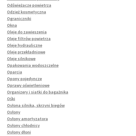
Odświeżacze powietrza
Odzież kosmetyczna
Ograniczniki
Okna
Oleje do zawieszenia
Oleje filtrów powietrza
Oleje hydrauliczne
Oleje przekładniowe
Oleje silnikowe
Opakowania wodoszczelne
Oparcia
Opony pojedyncze
Oprawy oświetleniowe
Organizery i siatki do bagażnika
Ośki
Osłona silnika, skrzyni biegów
Osłony
Osłony amortyzatora
Osłony chłodnicy
Osłony dłoni