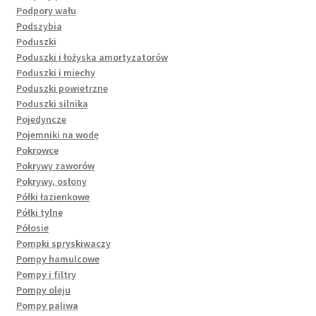
Podpory wału
Podszybia
Poduszki
Poduszki i łożyska amortyzatorów
Poduszki i miechy
Poduszki powietrzne
Poduszki silnika
Pojedyncze
Pojemniki na wodę
Pokrowce
Pokrywy zaworów
Pokrywy, osłony
Półki łazienkowe
Półki tylne
Półosie
Pompki spryskiwaczy
Pompy hamulcowe
Pompy i filtry
Pompy oleju
Pompy paliwa