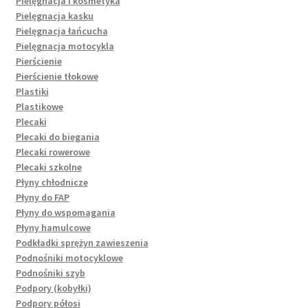
Pielęgnacja i kosmetyka
Pielęgnacja kasku
Pielęgnacja łańcucha
Pielęgnacja motocykla
Pierścienie
Pierścienie tłokowe
Plastiki
Plastikowe
Plecaki
Plecaki do biegania
Plecaki rowerowe
Plecaki szkolne
Płyny chłodnicze
Płyny do FAP
Płyny do wspomagania
Płyny hamulcowe
Podkładki sprężyn zawieszenia
Podnośniki motocyklowe
Podnośniki szyb
Podpory (kobyłki)
Podpory półosi