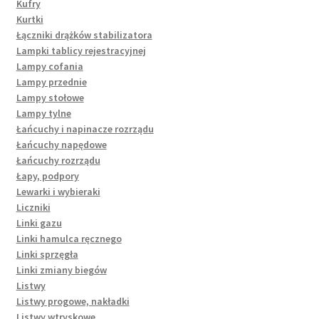
Kufry
Kurtki
Łączniki drążków stabilizatora
Lampki tablicy rejestracyjnej
Lampy cofania
Lampy przednie
Lampy stołowe
Lampy tylne
Łańcuchy i napinacze rozrządu
Łańcuchy napędowe
Łańcuchy rozrządu
Łapy, podpory
Lewarki i wybieraki
Liczniki
Linki gazu
Linki hamulca ręcznego
Linki sprzęgła
Linki zmiany biegów
Listwy
Listwy progowe, nakładki
Listwy wtryskowe