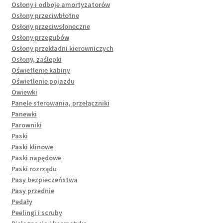
Osłony i odboje amortyzatorów
Osłony przeciwbłotne
Osłony przeciwsłoneczne
Osłony przegubów
Osłony przekładni kierowniczych
Osłony, zaślepki
Oświetlenie kabiny
Oświetlenie pojazdu
Owiewki
Panele sterowania, przełączniki
Panewki
Parowniki
Paski
Paski klinowe
Paski napędowe
Paski rozrządu
Pasy bezpieczeństwa
Pasy przednie
Pedały
Peelingi i scruby