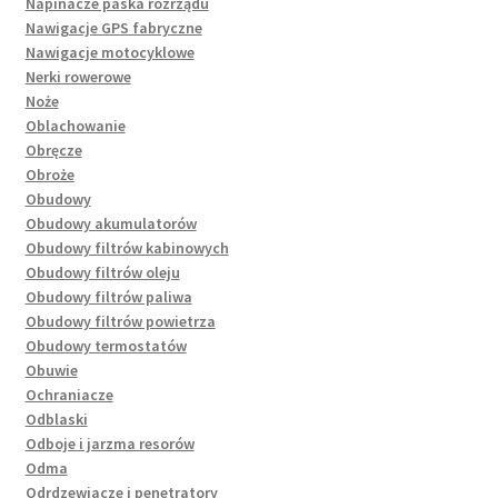
Napinacze paska rozrządu
Nawigacje GPS fabryczne
Nawigacje motocyklowe
Nerki rowerowe
Noże
Oblachowanie
Obręcze
Obroże
Obudowy
Obudowy akumulatorów
Obudowy filtrów kabinowych
Obudowy filtrów oleju
Obudowy filtrów paliwa
Obudowy filtrów powietrza
Obudowy termostatów
Obuwie
Ochraniacze
Odblaski
Odboje i jarzma resorów
Odma
Odrdzewiacze i penetratory