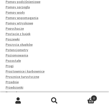
Pompy podciśnieniowe
Pompy sprzęgła
Pompy wody
Pompy wspomagania
Pompy wtryskowe
Popychacze
Postacie z bajek
Poszewki
Poszycia słupków
Potencjometry
Poziomowania
Pozostałe
Progi
Prostownice i karbownice
Prysznice turystyczne
Przednie
Przedsionki
Przeguby
Przekaźniki
0
Przekładnie kierownicze
Szukaj:
Szukaj
Przepływomierze