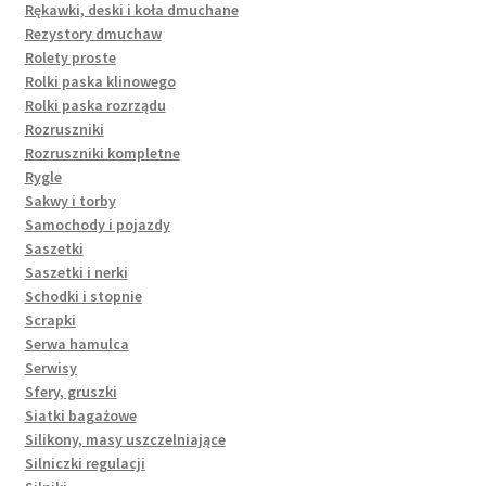
Rękawki, deski i koła dmuchane
Rezystory dmuchaw
Rolety proste
Rolki paska klinowego
Rolki paska rozrządu
Rozruszniki
Rozruszniki kompletne
Rygle
Sakwy i torby
Samochody i pojazdy
Saszetki
Saszetki i nerki
Schodki i stopnie
Scrapki
Serwa hamulca
Serwisy
Sfery, gruszki
Siatki bagażowe
Silikony, masy uszczelniające
Silniczki regulacji