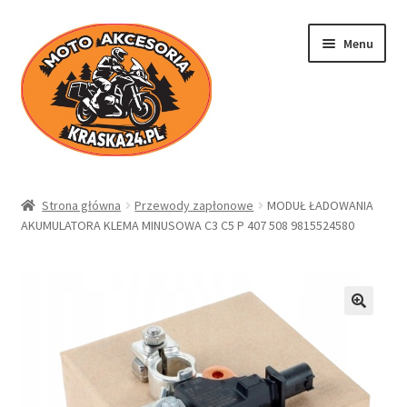
Przejdź
Przejdź
Menu
do
do
nawigacji
treści
Kraska24.pl
Strona główna
Przewody zapłonowe
MODUŁ ŁADOWANIA
AKUMULATORA KLEMA MINUSOWA C3 C5 P 407 508 9815524580
Sklep
Koszyk
Moje konto
Regulamin