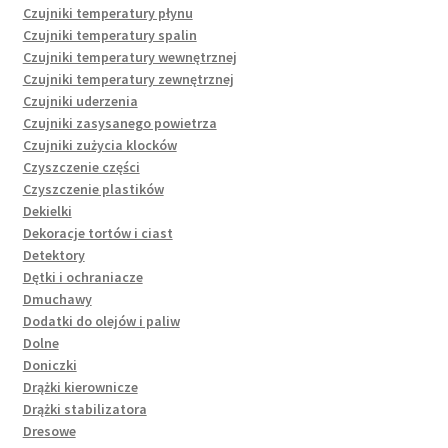
Czujniki temperatury płynu
Czujniki temperatury spalin
Czujniki temperatury wewnętrznej
Czujniki temperatury zewnętrznej
Czujniki uderzenia
Czujniki zasysanego powietrza
Czujniki zużycia klocków
Czyszczenie części
Czyszczenie plastików
Dekielki
Dekoracje tortów i ciast
Detektory
Dętki i ochraniacze
Dmuchawy
Dodatki do olejów i paliw
Dolne
Doniczki
Drążki kierownicze
Drążki stabilizatora
Dresowe