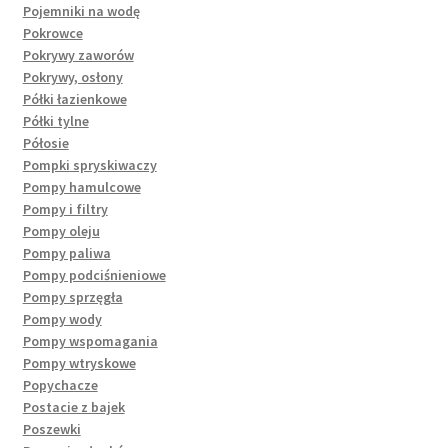
Pojemniki na wodę
Pokrowce
Pokrywy zaworów
Pokrywy, osłony
Półki łazienkowe
Półki tylne
Półosie
Pompki spryskiwaczy
Pompy hamulcowe
Pompy i filtry
Pompy oleju
Pompy paliwa
Pompy podciśnieniowe
Pompy sprzęgła
Pompy wody
Pompy wspomagania
Pompy wtryskowe
Popychacze
Postacie z bajek
Poszewki