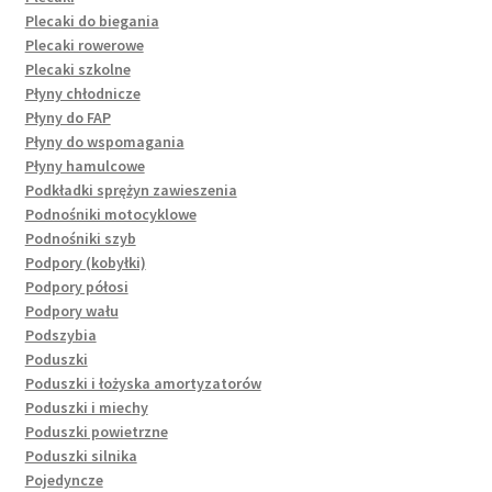
Plecaki do biegania
Plecaki rowerowe
Plecaki szkolne
Płyny chłodnicze
Płyny do FAP
Płyny do wspomagania
Płyny hamulcowe
Podkładki sprężyn zawieszenia
Podnośniki motocyklowe
Podnośniki szyb
Podpory (kobyłki)
Podpory półosi
Podpory wału
Podszybia
Poduszki
Poduszki i łożyska amortyzatorów
Poduszki i miechy
Poduszki powietrzne
Poduszki silnika
Pojedyncze