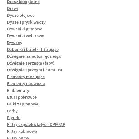
Dresy kompletne
Drzwi
Dysze olejowe
Dysze spryskiwaczy
Dywaniki gumowe
Dywaniki welurowe
Dywany
Dzbanki i butelki filtrujące
Dźwignie hamulca ręcznego
Dźwignie sprzęgła (łapy)
Dźwignie sprzęgła i hamulca
Elementy mocujące
Elementy nadwozia
Emblematy
Etui i pokrowce
Fajki zapłonowe
Farby
Figurki
Filtry cząstek stałych DPF/FAP
Filtry kabinowe
Filtry odmy