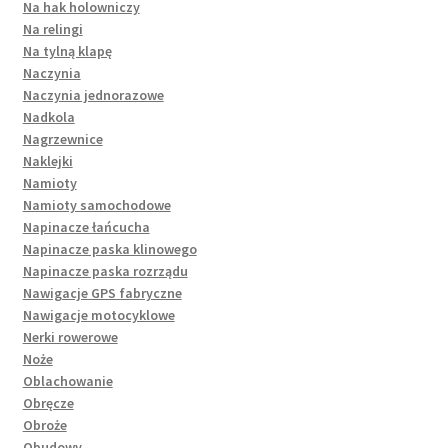
Na hak holowniczy
Na relingi
Na tylną klapę
Naczynia
Naczynia jednorazowe
Nadkola
Nagrzewnice
Naklejki
Namioty
Namioty samochodowe
Napinacze łańcucha
Napinacze paska klinowego
Napinacze paska rozrządu
Nawigacje GPS fabryczne
Nawigacje motocyklowe
Nerki rowerowe
Noże
Oblachowanie
Obręcze
Obroże
Obudowy