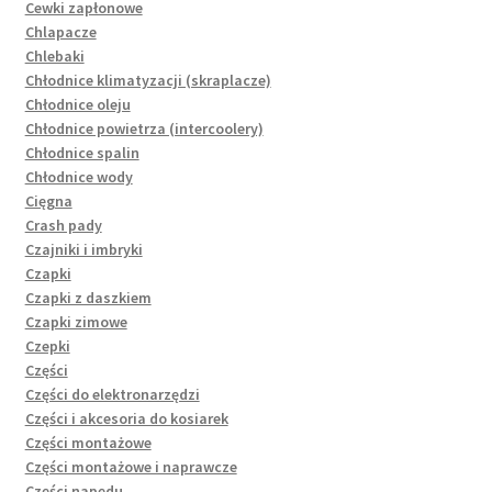
Cewki zapłonowe
Chlapacze
Chlebaki
Chłodnice klimatyzacji (skraplacze)
Chłodnice oleju
Chłodnice powietrza (intercoolery)
Chłodnice spalin
Chłodnice wody
Cięgna
Crash pady
Czajniki i imbryki
Czapki
Czapki z daszkiem
Czapki zimowe
Czepki
Części
Części do elektronarzędzi
Części i akcesoria do kosiarek
Części montażowe
Części montażowe i naprawcze
Części napędu