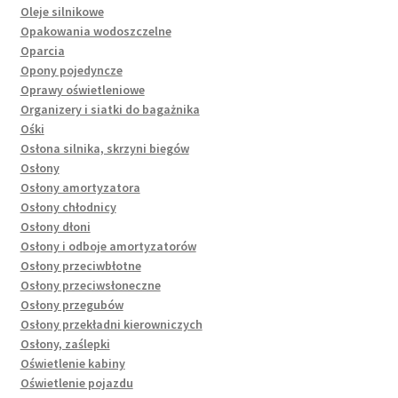
Oleje silnikowe
Opakowania wodoszczelne
Oparcia
Opony pojedyncze
Oprawy oświetleniowe
Organizery i siatki do bagażnika
Ośki
Osłona silnika, skrzyni biegów
Osłony
Osłony amortyzatora
Osłony chłodnicy
Osłony dłoni
Osłony i odboje amortyzatorów
Osłony przeciwbłotne
Osłony przeciwsłoneczne
Osłony przegubów
Osłony przekładni kierowniczych
Osłony, zaślepki
Oświetlenie kabiny
Oświetlenie pojazdu