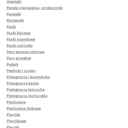
Owiewki
Panele sterowania, przełączniki
Panewki
Parowniki
Paski
Paski klinowe
Paski napędowe
Paski rozrządu
Pasy bezpieczeństwa
Pasy przednie
Pedały
Peelingi i scruby
Pielęgnacja i kosmetyka
Pielęgnacja kasku
Pielęgnacja łańcucha
Pielęgnacja motocykla
Pierścienie
Pierścienie tłokowe
Plastiki
Plastikowe
Plecaki