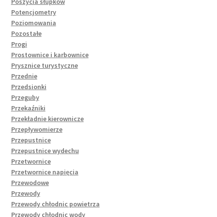
Poszycia słupków
Potencjometry
Poziomowania
Pozostałe
Progi
Prostownice i karbownice
Prysznice turystyczne
Przednie
Przedsionki
Przeguby
Przekaźniki
Przekładnie kierownicze
Przepływomierze
Przepustnice
Przepustnice wydechu
Przetwornice
Przetwornice napięcia
Przewodowe
Przewody
Przewody chłodnic powietrza
Przewody chłodnic wody