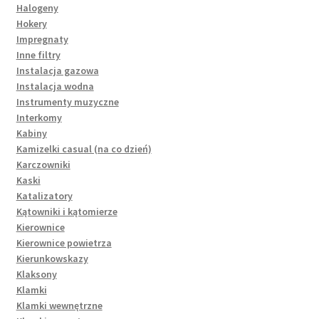
Halogeny
Hokery
Impregnaty
Inne filtry
Instalacja gazowa
Instalacja wodna
Instrumenty muzyczne
Interkomy
Kabiny
Kamizelki casual (na co dzień)
Karczowniki
Kaski
Katalizatory
Kątowniki i kątomierze
Kierownice
Kierownice powietrza
Kierunkowskazy
Klaksony
Klamki
Klamki wewnętrzne