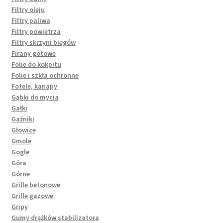
Filtry oleju
Filtry paliwa
Filtry powietrza
Filtry skrzyni biegów
Firany gotowe
Folie do kokpitu
Folie i szkła ochronne
Fotele, kanapy
Gąbki do mycia
Gałki
Gaźniki
Głowice
Gmole
Gogle
Góra
Górne
Grille betonowe
Grille gazowe
Gripy
Gumy drążków stabilizatora