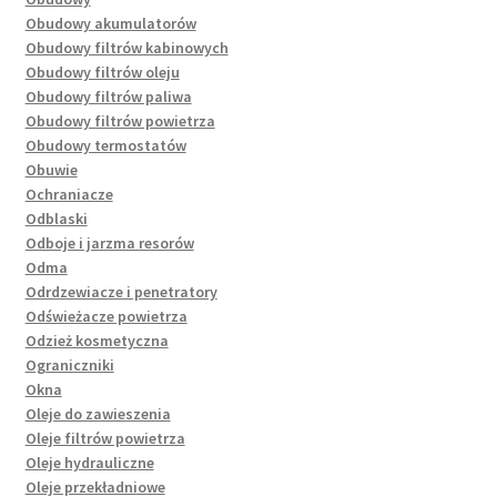
Obudowy akumulatorów
Obudowy filtrów kabinowych
Obudowy filtrów oleju
Obudowy filtrów paliwa
Obudowy filtrów powietrza
Obudowy termostatów
Obuwie
Ochraniacze
Odblaski
Odboje i jarzma resorów
Odma
Odrdzewiacze i penetratory
Odświeżacze powietrza
Odzież kosmetyczna
Ograniczniki
Okna
Oleje do zawieszenia
Oleje filtrów powietrza
Oleje hydrauliczne
Oleje przekładniowe