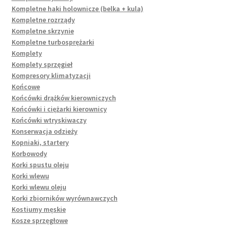
Kompletne haki holownicze (belka + kula)
Kompletne rozrządy
Kompletne skrzynie
Kompletne turbosprężarki
Komplety
Komplety sprzęgieł
Kompresory klimatyzacji
Końcowe
Końcówki drążków kierowniczych
Końcówki i ciężarki kierownicy
Końcówki wtryskiwaczy
Konserwacja odzieży
Kopniaki, startery
Korbowody
Korki spustu oleju
Korki wlewu
Korki wlewu oleju
Korki zbiorników wyrównawczych
Kostiumy męskie
Kosze sprzęgłowe