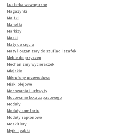
Lusterka wewnętrzne
Magazynki
Majtki
Manetki
Markizy
Maski
Maty do cięcia
Maty i organizery do szuflad i szafek
Meble do przyczep
Mechanizmy wycieraczek
Miejskie
Mikrofony przewodowe
Miski olejowe
Mocowania i uchwyty
Mocowanie koła zapasowego
Moduły
Moduły komfortu
Moduły zapłonowe
Moskitiery
Myjki i gąbki