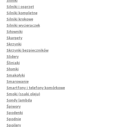
Silniki
Silniki i osprzęt
Silniki kompletne
Silniki krokowe
Silniki wycieraczek
Siłowniki
Skarpety
Skrzynki
Skrzynki bezpieczników
Slidery
Śliniaki
Słomki
Smakołyki
Smarowanie
Smartfony i telefony komórkowe
Smoki (ssaki oleju)
Sondy lambda
Śpiwory
Spodenki
Spodnie
Spoilery