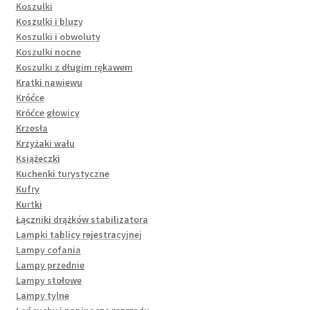
Koszulki
Koszulki i bluzy
Koszulki i obwoluty
Koszulki nocne
Koszulki z długim rękawem
Kratki nawiewu
Króćce
Króćce głowicy
Krzesła
Krzyżaki wału
Książeczki
Kuchenki turystyczne
Kufry
Kurtki
Łączniki drążków stabilizatora
Lampki tablicy rejestracyjnej
Lampy cofania
Lampy przednie
Lampy stołowe
Lampy tylne