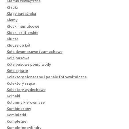
Klamki zewnętrzne
Klapki
Klapy bagażnika
Klemy
Klocki hamulcowe
Klocki szlifierskie
Klucze
Klucze do kół
Koła dwumasowe i zamachowe
Koła pasowe
Koła pasowe pomp wody
Koła zębate
Kolektory słoneczne i panele fotowoltaiczne
Kolektory ssące
Kolektory wydechowe
Kołpaki
Kolumny kierownicze
Kombinezony
Kominiarki
Kompletne
Kompletne cylindry