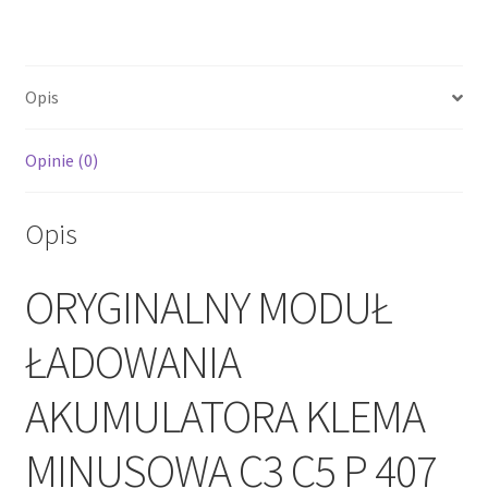
C3
C5
P
Opis
407
508
9815524580
Opinie (0)
Opis
ORYGINALNY MODUŁ
ŁADOWANIA
AKUMULATORA KLEMA
MINUSOWA C3 C5 P 407