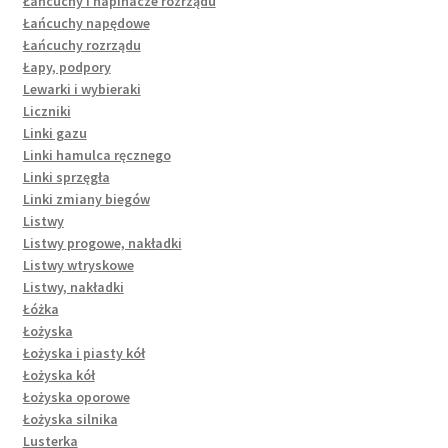
Łańcuchy i napinacze rozrządu
Łańcuchy napędowe
Łańcuchy rozrządu
Łapy, podpory
Lewarki i wybieraki
Liczniki
Linki gazu
Linki hamulca ręcznego
Linki sprzęgła
Linki zmiany biegów
Listwy
Listwy progowe, nakładki
Listwy wtryskowe
Listwy, nakładki
Łóżka
Łożyska
Łożyska i piasty kół
Łożyska kół
Łożyska oporowe
Łożyska silnika
Lusterka