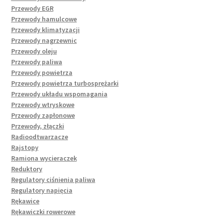
Przewody EGR
Przewody hamulcowe
Przewody klimatyzacji
Przewody nagrzewnic
Przewody oleju
Przewody paliwa
Przewody powietrza
Przewody powietrza turbosprężarki
Przewody układu wspomagania
Przewody wtryskowe
Przewody zapłonowe
Przewody, złączki
Radioodtwarzacze
Rajstopy
Ramiona wycieraczek
Reduktory
Regulatory ciśnienia paliwa
Regulatory napięcia
Rękawice
Rękawiczki rowerowe