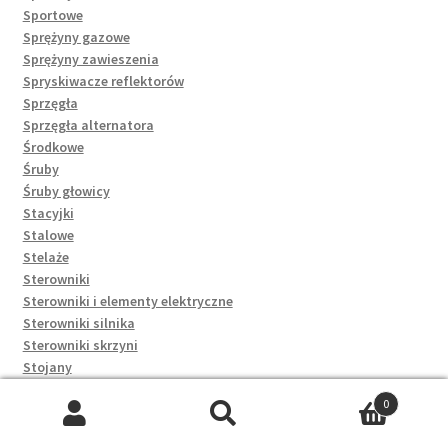
Sportowe
Sprężyny gazowe
Sprężyny zawieszenia
Spryskiwacze reflektorów
Sprzęgła
Sprzęgła alternatora
Środkowe
Śruby
Śruby głowicy
Stacyjki
Stalowe
Stelaże
Sterowniki
Sterowniki i elementy elektryczne
Sterowniki silnika
Sterowniki skrzyni
Stojany
Stoliki i ławy
0
Stoły
Szukaj:
Szukaj
Stoły i stoliki