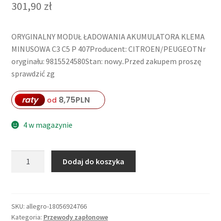
301,90
zł
ORYGINALNY MODUŁ ŁADOWANIA AKUMULATORA KLEMA
MINUSOWA C3 C5 P 407Producent: CITROEN/PEUGEOTNr
oryginału: 9815524580Stan: nowy..Przed zakupem proszę
sprawdzić zg
raty
8,75
PLN
od
4 w magazynie
ilość
Dodaj do koszyka
MODUŁ
ŁADOWANIA
AKUMULATORA
KLEMA
SKU:
allegro-18056924766
Kategoria:
Przewody zapłonowe
MINUSOWA