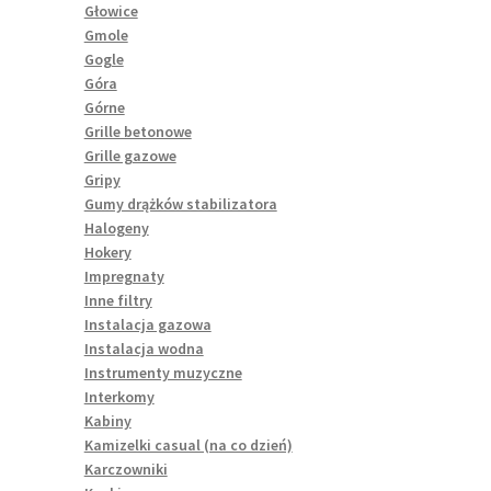
Głowice
Gmole
Gogle
Góra
Górne
Grille betonowe
Grille gazowe
Gripy
Gumy drążków stabilizatora
Halogeny
Hokery
Impregnaty
Inne filtry
Instalacja gazowa
Instalacja wodna
Instrumenty muzyczne
Interkomy
Kabiny
Kamizelki casual (na co dzień)
Karczowniki