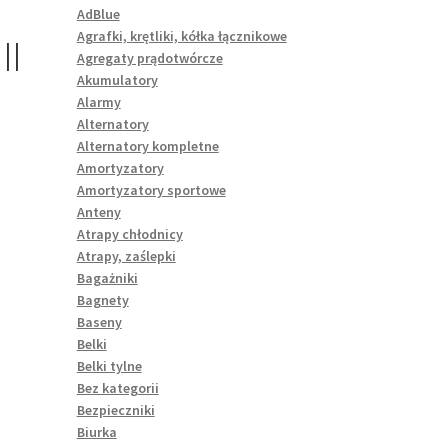
AdBlue
Agrafki, krętliki, kółka łącznikowe
II
Agregaty prądotwórcze
Akumulatory
Alarmy
Alternatory
Alternatory kompletne
Amortyzatory
Amortyzatory sportowe
Anteny
Atrapy chłodnicy
Atrapy, zaślepki
:
Bagażniki
ć
Bagnety
Baseny
Belki
Belki tylne
Bez kategorii
Bezpieczniki
Biurka