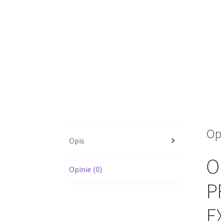
Op
Opis
O
Opinie (0)
P
E