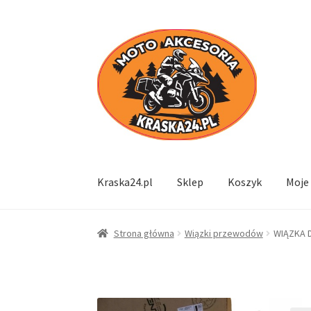
Przejdź
Przejdź
do
do
nawigacji
treści
Kraska24.pl
Sklep
Koszyk
Moje
Strona główna
Wiązki przewodów
WIĄZKA D