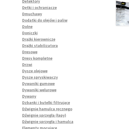
Detektory
Dętki i ochraniacze
Dmuchawy
Dodatki do olejów i paliw
Dolne
Doniczki
Drążki kierownicze
Drążki stabilizatora
Dresowe
Dresy kompletne
Drzwi
Dysze olejowe
Dysze spryskiwaczy
Dywaniki gumowe
Dywaniki welurowe
Dywany
Dzbanki i butelki filtrujące
Dźwignie hamulca ręcznego
Dźwignie sprzęgła (łapy)
Dźwignie sprzęgła i hamulca
Elementy mocujące