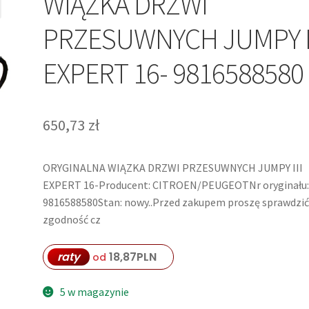
WIĄZKA DRZWI
PRZESUWNYCH JUMPY I
EXPERT 16- 9816588580
650,73
zł
ORYGINALNA WIĄZKA DRZWI PRZESUWNYCH JUMPY III
EXPERT 16-Producent: CITROEN/PEUGEOTNr oryginału
9816588580Stan: nowy..Przed zakupem proszę sprawdzi
zgodność cz
raty
18,87
PLN
od
5 w magazynie