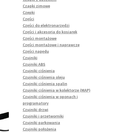
Czapki zimowe
Czepki
Części
Części do elektronarzędzi
Części i akcesoria do kosiarek
Części montażowe
Części montażowe i naprawcze
Części napędu
Czujniki
Czujniki ABS
Czujniki ciśnienia
Czujniki ciśnienia oleju
Czujniki ciśnienia spalin
Czujniki ciśnienia w kolektorze (MAP)
Czujniki ciśnienia w oponach i
programatory
Czujniki drzwi
Czujniki i przetworniki
Czujniki parkowania
Czujniki położenia