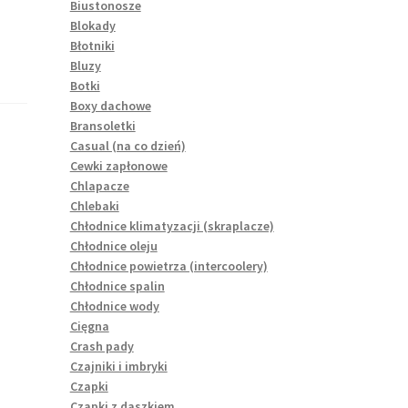
Biustonosze
Blokady
Błotniki
Bluzy
Botki
Boxy dachowe
Bransoletki
Casual (na co dzień)
Cewki zapłonowe
Chlapacze
Chlebaki
Chłodnice klimatyzacji (skraplacze)
Chłodnice oleju
Chłodnice powietrza (intercoolery)
Chłodnice spalin
Chłodnice wody
Cięgna
Crash pady
Czajniki i imbryki
Czapki
Czapki z daszkiem