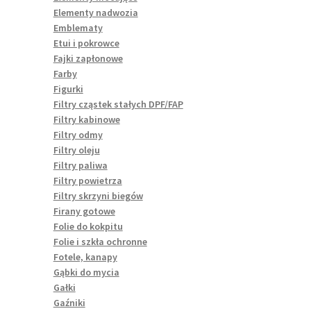
Elementy nadwozia
Emblematy
Etui i pokrowce
Fajki zapłonowe
Farby
Figurki
Filtry cząstek stałych DPF/FAP
Filtry kabinowe
Filtry odmy
Filtry oleju
Filtry paliwa
Filtry powietrza
Filtry skrzyni biegów
Firany gotowe
Folie do kokpitu
Folie i szkła ochronne
Fotele, kanapy
Gąbki do mycia
Gałki
Gaźniki