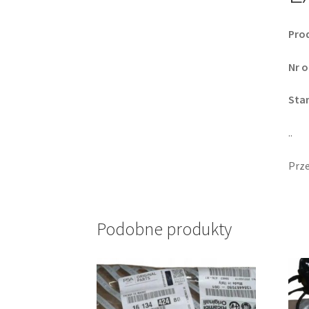
Pro
Nr o
Sta
..
Prze
Podobne produkty