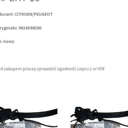
ducent: CITROEN/PEUGEOT
ryginału: 9816588580
n: nowy
d zakupem proszę sprawdzić zgodność częsci z nr VIN