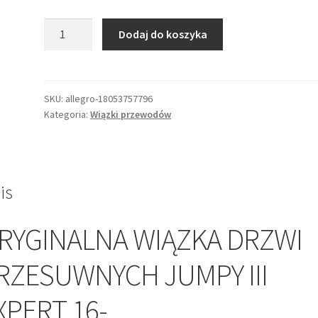
ilość
Dodaj do koszyka
WIĄZKA
DRZWI
PRZESUWNYCH
JUMPY
SKU:
allegro-18053757796
Kategoria:
Wiązki przewodów
III
EXPERT
16-
9816588580
is
RYGINALNA WIĄZKA DRZWI
RZESUWNYCH JUMPY III
XPERT 16-