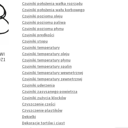
Czujniki położenia wałka rozrządu
Czujniki położenia wału korbowego
Czujniki poziomu oleju
Czujniki poziomu paliwa
Czujniki poziomu płynu
Czujniki prędkości
Czujniki stopu
Czujniki temperatury
Czujniki temperatury oleju
WI
9Z1
Czujniki temperatury płynu
Czujniki temperatury spalin
Czujniki temperatury wewnętrznej
Czujniki temperatury zewnętrznej
Czujniki uderzenia
Czujniki zasysanego powietrza
Czujniki zużycia klocków
Czyszczenie części
Czyszczenie plastików
Dekielki
Dekoracje tortów i ciast