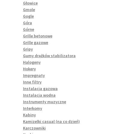
Głowice
Gmole
Gogle
Góra
Górne
Grille betonowe
Grille gazowe
Gripy
Gumy drążków stabilizatora
Halogeny
Hokery
Impregnaty
Inne filtry
Instalacja gazowa
Instalacja wodna
Instrumenty muzyczne
Interkomy
Kabiny
Kamizelki casual (na co dzień)
Karczowniki