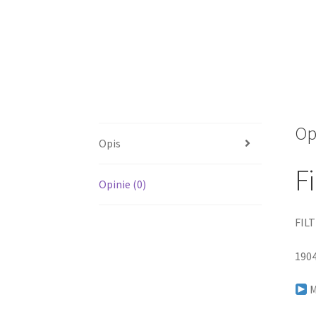
Op
Opis
F
Opinie (0)
FILT
190
M