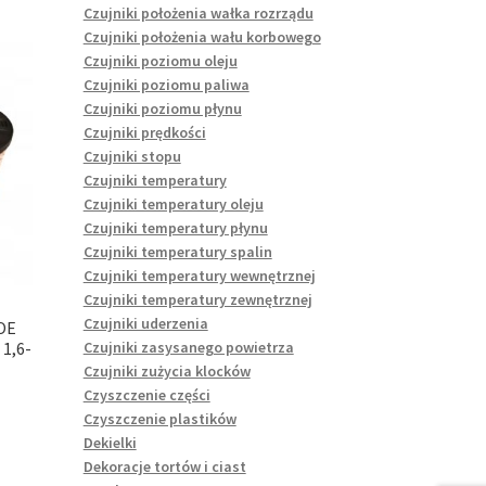
Czujniki położenia wałka rozrządu
Czujniki położenia wału korbowego
Czujniki poziomu oleju
Czujniki poziomu paliwa
Czujniki poziomu płynu
Czujniki prędkości
Czujniki stopu
Czujniki temperatury
Czujniki temperatury oleju
Czujniki temperatury płynu
Czujniki temperatury spalin
Czujniki temperatury wewnętrznej
Czujniki temperatury zewnętrznej
Czujniki uderzenia
OE
Czujniki zasysanego powietrza
1,6-
Czujniki zużycia klocków
Czyszczenie części
Czyszczenie plastików
Dekielki
Dekoracje tortów i ciast