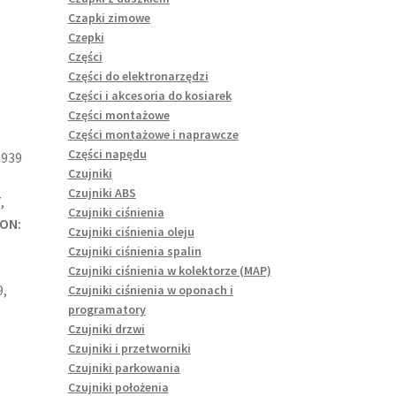
Czapki zimowe
Czepki
Części
Części do elektronarzędzi
Części i akcesoria do kosiarek
Części montażowe
Części montażowe i naprawcze
Części napędu
939
Czujniki
Czujniki ABS
,
Czujniki ciśnienia
ON:
Czujniki ciśnienia oleju
Czujniki ciśnienia spalin
Czujniki ciśnienia w kolektorze (MAP)
9,
Czujniki ciśnienia w oponach i
programatory
Czujniki drzwi
Czujniki i przetworniki
Czujniki parkowania
Czujniki położenia