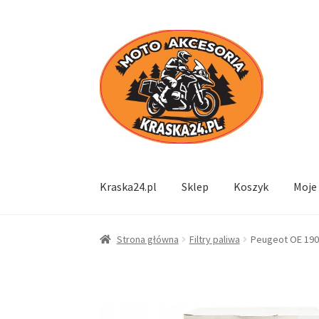
Przejdź
Przejdź
do
do
nawigacji
treści
Kraska24.pl
Sklep
Koszyk
Moje
Strona główna
Filtry paliwa
Peugeot OE 1901