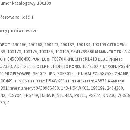
umer katalogowy:
190199
ferowana ilość:
1
ery porównawcze:
GEOT:
190166, 190168, 190173, 190182, 190184, 190199
CITROEN:
68, 190170, 190175, 190185, 190199, 9641789680
MANN-FILTER:
WK
CH:
0450906460
PURFLUX:
FCS704
KNECHT:
KL418
BLUE PRINT:
52338, ADF122118
DELPHI:
HDF610
FORD:
1677302
FILTRON:
PS947
74
PROFIPOWER:
3F0043
JPN:
30F3024-JPN
VALEO:
587534
CHAMPI
100449
HENGST FILTER:
H54WK01
FEBI BILSTEIN:
45871
KAMOKA:
6301
inne numery:
0450906460, 148-H54WK01, 190199, 2434300,
42, FCS704, FP5749, H54WK, MF544A, P9811, PS974, RN236, WK93
39/7