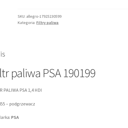
OE
190199
filtr
SKU:
allegro-17925230599
Kategoria:
Filtry paliwa
paliwa
1,4hdi
8v
bez
podg.
is
ORG
iltr paliwa PSA 190199
R PALIWA PSA 1,4 HDI
455 – podgrzewacz
arka:
PSA