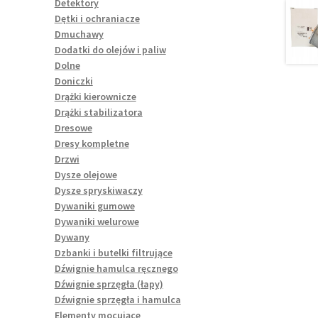
Detektory
Dętki i ochraniacze
Dmuchawy
Dodatki do olejów i paliw
Dolne
Doniczki
Drążki kierownicze
Drążki stabilizatora
Dresowe
Dresy kompletne
Drzwi
Dysze olejowe
Dysze spryskiwaczy
Dywaniki gumowe
Dywaniki welurowe
Dywany
Dzbanki i butelki filtrujące
Dźwignie hamulca ręcznego
Dźwignie sprzęgła (łapy)
Dźwignie sprzęgła i hamulca
Elementy mocujące