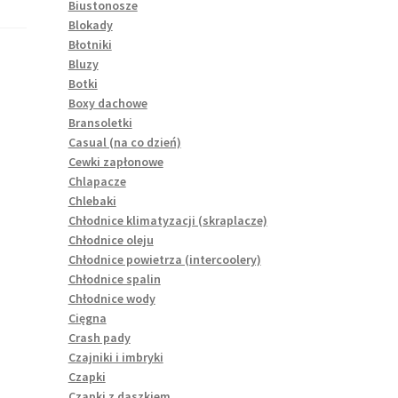
Biustonosze
Blokady
Błotniki
Bluzy
Botki
Boxy dachowe
Bransoletki
Casual (na co dzień)
Cewki zapłonowe
Chlapacze
Chlebaki
Chłodnice klimatyzacji (skraplacze)
Chłodnice oleju
Chłodnice powietrza (intercoolery)
Chłodnice spalin
Chłodnice wody
Cięgna
Crash pady
Czajniki i imbryki
Czapki
Czapki z daszkiem