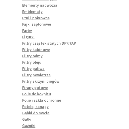
Elementy nadwozia
Emblematy
Etui i pokrowce
Fajki zapłonowe
Farby
Figurki
Filtry cząstek stałych DPF/FAP
Filtry kabinowe
Filtry odmy
Filtry oleju
Filtry paliwa
Filtry powietrza
Filtry skrzyni biegów
Firany gotowe
Folie do kokpitu
Folie i szkła ochronne
Fotele, kanapy
Gąbki do mycia
Gałki
Gaźniki