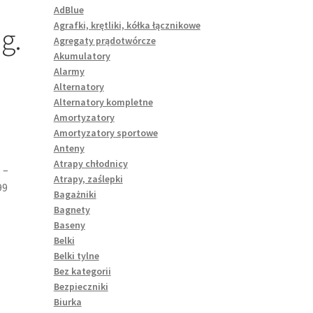
AdBlue
Agrafki, krętliki, kółka łącznikowe
g.
Agregaty prądotwórcze
Akumulatory
Alarmy
Alternatory
Alternatory kompletne
Amortyzatory
Amortyzatory sportowe
Anteny
Atrapy chłodnicy
 –
Atrapy, zaślepki
99
Bagażniki
Bagnety
Baseny
Belki
Belki tylne
Bez kategorii
Bezpieczniki
Biurka