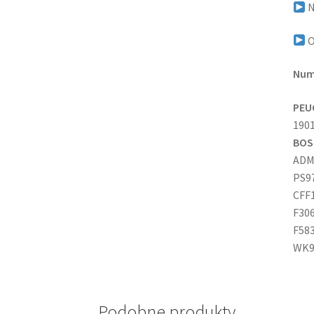
N
O
Num
PEU
1901
BOS
ADM
PS9
CFF
F30
F583
WK9
Podobne produkty